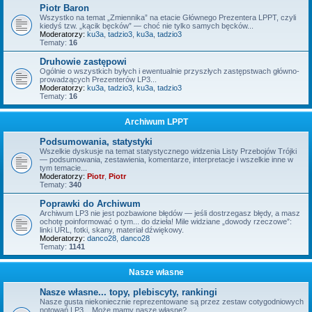
Piotr Baron
Wszystko na temat „Zmiennika” na etacie Głównego Prezentera LPPT, czyli
kiedyś tzw. „kącik bęcków” — choć nie tylko samych bęcków...
Moderatorzy:
ku3a
,
tadzio3
,
ku3a
,
tadzio3
Tematy:
16
Druhowie zastępowi
Ogólnie o wszystkich byłych i ewentualnie przyszłych zastępstwach główno-
prowadzących Prezenterów LP3...
Moderatorzy:
ku3a
,
tadzio3
,
ku3a
,
tadzio3
Tematy:
16
Archiwum LPPT
Podsumowania, statystyki
Wszelkie dyskusje na temat statystycznego widzenia Listy Przebojów Trójki
— podsumowania, zestawienia, komentarze, interpretacje i wszelkie inne w
tym temacie...
Moderatorzy:
Piotr
,
Piotr
Tematy:
340
Poprawki do Archiwum
Archiwum LP3 nie jest pozbawione błędów — jeśli dostrzegasz błędy, a masz
ochotę poinformować o tym... do dzieła! Mile widziane „dowody rzeczowe”:
linki URL, fotki, skany, materiał dźwiękowy.
Moderatorzy:
danco28
,
danco28
Tematy:
1141
Nasze własne
Nasze własne... topy, plebiscyty, rankingi
Nasze gusta niekoniecznie reprezentowane są przez zestaw cotygodniowych
notowań LP3... Może mamy nasze własne?