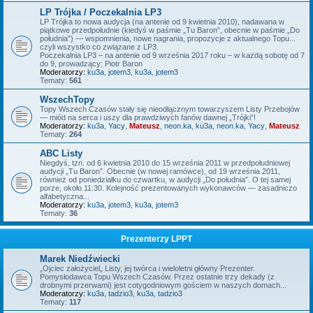
LP Trójka / Poczekalnia LP3
LP Trójka to nowa audycja (na antenie od 9 kwietnia 2010), nadawana w
piątkowe przedpołudnie (kiedyś w paśmie „Tu Baron”, obecnie w paśmie „Do
południa”) — wspomnienia, nowe nagrania, propozycje z aktualnego Topu...
czyli wszystko co związane z LP3.
Poczekalnia LP3 – na antenie od 9 września 2017 roku – w każdą sobotę od 7
do 9, prowadzący: Piotr Baron
Moderatorzy:
ku3a
,
jotem3
,
ku3a
,
jotem3
Tematy:
561
WszechTopy
Topy Wszech Czasów stały się nieodłącznym towarzyszem Listy Przebojów
— miód na serca i uszy dla prawdziwych fanów dawnej „Trójki”!
Moderatorzy:
ku3a
,
Yacy
,
Mateusz
,
neon.ka
,
ku3a
,
neon.ka
,
Yacy
,
Mateusz
Tematy:
264
ABC Listy
Niegdyś, tzn. od 6 kwietnia 2010 do 15 września 2011 w przedpołudniowej
audycji „Tu Baron”. Obecnie (w nowej ramówce), od 19 września 2011,
również od poniedziałku do czwartku, w audycji „Do południa”. O tej samej
porze, około 11:30. Kolejność prezentowanych wykonawców — zasadniczo
alfabetyczna...
Moderatorzy:
ku3a
,
jotem3
,
ku3a
,
jotem3
Tematy:
36
Prezenterzy LPPT
Marek Niedźwiecki
„Ojciec założyciel„ Listy, jej twórca i wieloletni główny Prezenter.
Pomysłodawca Topu Wszech Czasów. Przez ostatnie trzy dekady (z
drobnymi przerwami) jest cotygodniowym gościem w naszych domach...
Moderatorzy:
ku3a
,
tadzio3
,
ku3a
,
tadzio3
Tematy:
117