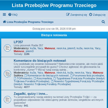
Lista Przebojów Programu Trzeciego
FAQ
Zarejestruj się
Zaloguj się
S
Lista Przebojów Programu Trzeciego
z
Dzisiaj jest czw sie 06, 2026 8:58 pm
u
Bieżące notowania
k
LP357
a
Lista piosenek Radia 357
Moderatorzy:
ku3a
,
Yacy
,
Mateusz
,
neon.ka
,
jotem3
,
ku3a
,
neon.ka
,
Yacy
,
j
Mateusz
,
jotem3
Tematy:
1186
Komentarze do bieżących notowań
Czy podobało się ostatnie notowanie? Niekoniecznie ostatnie, ale może jakiś
utwór szczególnie przypadł do gustu? Chcesz agitować do głosowania na
konkretny „numer”? Wyraź tutaj swoją opinię...
Moderatorzy:
ku3a
,
Yacy
,
Mateusz
,
neon.ka
,
ku3a
,
neon.ka
,
Yacy
,
Mateusz
Subfora:
Komentarze do bieżących notowań
,
Forumowa lista przebojów
,
TOPnowości
,
Koszmarlista
,
Tygodniowa ForaLista Przebojów (kiedyś:
Trójkowa Foralista Przebojów)
,
Nowości Tygodniowej ForaListy Przebojów
(kiedyś: Nowości Trójkowej Foralisty Przebojów)
Tematy:
4077
Zagadki, quizy i inne...
Tu posprawdzamy swoją wiedzę na temat Listy Przebojów Trójki — za
prawidłowe odpowiedzi nie obiecujemy jednak dżinsów, singielków ani innych
gadżetów!
Tematy:
941