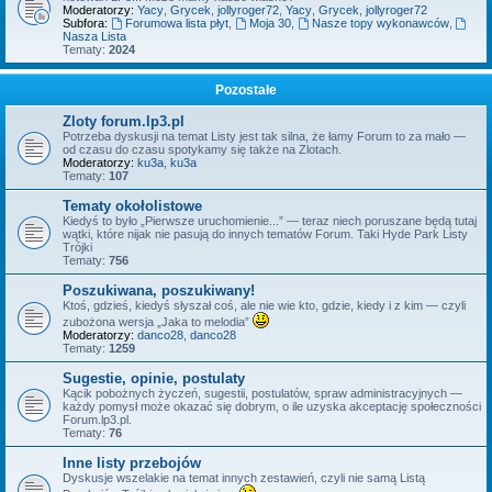
Moderatorzy:
Yacy
,
Grycek
,
jollyroger72
,
Yacy
,
Grycek
,
jollyroger72
Subfora:
Forumowa lista płyt
,
Moja 30
,
Nasze topy wykonawców
,
Nasza Lista
Tematy:
2024
Pozostałe
Zloty forum.lp3.pl
Potrzeba dyskusji na temat Listy jest tak silna, że łamy Forum to za mało —
od czasu do czasu spotykamy się także na Zlotach.
Moderatorzy:
ku3a
,
ku3a
Tematy:
107
Tematy okołolistowe
Kiedyś to było „Pierwsze uruchomienie...” — teraz niech poruszane będą tutaj
wątki, które nijak nie pasują do innych tematów Forum. Taki Hyde Park Listy
Trójki
Tematy:
756
Poszukiwana, poszukiwany!
Ktoś, gdzieś, kiedyś słyszał coś, ale nie wie kto, gdzie, kiedy i z kim — czyli
zubożona wersja „Jaka to melodia”
Moderatorzy:
danco28
,
danco28
Tematy:
1259
Sugestie, opinie, postulaty
Kącik pobożnych życzeń, sugestii, postulatów, spraw administracyjnych —
każdy pomysł może okazać się dobrym, o ile uzyska akceptację społeczności
Forum.lp3.pl.
Tematy:
76
Inne listy przebojów
Dyskusje wszelakie na temat innych zestawień, czyli nie samą Listą