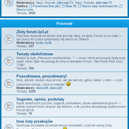
Moderatorzy:
Yacy
,
Grycek
,
jollyroger72
,
Yacy
,
Grycek
,
jollyroger72
Subfora:
Forumowa lista płyt
,
Moja 30
,
Nasze topy wykonawców
,
Nasza Lista
Tematy:
2025
Pozostałe
Zloty forum.lp3.pl
Potrzeba dyskusji na temat Listy jest tak silna, że łamy Forum to za mało —
od czasu do czasu spotykamy się także na Zlotach.
Moderatorzy:
ku3a
,
ku3a
Tematy:
107
Tematy okołolistowe
Kiedyś to było „Pierwsze uruchomienie...” — teraz niech poruszane będą tutaj
wątki, które nijak nie pasują do innych tematów Forum. Taki Hyde Park Listy
Trójki
Tematy:
756
Poszukiwana, poszukiwany!
Ktoś, gdzieś, kiedyś słyszał coś, ale nie wie kto, gdzie, kiedy i z kim — czyli
zubożona wersja „Jaka to melodia”
Moderatorzy:
danco28
,
danco28
Tematy:
1259
Sugestie, opinie, postulaty
Kącik pobożnych życzeń, sugestii, postulatów, spraw administracyjnych —
każdy pomysł może okazać się dobrym, o ile uzyska akceptację społeczności
Forum.lp3.pl.
Tematy:
76
Inne listy przebojów
Dyskusje wszelakie na temat innych zestawień, czyli nie samą Listą