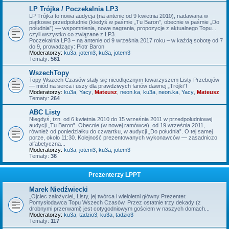
LP Trójka / Poczekalnia LP3
LP Trójka to nowa audycja (na antenie od 9 kwietnia 2010), nadawana w
piątkowe przedpołudnie (kiedyś w paśmie „Tu Baron”, obecnie w paśmie „Do
południa”) — wspomnienia, nowe nagrania, propozycje z aktualnego Topu...
czyli wszystko co związane z LP3.
Poczekalnia LP3 – na antenie od 9 września 2017 roku – w każdą sobotę od 7
do 9, prowadzący: Piotr Baron
Moderatorzy:
ku3a
,
jotem3
,
ku3a
,
jotem3
Tematy:
561
WszechTopy
Topy Wszech Czasów stały się nieodłącznym towarzyszem Listy Przebojów
— miód na serca i uszy dla prawdziwych fanów dawnej „Trójki”!
Moderatorzy:
ku3a
,
Yacy
,
Mateusz
,
neon.ka
,
ku3a
,
neon.ka
,
Yacy
,
Mateusz
Tematy:
264
ABC Listy
Niegdyś, tzn. od 6 kwietnia 2010 do 15 września 2011 w przedpołudniowej
audycji „Tu Baron”. Obecnie (w nowej ramówce), od 19 września 2011,
również od poniedziałku do czwartku, w audycji „Do południa”. O tej samej
porze, około 11:30. Kolejność prezentowanych wykonawców — zasadniczo
alfabetyczna...
Moderatorzy:
ku3a
,
jotem3
,
ku3a
,
jotem3
Tematy:
36
Prezenterzy LPPT
Marek Niedźwiecki
„Ojciec założyciel„ Listy, jej twórca i wieloletni główny Prezenter.
Pomysłodawca Topu Wszech Czasów. Przez ostatnie trzy dekady (z
drobnymi przerwami) jest cotygodniowym gościem w naszych domach...
Moderatorzy:
ku3a
,
tadzio3
,
ku3a
,
tadzio3
Tematy:
117