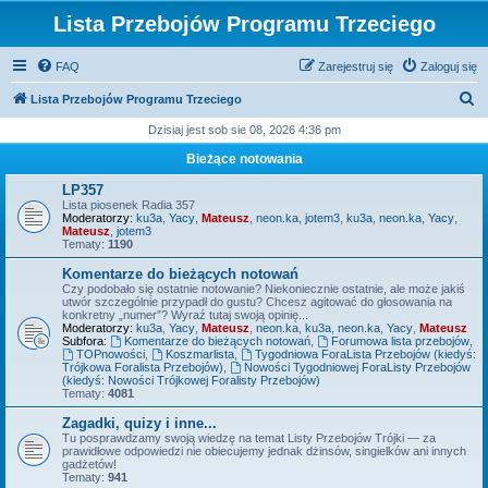
Lista Przebojów Programu Trzeciego
FAQ
Zarejestruj się
Zaloguj się
S
Lista Przebojów Programu Trzeciego
z
Dzisiaj jest sob sie 08, 2026 4:36 pm
u
Bieżące notowania
k
LP357
a
Lista piosenek Radia 357
Moderatorzy:
ku3a
,
Yacy
,
Mateusz
,
neon.ka
,
jotem3
,
ku3a
,
neon.ka
,
Yacy
,
j
Mateusz
,
jotem3
Tematy:
1190
Komentarze do bieżących notowań
Czy podobało się ostatnie notowanie? Niekoniecznie ostatnie, ale może jakiś
utwór szczególnie przypadł do gustu? Chcesz agitować do głosowania na
konkretny „numer”? Wyraź tutaj swoją opinię...
Moderatorzy:
ku3a
,
Yacy
,
Mateusz
,
neon.ka
,
ku3a
,
neon.ka
,
Yacy
,
Mateusz
Subfora:
Komentarze do bieżących notowań
,
Forumowa lista przebojów
,
TOPnowości
,
Koszmarlista
,
Tygodniowa ForaLista Przebojów (kiedyś:
Trójkowa Foralista Przebojów)
,
Nowości Tygodniowej ForaListy Przebojów
(kiedyś: Nowości Trójkowej Foralisty Przebojów)
Tematy:
4081
Zagadki, quizy i inne...
Tu posprawdzamy swoją wiedzę na temat Listy Przebojów Trójki — za
prawidłowe odpowiedzi nie obiecujemy jednak dżinsów, singielków ani innych
gadżetów!
Tematy:
941