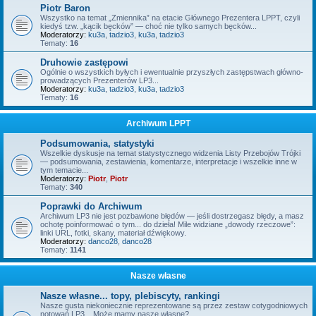
Piotr Baron
Wszystko na temat „Zmiennika” na etacie Głównego Prezentera LPPT, czyli
kiedyś tzw. „kącik bęcków” — choć nie tylko samych bęcków...
Moderatorzy:
ku3a
,
tadzio3
,
ku3a
,
tadzio3
Tematy:
16
Druhowie zastępowi
Ogólnie o wszystkich byłych i ewentualnie przyszłych zastępstwach główno-
prowadzących Prezenterów LP3...
Moderatorzy:
ku3a
,
tadzio3
,
ku3a
,
tadzio3
Tematy:
16
Archiwum LPPT
Podsumowania, statystyki
Wszelkie dyskusje na temat statystycznego widzenia Listy Przebojów Trójki
— podsumowania, zestawienia, komentarze, interpretacje i wszelkie inne w
tym temacie...
Moderatorzy:
Piotr
,
Piotr
Tematy:
340
Poprawki do Archiwum
Archiwum LP3 nie jest pozbawione błędów — jeśli dostrzegasz błędy, a masz
ochotę poinformować o tym... do dzieła! Mile widziane „dowody rzeczowe”:
linki URL, fotki, skany, materiał dźwiękowy.
Moderatorzy:
danco28
,
danco28
Tematy:
1141
Nasze własne
Nasze własne... topy, plebiscyty, rankingi
Nasze gusta niekoniecznie reprezentowane są przez zestaw cotygodniowych
notowań LP3... Może mamy nasze własne?