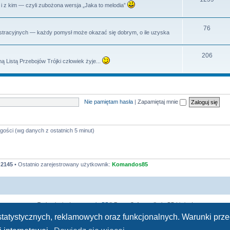
dy i z kim — czyli zubożona wersja „Jaka to melodia”
y
a
e
t
m
T
76
istracyjnych — każdy pomysł może okazać się dobrym, o ile uzyska
y
a
e
t
m
T
206
ą Listą Przebojów Trójki człowiek żyje...
y
a
e
t
m
y
a
Nie pamiętam hasła
|
Zapamiętaj mnie
t
y
gości (wg danych z ostatnich 5 minut)
:
2145
• Ostatnio zarejestrowany użytkownik:
Komandos85
Technologię dostarcza
phpBB
® Forum Software © phpBB Limited
Polski pakiet językowy dostarcza
phpBB.pl
h statystycznych, reklamowych oraz funkcjonalnych. Warunki pr
Zasady ochrony danych osobowych
|
Regulamin