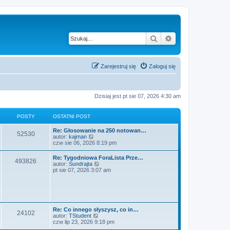
Szukaj
Wyszukiwanie z
Zarejestruj się
Zaloguj się
Dzisiaj jest pt sie 07, 2026 4:30 am
POSTY
OSTATNI POST
O
Re: Głosowanie na 250 notowan…
P
52530
s
W
autor:
kajman
t
y
czw sie 06, 2026 8:19 pm
o
a
ś
t
w
O
Re: Tygodniowa ForaLista Prze…
s
P
493826
n
i
s
W
autor:
Sundrajta
i
e
t
y
pt sie 07, 2026 3:07 am
t
p
t
o
a
ś
o
l
t
w
s
n
y
s
n
i
t
a
i
e
j
t
p
t
n
o
l
O
Re: Co innego słyszysz, co in…
o
P
24102
s
n
y
s
W
autor:
TStudent
w
t
a
t
y
czw lip 23, 2026 9:18 pm
s
j
o
a
ś
z