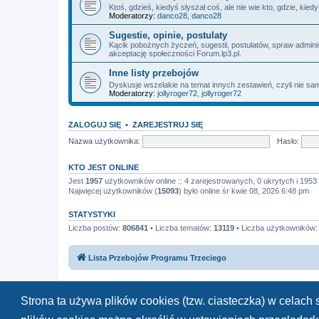
Ktoś, gdzieś, kiedyś słyszał coś, ale nie wie kto, gdzie, kie
Moderatorzy:
danco28
,
danco28
Sugestie, opinie, postulaty
Kącik pobożnych życzeń, sugestii, postulatów, spraw admin
akceptację społeczności Forum.lp3.pl.
Inne listy przebojów
Dyskusje wszelakie na temat innych zestawień, czyli nie sam
Moderatorzy:
jollyroger72
,
jollyroger72
ZALOGUJ SIĘ
•
ZAREJESTRUJ SIĘ
Nazwa użytkownika:
Hasło:
KTO JEST ONLINE
Jest
1957
użytkowników online :: 4 zarejestrowanych, 0 ukrytych i 1953 
Najwięcej użytkowników (
15093
) było online śr kwie 08, 2026 6:48 pm
STATYSTYKI
Liczba postów:
806841
• Liczba tematów:
13119
• Liczba użytkowników
Lista Przebojów Programu Trzeciego
Strona ta używa plików cookies (tzw. ciasteczka) w celac