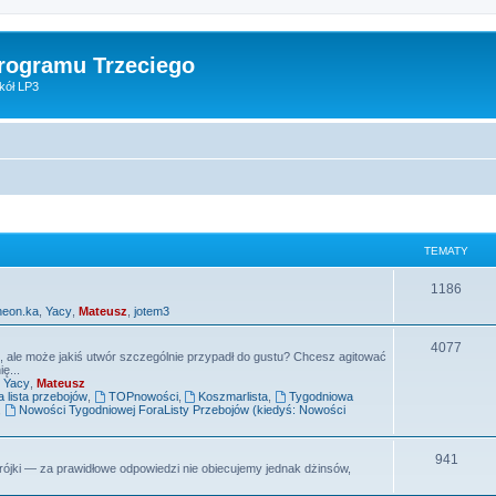
Programu Trzeciego
kół LP3
TEMATY
T
1186
neon.ka
,
Yacy
,
Mateusz
,
jotem3
e
m
T
4077
e, ale może jakiś utwór szczególnie przypadł do gustu? Chcesz agitować
ę...
a
e
,
Yacy
,
Mateusz
lista przebojów
,
TOPnowości
,
Koszmarlista
,
Tygodniowa
t
m
,
Nowości Tygodniowej ForaListy Przebojów (kiedyś: Nowości
y
a
T
941
t
ójki — za prawidłowe odpowiedzi nie obiecujemy jednak dżinsów,
e
y