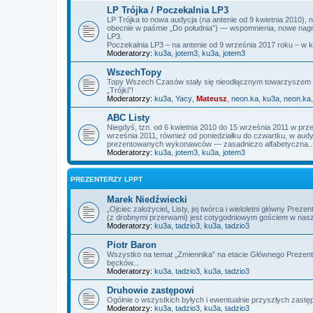
LP Trójka / Poczekalnia LP3
LP Trójka to nowa audycja (na antenie od 9 kwietnia 2010),
obecnie w paśmie „Do południa”) — wspomnienia, nowe nagra
LP3.
Poczekalnia LP3 – na antenie od 9 września 2017 roku – w 
Moderatorzy:
ku3a
,
jotem3
,
ku3a
,
jotem3
WszechTopy
Topy Wszech Czasów stały się nieodłącznym towarzyszem L
„Trójki”!
Moderatorzy:
ku3a
,
Yacy
,
Mateusz
,
neon.ka
,
ku3a
,
neon.ka
ABC Listy
Niegdyś, tzn. od 6 kwietnia 2010 do 15 września 2011 w prz
września 2011, również od poniedziałku do czwartku, w audycj
prezentowanych wykonawców — zasadniczo alfabetyczna..
Moderatorzy:
ku3a
,
jotem3
,
ku3a
,
jotem3
PREZENTERZY LPPT
Marek Niedźwiecki
„Ojciec założyciel„ Listy, jej twórca i wieloletni główny P
(z drobnymi przerwami) jest cotygodniowym gościem w nas
Moderatorzy:
ku3a
,
tadzio3
,
ku3a
,
tadzio3
Piotr Baron
Wszystko na temat „Zmiennika” na etacie Głównego Prezente
bęcków...
Moderatorzy:
ku3a
,
tadzio3
,
ku3a
,
tadzio3
Druhowie zastępowi
Ogólnie o wszystkich byłych i ewentualnie przyszłych zas
Moderatorzy:
ku3a
,
tadzio3
,
ku3a
,
tadzio3