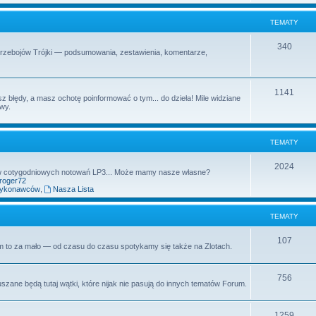
t
m
TEMATY
y
a
T
340
Przebojów Trójki — podsumowania, zestawienia, komentarze,
t
e
y
m
T
1141
z błędy, a masz ochotę poinformować o tym... do dzieła! Mile widziane
a
owy.
e
t
m
y
TEMATY
a
t
T
2024
aw cotygodniowych notowań LP3... Może mamy nasze własne?
yroger72
y
e
wykonawców
,
Nasza Lista
m
TEMATY
a
t
T
107
rum to za mało — od czasu do czasu spotykamy się także na Zlotach.
y
e
m
T
756
uszane będą tutaj wątki, które nijak nie pasują do innych tematów Forum.
a
e
t
m
T
1259