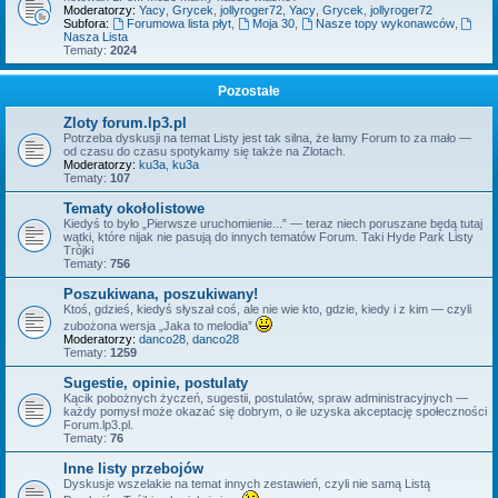
Moderatorzy:
Yacy
,
Grycek
,
jollyroger72
,
Yacy
,
Grycek
,
jollyroger72
Subfora:
Forumowa lista płyt
,
Moja 30
,
Nasze topy wykonawców
,
Nasza Lista
Tematy:
2024
Pozostałe
Zloty forum.lp3.pl
Potrzeba dyskusji na temat Listy jest tak silna, że łamy Forum to za mało —
od czasu do czasu spotykamy się także na Zlotach.
Moderatorzy:
ku3a
,
ku3a
Tematy:
107
Tematy okołolistowe
Kiedyś to było „Pierwsze uruchomienie...” — teraz niech poruszane będą tutaj
wątki, które nijak nie pasują do innych tematów Forum. Taki Hyde Park Listy
Trójki
Tematy:
756
Poszukiwana, poszukiwany!
Ktoś, gdzieś, kiedyś słyszał coś, ale nie wie kto, gdzie, kiedy i z kim — czyli
zubożona wersja „Jaka to melodia”
Moderatorzy:
danco28
,
danco28
Tematy:
1259
Sugestie, opinie, postulaty
Kącik pobożnych życzeń, sugestii, postulatów, spraw administracyjnych —
każdy pomysł może okazać się dobrym, o ile uzyska akceptację społeczności
Forum.lp3.pl.
Tematy:
76
Inne listy przebojów
Dyskusje wszelakie na temat innych zestawień, czyli nie samą Listą