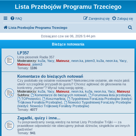
Lista Przebojów Programu Trzeciego
FAQ
Zarejestruj się
Zaloguj się
S
Lista Przebojów Programu Trzeciego
z
Dzisiaj jest czw sie 06, 2026 5:44 pm
u
Bieżące notowania
k
LP357
a
Lista piosenek Radia 357
Moderatorzy:
ku3a
,
Yacy
,
Mateusz
,
neon.ka
,
jotem3
,
ku3a
,
neon.ka
,
Yacy
,
j
Mateusz
,
jotem3
Tematy:
1186
Komentarze do bieżących notowań
Czy podobało się ostatnie notowanie? Niekoniecznie ostatnie, ale może jakiś
utwór szczególnie przypadł do gustu? Chcesz agitować do głosowania na
konkretny „numer”? Wyraź tutaj swoją opinię...
Moderatorzy:
ku3a
,
Yacy
,
Mateusz
,
neon.ka
,
ku3a
,
neon.ka
,
Yacy
,
Mateusz
Subfora:
Komentarze do bieżących notowań
,
Forumowa lista przebojów
,
TOPnowości
,
Koszmarlista
,
Tygodniowa ForaLista Przebojów (kiedyś:
Trójkowa Foralista Przebojów)
,
Nowości Tygodniowej ForaListy Przebojów
(kiedyś: Nowości Trójkowej Foralisty Przebojów)
Tematy:
4077
Zagadki, quizy i inne...
Tu posprawdzamy swoją wiedzę na temat Listy Przebojów Trójki — za
prawidłowe odpowiedzi nie obiecujemy jednak dżinsów, singielków ani innych
gadżetów!
Tematy:
941