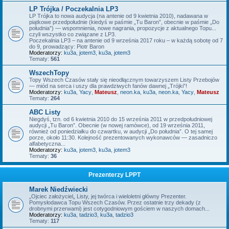
LP Trójka / Poczekalnia LP3
LP Trójka to nowa audycja (na antenie od 9 kwietnia 2010), nadawana w
piątkowe przedpołudnie (kiedyś w paśmie „Tu Baron”, obecnie w paśmie „Do
południa”) — wspomnienia, nowe nagrania, propozycje z aktualnego Topu...
czyli wszystko co związane z LP3.
Poczekalnia LP3 – na antenie od 9 września 2017 roku – w każdą sobotę od 7
do 9, prowadzący: Piotr Baron
Moderatorzy:
ku3a
,
jotem3
,
ku3a
,
jotem3
Tematy:
561
WszechTopy
Topy Wszech Czasów stały się nieodłącznym towarzyszem Listy Przebojów
— miód na serca i uszy dla prawdziwych fanów dawnej „Trójki”!
Moderatorzy:
ku3a
,
Yacy
,
Mateusz
,
neon.ka
,
ku3a
,
neon.ka
,
Yacy
,
Mateusz
Tematy:
264
ABC Listy
Niegdyś, tzn. od 6 kwietnia 2010 do 15 września 2011 w przedpołudniowej
audycji „Tu Baron”. Obecnie (w nowej ramówce), od 19 września 2011,
również od poniedziałku do czwartku, w audycji „Do południa”. O tej samej
porze, około 11:30. Kolejność prezentowanych wykonawców — zasadniczo
alfabetyczna...
Moderatorzy:
ku3a
,
jotem3
,
ku3a
,
jotem3
Tematy:
36
Prezenterzy LPPT
Marek Niedźwiecki
„Ojciec założyciel„ Listy, jej twórca i wieloletni główny Prezenter.
Pomysłodawca Topu Wszech Czasów. Przez ostatnie trzy dekady (z
drobnymi przerwami) jest cotygodniowym gościem w naszych domach...
Moderatorzy:
ku3a
,
tadzio3
,
ku3a
,
tadzio3
Tematy:
117