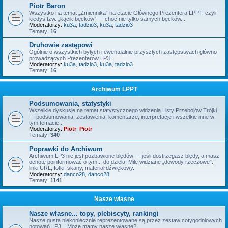
Piotr Baron
Wszystko na temat „Zmiennika” na etacie Głównego Prezentera LPPT, czyli
kiedyś tzw. „kącik bęcków” — choć nie tylko samych bęcków...
Moderatorzy:
ku3a
,
tadzio3
,
ku3a
,
tadzio3
Tematy:
16
Druhowie zastępowi
Ogólnie o wszystkich byłych i ewentualnie przyszłych zastępstwach główno-
prowadzących Prezenterów LP3...
Moderatorzy:
ku3a
,
tadzio3
,
ku3a
,
tadzio3
Tematy:
16
Archiwum LPPT
Podsumowania, statystyki
Wszelkie dyskusje na temat statystycznego widzenia Listy Przebojów Trójki
— podsumowania, zestawienia, komentarze, interpretacje i wszelkie inne w
tym temacie...
Moderatorzy:
Piotr
,
Piotr
Tematy:
340
Poprawki do Archiwum
Archiwum LP3 nie jest pozbawione błędów — jeśli dostrzegasz błędy, a masz
ochotę poinformować o tym... do dzieła! Mile widziane „dowody rzeczowe”:
linki URL, fotki, skany, materiał dźwiękowy.
Moderatorzy:
danco28
,
danco28
Tematy:
1141
Nasze własne
Nasze własne... topy, plebiscyty, rankingi
Nasze gusta niekoniecznie reprezentowane są przez zestaw cotygodniowych
notowań LP3... Może mamy nasze własne?