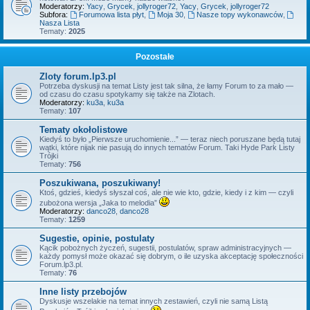
Moderatorzy:
Yacy
,
Grycek
,
jollyroger72
,
Yacy
,
Grycek
,
jollyroger72
Subfora:
Forumowa lista płyt
,
Moja 30
,
Nasze topy wykonawców
,
Nasza Lista
Tematy:
2025
Pozostałe
Zloty forum.lp3.pl
Potrzeba dyskusji na temat Listy jest tak silna, że łamy Forum to za mało —
od czasu do czasu spotykamy się także na Zlotach.
Moderatorzy:
ku3a
,
ku3a
Tematy:
107
Tematy okołolistowe
Kiedyś to było „Pierwsze uruchomienie...” — teraz niech poruszane będą tutaj
wątki, które nijak nie pasują do innych tematów Forum. Taki Hyde Park Listy
Trójki
Tematy:
756
Poszukiwana, poszukiwany!
Ktoś, gdzieś, kiedyś słyszał coś, ale nie wie kto, gdzie, kiedy i z kim — czyli
zubożona wersja „Jaka to melodia”
Moderatorzy:
danco28
,
danco28
Tematy:
1259
Sugestie, opinie, postulaty
Kącik pobożnych życzeń, sugestii, postulatów, spraw administracyjnych —
każdy pomysł może okazać się dobrym, o ile uzyska akceptację społeczności
Forum.lp3.pl.
Tematy:
76
Inne listy przebojów
Dyskusje wszelakie na temat innych zestawień, czyli nie samą Listą