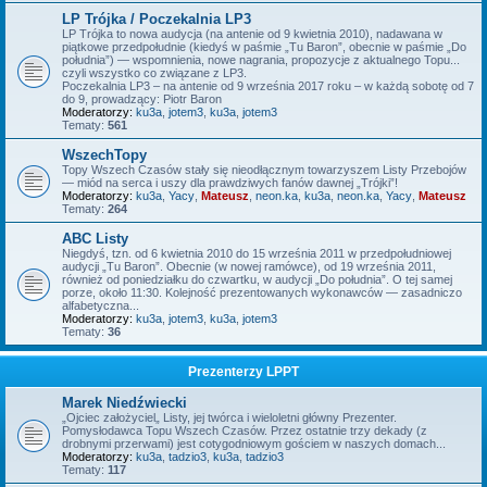
LP Trójka / Poczekalnia LP3
LP Trójka to nowa audycja (na antenie od 9 kwietnia 2010), nadawana w
piątkowe przedpołudnie (kiedyś w paśmie „Tu Baron”, obecnie w paśmie „Do
południa”) — wspomnienia, nowe nagrania, propozycje z aktualnego Topu...
czyli wszystko co związane z LP3.
Poczekalnia LP3 – na antenie od 9 września 2017 roku – w każdą sobotę od 7
do 9, prowadzący: Piotr Baron
Moderatorzy:
ku3a
,
jotem3
,
ku3a
,
jotem3
Tematy:
561
WszechTopy
Topy Wszech Czasów stały się nieodłącznym towarzyszem Listy Przebojów
— miód na serca i uszy dla prawdziwych fanów dawnej „Trójki”!
Moderatorzy:
ku3a
,
Yacy
,
Mateusz
,
neon.ka
,
ku3a
,
neon.ka
,
Yacy
,
Mateusz
Tematy:
264
ABC Listy
Niegdyś, tzn. od 6 kwietnia 2010 do 15 września 2011 w przedpołudniowej
audycji „Tu Baron”. Obecnie (w nowej ramówce), od 19 września 2011,
również od poniedziałku do czwartku, w audycji „Do południa”. O tej samej
porze, około 11:30. Kolejność prezentowanych wykonawców — zasadniczo
alfabetyczna...
Moderatorzy:
ku3a
,
jotem3
,
ku3a
,
jotem3
Tematy:
36
Prezenterzy LPPT
Marek Niedźwiecki
„Ojciec założyciel„ Listy, jej twórca i wieloletni główny Prezenter.
Pomysłodawca Topu Wszech Czasów. Przez ostatnie trzy dekady (z
drobnymi przerwami) jest cotygodniowym gościem w naszych domach...
Moderatorzy:
ku3a
,
tadzio3
,
ku3a
,
tadzio3
Tematy:
117