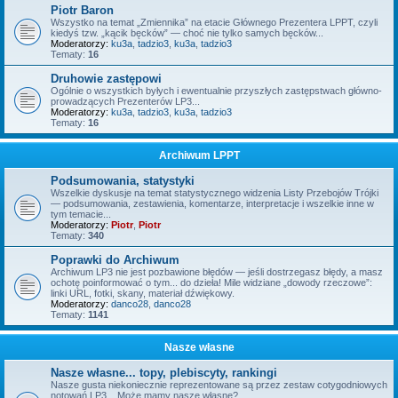
Piotr Baron
Wszystko na temat „Zmiennika” na etacie Głównego Prezentera LPPT, czyli
kiedyś tzw. „kącik bęcków” — choć nie tylko samych bęcków...
Moderatorzy:
ku3a
,
tadzio3
,
ku3a
,
tadzio3
Tematy:
16
Druhowie zastępowi
Ogólnie o wszystkich byłych i ewentualnie przyszłych zastępstwach główno-
prowadzących Prezenterów LP3...
Moderatorzy:
ku3a
,
tadzio3
,
ku3a
,
tadzio3
Tematy:
16
Archiwum LPPT
Podsumowania, statystyki
Wszelkie dyskusje na temat statystycznego widzenia Listy Przebojów Trójki
— podsumowania, zestawienia, komentarze, interpretacje i wszelkie inne w
tym temacie...
Moderatorzy:
Piotr
,
Piotr
Tematy:
340
Poprawki do Archiwum
Archiwum LP3 nie jest pozbawione błędów — jeśli dostrzegasz błędy, a masz
ochotę poinformować o tym... do dzieła! Mile widziane „dowody rzeczowe”:
linki URL, fotki, skany, materiał dźwiękowy.
Moderatorzy:
danco28
,
danco28
Tematy:
1141
Nasze własne
Nasze własne... topy, plebiscyty, rankingi
Nasze gusta niekoniecznie reprezentowane są przez zestaw cotygodniowych
notowań LP3... Może mamy nasze własne?