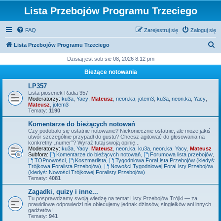
Lista Przebojów Programu Trzeciego
FAQ
Zarejestruj się
Zaloguj się
S
Lista Przebojów Programu Trzeciego
z
Dzisiaj jest sob sie 08, 2026 8:12 pm
u
Bieżące notowania
k
LP357
a
Lista piosenek Radia 357
Moderatorzy:
ku3a
,
Yacy
,
Mateusz
,
neon.ka
,
jotem3
,
ku3a
,
neon.ka
,
Yacy
,
j
Mateusz
,
jotem3
Tematy:
1190
Komentarze do bieżących notowań
Czy podobało się ostatnie notowanie? Niekoniecznie ostatnie, ale może jakiś
utwór szczególnie przypadł do gustu? Chcesz agitować do głosowania na
konkretny „numer”? Wyraź tutaj swoją opinię...
Moderatorzy:
ku3a
,
Yacy
,
Mateusz
,
neon.ka
,
ku3a
,
neon.ka
,
Yacy
,
Mateusz
Subfora:
Komentarze do bieżących notowań
,
Forumowa lista przebojów
,
TOPnowości
,
Koszmarlista
,
Tygodniowa ForaLista Przebojów (kiedyś:
Trójkowa Foralista Przebojów)
,
Nowości Tygodniowej ForaListy Przebojów
(kiedyś: Nowości Trójkowej Foralisty Przebojów)
Tematy:
4081
Zagadki, quizy i inne...
Tu posprawdzamy swoją wiedzę na temat Listy Przebojów Trójki — za
prawidłowe odpowiedzi nie obiecujemy jednak dżinsów, singielków ani innych
gadżetów!
Tematy:
941