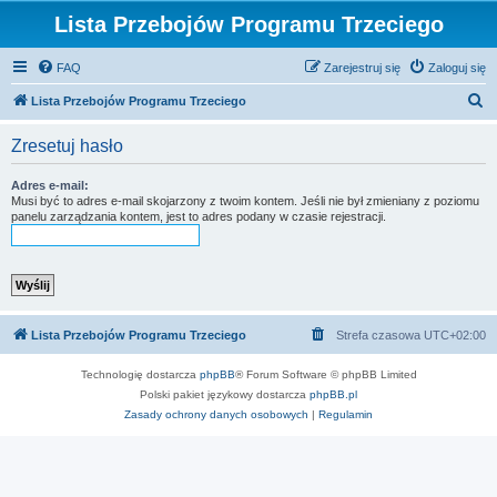
Lista Przebojów Programu Trzeciego
FAQ
Zarejestruj się
Zaloguj się
S
Lista Przebojów Programu Trzeciego
z
Zresetuj hasło
u
k
Adres e-mail:
Musi być to adres e-mail skojarzony z twoim kontem. Jeśli nie był zmieniany z poziomu
a
panelu zarządzania kontem, jest to adres podany w czasie rejestracji.
j
Lista Przebojów Programu Trzeciego
Strefa czasowa
UTC+02:00
Technologię dostarcza
phpBB
® Forum Software © phpBB Limited
Polski pakiet językowy dostarcza
phpBB.pl
Zasady ochrony danych osobowych
|
Regulamin