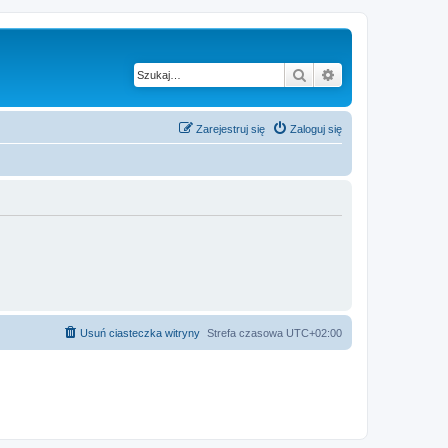
Szukaj
Wyszukiwanie z
Zarejestruj się
Zaloguj się
Usuń ciasteczka witryny
Strefa czasowa
UTC+02:00