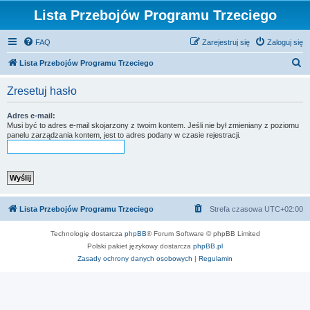
Lista Przebojów Programu Trzeciego
FAQ
Zarejestruj się
Zaloguj się
S
Lista Przebojów Programu Trzeciego
z
Zresetuj hasło
u
k
Adres e-mail:
Musi być to adres e-mail skojarzony z twoim kontem. Jeśli nie był zmieniany z poziomu
a
panelu zarządzania kontem, jest to adres podany w czasie rejestracji.
j
Lista Przebojów Programu Trzeciego
Strefa czasowa
UTC+02:00
Technologię dostarcza
phpBB
® Forum Software © phpBB Limited
Polski pakiet językowy dostarcza
phpBB.pl
Zasady ochrony danych osobowych
|
Regulamin