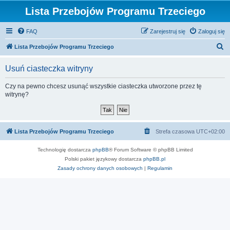
Lista Przebojów Programu Trzeciego
FAQ
Zarejestruj się
Zaloguj się
S
Lista Przebojów Programu Trzeciego
z
Usuń ciasteczka witryny
u
k
Czy na pewno chcesz usunąć wszystkie ciasteczka utworzone przez tę
witrynę?
a
j
Lista Przebojów Programu Trzeciego
Strefa czasowa
UTC+02:00
Technologię dostarcza
phpBB
® Forum Software © phpBB Limited
Polski pakiet językowy dostarcza
phpBB.pl
Zasady ochrony danych osobowych
|
Regulamin