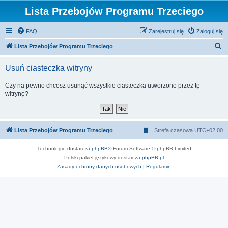
Lista Przebojów Programu Trzeciego
FAQ
Zarejestruj się
Zaloguj się
S
Lista Przebojów Programu Trzeciego
z
Usuń ciasteczka witryny
u
k
Czy na pewno chcesz usunąć wszystkie ciasteczka utworzone przez tę
witrynę?
a
j
Lista Przebojów Programu Trzeciego
Strefa czasowa
UTC+02:00
Technologię dostarcza
phpBB
® Forum Software © phpBB Limited
Polski pakiet językowy dostarcza
phpBB.pl
Zasady ochrony danych osobowych
|
Regulamin