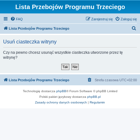
Lista Przebojów Programu Trzeciego
FAQ
Zarejestruj się
Zaloguj się
S
Lista Przebojów Programu Trzeciego
z
Usuń ciasteczka witryny
u
k
Czy na pewno chcesz usunąć wszystkie ciasteczka utworzone przez tę
witrynę?
a
j
Lista Przebojów Programu Trzeciego
Strefa czasowa
UTC+02:00
Technologię dostarcza
phpBB
® Forum Software © phpBB Limited
Polski pakiet językowy dostarcza
phpBB.pl
Zasady ochrony danych osobowych
|
Regulamin