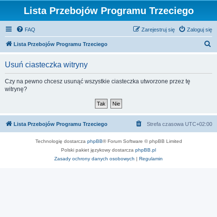
Lista Przebojów Programu Trzeciego
FAQ
Zarejestruj się
Zaloguj się
S
Lista Przebojów Programu Trzeciego
z
Usuń ciasteczka witryny
u
k
Czy na pewno chcesz usunąć wszystkie ciasteczka utworzone przez tę
witrynę?
a
j
Lista Przebojów Programu Trzeciego
Strefa czasowa
UTC+02:00
Technologię dostarcza
phpBB
® Forum Software © phpBB Limited
Polski pakiet językowy dostarcza
phpBB.pl
Zasady ochrony danych osobowych
|
Regulamin