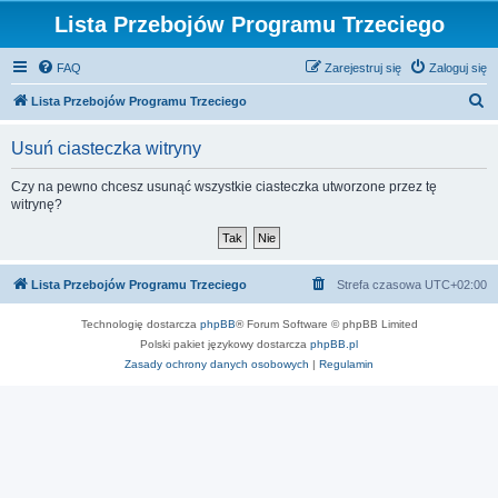
Lista Przebojów Programu Trzeciego
FAQ
Zarejestruj się
Zaloguj się
S
Lista Przebojów Programu Trzeciego
z
Usuń ciasteczka witryny
u
k
Czy na pewno chcesz usunąć wszystkie ciasteczka utworzone przez tę
witrynę?
a
j
Lista Przebojów Programu Trzeciego
Strefa czasowa
UTC+02:00
Technologię dostarcza
phpBB
® Forum Software © phpBB Limited
Polski pakiet językowy dostarcza
phpBB.pl
Zasady ochrony danych osobowych
|
Regulamin