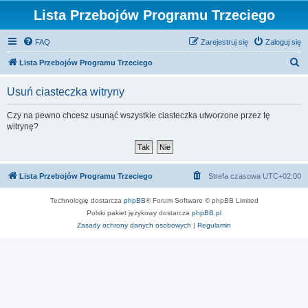
Lista Przebojów Programu Trzeciego
FAQ
Zarejestruj się
Zaloguj się
S
Lista Przebojów Programu Trzeciego
z
Usuń ciasteczka witryny
u
k
Czy na pewno chcesz usunąć wszystkie ciasteczka utworzone przez tę
witrynę?
a
j
Lista Przebojów Programu Trzeciego
Strefa czasowa
UTC+02:00
Technologię dostarcza
phpBB
® Forum Software © phpBB Limited
Polski pakiet językowy dostarcza
phpBB.pl
Zasady ochrony danych osobowych
|
Regulamin