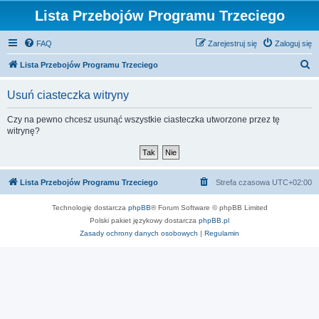
Lista Przebojów Programu Trzeciego
FAQ
Zarejestruj się
Zaloguj się
S
Lista Przebojów Programu Trzeciego
z
Usuń ciasteczka witryny
u
k
Czy na pewno chcesz usunąć wszystkie ciasteczka utworzone przez tę
witrynę?
a
j
Lista Przebojów Programu Trzeciego
Strefa czasowa
UTC+02:00
Technologię dostarcza
phpBB
® Forum Software © phpBB Limited
Polski pakiet językowy dostarcza
phpBB.pl
Zasady ochrony danych osobowych
|
Regulamin