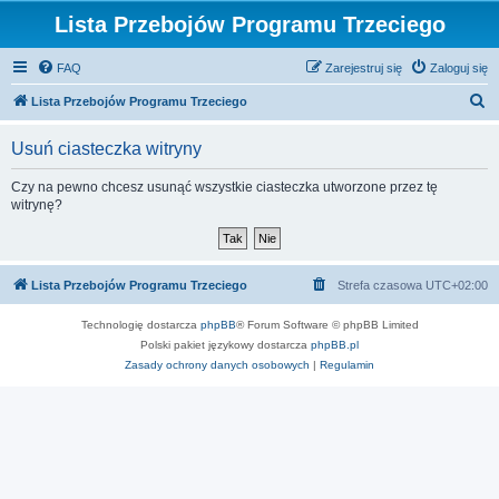
Lista Przebojów Programu Trzeciego
FAQ
Zarejestruj się
Zaloguj się
S
Lista Przebojów Programu Trzeciego
z
Usuń ciasteczka witryny
u
k
Czy na pewno chcesz usunąć wszystkie ciasteczka utworzone przez tę
witrynę?
a
j
Lista Przebojów Programu Trzeciego
Strefa czasowa
UTC+02:00
Technologię dostarcza
phpBB
® Forum Software © phpBB Limited
Polski pakiet językowy dostarcza
phpBB.pl
Zasady ochrony danych osobowych
|
Regulamin