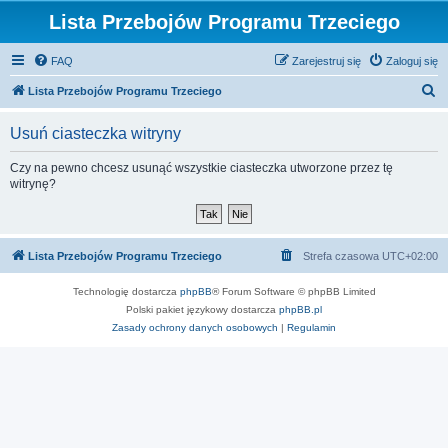
Lista Przebojów Programu Trzeciego
FAQ
Zarejestruj się
Zaloguj się
S
Lista Przebojów Programu Trzeciego
z
Usuń ciasteczka witryny
u
k
Czy na pewno chcesz usunąć wszystkie ciasteczka utworzone przez tę
witrynę?
a
j
Lista Przebojów Programu Trzeciego
Strefa czasowa
UTC+02:00
Technologię dostarcza
phpBB
® Forum Software © phpBB Limited
Polski pakiet językowy dostarcza
phpBB.pl
Zasady ochrony danych osobowych
|
Regulamin