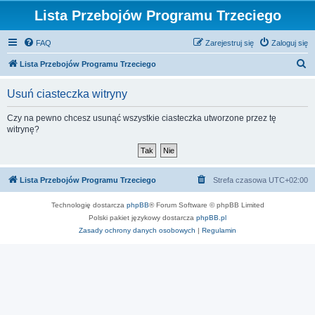
Lista Przebojów Programu Trzeciego
FAQ
Zarejestruj się
Zaloguj się
S
Lista Przebojów Programu Trzeciego
z
Usuń ciasteczka witryny
u
k
Czy na pewno chcesz usunąć wszystkie ciasteczka utworzone przez tę
witrynę?
a
j
Lista Przebojów Programu Trzeciego
Strefa czasowa
UTC+02:00
Technologię dostarcza
phpBB
® Forum Software © phpBB Limited
Polski pakiet językowy dostarcza
phpBB.pl
Zasady ochrony danych osobowych
|
Regulamin