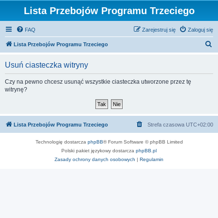
Lista Przebojów Programu Trzeciego
FAQ
Zarejestruj się
Zaloguj się
S
Lista Przebojów Programu Trzeciego
z
Usuń ciasteczka witryny
u
k
Czy na pewno chcesz usunąć wszystkie ciasteczka utworzone przez tę
witrynę?
a
j
Lista Przebojów Programu Trzeciego
Strefa czasowa
UTC+02:00
Technologię dostarcza
phpBB
® Forum Software © phpBB Limited
Polski pakiet językowy dostarcza
phpBB.pl
Zasady ochrony danych osobowych
|
Regulamin