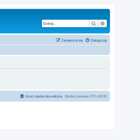
Szukaj
Wyszukiwanie z
Zarejestruj się
Zaloguj się
Usuń ciasteczka witryny
Strefa czasowa
UTC+02:00