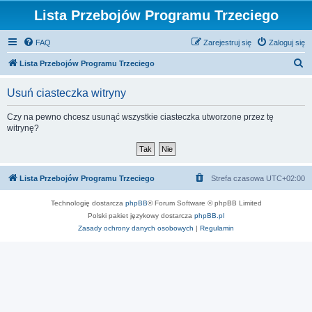
Lista Przebojów Programu Trzeciego
FAQ
Zarejestruj się
Zaloguj się
S
Lista Przebojów Programu Trzeciego
z
Usuń ciasteczka witryny
u
k
Czy na pewno chcesz usunąć wszystkie ciasteczka utworzone przez tę
witrynę?
a
j
Lista Przebojów Programu Trzeciego
Strefa czasowa
UTC+02:00
Technologię dostarcza
phpBB
® Forum Software © phpBB Limited
Polski pakiet językowy dostarcza
phpBB.pl
Zasady ochrony danych osobowych
|
Regulamin