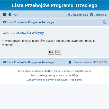
Lista Przebojów Programu Trzeciego
FAQ
Zarejestruj się
Zaloguj się
S
Lista Przebojów Programu Trzeciego
z
Usuń ciasteczka witryny
u
k
Czy na pewno chcesz usunąć wszystkie ciasteczka utworzone przez tę
witrynę?
a
j
Lista Przebojów Programu Trzeciego
Strefa czasowa
UTC+02:00
Technologię dostarcza
phpBB
® Forum Software © phpBB Limited
Polski pakiet językowy dostarcza
phpBB.pl
Zasady ochrony danych osobowych
|
Regulamin