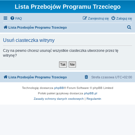
Lista Przebojów Programu Trzeciego
FAQ
Zarejestruj się
Zaloguj się
S
Lista Przebojów Programu Trzeciego
z
Usuń ciasteczka witryny
u
k
Czy na pewno chcesz usunąć wszystkie ciasteczka utworzone przez tę
witrynę?
a
j
Lista Przebojów Programu Trzeciego
Strefa czasowa
UTC+02:00
Technologię dostarcza
phpBB
® Forum Software © phpBB Limited
Polski pakiet językowy dostarcza
phpBB.pl
Zasady ochrony danych osobowych
|
Regulamin