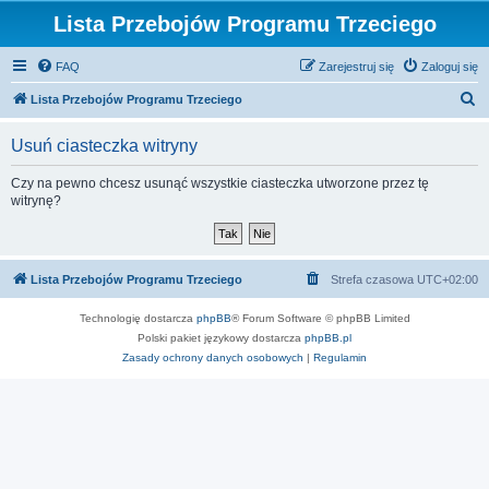
Lista Przebojów Programu Trzeciego
FAQ
Zarejestruj się
Zaloguj się
S
Lista Przebojów Programu Trzeciego
z
Usuń ciasteczka witryny
u
k
Czy na pewno chcesz usunąć wszystkie ciasteczka utworzone przez tę
witrynę?
a
j
Lista Przebojów Programu Trzeciego
Strefa czasowa
UTC+02:00
Technologię dostarcza
phpBB
® Forum Software © phpBB Limited
Polski pakiet językowy dostarcza
phpBB.pl
Zasady ochrony danych osobowych
|
Regulamin