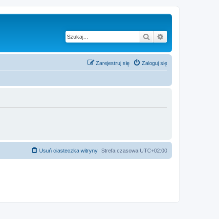
Szukaj
Wyszukiwanie z
Zarejestruj się
Zaloguj się
Usuń ciasteczka witryny
Strefa czasowa
UTC+02:00