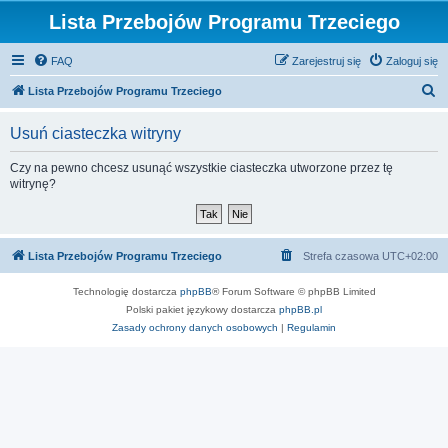
Lista Przebojów Programu Trzeciego
FAQ
Zarejestruj się
Zaloguj się
S
Lista Przebojów Programu Trzeciego
z
Usuń ciasteczka witryny
u
k
Czy na pewno chcesz usunąć wszystkie ciasteczka utworzone przez tę
witrynę?
a
j
Lista Przebojów Programu Trzeciego
Strefa czasowa
UTC+02:00
Technologię dostarcza
phpBB
® Forum Software © phpBB Limited
Polski pakiet językowy dostarcza
phpBB.pl
Zasady ochrony danych osobowych
|
Regulamin