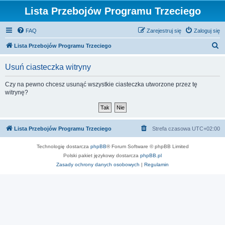
Lista Przebojów Programu Trzeciego
FAQ
Zarejestruj się
Zaloguj się
S
Lista Przebojów Programu Trzeciego
z
Usuń ciasteczka witryny
u
k
Czy na pewno chcesz usunąć wszystkie ciasteczka utworzone przez tę
witrynę?
a
j
Lista Przebojów Programu Trzeciego
Strefa czasowa
UTC+02:00
Technologię dostarcza
phpBB
® Forum Software © phpBB Limited
Polski pakiet językowy dostarcza
phpBB.pl
Zasady ochrony danych osobowych
|
Regulamin