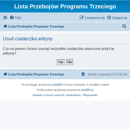
Lista Przebojów Programu Trzeciego
FAQ
Zarejestruj się
Zaloguj się
S
Lista Przebojów Programu Trzeciego
z
Usuń ciasteczka witryny
u
k
Czy na pewno chcesz usunąć wszystkie ciasteczka utworzone przez tę
witrynę?
a
j
Lista Przebojów Programu Trzeciego
Strefa czasowa
UTC+02:00
Technologię dostarcza
phpBB
® Forum Software © phpBB Limited
Polski pakiet językowy dostarcza
phpBB.pl
Zasady ochrony danych osobowych
|
Regulamin