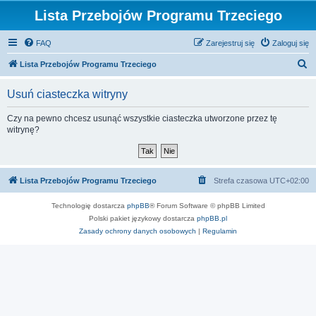
Lista Przebojów Programu Trzeciego
FAQ
Zarejestruj się
Zaloguj się
S
Lista Przebojów Programu Trzeciego
z
Usuń ciasteczka witryny
u
k
Czy na pewno chcesz usunąć wszystkie ciasteczka utworzone przez tę
witrynę?
a
j
Lista Przebojów Programu Trzeciego
Strefa czasowa
UTC+02:00
Technologię dostarcza
phpBB
® Forum Software © phpBB Limited
Polski pakiet językowy dostarcza
phpBB.pl
Zasady ochrony danych osobowych
|
Regulamin