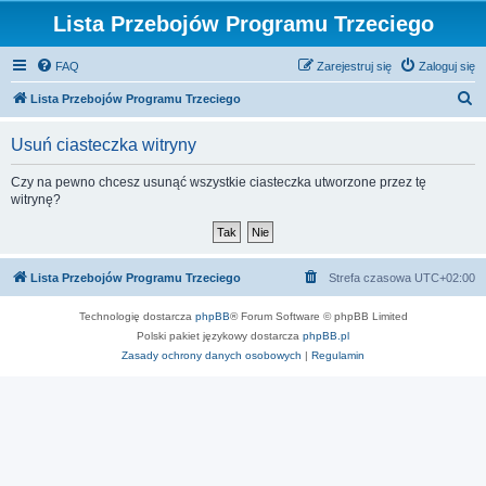
Lista Przebojów Programu Trzeciego
FAQ
Zarejestruj się
Zaloguj się
S
Lista Przebojów Programu Trzeciego
z
Usuń ciasteczka witryny
u
k
Czy na pewno chcesz usunąć wszystkie ciasteczka utworzone przez tę
witrynę?
a
j
Lista Przebojów Programu Trzeciego
Strefa czasowa
UTC+02:00
Technologię dostarcza
phpBB
® Forum Software © phpBB Limited
Polski pakiet językowy dostarcza
phpBB.pl
Zasady ochrony danych osobowych
|
Regulamin