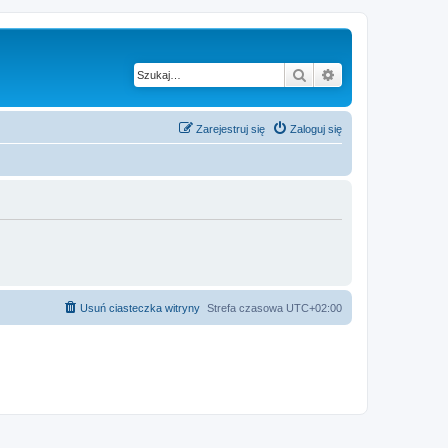
Szukaj
Wyszukiwanie z
Zarejestruj się
Zaloguj się
Usuń ciasteczka witryny
Strefa czasowa
UTC+02:00