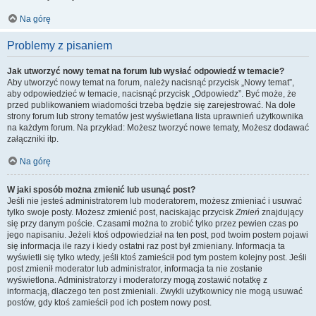
Na górę
Problemy z pisaniem
Jak utworzyć nowy temat na forum lub wysłać odpowiedź w temacie?
Aby utworzyć nowy temat na forum, należy nacisnąć przycisk „Nowy temat”,
aby odpowiedzieć w temacie, nacisnąć przycisk „Odpowiedz”. Być może, że
przed publikowaniem wiadomości trzeba będzie się zarejestrować. Na dole
strony forum lub strony tematów jest wyświetlana lista uprawnień użytkownika
na każdym forum. Na przykład: Możesz tworzyć nowe tematy, Możesz dodawać
załączniki itp.
Na górę
W jaki sposób można zmienić lub usunąć post?
Jeśli nie jesteś administratorem lub moderatorem, możesz zmieniać i usuwać
tylko swoje posty. Możesz zmienić post, naciskając przycisk
Zmień
znajdujący
się przy danym poście. Czasami można to zrobić tylko przez pewien czas po
jego napisaniu. Jeżeli ktoś odpowiedział na ten post, pod twoim postem pojawi
się informacja ile razy i kiedy ostatni raz post był zmieniany. Informacja ta
wyświetli się tylko wtedy, jeśli ktoś zamieścił pod tym postem kolejny post. Jeśli
post zmienił moderator lub administrator, informacja ta nie zostanie
wyświetlona. Administratorzy i moderatorzy mogą zostawić notatkę z
informacją, dlaczego ten post zmieniali. Zwykli użytkownicy nie mogą usuwać
postów, gdy ktoś zamieścił pod ich postem nowy post.