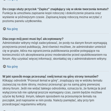
Do czego służy przycisk “Zapisz” znajdujący się w oknie tworzenia tematu?
Funkcja ta umożliwia zapisanie kopii roboczej i dokończenie pisania oraz
wysłanie w późniejszym czasie. Zapisaną kopię roboczą można wczytać z
poziomu panelu użytkownika.
Na górę
Dlaczego mój post musi być akceptowany?
Administrator witryny mógł zadecydować, że posty na danym forum wymagają
przejrzenia przed publikacją. Jest również możliwe, że administrator umieścił
cię w grupie, która ma ograniczenia publikowania postów polegające na
konieczności ich akceptowania przez moderatorów przed opublikowaniem na
forum. Aby uzyskać więcej informacji, skontaktuj się z administratorem witryny.
Na górę
W jaki sposób mogę przesunąć swój temat na górę strony tematów?
Klikając odnośnik “Przesuń temat w górę”, znajdujący się w widoku tematu
zazwyczaj na dole strony, możesz przesunąć go na samą górę pierwszej
strony forum. Jeśli nie widać takiego odnośnika, oznacza to, że funkcja ta jest
wyłączona lub nie upłynął jeszcze wymagany czas, zanim będzie możliwe
użycie tej funkcji. Innym, łatwym sposobem na przesunięcie tematu na
początek, jest napisanie w nim posta. Należy pamiętać, aby przy tym
przestrzegać regulaminu witryny.