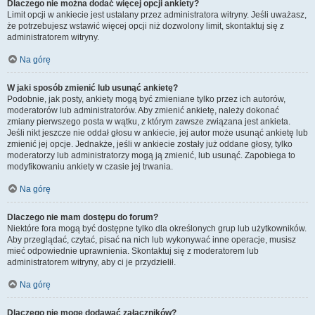
Dlaczego nie można dodać więcej opcji ankiety?
Limit opcji w ankiecie jest ustalany przez administratora witryny. Jeśli uważasz,
że potrzebujesz wstawić więcej opcji niż dozwolony limit, skontaktuj się z
administratorem witryny.
Na górę
W jaki sposób zmienić lub usunąć ankietę?
Podobnie, jak posty, ankiety mogą być zmieniane tylko przez ich autorów,
moderatorów lub administratorów. Aby zmienić ankietę, należy dokonać
zmiany pierwszego posta w wątku, z którym zawsze związana jest ankieta.
Jeśli nikt jeszcze nie oddał głosu w ankiecie, jej autor może usunąć ankietę lub
zmienić jej opcje. Jednakże, jeśli w ankiecie zostały już oddane głosy, tylko
moderatorzy lub administratorzy mogą ją zmienić, lub usunąć. Zapobiega to
modyfikowaniu ankiety w czasie jej trwania.
Na górę
Dlaczego nie mam dostępu do forum?
Niektóre fora mogą być dostępne tylko dla określonych grup lub użytkowników.
Aby przeglądać, czytać, pisać na nich lub wykonywać inne operacje, musisz
mieć odpowiednie uprawnienia. Skontaktuj się z moderatorem lub
administratorem witryny, aby ci je przydzielił.
Na górę
Dlaczego nie mogę dodawać załączników?