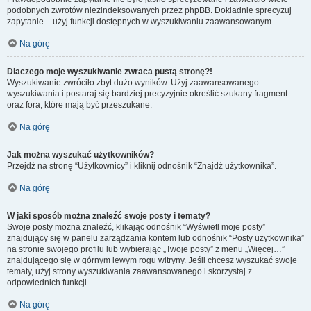
podobnych zwrotów niezindeksowanych przez phpBB. Dokładnie sprecyzuj
zapytanie – użyj funkcji dostępnych w wyszukiwaniu zaawansowanym.
Na górę
Dlaczego moje wyszukiwanie zwraca pustą stronę?!
Wyszukiwanie zwróciło zbyt dużo wyników. Użyj zaawansowanego
wyszukiwania i postaraj się bardziej precyzyjnie określić szukany fragment
oraz fora, które mają być przeszukane.
Na górę
Jak można wyszukać użytkowników?
Przejdź na stronę “Użytkownicy” i kliknij odnośnik “Znajdź użytkownika”.
Na górę
W jaki sposób można znaleźć swoje posty i tematy?
Swoje posty można znaleźć, klikając odnośnik “Wyświetl moje posty”
znajdujący się w panelu zarządzania kontem lub odnośnik “Posty użytkownika”
na stronie swojego profilu lub wybierając „Twoje posty” z menu „Więcej…”
znajdującego się w górnym lewym rogu witryny. Jeśli chcesz wyszukać swoje
tematy, użyj strony wyszukiwania zaawansowanego i skorzystaj z
odpowiednich funkcji.
Na górę