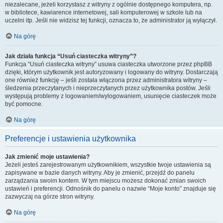
niezalecane, jeżeli korzystasz z witryny z ogólnie dostępnego komputera, np.
w bibliotece, kawiarence internetowej, sali komputerowej w szkole lub na
uczelni itp. Jeśli nie widzisz tej funkcji, oznacza to, że administrator ją wyłączył.
Na górę
Jak działa funkcja “Usuń ciasteczka witryny”?
Funkcja “Usuń ciasteczka witryny” usuwa ciasteczka utworzone przez phpBB
dzięki, którym użytkownik jest autoryzowany i logowany do witryny. Dostarczają
one również funkcję – jeśli została włączona przez administratora witryny –
śledzenia przeczytanych i nieprzeczytanych przez użytkownika postów. Jeśli
występują problemy z logowaniem/wylogowaniem, usunięcie ciasteczek może
być pomocne.
Na górę
Preferencje i ustawienia użytkownika
Jak zmienić moje ustawienia?
Jeżeli jesteś zarejestrowanym użytkownikiem, wszystkie twoje ustawienia są
zapisywane w bazie danych witryny. Aby je zmienić, przejdź do panelu
zarządzania swoim kontem. W tym miejscu możesz dokonać zmian swoich
ustawień i preferencji. Odnośnik do panelu o nazwie “Moje konto” znajduje się
zazwyczaj na górze stron witryny.
Na górę