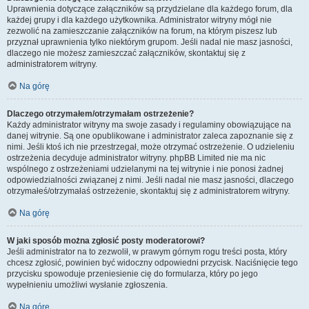
Uprawnienia dotyczące załączników są przydzielane dla każdego forum, dla
każdej grupy i dla każdego użytkownika. Administrator witryny mógł nie
zezwolić na zamieszczanie załączników na forum, na którym piszesz lub
przyznał uprawnienia tylko niektórym grupom. Jeśli nadal nie masz jasności,
dlaczego nie możesz zamieszczać załączników, skontaktuj się z
administratorem witryny.
Na górę
Dlaczego otrzymałem/otrzymałam ostrzeżenie?
Każdy administrator witryny ma swoje zasady i regulaminy obowiązujące na
danej witrynie. Są one opublikowane i administrator zaleca zapoznanie się z
nimi. Jeśli ktoś ich nie przestrzegał, może otrzymać ostrzeżenie. O udzieleniu
ostrzeżenia decyduje administrator witryny. phpBB Limited nie ma nic
wspólnego z ostrzeżeniami udzielanymi na tej witrynie i nie ponosi żadnej
odpowiedzialności związanej z nimi. Jeśli nadal nie masz jasności, dlaczego
otrzymałeś/otrzymałaś ostrzeżenie, skontaktuj się z administratorem witryny.
Na górę
W jaki sposób można zgłosić posty moderatorowi?
Jeśli administrator na to zezwolił, w prawym górnym rogu treści posta, który
chcesz zgłosić, powinien być widoczny odpowiedni przycisk. Naciśnięcie tego
przycisku spowoduje przeniesienie cię do formularza, który po jego
wypełnieniu umożliwi wysłanie zgłoszenia.
Na górę