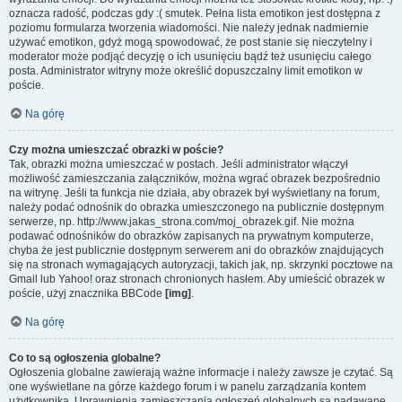
oznacza radość, podczas gdy :( smutek. Pełna lista emotikon jest dostępna z
poziomu formularza tworzenia wiadomości. Nie należy jednak nadmiernie
używać emotikon, gdyż mogą spowodować, że post stanie się nieczytelny i
moderator może podjąć decyzję o ich usunięciu bądź też usunięciu całego
posta. Administrator witryny może określić dopuszczalny limit emotikon w
poście.
Na górę
Czy można umieszczać obrazki w poście?
Tak, obrazki można umieszczać w postach. Jeśli administrator włączył
możliwość zamieszczania załączników, można wgrać obrazek bezpośrednio
na witrynę. Jeśli ta funkcja nie działa, aby obrazek był wyświetlany na forum,
należy podać odnośnik do obrazka umieszczonego na publicznie dostępnym
serwerze, np. http://www.jakas_strona.com/moj_obrazek.gif. Nie można
podawać odnośników do obrazków zapisanych na prywatnym komputerze,
chyba że jest publicznie dostępnym serwerem ani do obrazków znajdujących
się na stronach wymagających autoryzacji, takich jak, np. skrzynki pocztowe na
Gmail lub Yahoo! oraz stronach chronionych hasłem. Aby umieścić obrazek w
poście, użyj znacznika BBCode
[img]
.
Na górę
Co to są ogłoszenia globalne?
Ogłoszenia globalne zawierają ważne informacje i należy zawsze je czytać. Są
one wyświetlane na górze każdego forum i w panelu zarządzania kontem
użytkownika. Uprawnienia zamieszczania ogłoszeń globalnych są nadawane