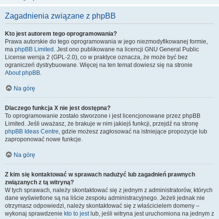
Zagadnienia związane z phpBB
Kto jest autorem tego oprogramowania?
Prawa autorskie do tego oprogramowania w jego niezmodyfikowanej formie,
ma
phpBB Limited
. Jest ono publikowane na licencji GNU General Public
License wersja 2 (GPL-2.0), co w praktyce oznacza, że może być bez
ograniczeń dystrybuowane. Więcej na ten temat dowiesz się na stronie
About phpBB
.
Na górę
Dlaczego funkcja X nie jest dostępna?
To oprogramowanie zostało stworzone i jest licencjonowane przez phpBB
Limited. Jeśli uważasz, że brakuje w nim jakiejś funkcji, przejdź na stronę
phpBB Ideas Centre
, gdzie możesz zagłosować na istniejące propozycje lub
zaproponować nowe funkcje.
Na górę
Z kim się kontaktować w sprawach nadużyć lub zagadnień prawnych
związanych z tą witryną?
W tych sprawach, należy skontaktować się z jednym z administratorów, których
dane wyświetlone są na liście zespołu administracyjnego. Jeżeli jednak nie
otrzymasz odpowiedzi, należy skontaktować się z właścicielem domeny –
wykonaj sprawdzenie
kto to jest
lub, jeśli witryna jest uruchomiona na jednym z