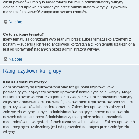
wielu powodów i robią to moderatorzy forum lub administratorzy witryny.
Zależnie od uprawnień nadanych przez administratora witryny użytkownik
może mieć możliwość zamykania swoich tematów.
Na górę
Co to są ikony tematu?
Ikony tematu są obrazkami wybieranymi przez autora tematu skojarzonymi z
postami – sugerują ich treść. Możliwość korzystania z ikon tematu uzależniona
jest od uprawnień nadanych przez administratora witryny.
Na górę
Rangi użytkownika i grupy
Kim są administratorzy?
Administratorzy są użytkownikami albo też grupami użytkowników
posiadającymi najwyższy poziom uprawnień kontrolnych całej witryny. Mogą
oni kontrolować wszystkie zagadnienia związane z funkcjonowaniem witryny
włącznie z nadawaniem uprawnień, blokowaniem użytkowników, tworzeniem
grup użytkowników lub moderatorów itp. Zakres ich uprawnień zależy od
założyciela witryny i innych administratorów mających prawo nominowania
nowych administratorów. Administratorzy mogą mieć pełne uprawnienia
moderatorów na wszystkich forach utworzonych na witrynie. Zakres uprawnień
moderacyjnych uzależniony jest od uprawnień nadanych przez założyciela
witryny.