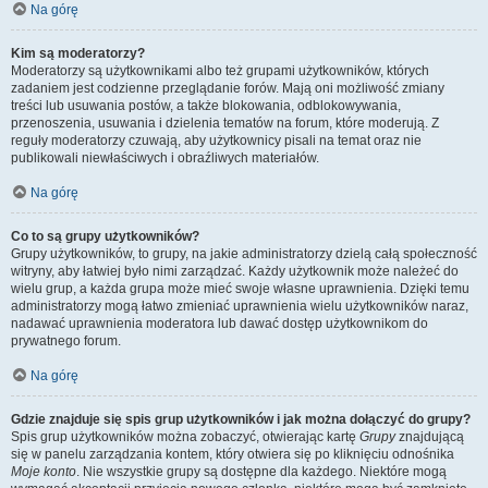
Na górę
Kim są moderatorzy?
Moderatorzy są użytkownikami albo też grupami użytkowników, których
zadaniem jest codzienne przeglądanie forów. Mają oni możliwość zmiany
treści lub usuwania postów, a także blokowania, odblokowywania,
przenoszenia, usuwania i dzielenia tematów na forum, które moderują. Z
reguły moderatorzy czuwają, aby użytkownicy pisali na temat oraz nie
publikowali niewłaściwych i obraźliwych materiałów.
Na górę
Co to są grupy użytkowników?
Grupy użytkowników, to grupy, na jakie administratorzy dzielą całą społeczność
witryny, aby łatwiej było nimi zarządzać. Każdy użytkownik może należeć do
wielu grup, a każda grupa może mieć swoje własne uprawnienia. Dzięki temu
administratorzy mogą łatwo zmieniać uprawnienia wielu użytkowników naraz,
nadawać uprawnienia moderatora lub dawać dostęp użytkownikom do
prywatnego forum.
Na górę
Gdzie znajduje się spis grup użytkowników i jak można dołączyć do grupy?
Spis grup użytkowników można zobaczyć, otwierając kartę
Grupy
znajdującą
się w panelu zarządzania kontem, który otwiera się po kliknięciu odnośnika
Moje konto
. Nie wszystkie grupy są dostępne dla każdego. Niektóre mogą