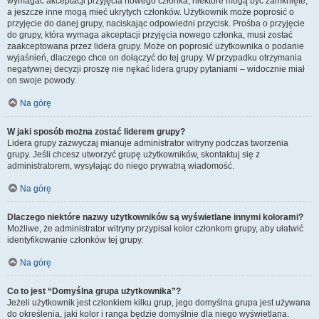
wymagać akceptacji przyjęcia nowego członka, niektóre mogą być zamknięte,
a jeszcze inne mogą mieć ukrytych członków. Użytkownik może poprosić o
przyjęcie do danej grupy, naciskając odpowiedni przycisk. Prośba o przyjęcie
do grupy, która wymaga akceptacji przyjęcia nowego członka, musi zostać
zaakceptowana przez lidera grupy. Może on poprosić użytkownika o podanie
wyjaśnień, dlaczego chce on dołączyć do tej grupy. W przypadku otrzymania
negatywnej decyzji proszę nie nękać lidera grupy pytaniami – widocznie miał
on swoje powody.
Na górę
W jaki sposób można zostać liderem grupy?
Lidera grupy zazwyczaj mianuje administrator witryny podczas tworzenia
grupy. Jeśli chcesz utworzyć grupę użytkowników, skontaktuj się z
administratorem, wysyłając do niego prywatną wiadomość.
Na górę
Dlaczego niektóre nazwy użytkowników są wyświetlane innymi kolorami?
Możliwe, że administrator witryny przypisał kolor członkom grupy, aby ułatwić
identyfikowanie członków tej grupy.
Na górę
Co to jest “Domyślna grupa użytkownika”?
Jeżeli użytkownik jest członkiem kilku grup, jego domyślna grupa jest używana
do określenia, jaki kolor i ranga będzie domyślnie dla niego wyświetlana.