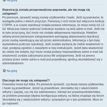
Na górę
Rejestracja została przeprowadzona poprawnie, ale nie mogę się
zalogować!
Po pierwsze, sprawdź swoją nazwę użytkownika i hasło. Jeśli są poprawne, to
wystąpiła jedna z dwóch przyczyn. Pierwszą z nich może być włączona funkcja
COPPA, a w czasie rejestracji została podana informacja, że masz mniej niż 13
lat. Wówczas należy wykonać instrukcje wysłane na twój adres e-mail. Jeśli nie
to było przyczyną, być może nie została aktywowana rejestracja. Niektóre
witryny przed pierwszym zalogowaniem wymagają aktywowania rejestracji
przez osobę rejestrującą się lub przez administratora. Informacja o tym była
wyświetlona podczas rejestracji. Jeśli została wysłana do ciebie wiadomość e-
mail, postępuj zgodnie z zawartymi w niej instrukcjami. Jeżeli taka wiadomość
do ciebie nie dotarła, być może został podany nieprawidłowy adres e-mail lub
wiadomość została zatrzymana przez filtr antyspamowy. Jeśli na pewno
podany przez ciebie adres e-mail jest prawidłowy, spróbuj skontaktować się z
administratorem.
Na górę
Dlaczego nie mogę się zalogować?
Powodów może być kilka. Po pierwsze sprawdź, czy twoja nazwa użytkownika
i hasło są prawidłowe. Jeżeli są prawidłowe, skontaktuj się z właścicielem
witryny i zapytaj, czy cię nie zablokowano. Istnieje też prawdopodobieństwo,
że problem powoduje błędna konfiguracja witryny, na której znajduje się forum.
Skontaktuj się z właścicielem witryny i powiadom go o tym problemie. Musi on
go naprawić.