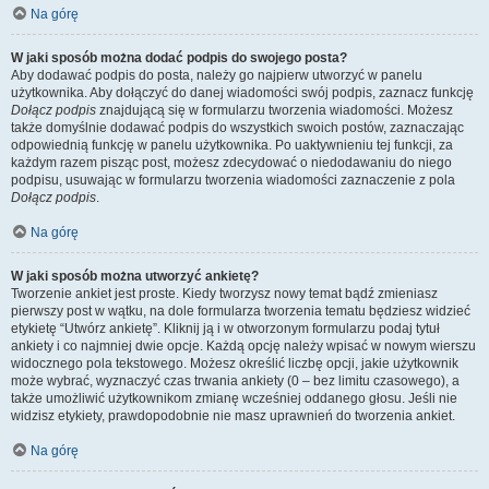
Na górę
W jaki sposób można dodać podpis do swojego posta?
Aby dodawać podpis do posta, należy go najpierw utworzyć w panelu
użytkownika. Aby dołączyć do danej wiadomości swój podpis, zaznacz funkcję
Dołącz podpis
znajdującą się w formularzu tworzenia wiadomości. Możesz
także domyślnie dodawać podpis do wszystkich swoich postów, zaznaczając
odpowiednią funkcję w panelu użytkownika. Po uaktywnieniu tej funkcji, za
każdym razem pisząc post, możesz zdecydować o niedodawaniu do niego
podpisu, usuwając w formularzu tworzenia wiadomości zaznaczenie z pola
Dołącz podpis
.
Na górę
W jaki sposób można utworzyć ankietę?
Tworzenie ankiet jest proste. Kiedy tworzysz nowy temat bądź zmieniasz
pierwszy post w wątku, na dole formularza tworzenia tematu będziesz widzieć
etykietę “Utwórz ankietę”. Kliknij ją i w otworzonym formularzu podaj tytuł
ankiety i co najmniej dwie opcje. Każdą opcję należy wpisać w nowym wierszu
widocznego pola tekstowego. Możesz określić liczbę opcji, jakie użytkownik
może wybrać, wyznaczyć czas trwania ankiety (0 – bez limitu czasowego), a
także umożliwić użytkownikom zmianę wcześniej oddanego głosu. Jeśli nie
widzisz etykiety, prawdopodobnie nie masz uprawnień do tworzenia ankiet.
Na górę