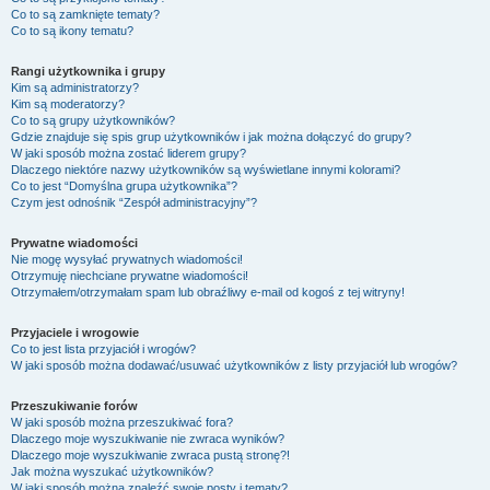
Co to są zamknięte tematy?
Co to są ikony tematu?
Rangi użytkownika i grupy
Kim są administratorzy?
Kim są moderatorzy?
Co to są grupy użytkowników?
Gdzie znajduje się spis grup użytkowników i jak można dołączyć do grupy?
W jaki sposób można zostać liderem grupy?
Dlaczego niektóre nazwy użytkowników są wyświetlane innymi kolorami?
Co to jest “Domyślna grupa użytkownika”?
Czym jest odnośnik “Zespół administracyjny”?
Prywatne wiadomości
Nie mogę wysyłać prywatnych wiadomości!
Otrzymuję niechciane prywatne wiadomości!
Otrzymałem/otrzymałam spam lub obraźliwy e-mail od kogoś z tej witryny!
Przyjaciele i wrogowie
Co to jest lista przyjaciół i wrogów?
W jaki sposób można dodawać/usuwać użytkowników z listy przyjaciół lub wrogów?
Przeszukiwanie forów
W jaki sposób można przeszukiwać fora?
Dlaczego moje wyszukiwanie nie zwraca wyników?
Dlaczego moje wyszukiwanie zwraca pustą stronę?!
Jak można wyszukać użytkowników?
W jaki sposób można znaleźć swoje posty i tematy?