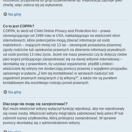
możliwość przypisania do grup użytkowników itp. Rejestracja zajmuje tylko
chwilę, więc zaleca się jej wykonanie.
Na górę
Co to jest COPPA?
COPPA, to skrót od Child Online Privacy and Protection Act – prawa
obowiązującego od 1998 roku w USA, nakładającego na właścicieli stron
internetowych, które potencjalnie mogą zbierać informacje od osób
małoletnich – mających mniej niż 13 lat – obowiązek posiadania pisemnej
zgody rodziców lub opiekunów prawnych na zbieranie informacji prywatnych
od osób poniżej 13 roku życia. Jeżeli nie masz pewności czy to dotyczy ciebie
jako kogoś próbującego zarejestrować się na danej witrynie internetowej –
skontaktuj się z prawnikiem, by uzyskać wyjaśnienie. phpBB Limited i
właściciele tej witryny nie dostarczają pomocy prawnej z wyjątkiem przypadku
opisanego w pytaniu „Z kim się kontaktować w sprawach nadużyć lub
zagadnień prawnych związanych z tą witryną?”, a także nie są punktem
kontaktowym dla wszelkiego rodzaju porad prawnych.
Na górę
Dlaczego nie mogę się zarejestrować?
Być może właściciel witryny wyłączył funkcję rejestracji, aby nie rejestrowały
się nowe osoby. Właściciel witryny mógł także zablokować twój adres IP lub
zabronił nazwy użytkownika, którą próbujesz zarejestrować. W sprawie
pomocy skontaktuj się z administratorem witryny.