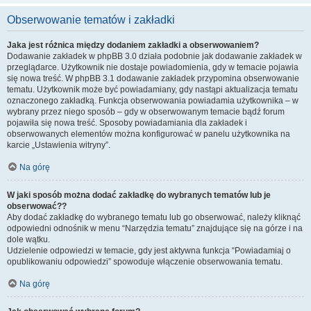
Obserwowanie tematów i zakładki
Jaka jest różnica między dodaniem zakładki a obserwowaniem?
Dodawanie zakładek w phpBB 3.0 działa podobnie jak dodawanie zakładek w
przeglądarce. Użytkownik nie dostaje powiadomienia, gdy w temacie pojawia
się nowa treść. W phpBB 3.1 dodawanie zakładek przypomina obserwowanie
tematu. Użytkownik może być powiadamiany, gdy nastąpi aktualizacja tematu
oznaczonego zakładką. Funkcja obserwowania powiadamia użytkownika – w
wybrany przez niego sposób – gdy w obserwowanym temacie bądź forum
pojawiła się nowa treść. Sposoby powiadamiania dla zakładek i
obserwowanych elementów można konfigurować w panelu użytkownika na
karcie „Ustawienia witryny”.
Na górę
W jaki sposób można dodać zakładkę do wybranych tematów lub je
obserwować??
Aby dodać zakładkę do wybranego tematu lub go obserwować, należy kliknąć
odpowiedni odnośnik w menu “Narzędzia tematu” znajdujące się na górze i na
dole wątku.
Udzielenie odpowiedzi w temacie, gdy jest aktywna funkcja “Powiadamiaj o
opublikowaniu odpowiedzi” spowoduje włączenie obserwowania tematu.
Na górę