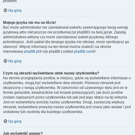
problem.
Na górę
Mojego języka nie ma na liście!
Być może administrator nie zainstalował pakietu zawierającego twoją wersję
językową albo nikt jeszcze nie przetłumaczył phpBB3 na twój język. Zapytaj
administratora witryny czy może zainstalować pakiet językowy, którego
potrzebujesz. Jeśli pakiet dla twojego języka nie istnieje, może spróbujesz go
utworzyć. Więcej informacji na ten temat można znaleźć na stronie
internetowej
phpBB.pl
® lub phpBB Limited
phpBB.com
®
Na górę
Czym są obrazki wyświetlane obok nazwy użytkownika?
Na stronie przeglądania postów, w miejscu, gdzie są wyświetlane informacje o
użytkowniku, mogą być wyświetlane dwa obrazki. Pierwszy obrazek jest
skojarzony z rangą użytkownika. W zależności od używanego stylu jest on w
formie gwiazdek, kwadracików lub kropek pokazujących, jak dużo postów
zostało napisanych przez użytkownika lub jaki jest jego status na tej witrynie.
Jest on wyświetlany poniżej nazwy użytkownika. Drugi, zazwyczaj większy
obrazek, wyświetlany powyżej nazwy użytkownika jest znany jako awatar i jest
unikatowy lub osobisty dla każdego użytkownika.
Na górę
Jak wyświetlić awatar?