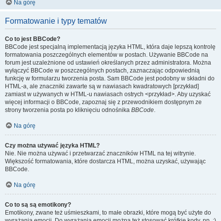
Na górę
Formatowanie i typy tematów
Co to jest BBCode?
BBCode jest specjalną implementacją języka HTML, która daje lepszą kontrolę
formatowania poszczególnych elementów w postach. Używanie BBCode na
forum jest uzależnione od ustawień określanych przez administratora. Można
wyłączyć BBCode w poszczególnych postach, zaznaczając odpowiednią
funkcję w formularzu tworzenia posta. Sam BBCode jest podobny w składni do
HTML-a, ale znaczniki zawarte są w nawiasach kwadratowych [przykład]
zamiast w używanych w HTML-u nawiasach ostrych <przykład>. Aby uzyskać
więcej informacji o BBCode, zapoznaj się z przewodnikiem dostępnym ze
strony tworzenia posta po kliknięciu odnośnika
BBCode
.
Na górę
Czy można używać języka HTML?
Nie. Nie można używać i przetwarzać znaczników HTML na tej witrynie.
Większość formatowania, które dostarcza HTML, można uzyskać, używając
BBCode.
Na górę
Co to są są emotikony?
Emotikony, zwane też uśmieszkami, to małe obrazki, które mogą być użyte do
wyrażania emocji. Do wyrażania emocji można też stosować krótkie kody, np. :)