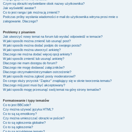
Czym są obrazki wyświetlane obok nazwy użytkownika?
Jak wyświetlić awatar?
Co to jest ranga i jak można ją zmienić?
Podczas próby wysłania wiadomości e-mail do użytkownika witryna prosi mnie o
zalogowanie. Dlaczego?
Problemy z pisaniem
Jak utworzyć nowy temat na forum lub wysłać odpowiedź w temacie?
W jaki sposób można zmienić lub usunąć post?
W jaki sposób można dodać podpis do swojego posta?
W jaki sposób można utworzyć ankietę?
Dlaczego nie można dodać więcej opcji ankiety?
W jaki sposób zmienić lub usunąć ankietę?
Dlaczego nie mam dostępu do forum?
Dlaczego nie mogę dodawać załączników?
Dlaczego otrzymałem/otrzymałam ostrzeżenie?
W jaki sposób można zgłosić posty moderatorowi?
Do czego służy przycisk “Zapisz” znajdujący się w oknie tworzenia tematu?
Dlaczego mój post musi być akceptowany?
W jaki sposób mogę przesunąć swój temat na górę strony tematów?
Formatowanie i typy tematów
Co to jest BBCode?
Czy można używać języka HTML?
Co to są są emotikony?
Czy można umieszczać obrazki w poście?
Co to są ogłoszenia globalne?
Co to są ogłoszenia?
Co to są przyklejone tematy?