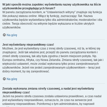
W jaki sposób można zapobiec wyświetlaniu nazwy użytkownika na liście
użytkowników przeglądających forum?
W panelu zarządzania kontem, w “Ustawieniach witryny” znajduje się funkcja
Nie pokazuj statusu online
. Włącz tę funkcję, zaznaczając
Tak
. Nazwa
użytkownika będzie wyświetlana tylko dla administratorów, moderatorów i dla
ciebie. Twoja obecność na witrynie będzie wykazana w liczbie ukrytych
użytkowników.
Na górę
Jest wyświetlany nieprawidłowy czas!
Możliwe, że jest wyświetlany czas z innej strefy czasowej, niż ta, w której się
znajdujesz. Jeśli tak właśnie jest, przejdź do panelu zarządzania kontem i
zmień strefę czasową, tak aby była zgodna z twoim miejscem pobytu. Np.
Europa centralna, Afryka, czy Nowa Zelandia. Zmiana strefy czasowej, tak jak i
większości ustawień, może zostać wykonana tylko przez zarejestrowanych
użytkowników. Jeżeli nie jesteś zarejestrowanym użytkownikiem – teraz jest
dobry moment, by się zarejestrować.
Na górę
Została wykonana zmiana strefy czasowej, a nadal jest wyświetlany
nieprawidłowy czas!
Jeżeli na pewno strefa czasowa została ustawiona prawidłowo, a czas nadal
jest wyświetlany nieprawidłowo, oznacza to, że czas na serwerze jest
ustawiony nieprawidłowo. Poinformuj o tym administratora, by naprawił