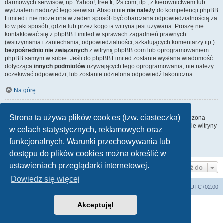
darmowych serwisów, np. Yahoo!, free.fr, f2s.com, itp., z kierownictwem lub
wydziałem nadużyć tego serwisu. Absolutnie
nie należy
do kompetencji phpBB
Limited i nie może ona w żaden sposób być obarczana odpowiedzialnością za
to w jaki sposób, gdzie lub przez kogo ta witryna jest używana. Proszę nie
kontaktować się z phpBB Limited w sprawach zagadnień prawnych
(wstrzymania i zaniechania, odpowiedzialności, szkalujących komentarzy itp.)
bezpośrednio nie związanych
z witryną phpBB.com lub oprogramowaniem
phpBB samym w sobie. Jeśli do phpBB Limited zostanie wysłana wiadomość
dotycząca
innych podmiotów
używających tego oprogramowania, nie należy
oczekiwać odpowiedzi, lub zostanie udzielona odpowiedź lakoniczna.
Na górę
Jak nawiązać kontakt z administratorem witryny?
Strona ta używa plików cookies (tzw. ciasteczka)
Wszyscy użytkownicy witryny mogą używać – jeśli funkcja ta jest włączona
przez administratora witryny – formularza „Kontakt z nami”. Członkowie witryny
w celach statystycznych, reklamowych oraz
mogą także używać odnośnika „Zespół administracyjny”.
funkcjonalnych. Warunki przechowywania lub
Na górę
dostępu do plików cookies można określić w
ustawieniach przeglądarki internetowej.
Przejdź do
Dowiedz się więcej
Lista Przebojów Programu Trzeciego
Strefa czasowa
UTC+02:00
Akceptuję!
Technologię dostarcza
phpBB
® Forum Software © phpBB Limited
Polski pakiet językowy dostarcza
phpBB.pl
Zasady ochrony danych osobowych
|
Regulamin