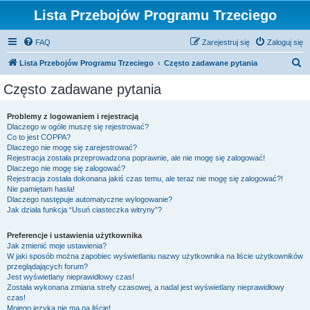
Lista Przebojów Programu Trzeciego
FAQ
Zarejestruj się
Zaloguj się
S
Lista Przebojów Programu Trzeciego
Często zadawane pytania
z
Często zadawane pytania
u
k
Problemy z logowaniem i rejestracją
Dlaczego w ogóle muszę się rejestrować?
a
Co to jest COPPA?
j
Dlaczego nie mogę się zarejestrować?
Rejestracja została przeprowadzona poprawnie, ale nie mogę się zalogować!
Dlaczego nie mogę się zalogować?
Rejestracja została dokonana jakiś czas temu, ale teraz nie mogę się zalogować?!
Nie pamiętam hasła!
Dlaczego następuje automatyczne wylogowanie?
Jak działa funkcja “Usuń ciasteczka witryny”?
Preferencje i ustawienia użytkownika
Jak zmienić moje ustawienia?
W jaki sposób można zapobiec wyświetlaniu nazwy użytkownika na liście użytkowników
przeglądających forum?
Jest wyświetlany nieprawidłowy czas!
Została wykonana zmiana strefy czasowej, a nadal jest wyświetlany nieprawidłowy
czas!
Mojego języka nie ma na liście!