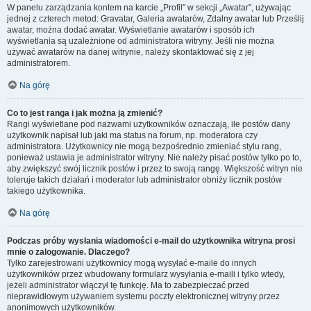
W panelu zarządzania kontem na karcie „Profil” w sekcji „Awatar”, używając
jednej z czterech metod: Gravatar, Galeria awatarów, Zdalny awatar lub Prześlij
awatar, można dodać awatar. Wyświetlanie awatarów i sposób ich
wyświetlania są uzależnione od administratora witryny. Jeśli nie można
używać awatarów na danej witrynie, należy skontaktować się z jej
administratorem.
Na górę
Co to jest ranga i jak można ją zmienić?
Rangi wyświetlane pod nazwami użytkowników oznaczają, ile postów dany
użytkownik napisał lub jaki ma status na forum, np. moderatora czy
administratora. Użytkownicy nie mogą bezpośrednio zmieniać stylu rang,
ponieważ ustawia je administrator witryny. Nie należy pisać postów tylko po to,
aby zwiększyć swój licznik postów i przez to swoją rangę. Większość witryn nie
toleruje takich działań i moderator lub administrator obniży licznik postów
takiego użytkownika.
Na górę
Podczas próby wysłania wiadomości e-mail do użytkownika witryna prosi
mnie o zalogowanie. Dlaczego?
Tylko zarejestrowani użytkownicy mogą wysyłać e-maile do innych
użytkowników przez wbudowany formularz wysyłania e-maili i tylko wtedy,
jeżeli administrator włączył tę funkcję. Ma to zabezpieczać przed
nieprawidłowym używaniem systemu poczty elektronicznej witryny przez
anonimowych użytkowników.