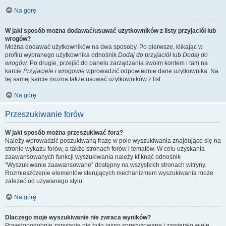
Na górę
W jaki sposób można dodawać/usuwać użytkowników z listy przyjaciół lub
wrogów?
Można dodawać użytkowników na dwa sposoby. Po pierwsze, klikając w
profilu wybranego użytkownika odnośnik
Dodaj do przyjaciół
lub
Dodaj do
wrogów
. Po drugie, przejść do panelu zarządzania swoim kontem i tam na
karcie
Przyjaciele i wrogowie
wprowadzić odpowiednie dane użytkownika. Na
tej samej karcie można także usuwać użytkowników z list.
Na górę
Przeszukiwanie forów
W jaki sposób można przeszukiwać fora?
Należy wprowadzić poszukiwaną frazę w pole wyszukiwania znajdujące się na
stronie wykazu forów, a także stronach forów i tematów. W celu uzyskania
zaawansowanych funkcji wyszukiwania należy kliknąć odnośnik
“Wyszukiwanie zaawansowane” dostępny na wszystkich stronach witryny.
Rozmieszczenie elementów sterujących mechanizmem wyszukiwania może
zależeć od używanego stylu.
Na górę
Dlaczego moje wyszukiwanie nie zwraca wyników?
Prawdopodobnie zapytanie nie było jasno sprecyzowane i zawierało wiele