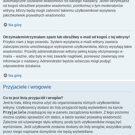
automatyczne usuwanie wiadomości od danego nadawcy. Jeżeli otrzymujesz
od kogoś obraźliwe prywatne wiadomości, poinformuj o tym moderatorów
witryny, którzy będą mogli zabronić takiemu użytkownikowi wysyłania
jakichkolwiek prywatnych wiadomości.
Na górę
Otrzymałem/otrzymałam spam lub obraźliwy e-mail od kogoś z tej witryny!
Przykro nam z tego powodu. System wysyłania e-maili witryny zawiera
zabezpieczenia umożliwiające wytropienie użytkowników, którzy wysyłają takie
wiadomości. Prześlij administratorowi witryny pełną kopię otrzymanego e-
maila – ważne, aby były w niej zawarte nagłówki, ponieważ zawierają one
informacje o nadawcy. Administrator będzie wówczas mógł podjąć
odpowiednie działania.
Na górę
Przyjaciele i wrogowie
Co to jest lista przyjaciół i wrogów?
Jest to lista, którą można użyć do organizowania różnych użytkowników
witryny. Użytkownicy dodani do listy przyjaciół będą wyświetleni na karcie
Przyjaciele
znajdującej się w panelu zarządzania kontem. Z tego poziomu
można szybko sprawdzić ich status, a także wysłać prywatną wiadomość.
Zależnie od używanego stylu witryny, posty tych użytkowników mogą być
wyróżniane. Jeśli użytkownik zostanie dodany do listy wrogów, wszystkie posty
przez niego napisane domyślnie nie będą wyświetlane.