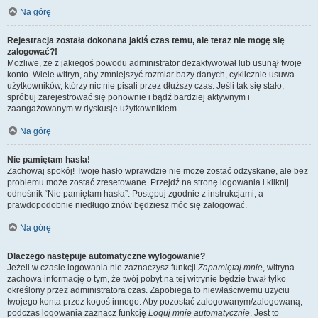
Na górę
Rejestracja została dokonana jakiś czas temu, ale teraz nie mogę się
zalogować?!
Możliwe, że z jakiegoś powodu administrator dezaktywował lub usunął twoje
konto. Wiele witryn, aby zmniejszyć rozmiar bazy danych, cyklicznie usuwa
użytkowników, którzy nic nie pisali przez dłuższy czas. Jeśli tak się stało,
spróbuj zarejestrować się ponownie i bądź bardziej aktywnym i
zaangażowanym w dyskusje użytkownikiem.
Na górę
Nie pamiętam hasła!
Zachowaj spokój! Twoje hasło wprawdzie nie może zostać odzyskane, ale bez
problemu może zostać zresetowane. Przejdź na stronę logowania i kliknij
odnośnik “Nie pamiętam hasła”. Postępuj zgodnie z instrukcjami, a
prawdopodobnie niedługo znów będziesz móc się zalogować.
Na górę
Dlaczego następuje automatyczne wylogowanie?
Jeżeli w czasie logowania nie zaznaczysz funkcji
Zapamiętaj mnie
, witryna
zachowa informację o tym, że twój pobyt na tej witrynie będzie trwał tylko
określony przez administratora czas. Zapobiega to niewłaściwemu użyciu
twojego konta przez kogoś innego. Aby pozostać zalogowanym/zalogowaną,
podczas logowania zaznacz funkcję
Loguj mnie automatycznie
. Jest to