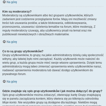
Na górę
Kim są moderatorzy?
Moderatorzy są użytkownikami albo też grupami użytkowników, których
zadaniem jest codzienne przeglądanie forów. Mają oni możliwość zmiany
treści lub usuwania postów, a także blokowania, odblokowywania,
przenoszenia, usuwania i dzielenia tematów na forum, które moderują. Z
reguły moderatorzy czuwają, aby użytkownicy pisali na temat oraz nie
publikowali niewłaściwych i obraźliwych materiałów.
Na górę
Co to są grupy użytkowników?
Grupy użytkowników, to grupy, na jakie administratorzy dzielą całą społeczność
witryny, aby łatwiej było nimi zarządzać. Każdy użytkownik może należeć do
wielu grup, a każda grupa może mieć swoje własne uprawnienia. Dzięki temu
administratorzy mogą łatwo zmieniać uprawnienia wielu użytkowników naraz,
nadawać uprawnienia moderatora lub dawać dostęp użytkownikom do
prywatnego forum.
Na górę
Gdzie znajduje się spis grup użytkowników i jak można dołączyć do grupy?
Spis grup użytkowników można zobaczyć, otwierając kartę
Grupy
znajdującą
się w panelu zarządzania kontem, który otwiera się po kliknięciu odnośnika
Moje konto
. Nie wszystkie grupy są dostępne dla każdego. Niektóre mogą