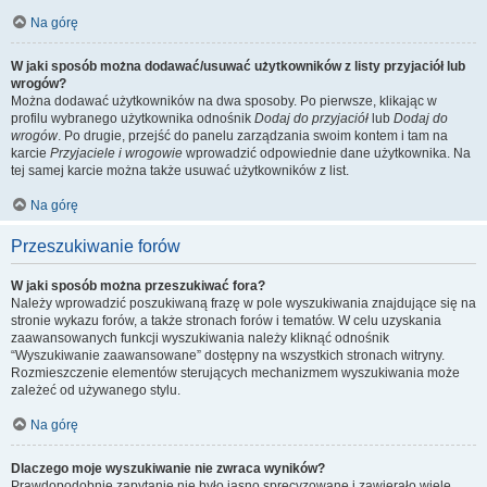
Na górę
W jaki sposób można dodawać/usuwać użytkowników z listy przyjaciół lub
wrogów?
Można dodawać użytkowników na dwa sposoby. Po pierwsze, klikając w
profilu wybranego użytkownika odnośnik
Dodaj do przyjaciół
lub
Dodaj do
wrogów
. Po drugie, przejść do panelu zarządzania swoim kontem i tam na
karcie
Przyjaciele i wrogowie
wprowadzić odpowiednie dane użytkownika. Na
tej samej karcie można także usuwać użytkowników z list.
Na górę
Przeszukiwanie forów
W jaki sposób można przeszukiwać fora?
Należy wprowadzić poszukiwaną frazę w pole wyszukiwania znajdujące się na
stronie wykazu forów, a także stronach forów i tematów. W celu uzyskania
zaawansowanych funkcji wyszukiwania należy kliknąć odnośnik
“Wyszukiwanie zaawansowane” dostępny na wszystkich stronach witryny.
Rozmieszczenie elementów sterujących mechanizmem wyszukiwania może
zależeć od używanego stylu.
Na górę
Dlaczego moje wyszukiwanie nie zwraca wyników?
Prawdopodobnie zapytanie nie było jasno sprecyzowane i zawierało wiele