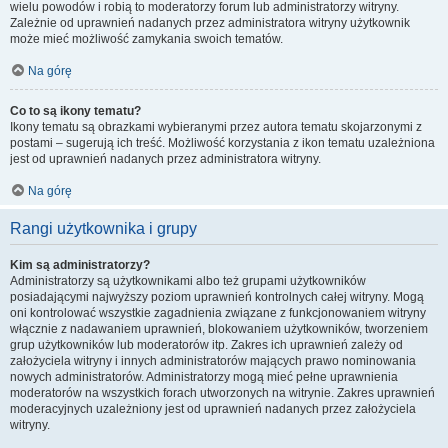
wielu powodów i robią to moderatorzy forum lub administratorzy witryny.
Zależnie od uprawnień nadanych przez administratora witryny użytkownik
może mieć możliwość zamykania swoich tematów.
Na górę
Co to są ikony tematu?
Ikony tematu są obrazkami wybieranymi przez autora tematu skojarzonymi z
postami – sugerują ich treść. Możliwość korzystania z ikon tematu uzależniona
jest od uprawnień nadanych przez administratora witryny.
Na górę
Rangi użytkownika i grupy
Kim są administratorzy?
Administratorzy są użytkownikami albo też grupami użytkowników
posiadającymi najwyższy poziom uprawnień kontrolnych całej witryny. Mogą
oni kontrolować wszystkie zagadnienia związane z funkcjonowaniem witryny
włącznie z nadawaniem uprawnień, blokowaniem użytkowników, tworzeniem
grup użytkowników lub moderatorów itp. Zakres ich uprawnień zależy od
założyciela witryny i innych administratorów mających prawo nominowania
nowych administratorów. Administratorzy mogą mieć pełne uprawnienia
moderatorów na wszystkich forach utworzonych na witrynie. Zakres uprawnień
moderacyjnych uzależniony jest od uprawnień nadanych przez założyciela
witryny.