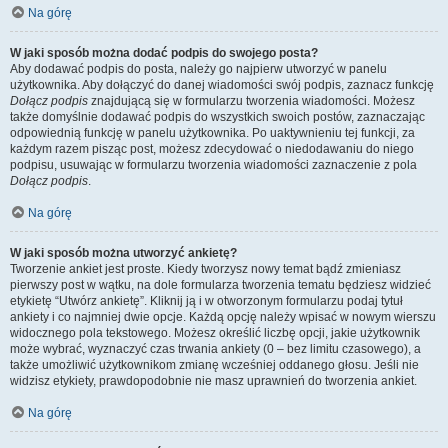
Na górę
W jaki sposób można dodać podpis do swojego posta?
Aby dodawać podpis do posta, należy go najpierw utworzyć w panelu
użytkownika. Aby dołączyć do danej wiadomości swój podpis, zaznacz funkcję
Dołącz podpis
znajdującą się w formularzu tworzenia wiadomości. Możesz
także domyślnie dodawać podpis do wszystkich swoich postów, zaznaczając
odpowiednią funkcję w panelu użytkownika. Po uaktywnieniu tej funkcji, za
każdym razem pisząc post, możesz zdecydować o niedodawaniu do niego
podpisu, usuwając w formularzu tworzenia wiadomości zaznaczenie z pola
Dołącz podpis
.
Na górę
W jaki sposób można utworzyć ankietę?
Tworzenie ankiet jest proste. Kiedy tworzysz nowy temat bądź zmieniasz
pierwszy post w wątku, na dole formularza tworzenia tematu będziesz widzieć
etykietę “Utwórz ankietę”. Kliknij ją i w otworzonym formularzu podaj tytuł
ankiety i co najmniej dwie opcje. Każdą opcję należy wpisać w nowym wierszu
widocznego pola tekstowego. Możesz określić liczbę opcji, jakie użytkownik
może wybrać, wyznaczyć czas trwania ankiety (0 – bez limitu czasowego), a
także umożliwić użytkownikom zmianę wcześniej oddanego głosu. Jeśli nie
widzisz etykiety, prawdopodobnie nie masz uprawnień do tworzenia ankiet.
Na górę