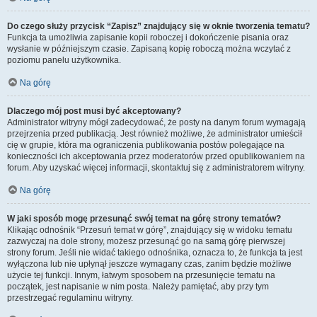
Do czego służy przycisk “Zapisz” znajdujący się w oknie tworzenia tematu?
Funkcja ta umożliwia zapisanie kopii roboczej i dokończenie pisania oraz
wysłanie w późniejszym czasie. Zapisaną kopię roboczą można wczytać z
poziomu panelu użytkownika.
Na górę
Dlaczego mój post musi być akceptowany?
Administrator witryny mógł zadecydować, że posty na danym forum wymagają
przejrzenia przed publikacją. Jest również możliwe, że administrator umieścił
cię w grupie, która ma ograniczenia publikowania postów polegające na
konieczności ich akceptowania przez moderatorów przed opublikowaniem na
forum. Aby uzyskać więcej informacji, skontaktuj się z administratorem witryny.
Na górę
W jaki sposób mogę przesunąć swój temat na górę strony tematów?
Klikając odnośnik “Przesuń temat w górę”, znajdujący się w widoku tematu
zazwyczaj na dole strony, możesz przesunąć go na samą górę pierwszej
strony forum. Jeśli nie widać takiego odnośnika, oznacza to, że funkcja ta jest
wyłączona lub nie upłynął jeszcze wymagany czas, zanim będzie możliwe
użycie tej funkcji. Innym, łatwym sposobem na przesunięcie tematu na
początek, jest napisanie w nim posta. Należy pamiętać, aby przy tym
przestrzegać regulaminu witryny.