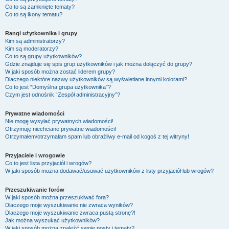
Co to są zamknięte tematy?
Co to są ikony tematu?
Rangi użytkownika i grupy
Kim są administratorzy?
Kim są moderatorzy?
Co to są grupy użytkowników?
Gdzie znajduje się spis grup użytkowników i jak można dołączyć do grupy?
W jaki sposób można zostać liderem grupy?
Dlaczego niektóre nazwy użytkowników są wyświetlane innymi kolorami?
Co to jest “Domyślna grupa użytkownika”?
Czym jest odnośnik “Zespół administracyjny”?
Prywatne wiadomości
Nie mogę wysyłać prywatnych wiadomości!
Otrzymuję niechciane prywatne wiadomości!
Otrzymałem/otrzymałam spam lub obraźliwy e-mail od kogoś z tej witryny!
Przyjaciele i wrogowie
Co to jest lista przyjaciół i wrogów?
W jaki sposób można dodawać/usuwać użytkowników z listy przyjaciół lub wrogów?
Przeszukiwanie forów
W jaki sposób można przeszukiwać fora?
Dlaczego moje wyszukiwanie nie zwraca wyników?
Dlaczego moje wyszukiwanie zwraca pustą stronę?!
Jak można wyszukać użytkowników?
W jaki sposób można znaleźć swoje posty i tematy?