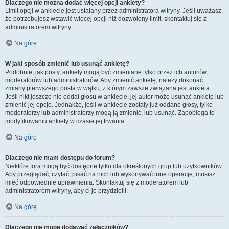
Dlaczego nie można dodać więcej opcji ankiety?
Limit opcji w ankiecie jest ustalany przez administratora witryny. Jeśli uważasz,
że potrzebujesz wstawić więcej opcji niż dozwolony limit, skontaktuj się z
administratorem witryny.
Na górę
W jaki sposób zmienić lub usunąć ankietę?
Podobnie, jak posty, ankiety mogą być zmieniane tylko przez ich autorów,
moderatorów lub administratorów. Aby zmienić ankietę, należy dokonać
zmiany pierwszego posta w wątku, z którym zawsze związana jest ankieta.
Jeśli nikt jeszcze nie oddał głosu w ankiecie, jej autor może usunąć ankietę lub
zmienić jej opcje. Jednakże, jeśli w ankiecie zostały już oddane głosy, tylko
moderatorzy lub administratorzy mogą ją zmienić, lub usunąć. Zapobiega to
modyfikowaniu ankiety w czasie jej trwania.
Na górę
Dlaczego nie mam dostępu do forum?
Niektóre fora mogą być dostępne tylko dla określonych grup lub użytkowników.
Aby przeglądać, czytać, pisać na nich lub wykonywać inne operacje, musisz
mieć odpowiednie uprawnienia. Skontaktuj się z moderatorem lub
administratorem witryny, aby ci je przydzielił.
Na górę
Dlaczego nie mogę dodawać załączników?