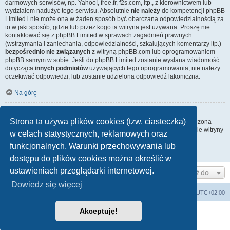
darmowych serwisów, np. Yahoo!, free.fr, f2s.com, itp., z kierownictwem lub
wydziałem nadużyć tego serwisu. Absolutnie
nie należy
do kompetencji phpBB
Limited i nie może ona w żaden sposób być obarczana odpowiedzialnością za
to w jaki sposób, gdzie lub przez kogo ta witryna jest używana. Proszę nie
kontaktować się z phpBB Limited w sprawach zagadnień prawnych
(wstrzymania i zaniechania, odpowiedzialności, szkalujących komentarzy itp.)
bezpośrednio nie związanych
z witryną phpBB.com lub oprogramowaniem
phpBB samym w sobie. Jeśli do phpBB Limited zostanie wysłana wiadomość
dotycząca
innych podmiotów
używających tego oprogramowania, nie należy
oczekiwać odpowiedzi, lub zostanie udzielona odpowiedź lakoniczna.
Na górę
Jak nawiązać kontakt z administratorem witryny?
Strona ta używa plików cookies (tzw. ciasteczka)
Wszyscy użytkownicy witryny mogą używać – jeśli funkcja ta jest włączona
przez administratora witryny – formularza „Kontakt z nami”. Członkowie witryny
w celach statystycznych, reklamowych oraz
mogą także używać odnośnika „Zespół administracyjny”.
funkcjonalnych. Warunki przechowywania lub
Na górę
dostępu do plików cookies można określić w
ustawieniach przeglądarki internetowej.
Przejdź do
Dowiedz się więcej
Lista Przebojów Programu Trzeciego
Strefa czasowa
UTC+02:00
Akceptuję!
Technologię dostarcza
phpBB
® Forum Software © phpBB Limited
Polski pakiet językowy dostarcza
phpBB.pl
Zasady ochrony danych osobowych
|
Regulamin