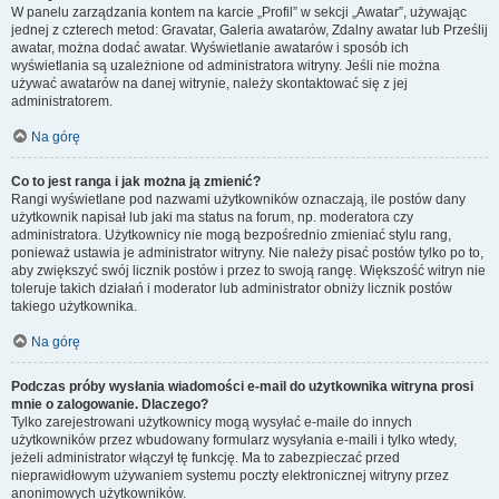
W panelu zarządzania kontem na karcie „Profil” w sekcji „Awatar”, używając
jednej z czterech metod: Gravatar, Galeria awatarów, Zdalny awatar lub Prześlij
awatar, można dodać awatar. Wyświetlanie awatarów i sposób ich
wyświetlania są uzależnione od administratora witryny. Jeśli nie można
używać awatarów na danej witrynie, należy skontaktować się z jej
administratorem.
Na górę
Co to jest ranga i jak można ją zmienić?
Rangi wyświetlane pod nazwami użytkowników oznaczają, ile postów dany
użytkownik napisał lub jaki ma status na forum, np. moderatora czy
administratora. Użytkownicy nie mogą bezpośrednio zmieniać stylu rang,
ponieważ ustawia je administrator witryny. Nie należy pisać postów tylko po to,
aby zwiększyć swój licznik postów i przez to swoją rangę. Większość witryn nie
toleruje takich działań i moderator lub administrator obniży licznik postów
takiego użytkownika.
Na górę
Podczas próby wysłania wiadomości e-mail do użytkownika witryna prosi
mnie o zalogowanie. Dlaczego?
Tylko zarejestrowani użytkownicy mogą wysyłać e-maile do innych
użytkowników przez wbudowany formularz wysyłania e-maili i tylko wtedy,
jeżeli administrator włączył tę funkcję. Ma to zabezpieczać przed
nieprawidłowym używaniem systemu poczty elektronicznej witryny przez
anonimowych użytkowników.