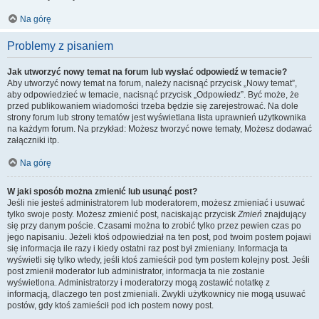
Na górę
Problemy z pisaniem
Jak utworzyć nowy temat na forum lub wysłać odpowiedź w temacie?
Aby utworzyć nowy temat na forum, należy nacisnąć przycisk „Nowy temat”,
aby odpowiedzieć w temacie, nacisnąć przycisk „Odpowiedz”. Być może, że
przed publikowaniem wiadomości trzeba będzie się zarejestrować. Na dole
strony forum lub strony tematów jest wyświetlana lista uprawnień użytkownika
na każdym forum. Na przykład: Możesz tworzyć nowe tematy, Możesz dodawać
załączniki itp.
Na górę
W jaki sposób można zmienić lub usunąć post?
Jeśli nie jesteś administratorem lub moderatorem, możesz zmieniać i usuwać
tylko swoje posty. Możesz zmienić post, naciskając przycisk
Zmień
znajdujący
się przy danym poście. Czasami można to zrobić tylko przez pewien czas po
jego napisaniu. Jeżeli ktoś odpowiedział na ten post, pod twoim postem pojawi
się informacja ile razy i kiedy ostatni raz post był zmieniany. Informacja ta
wyświetli się tylko wtedy, jeśli ktoś zamieścił pod tym postem kolejny post. Jeśli
post zmienił moderator lub administrator, informacja ta nie zostanie
wyświetlona. Administratorzy i moderatorzy mogą zostawić notatkę z
informacją, dlaczego ten post zmieniali. Zwykli użytkownicy nie mogą usuwać
postów, gdy ktoś zamieścił pod ich postem nowy post.