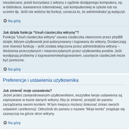
niezalecane, jeżeli korzystasz z witryny z ogólnie dostępnego komputera, np.
w bibliotece, kawiarence internetowej, sali komputerowej w szkole lub na
uczelni itp. Jeśli nie widzisz tej funkcji, oznacza to, że administrator ją wyłączył.
Na górę
Jak działa funkcja “Usuń ciasteczka witryny”?
Funkcja “Usuń ciasteczka witryny” usuwa ciasteczka utworzone przez phpBB
dzięki, którym użytkownik jest autoryzowany i logowany do witryny. Dostarczają
one również funkcję – jeśli została włączona przez administratora witryny –
śledzenia przeczytanych i nieprzeczytanych przez użytkownika postów. Jeśli
występują problemy z logowaniem/wylogowaniem, usunięcie ciasteczek może
być pomocne.
Na górę
Preferencje i ustawienia użytkownika
Jak zmienić moje ustawienia?
Jeżeli jesteś zarejestrowanym użytkownikiem, wszystkie twoje ustawienia są
zapisywane w bazie danych witryny. Aby je zmienić, przejdź do panelu
zarządzania swoim kontem. W tym miejscu możesz dokonać zmian swoich
ustawień i preferencji. Odnośnik do panelu o nazwie “Moje konto” znajduje się
zazwyczaj na górze stron witryny.
Na górę