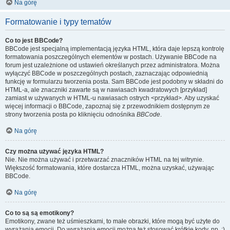
Na górę
Formatowanie i typy tematów
Co to jest BBCode?
BBCode jest specjalną implementacją języka HTML, która daje lepszą kontrolę
formatowania poszczególnych elementów w postach. Używanie BBCode na
forum jest uzależnione od ustawień określanych przez administratora. Można
wyłączyć BBCode w poszczególnych postach, zaznaczając odpowiednią
funkcję w formularzu tworzenia posta. Sam BBCode jest podobny w składni do
HTML-a, ale znaczniki zawarte są w nawiasach kwadratowych [przykład]
zamiast w używanych w HTML-u nawiasach ostrych <przykład>. Aby uzyskać
więcej informacji o BBCode, zapoznaj się z przewodnikiem dostępnym ze
strony tworzenia posta po kliknięciu odnośnika
BBCode
.
Na górę
Czy można używać języka HTML?
Nie. Nie można używać i przetwarzać znaczników HTML na tej witrynie.
Większość formatowania, które dostarcza HTML, można uzyskać, używając
BBCode.
Na górę
Co to są są emotikony?
Emotikony, zwane też uśmieszkami, to małe obrazki, które mogą być użyte do
wyrażania emocji. Do wyrażania emocji można też stosować krótkie kody, np. :)