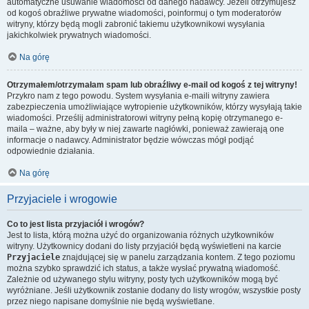
automatyczne usuwanie wiadomości od danego nadawcy. Jeżeli otrzymujesz
od kogoś obraźliwe prywatne wiadomości, poinformuj o tym moderatorów
witryny, którzy będą mogli zabronić takiemu użytkownikowi wysyłania
jakichkolwiek prywatnych wiadomości.
Na górę
Otrzymałem/otrzymałam spam lub obraźliwy e-mail od kogoś z tej witryny!
Przykro nam z tego powodu. System wysyłania e-maili witryny zawiera
zabezpieczenia umożliwiające wytropienie użytkowników, którzy wysyłają takie
wiadomości. Prześlij administratorowi witryny pełną kopię otrzymanego e-
maila – ważne, aby były w niej zawarte nagłówki, ponieważ zawierają one
informacje o nadawcy. Administrator będzie wówczas mógł podjąć
odpowiednie działania.
Na górę
Przyjaciele i wrogowie
Co to jest lista przyjaciół i wrogów?
Jest to lista, którą można użyć do organizowania różnych użytkowników
witryny. Użytkownicy dodani do listy przyjaciół będą wyświetleni na karcie
Przyjaciele
znajdującej się w panelu zarządzania kontem. Z tego poziomu
można szybko sprawdzić ich status, a także wysłać prywatną wiadomość.
Zależnie od używanego stylu witryny, posty tych użytkowników mogą być
wyróżniane. Jeśli użytkownik zostanie dodany do listy wrogów, wszystkie posty
przez niego napisane domyślnie nie będą wyświetlane.