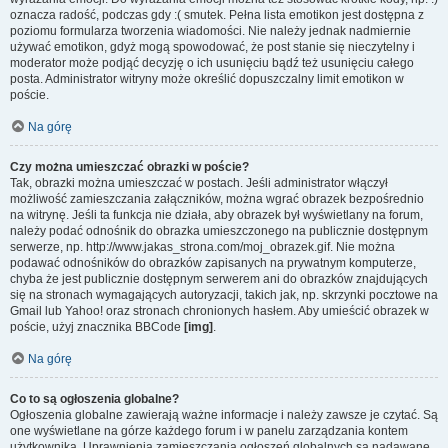
oznacza radość, podczas gdy :( smutek. Pełna lista emotikon jest dostępna z
poziomu formularza tworzenia wiadomości. Nie należy jednak nadmiernie
używać emotikon, gdyż mogą spowodować, że post stanie się nieczytelny i
moderator może podjąć decyzję o ich usunięciu bądź też usunięciu całego
posta. Administrator witryny może określić dopuszczalny limit emotikon w
poście.
Na górę
Czy można umieszczać obrazki w poście?
Tak, obrazki można umieszczać w postach. Jeśli administrator włączył
możliwość zamieszczania załączników, można wgrać obrazek bezpośrednio
na witrynę. Jeśli ta funkcja nie działa, aby obrazek był wyświetlany na forum,
należy podać odnośnik do obrazka umieszczonego na publicznie dostępnym
serwerze, np. http://www.jakas_strona.com/moj_obrazek.gif. Nie można
podawać odnośników do obrazków zapisanych na prywatnym komputerze,
chyba że jest publicznie dostępnym serwerem ani do obrazków znajdujących
się na stronach wymagających autoryzacji, takich jak, np. skrzynki pocztowe na
Gmail lub Yahoo! oraz stronach chronionych hasłem. Aby umieścić obrazek w
poście, użyj znacznika BBCode
[img]
.
Na górę
Co to są ogłoszenia globalne?
Ogłoszenia globalne zawierają ważne informacje i należy zawsze je czytać. Są
one wyświetlane na górze każdego forum i w panelu zarządzania kontem
użytkownika. Uprawnienia zamieszczania ogłoszeń globalnych są nadawane