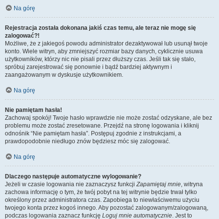
Na górę
Rejestracja została dokonana jakiś czas temu, ale teraz nie mogę się
zalogować?!
Możliwe, że z jakiegoś powodu administrator dezaktywował lub usunął twoje
konto. Wiele witryn, aby zmniejszyć rozmiar bazy danych, cyklicznie usuwa
użytkowników, którzy nic nie pisali przez dłuższy czas. Jeśli tak się stało,
spróbuj zarejestrować się ponownie i bądź bardziej aktywnym i
zaangażowanym w dyskusje użytkownikiem.
Na górę
Nie pamiętam hasła!
Zachowaj spokój! Twoje hasło wprawdzie nie może zostać odzyskane, ale bez
problemu może zostać zresetowane. Przejdź na stronę logowania i kliknij
odnośnik “Nie pamiętam hasła”. Postępuj zgodnie z instrukcjami, a
prawdopodobnie niedługo znów będziesz móc się zalogować.
Na górę
Dlaczego następuje automatyczne wylogowanie?
Jeżeli w czasie logowania nie zaznaczysz funkcji
Zapamiętaj mnie
, witryna
zachowa informację o tym, że twój pobyt na tej witrynie będzie trwał tylko
określony przez administratora czas. Zapobiega to niewłaściwemu użyciu
twojego konta przez kogoś innego. Aby pozostać zalogowanym/zalogowaną,
podczas logowania zaznacz funkcję
Loguj mnie automatycznie
. Jest to