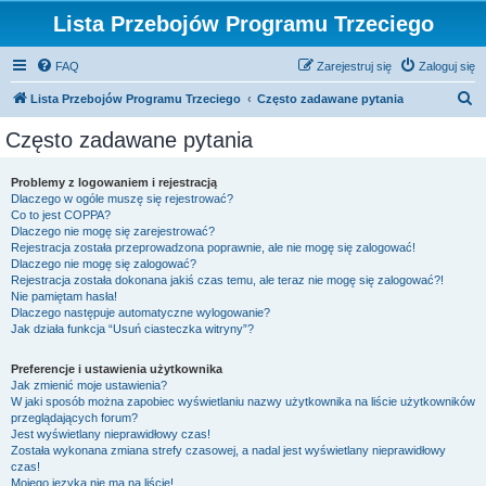
Lista Przebojów Programu Trzeciego
FAQ
Zarejestruj się
Zaloguj się
S
Lista Przebojów Programu Trzeciego
Często zadawane pytania
z
Często zadawane pytania
u
k
Problemy z logowaniem i rejestracją
Dlaczego w ogóle muszę się rejestrować?
a
Co to jest COPPA?
j
Dlaczego nie mogę się zarejestrować?
Rejestracja została przeprowadzona poprawnie, ale nie mogę się zalogować!
Dlaczego nie mogę się zalogować?
Rejestracja została dokonana jakiś czas temu, ale teraz nie mogę się zalogować?!
Nie pamiętam hasła!
Dlaczego następuje automatyczne wylogowanie?
Jak działa funkcja “Usuń ciasteczka witryny”?
Preferencje i ustawienia użytkownika
Jak zmienić moje ustawienia?
W jaki sposób można zapobiec wyświetlaniu nazwy użytkownika na liście użytkowników
przeglądających forum?
Jest wyświetlany nieprawidłowy czas!
Została wykonana zmiana strefy czasowej, a nadal jest wyświetlany nieprawidłowy
czas!
Mojego języka nie ma na liście!