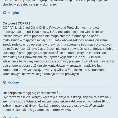
możliwość przypisania do grup użytkowników itp. Rejestracja zajmuje tylko
chwilę, więc zaleca się jej wykonanie.
Na górę
Co to jest COPPA?
COPPA, to skrót od Child Online Privacy and Protection Act – prawa
obowiązującego od 1998 roku w USA, nakładającego na właścicieli stron
internetowych, które potencjalnie mogą zbierać informacje od osób
małoletnich – mających mniej niż 13 lat – obowiązek posiadania pisemnej
zgody rodziców lub opiekunów prawnych na zbieranie informacji prywatnych
od osób poniżej 13 roku życia. Jeżeli nie masz pewności czy to dotyczy ciebie
jako kogoś próbującego zarejestrować się na danej witrynie internetowej –
skontaktuj się z prawnikiem, by uzyskać wyjaśnienie. phpBB Limited i
właściciele tej witryny nie dostarczają pomocy prawnej z wyjątkiem przypadku
opisanego w pytaniu „Z kim się kontaktować w sprawach nadużyć lub
zagadnień prawnych związanych z tą witryną?”, a także nie są punktem
kontaktowym dla wszelkiego rodzaju porad prawnych.
Na górę
Dlaczego nie mogę się zarejestrować?
Być może właściciel witryny wyłączył funkcję rejestracji, aby nie rejestrowały
się nowe osoby. Właściciel witryny mógł także zablokować twój adres IP lub
zabronił nazwy użytkownika, którą próbujesz zarejestrować. W sprawie
pomocy skontaktuj się z administratorem witryny.