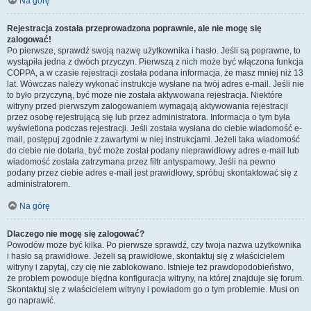
Na górę
Rejestracja została przeprowadzona poprawnie, ale nie mogę się
zalogować!
Po pierwsze, sprawdź swoją nazwę użytkownika i hasło. Jeśli są poprawne, to
wystąpiła jedna z dwóch przyczyn. Pierwszą z nich może być włączona funkcja
COPPA, a w czasie rejestracji została podana informacja, że masz mniej niż 13
lat. Wówczas należy wykonać instrukcje wysłane na twój adres e-mail. Jeśli nie
to było przyczyną, być może nie została aktywowana rejestracja. Niektóre
witryny przed pierwszym zalogowaniem wymagają aktywowania rejestracji
przez osobę rejestrującą się lub przez administratora. Informacja o tym była
wyświetlona podczas rejestracji. Jeśli została wysłana do ciebie wiadomość e-
mail, postępuj zgodnie z zawartymi w niej instrukcjami. Jeżeli taka wiadomość
do ciebie nie dotarła, być może został podany nieprawidłowy adres e-mail lub
wiadomość została zatrzymana przez filtr antyspamowy. Jeśli na pewno
podany przez ciebie adres e-mail jest prawidłowy, spróbuj skontaktować się z
administratorem.
Na górę
Dlaczego nie mogę się zalogować?
Powodów może być kilka. Po pierwsze sprawdź, czy twoja nazwa użytkownika
i hasło są prawidłowe. Jeżeli są prawidłowe, skontaktuj się z właścicielem
witryny i zapytaj, czy cię nie zablokowano. Istnieje też prawdopodobieństwo,
że problem powoduje błędna konfiguracja witryny, na której znajduje się forum.
Skontaktuj się z właścicielem witryny i powiadom go o tym problemie. Musi on
go naprawić.