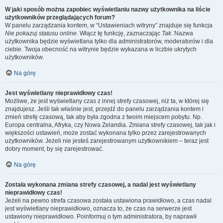
W jaki sposób można zapobiec wyświetlaniu nazwy użytkownika na liście
użytkowników przeglądających forum?
W panelu zarządzania kontem, w “Ustawieniach witryny” znajduje się funkcja
Nie pokazuj statusu online
. Włącz tę funkcję, zaznaczając
Tak
. Nazwa
użytkownika będzie wyświetlana tylko dla administratorów, moderatorów i dla
ciebie. Twoja obecność na witrynie będzie wykazana w liczbie ukrytych
użytkowników.
Na górę
Jest wyświetlany nieprawidłowy czas!
Możliwe, że jest wyświetlany czas z innej strefy czasowej, niż ta, w której się
znajdujesz. Jeśli tak właśnie jest, przejdź do panelu zarządzania kontem i
zmień strefę czasową, tak aby była zgodna z twoim miejscem pobytu. Np.
Europa centralna, Afryka, czy Nowa Zelandia. Zmiana strefy czasowej, tak jak i
większości ustawień, może zostać wykonana tylko przez zarejestrowanych
użytkowników. Jeżeli nie jesteś zarejestrowanym użytkownikiem – teraz jest
dobry moment, by się zarejestrować.
Na górę
Została wykonana zmiana strefy czasowej, a nadal jest wyświetlany
nieprawidłowy czas!
Jeżeli na pewno strefa czasowa została ustawiona prawidłowo, a czas nadal
jest wyświetlany nieprawidłowo, oznacza to, że czas na serwerze jest
ustawiony nieprawidłowo. Poinformuj o tym administratora, by naprawił