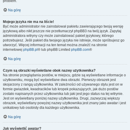
problem.
Na górę
Mojego języka nie ma na liście!
Być może administrator nie zainstalował pakietu zawierającego twoją wersję
językową albo nikt jeszcze nie przetłumaczył phpBB3 na twój język. Zapytaj
administratora witryny czy może zainstalować pakiet językowy, którego
potrzebujesz. Jeśli pakiet dla twojego języka nie istnieje, może spróbujesz go
utworzyć. Więcej informacji na ten temat można znaleźć na stronie
internetowej
phpBB.pl
® lub phpBB Limited
phpBB.com
®
Na górę
Czym są obrazki wyświetlane obok nazwy użytkownika?
Na stronie przeglądania postów, w miejscu, gdzie są wyświetlane informacje o
użytkowniku, mogą być wyświetlane dwa obrazki. Pierwszy obrazek jest
skojarzony z rangą użytkownika. W zależności od używanego stylu jest on w
formie gwiazdek, kwadracików lub kropek pokazujących, jak dużo postów
zostało napisanych przez użytkownika lub jaki jest jego status na tej witrynie.
Jest on wyświetlany poniżej nazwy użytkownika. Drugi, zazwyczaj większy
obrazek, wyświetlany powyżej nazwy użytkownika jest znany jako awatar i jest
unikatowy lub osobisty dla każdego użytkownika.
Na górę
Jak wyświetlić awatar?