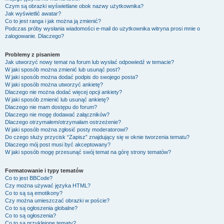
Czym są obrazki wyświetlane obok nazwy użytkownika?
Jak wyświetlić awatar?
Co to jest ranga i jak można ją zmienić?
Podczas próby wysłania wiadomości e-mail do użytkownika witryna prosi mnie o
zalogowanie. Dlaczego?
Problemy z pisaniem
Jak utworzyć nowy temat na forum lub wysłać odpowiedź w temacie?
W jaki sposób można zmienić lub usunąć post?
W jaki sposób można dodać podpis do swojego posta?
W jaki sposób można utworzyć ankietę?
Dlaczego nie można dodać więcej opcji ankiety?
W jaki sposób zmienić lub usunąć ankietę?
Dlaczego nie mam dostępu do forum?
Dlaczego nie mogę dodawać załączników?
Dlaczego otrzymałem/otrzymałam ostrzeżenie?
W jaki sposób można zgłosić posty moderatorowi?
Do czego służy przycisk “Zapisz” znajdujący się w oknie tworzenia tematu?
Dlaczego mój post musi być akceptowany?
W jaki sposób mogę przesunąć swój temat na górę strony tematów?
Formatowanie i typy tematów
Co to jest BBCode?
Czy można używać języka HTML?
Co to są są emotikony?
Czy można umieszczać obrazki w poście?
Co to są ogłoszenia globalne?
Co to są ogłoszenia?
Co to są przyklejone tematy?