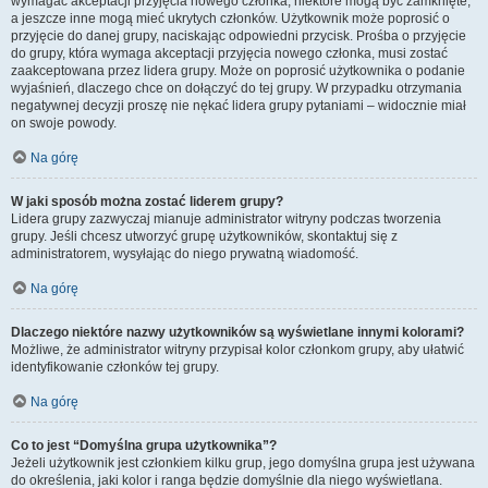
wymagać akceptacji przyjęcia nowego członka, niektóre mogą być zamknięte,
a jeszcze inne mogą mieć ukrytych członków. Użytkownik może poprosić o
przyjęcie do danej grupy, naciskając odpowiedni przycisk. Prośba o przyjęcie
do grupy, która wymaga akceptacji przyjęcia nowego członka, musi zostać
zaakceptowana przez lidera grupy. Może on poprosić użytkownika o podanie
wyjaśnień, dlaczego chce on dołączyć do tej grupy. W przypadku otrzymania
negatywnej decyzji proszę nie nękać lidera grupy pytaniami – widocznie miał
on swoje powody.
Na górę
W jaki sposób można zostać liderem grupy?
Lidera grupy zazwyczaj mianuje administrator witryny podczas tworzenia
grupy. Jeśli chcesz utworzyć grupę użytkowników, skontaktuj się z
administratorem, wysyłając do niego prywatną wiadomość.
Na górę
Dlaczego niektóre nazwy użytkowników są wyświetlane innymi kolorami?
Możliwe, że administrator witryny przypisał kolor członkom grupy, aby ułatwić
identyfikowanie członków tej grupy.
Na górę
Co to jest “Domyślna grupa użytkownika”?
Jeżeli użytkownik jest członkiem kilku grup, jego domyślna grupa jest używana
do określenia, jaki kolor i ranga będzie domyślnie dla niego wyświetlana.