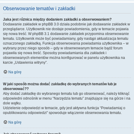
Obserwowanie tematów i zakładki
Jaka jest różnica między dodaniem zakładki a obserwowaniem?
Dodawanie zakładek w phpBB 3.0 działa podobnie jak dodawanie zakładek w
przeglądarce. Użytkownik nie dostaje powiadomienia, gdy w temacie pojawia
się nowa treść. W phpBB 3.1 dodawanie zakładek przypomina obserwowanie
tematu. Użytkownik może być powiadamiany, gdy nastąpi aktualizacja tematu
oznaczonego zakładką. Funkcja obserwowania powiadamia użytkownika – w
wybrany przez niego sposób – gdy w obserwowanym temacie bądź forum
pojawiła się nowa treść. Sposoby powiadamiania dla zakładek i
obserwowanych elementów można konfigurować w panelu użytkownika na
karcie „Ustawienia witryny”.
Na górę
W jaki sposób można dodać zakładkę do wybranych tematów lub je
obserwować??
Aby dodać zakładkę do wybranego tematu lub go obserwować, należy kliknąć
odpowiedni odnośnik w menu “Narzędzia tematu” znajdujące się na górze i na
dole wątku.
Udzielenie odpowiedzi w temacie, gdy jest aktywna funkcja “Powiadamiaj o
opublikowaniu odpowiedzi” spowoduje włączenie obserwowania tematu.
Na górę