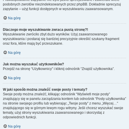
podobnych zwrotów niezindeksowanych przez phpBB. Dokładnie sprecyzuj
zapytanie – użyj funkcji dostępnych w wyszukiwaniu zaawansowanym.
Na górę
Dlaczego moje wyszukiwanie zwraca pustą stronę?!
Wyszukiwanie zwróciło zbyt dużo wyników. Użyj zaawansowanego
wyszukiwania i postaraj się bardziej precyzyjnie określić szukany fragment
oraz fora, które mają być przeszukane.
Na górę
Jak można wyszukać użytkowników?
Przejdź na stronę “Użytkownicy” i kliknij odnośnik “Znajdź użytkownika”.
Na górę
W jaki sposób można znaleźć swoje posty i tematy?
Swoje posty można znaleźć, klikając odnośnik “Wyświetl moje posty”
znajdujący się w panelu zarządzania kontem lub odnośnik “Posty użytkownika”
na stronie swojego profilu lub wybierając „Twoje posty” z menu „Więcej…”
znajdującego się w górnym lewym rogu witryny. Jeśli chcesz wyszukać swoje
tematy, użyj strony wyszukiwania zaawansowanego i skorzystaj z
odpowiednich funkcji.
Na górę