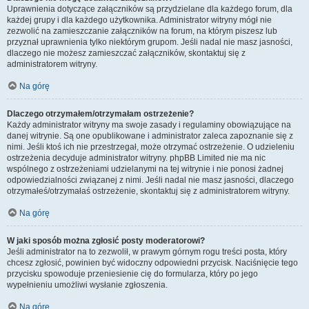
Uprawnienia dotyczące załączników są przydzielane dla każdego forum, dla
każdej grupy i dla każdego użytkownika. Administrator witryny mógł nie
zezwolić na zamieszczanie załączników na forum, na którym piszesz lub
przyznał uprawnienia tylko niektórym grupom. Jeśli nadal nie masz jasności,
dlaczego nie możesz zamieszczać załączników, skontaktuj się z
administratorem witryny.
Na górę
Dlaczego otrzymałem/otrzymałam ostrzeżenie?
Każdy administrator witryny ma swoje zasady i regulaminy obowiązujące na
danej witrynie. Są one opublikowane i administrator zaleca zapoznanie się z
nimi. Jeśli ktoś ich nie przestrzegał, może otrzymać ostrzeżenie. O udzieleniu
ostrzeżenia decyduje administrator witryny. phpBB Limited nie ma nic
wspólnego z ostrzeżeniami udzielanymi na tej witrynie i nie ponosi żadnej
odpowiedzialności związanej z nimi. Jeśli nadal nie masz jasności, dlaczego
otrzymałeś/otrzymałaś ostrzeżenie, skontaktuj się z administratorem witryny.
Na górę
W jaki sposób można zgłosić posty moderatorowi?
Jeśli administrator na to zezwolił, w prawym górnym rogu treści posta, który
chcesz zgłosić, powinien być widoczny odpowiedni przycisk. Naciśnięcie tego
przycisku spowoduje przeniesienie cię do formularza, który po jego
wypełnieniu umożliwi wysłanie zgłoszenia.
Na górę