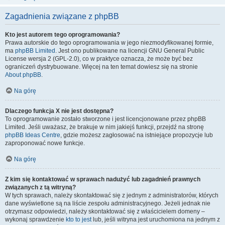
Zagadnienia związane z phpBB
Kto jest autorem tego oprogramowania?
Prawa autorskie do tego oprogramowania w jego niezmodyfikowanej formie,
ma
phpBB Limited
. Jest ono publikowane na licencji GNU General Public
License wersja 2 (GPL-2.0), co w praktyce oznacza, że może być bez
ograniczeń dystrybuowane. Więcej na ten temat dowiesz się na stronie
About phpBB
.
Na górę
Dlaczego funkcja X nie jest dostępna?
To oprogramowanie zostało stworzone i jest licencjonowane przez phpBB
Limited. Jeśli uważasz, że brakuje w nim jakiejś funkcji, przejdź na stronę
phpBB Ideas Centre
, gdzie możesz zagłosować na istniejące propozycje lub
zaproponować nowe funkcje.
Na górę
Z kim się kontaktować w sprawach nadużyć lub zagadnień prawnych
związanych z tą witryną?
W tych sprawach, należy skontaktować się z jednym z administratorów, których
dane wyświetlone są na liście zespołu administracyjnego. Jeżeli jednak nie
otrzymasz odpowiedzi, należy skontaktować się z właścicielem domeny –
wykonaj sprawdzenie
kto to jest
lub, jeśli witryna jest uruchomiona na jednym z