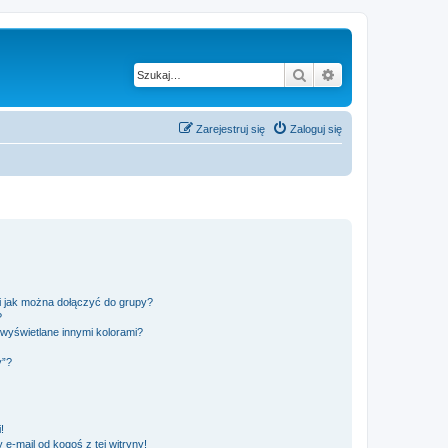
Szukaj
Wyszukiwanie z
Zarejestruj się
Zaloguj się
 i jak można dołączyć do grupy?
?
wyświetlane innymi kolorami?
y”?
!
e-mail od kogoś z tej witryny!