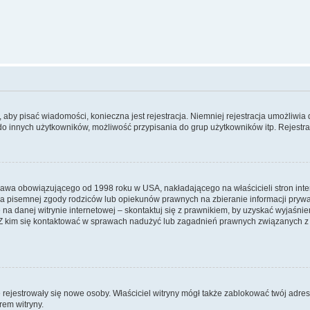
y, aby pisać wiadomości, konieczna jest rejestracja. Niemniej rejestracja umożliwia
do innych użytkowników, możliwość przypisania do grup użytkowników itp. Rejestracj
prawa obowiązującego od 1998 roku w USA, nakładającego na właścicieli stron int
ia pisemnej zgody rodziców lub opiekunów prawnych na zbieranie informacji prywa
na danej witrynie internetowej – skontaktuj się z prawnikiem, by uzyskać wyjaśnieni
 kim się kontaktować w sprawach nadużyć lub zagadnień prawnych związanych z t
ie rejestrowały się nowe osoby. Właściciel witryny mógł także zablokować twój adre
rem witryny.