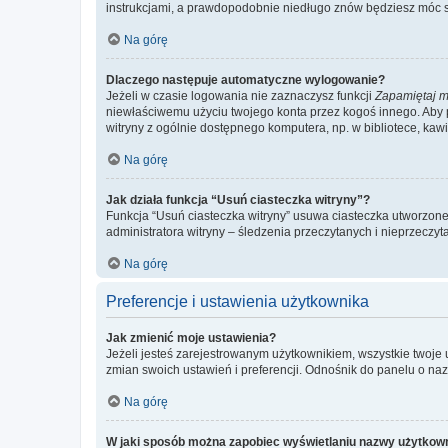
instrukcjami, a prawdopodobnie niedługo znów będziesz móc 
Na górę
Dlaczego następuje automatyczne wylogowanie?
Jeżeli w czasie logowania nie zaznaczysz funkcji
Zapamiętaj m
niewłaściwemu użyciu twojego konta przez kogoś innego. Ab
witryny z ogólnie dostępnego komputera, np. w bibliotece, kawiar
Na górę
Jak działa funkcja “Usuń ciasteczka witryny”?
Funkcja “Usuń ciasteczka witryny” usuwa ciasteczka utworzone 
administratora witryny – śledzenia przeczytanych i nieprzec
Na górę
Preferencje i ustawienia użytkownika
Jak zmienić moje ustawienia?
Jeżeli jesteś zarejestrowanym użytkownikiem, wszystkie twoje
zmian swoich ustawień i preferencji. Odnośnik do panelu o nazw
Na górę
W jaki sposób można zapobiec wyświetlaniu nazwy użytkown