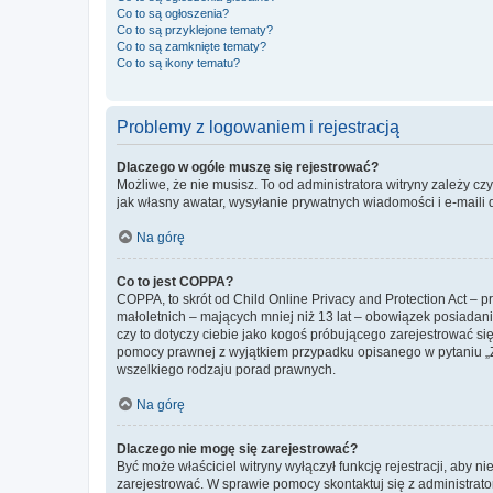
Co to są ogłoszenia?
Co to są przyklejone tematy?
Co to są zamknięte tematy?
Co to są ikony tematu?
Problemy z logowaniem i rejestracją
Dlaczego w ogóle muszę się rejestrować?
Możliwe, że nie musisz. To od administratora witryny zależy cz
jak własny awatar, wysyłanie prywatnych wiadomości i e-maili 
Na górę
Co to jest COPPA?
COPPA, to skrót od Child Online Privacy and Protection Act – 
małoletnich – mających mniej niż 13 lat – obowiązek posiadan
czy to dotyczy ciebie jako kogoś próbującego zarejestrować się 
pomocy prawnej z wyjątkiem przypadku opisanego w pytaniu „Z
wszelkiego rodzaju porad prawnych.
Na górę
Dlaczego nie mogę się zarejestrować?
Być może właściciel witryny wyłączył funkcję rejestracji, aby n
zarejestrować. W sprawie pomocy skontaktuj się z administrato