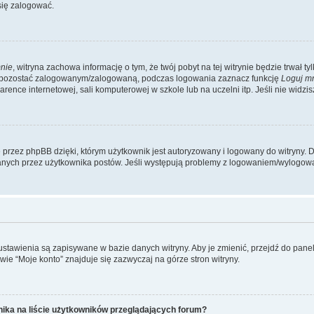
się zalogować.
nie
, witryna zachowa informację o tym, że twój pobyt na tej witrynie będzie trwał t
y pozostać zalogowanym/zalogowaną, podczas logowania zaznacz funkcję
Loguj m
ence internetowej, sali komputerowej w szkole lub na uczelni itp. Jeśli nie widzisz t
przez phpBB dzięki, którym użytkownik jest autoryzowany i logowany do witryny. D
zytanych przez użytkownika postów. Jeśli występują problemy z logowaniem/wylogo
 ustawienia są zapisywane w bazie danych witryny. Aby je zmienić, przejdź do p
ie “Moje konto” znajduje się zazwyczaj na górze stron witryny.
ika na liście użytkowników przeglądających forum?