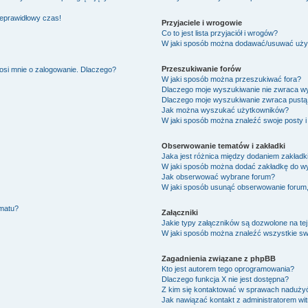
ieprawidłowy czas!
Przyjaciele i wrogowie
Co to jest lista przyjaciół i wrogów?
W jaki sposób można dodawać/usuwać użytk
Przeszukiwanie forów
osi mnie o zalogowanie. Dlaczego?
W jaki sposób można przeszukiwać fora?
Dlaczego moje wyszukiwanie nie zwraca w
Dlaczego moje wyszukiwanie zwraca pustą 
Jak można wyszukać użytkowników?
W jaki sposób można znaleźć swoje posty i
Obserwowanie tematów i zakładki
Jaka jest różnica między dodaniem zakład
W jaki sposób można dodać zakładkę do w
Jak obserwować wybrane forum?
W jaki sposób usunąć obserwowanie forum
ematu?
Załączniki
Jakie typy załączników są dozwolone na tej
W jaki sposób można znaleźć wszystkie swo
Zagadnienia związane z phpBB
Kto jest autorem tego oprogramowania?
Dlaczego funkcja X nie jest dostępna?
Z kim się kontaktować w sprawach nadużyć
Jak nawiązać kontakt z administratorem wi