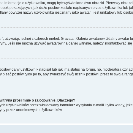
ane informacje o użytkowniku, mogą być wyświetlane dwa obrazki. Pierwszy obrazek
pek pokazujących, jak dużo postów zostało napisanych przez użytkownika lub jaki j
lany powyżej nazwy użytkownika jest znany jako awatar i jest unikatowy lub osobi
ar”, używając jednej z czterech metod: Gravatar, Galeria awatarów, Zdalny awatar 
ryny. Jeśli nie można używać awatarów na danej witrynie, należy skontaktować się 
stów dany użytkownik napisał lub jaki ma status na forum, np. moderatora czy a
y pisać postów tylko po to, aby zwiększyć swój licznik postów i przez to swoją rangę
witryna prosi mnie o zalogowanie. Dlaczego?
ch użytkowników przez wbudowany formularz wysyłania e-maili i tylko wtedy, jeżeli
ryny przez anonimowych użytkowników.