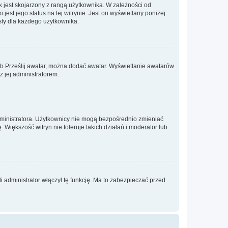
 jest skojarzony z rangą użytkownika. W zależności od
est jego status na tej witrynie. Jest on wyświetlany poniżej
sty dla każdego użytkownika.
lub Prześlij awatar, można dodać awatar. Wyświetlanie awatarów
z jej administratorem.
dministratora. Użytkownicy nie mogą bezpośrednio zmieniać
. Większość witryn nie toleruje takich działań i moderator lub
 administrator włączył tę funkcję. Ma to zabezpieczać przed