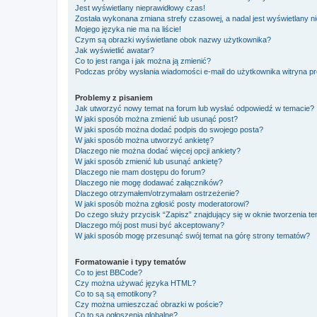
Jest wyświetlany nieprawidłowy czas!
Została wykonana zmiana strefy czasowej, a nadal jest wyświetlany n
Mojego języka nie ma na liście!
Czym są obrazki wyświetlane obok nazwy użytkownika?
Jak wyświetlić awatar?
Co to jest ranga i jak można ją zmienić?
Podczas próby wysłania wiadomości e-mail do użytkownika witryna pr
Problemy z pisaniem
Jak utworzyć nowy temat na forum lub wysłać odpowiedź w temacie?
W jaki sposób można zmienić lub usunąć post?
W jaki sposób można dodać podpis do swojego posta?
W jaki sposób można utworzyć ankietę?
Dlaczego nie można dodać więcej opcji ankiety?
W jaki sposób zmienić lub usunąć ankietę?
Dlaczego nie mam dostępu do forum?
Dlaczego nie mogę dodawać załączników?
Dlaczego otrzymałem/otrzymałam ostrzeżenie?
W jaki sposób można zgłosić posty moderatorowi?
Do czego służy przycisk “Zapisz” znajdujący się w oknie tworzenia t
Dlaczego mój post musi być akceptowany?
W jaki sposób mogę przesunąć swój temat na górę strony tematów?
Formatowanie i typy tematów
Co to jest BBCode?
Czy można używać języka HTML?
Co to są są emotikony?
Czy można umieszczać obrazki w poście?
Co to są ogłoszenia globalne?