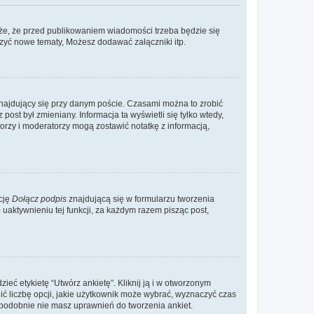
że, że przed publikowaniem wiadomości trzeba będzie się
rzyć nowe tematy, Możesz dodawać załączniki itp.
najdujący się przy danym poście. Czasami można to zrobić
 post był zmieniany. Informacja ta wyświetli się tylko wtedy,
atorzy i moderatorzy mogą zostawić notatkę z informacją,
cję
Dołącz podpis
znajdującą się w formularzu tworzenia
aktywnieniu tej funkcji, za każdym razem pisząc post,
eć etykietę “Utwórz ankietę”. Kliknij ją i w otworzonym
ić liczbę opcji, jakie użytkownik może wybrać, wyznaczyć czas
dopodobnie nie masz uprawnień do tworzenia ankiet.