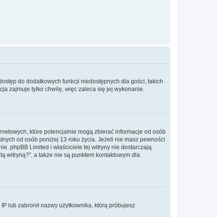
 dostęp do dodatkowych funkcji niedostępnych dla gości, takich
a zajmuje tylko chwilę, więc zaleca się jej wykonanie.
ernetowych, które potencjalnie mogą zbierać informacje od osób
tnych od osób poniżej 13 roku życia. Jeżeli nie masz pewności
e. phpBB Limited i właściciele tej witryny nie dostarczają
ą witryną?”, a także nie są punktem kontaktowym dla
s IP lub zabronił nazwy użytkownika, którą próbujesz