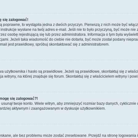
ę się zalogować!
są poprawne, to wystąpiła jedna z dwóch przyczyn. Pierwszą z nich może być włącz
nstrukcje wysłane na twój adres e-mail. Jeśli nie to było przyczyną, być może nie 
 osobę rejestrującą się lub przez administratora. Informacja o tym była wyświetlo
kcjami. Jeżeli taka wiadomość do ciebie nie dotarła, być może został podany niep
mail jest prawidłowy, spróbuj skontaktować się z administratorem.
żytkownika i hasło są prawidłowe. Jeżeli są prawidłowe, skontaktuj się z właścicie
itryny, na której znajduje się forum. Skontaktuj się z właścicielem witryny i po
e mogę się zalogować?!
sunął twoje konto. Wiele witryn, aby zmniejszyć rozmiar bazy danych, cyklicznie u
dź bardziej aktywnym i zaangażowanym w dyskusje użytkownikiem.
kane, ale bez problemu może zostać zresetowane. Przejdź na stronę logowania i k