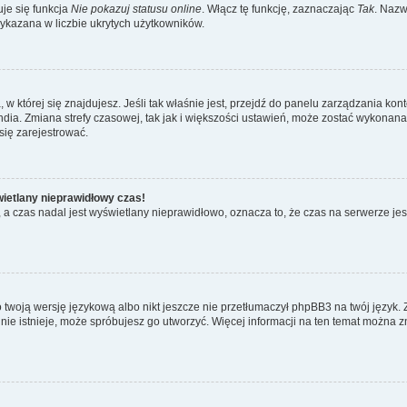
je się funkcja
Nie pokazuj statusu online
. Włącz tę funkcję, zaznaczając
Tak
. Nazw
wykazana w liczbie ukrytych użytkowników.
ta, w której się znajdujesz. Jeśli tak właśnie jest, przejdź do panelu zarządzania k
dia. Zmiana strefy czasowej, tak jak i większości ustawień, może zostać wykonana 
się zarejestrować.
wietlany nieprawidłowy czas!
a czas nadal jest wyświetlany nieprawidłowo, oznacza to, że czas na serwerze jes
 twoją wersję językową albo nikt jeszcze nie przetłumaczył phpBB3 na twój język. 
a nie istnieje, może spróbujesz go utworzyć. Więcej informacji na ten temat można z