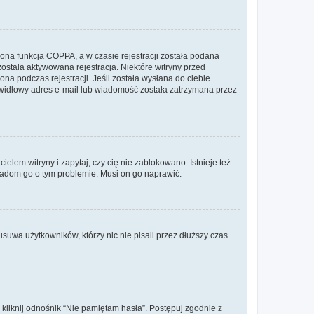
ona funkcja COPPA, a w czasie rejestracji została podana
została aktywowana rejestracja. Niektóre witryny przed
na podczas rejestracji. Jeśli została wysłana do ciebie
rawidłowy adres e-mail lub wiadomość została zatrzymana przez
lem witryny i zapytaj, czy cię nie zablokowano. Istnieje też
wiadom go o tym problemie. Musi on go naprawić.
suwa użytkowników, którzy nic nie pisali przez dłuższy czas.
liknij odnośnik “Nie pamiętam hasła”. Postępuj zgodnie z