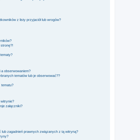
owników z listy przyjaciół lub wrogów?
yników?
stronę?!
 tematy?
ki a obserwowaniem?
ybranych tematów lub je obserwować??
, tematu?
 witrynie?
je załączniki?
 lub zagadnień prawnych związanych z tą witryną?
tryny?