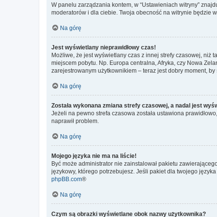
W panelu zarządzania kontem, w “Ustawieniach witryny” znajdu
moderatorów i dla ciebie. Twoja obecność na witrynie będzie 
Na górę
Jest wyświetlany nieprawidłowy czas!
Możliwe, że jest wyświetlany czas z innej strefy czasowej, niż 
miejscem pobytu. Np. Europa centralna, Afryka, czy Nowa Zelan
zarejestrowanym użytkownikiem – teraz jest dobry moment, by 
Na górę
Została wykonana zmiana strefy czasowej, a nadal jest wyś
Jeżeli na pewno strefa czasowa została ustawiona prawidłowo, 
naprawił problem.
Na górę
Mojego języka nie ma na liście!
Być może administrator nie zainstalował pakietu zawierającego
językowy, którego potrzebujesz. Jeśli pakiet dla twojego język
phpBB.com
®
Na górę
Czym są obrazki wyświetlane obok nazwy użytkownika?