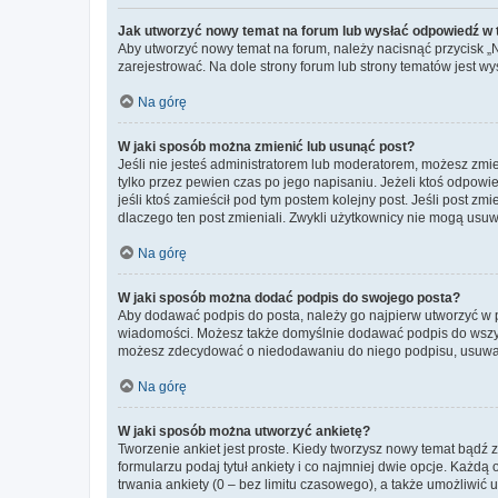
Jak utworzyć nowy temat na forum lub wysłać odpowiedź w
Aby utworzyć nowy temat na forum, należy nacisnąć przycisk 
zarejestrować. Na dole strony forum lub strony tematów jest 
Na górę
W jaki sposób można zmienić lub usunąć post?
Jeśli nie jesteś administratorem lub moderatorem, możesz zmie
tylko przez pewien czas po jego napisaniu. Jeżeli ktoś odpowiedz
jeśli ktoś zamieścił pod tym postem kolejny post. Jeśli post zm
dlaczego ten post zmieniali. Zwykli użytkownicy nie mogą usuw
Na górę
W jaki sposób można dodać podpis do swojego posta?
Aby dodawać podpis do posta, należy go najpierw utworzyć w 
wiadomości. Możesz także domyślnie dodawać podpis do wszyst
możesz zdecydować o niedodawaniu do niego podpisu, usuwaj
Na górę
W jaki sposób można utworzyć ankietę?
Tworzenie ankiet jest proste. Kiedy tworzysz nowy temat bądź z
formularzu podaj tytuł ankiety i co najmniej dwie opcje. Każ
trwania ankiety (0 – bez limitu czasowego), a także umożliwić