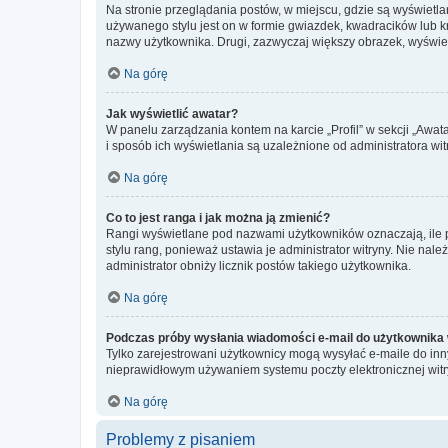
Na stronie przeglądania postów, w miejscu, gdzie są wyświetl
używanego stylu jest on w formie gwiazdek, kwadracików lub kro
nazwy użytkownika. Drugi, zazwyczaj większy obrazek, wyświet
Na górę
Jak wyświetlić awatar?
W panelu zarządzania kontem na karcie „Profil” w sekcji „Awat
i sposób ich wyświetlania są uzależnione od administratora wit
Na górę
Co to jest ranga i jak można ją zmienić?
Rangi wyświetlane pod nazwami użytkowników oznaczają, ile po
stylu rang, ponieważ ustawia je administrator witryny. Nie należ
administrator obniży licznik postów takiego użytkownika.
Na górę
Podczas próby wysłania wiadomości e-mail do użytkownika 
Tylko zarejestrowani użytkownicy mogą wysyłać e-maile do inny
nieprawidłowym używaniem systemu poczty elektronicznej wit
Na górę
Problemy z pisaniem