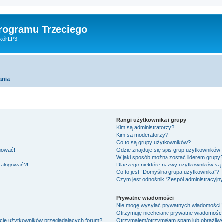
Programu Trzeciego
kół LP3
ania
Rangi użytkownika i grupy
Kim są administratorzy?
Kim są moderatorzy?
Co to są grupy użytkowników?
ogować!
Gdzie znajduje się spis grup użytkowników
W jaki sposób można zostać liderem grupy
 zalogować?!
Dlaczego niektóre nazwy użytkowników są 
Co to jest “Domyślna grupa użytkownika”?
Czym jest odnośnik “Zespół administracyjn
Prywatne wiadomości
Nie mogę wysyłać prywatnych wiadomości!
Otrzymuję niechciane prywatne wiadomości
ście użytkowników przeglądających forum?
Otrzymałem/otrzymałam spam lub obraźliwy 