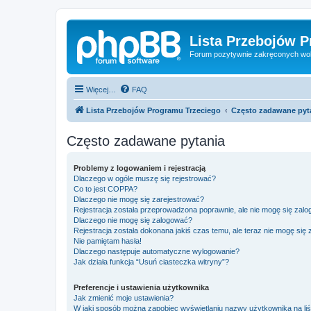
Lista Przebojów 
Forum pozytywnie zakręconych wo
Więcej…
FAQ
Lista Przebojów Programu Trzeciego
Często zadawane pyt
Często zadawane pytania
Problemy z logowaniem i rejestracją
Dlaczego w ogóle muszę się rejestrować?
Co to jest COPPA?
Dlaczego nie mogę się zarejestrować?
Rejestracja została przeprowadzona poprawnie, ale nie mogę się zal
Dlaczego nie mogę się zalogować?
Rejestracja została dokonana jakiś czas temu, ale teraz nie mogę się
Nie pamiętam hasła!
Dlaczego następuje automatyczne wylogowanie?
Jak działa funkcja “Usuń ciasteczka witryny”?
Preferencje i ustawienia użytkownika
Jak zmienić moje ustawienia?
W jaki sposób można zapobiec wyświetlaniu nazwy użytkownika na li