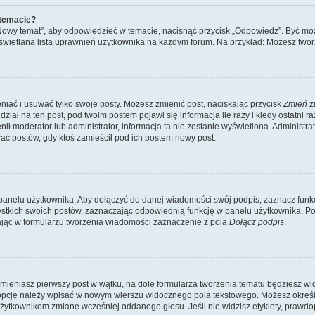
 temacie?
„Nowy temat”, aby odpowiedzieć w temacie, nacisnąć przycisk „Odpowiedz”. Być mo
wyświetlana lista uprawnień użytkownika na każdym forum. Na przykład: Możesz two
niać i usuwać tylko swoje posty. Możesz zmienić post, naciskając przycisk
Zmień
z
iał na ten post, pod twoim postem pojawi się informacja ile razy i kiedy ostatni raz
ienił moderator lub administrator, informacja ta nie zostanie wyświetlona. Administr
ać postów, gdy ktoś zamieścił pod ich postem nowy post.
panelu użytkownika. Aby dołączyć do danej wiadomości swój podpis, zaznacz funk
kich swoich postów, zaznaczając odpowiednią funkcję w panelu użytkownika. Po u
ąc w formularzu tworzenia wiadomości zaznaczenie z pola
Dołącz podpis
.
mieniasz pierwszy post w wątku, na dole formularza tworzenia tematu będziesz widzi
dą opcję należy wpisać w nowym wierszu widocznego pola tekstowego. Możesz określ
 użytkownikom zmianę wcześniej oddanego głosu. Jeśli nie widzisz etykiety, praw