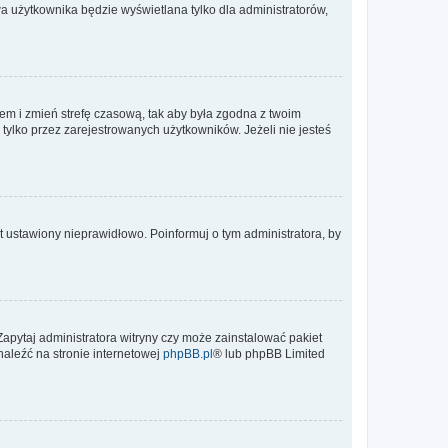
a użytkownika będzie wyświetlana tylko dla administratorów,
ontem i zmień strefę czasową, tak aby była zgodna z twoim
tylko przez zarejestrowanych użytkowników. Jeżeli nie jesteś
t ustawiony nieprawidłowo. Poinformuj o tym administratora, by
Zapytaj administratora witryny czy może zainstalować pakiet
naleźć na stronie internetowej
phpBB.pl
® lub phpBB Limited