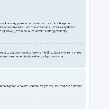
ylko określony przez administratora czas. Zapobiega to
nie automatycznie
. Jest to niezalecane, jeżeli korzystasz z
ej funkcji, oznacza to, że administrator ją wyłączył.
ostarczają one również funkcję – jeśli została włączona przez
waniem, usunięcie ciasteczek może być pomocne.
anelu zarządzania swoim kontem. W tym miejscu możesz dokonać