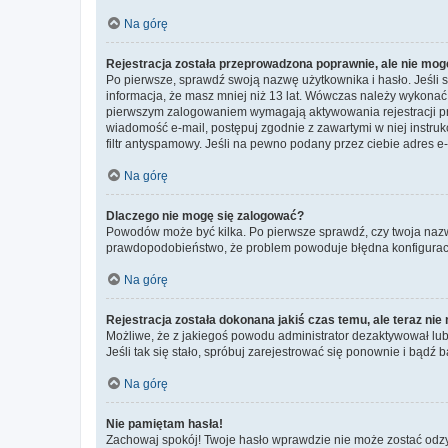
Na górę
Rejestracja została przeprowadzona poprawnie, ale nie mog
Po pierwsze, sprawdź swoją nazwę użytkownika i hasło. Jeśli 
informacja, że masz mniej niż 13 lat. Wówczas należy wykonać i
pierwszym zalogowaniem wymagają aktywowania rejestracji przez
wiadomość e-mail, postępuj zgodnie z zawartymi w niej instru
filtr antyspamowy. Jeśli na pewno podany przez ciebie adres e-
Na górę
Dlaczego nie mogę się zalogować?
Powodów może być kilka. Po pierwsze sprawdź, czy twoja nazwa u
prawdopodobieństwo, że problem powoduje błędna konfiguracja w
Na górę
Rejestracja została dokonana jakiś czas temu, ale teraz ni
Możliwe, że z jakiegoś powodu administrator dezaktywował lub u
Jeśli tak się stało, spróbuj zarejestrować się ponownie i bą
Na górę
Nie pamiętam hasła!
Zachowaj spokój! Twoje hasło wprawdzie nie może zostać odzys