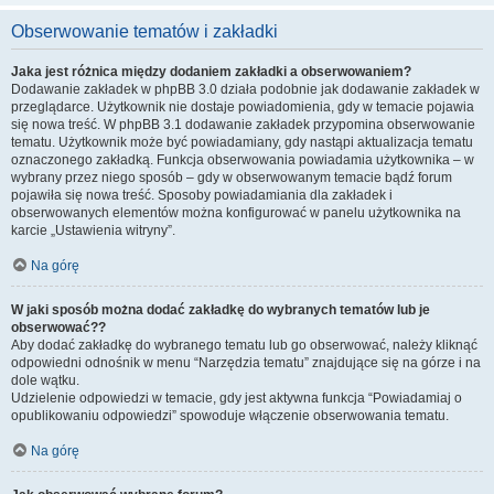
Obserwowanie tematów i zakładki
Jaka jest różnica między dodaniem zakładki a obserwowaniem?
Dodawanie zakładek w phpBB 3.0 działa podobnie jak dodawanie zakładek w
przeglądarce. Użytkownik nie dostaje powiadomienia, gdy w temacie pojawia
się nowa treść. W phpBB 3.1 dodawanie zakładek przypomina obserwowanie
tematu. Użytkownik może być powiadamiany, gdy nastąpi aktualizacja tematu
oznaczonego zakładką. Funkcja obserwowania powiadamia użytkownika – w
wybrany przez niego sposób – gdy w obserwowanym temacie bądź forum
pojawiła się nowa treść. Sposoby powiadamiania dla zakładek i
obserwowanych elementów można konfigurować w panelu użytkownika na
karcie „Ustawienia witryny”.
Na górę
W jaki sposób można dodać zakładkę do wybranych tematów lub je
obserwować??
Aby dodać zakładkę do wybranego tematu lub go obserwować, należy kliknąć
odpowiedni odnośnik w menu “Narzędzia tematu” znajdujące się na górze i na
dole wątku.
Udzielenie odpowiedzi w temacie, gdy jest aktywna funkcja “Powiadamiaj o
opublikowaniu odpowiedzi” spowoduje włączenie obserwowania tematu.
Na górę