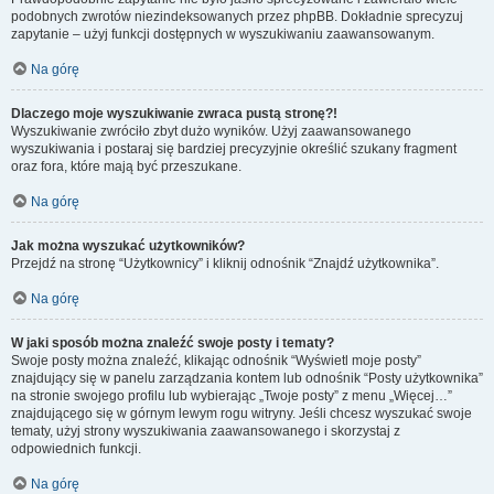
podobnych zwrotów niezindeksowanych przez phpBB. Dokładnie sprecyzuj
zapytanie – użyj funkcji dostępnych w wyszukiwaniu zaawansowanym.
Na górę
Dlaczego moje wyszukiwanie zwraca pustą stronę?!
Wyszukiwanie zwróciło zbyt dużo wyników. Użyj zaawansowanego
wyszukiwania i postaraj się bardziej precyzyjnie określić szukany fragment
oraz fora, które mają być przeszukane.
Na górę
Jak można wyszukać użytkowników?
Przejdź na stronę “Użytkownicy” i kliknij odnośnik “Znajdź użytkownika”.
Na górę
W jaki sposób można znaleźć swoje posty i tematy?
Swoje posty można znaleźć, klikając odnośnik “Wyświetl moje posty”
znajdujący się w panelu zarządzania kontem lub odnośnik “Posty użytkownika”
na stronie swojego profilu lub wybierając „Twoje posty” z menu „Więcej…”
znajdującego się w górnym lewym rogu witryny. Jeśli chcesz wyszukać swoje
tematy, użyj strony wyszukiwania zaawansowanego i skorzystaj z
odpowiednich funkcji.
Na górę