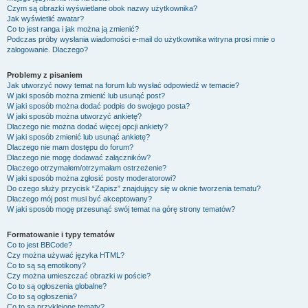
Czym są obrazki wyświetlane obok nazwy użytkownika?
Jak wyświetlić awatar?
Co to jest ranga i jak można ją zmienić?
Podczas próby wysłania wiadomości e-mail do użytkownika witryna prosi mnie o
zalogowanie. Dlaczego?
Problemy z pisaniem
Jak utworzyć nowy temat na forum lub wysłać odpowiedź w temacie?
W jaki sposób można zmienić lub usunąć post?
W jaki sposób można dodać podpis do swojego posta?
W jaki sposób można utworzyć ankietę?
Dlaczego nie można dodać więcej opcji ankiety?
W jaki sposób zmienić lub usunąć ankietę?
Dlaczego nie mam dostępu do forum?
Dlaczego nie mogę dodawać załączników?
Dlaczego otrzymałem/otrzymałam ostrzeżenie?
W jaki sposób można zgłosić posty moderatorowi?
Do czego służy przycisk “Zapisz” znajdujący się w oknie tworzenia tematu?
Dlaczego mój post musi być akceptowany?
W jaki sposób mogę przesunąć swój temat na górę strony tematów?
Formatowanie i typy tematów
Co to jest BBCode?
Czy można używać języka HTML?
Co to są są emotikony?
Czy można umieszczać obrazki w poście?
Co to są ogłoszenia globalne?
Co to są ogłoszenia?
Co to są przyklejone tematy?