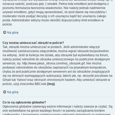
oznacza radość, podczas gdy :( smutek. Pełna lista emotikon jest dostępna z
poziomu formularza tworzenia wiadomości. Nie należy jednak nadmiernie
używać emotikon, gdyż mogą spowodować, że post stanie się nieczytelny i
moderator może podjąć decyzję o ich usunięciu bądź też usunięciu całego
posta. Administrator witryny może określić dopuszczalny limit emotikon w
poście.
Na górę
Czy można umieszczać obrazki w poście?
Tak, obrazki można umieszczać w postach. Jeśli administrator włączył
możliwość zamieszczania załączników, można wgrać obrazek bezpośrednio
na witrynę. Jeśli ta funkcja nie działa, aby obrazek był wyświetlany na forum,
należy podać odnośnik do obrazka umieszczonego na publicznie dostępnym
serwerze, np. http://www.jakas_strona.com/moj_obrazek.gif. Nie można
podawać odnośników do obrazków zapisanych na prywatnym komputerze,
chyba że jest publicznie dostępnym serwerem ani do obrazków znajdujących
się na stronach wymagających autoryzacji, takich jak, np. skrzynki pocztowe na
Gmail lub Yahoo! oraz stronach chronionych hasłem. Aby umieścić obrazek w
poście, użyj znacznika BBCode
[img]
.
Na górę
Co to są ogłoszenia globalne?
Ogłoszenia globalne zawierają ważne informacje i należy zawsze je czytać. Są
one wyświetlane na górze każdego forum i w panelu zarządzania kontem
użytkownika. Uprawnienia zamieszczania ogłoszeń globalnych są nadawane