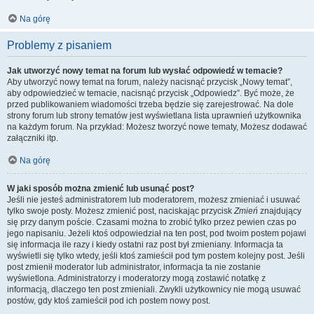
Na górę
Problemy z pisaniem
Jak utworzyć nowy temat na forum lub wysłać odpowiedź w temacie?
Aby utworzyć nowy temat na forum, należy nacisnąć przycisk „Nowy temat”,
aby odpowiedzieć w temacie, nacisnąć przycisk „Odpowiedz”. Być może, że
przed publikowaniem wiadomości trzeba będzie się zarejestrować. Na dole
strony forum lub strony tematów jest wyświetlana lista uprawnień użytkownika
na każdym forum. Na przykład: Możesz tworzyć nowe tematy, Możesz dodawać
załączniki itp.
Na górę
W jaki sposób można zmienić lub usunąć post?
Jeśli nie jesteś administratorem lub moderatorem, możesz zmieniać i usuwać
tylko swoje posty. Możesz zmienić post, naciskając przycisk
Zmień
znajdujący
się przy danym poście. Czasami można to zrobić tylko przez pewien czas po
jego napisaniu. Jeżeli ktoś odpowiedział na ten post, pod twoim postem pojawi
się informacja ile razy i kiedy ostatni raz post był zmieniany. Informacja ta
wyświetli się tylko wtedy, jeśli ktoś zamieścił pod tym postem kolejny post. Jeśli
post zmienił moderator lub administrator, informacja ta nie zostanie
wyświetlona. Administratorzy i moderatorzy mogą zostawić notatkę z
informacją, dlaczego ten post zmieniali. Zwykli użytkownicy nie mogą usuwać
postów, gdy ktoś zamieścił pod ich postem nowy post.