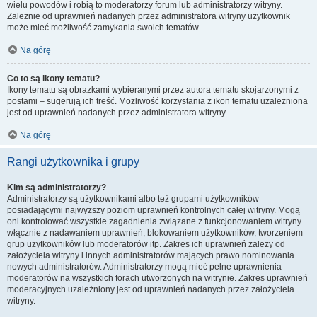
wielu powodów i robią to moderatorzy forum lub administratorzy witryny.
Zależnie od uprawnień nadanych przez administratora witryny użytkownik
może mieć możliwość zamykania swoich tematów.
Na górę
Co to są ikony tematu?
Ikony tematu są obrazkami wybieranymi przez autora tematu skojarzonymi z
postami – sugerują ich treść. Możliwość korzystania z ikon tematu uzależniona
jest od uprawnień nadanych przez administratora witryny.
Na górę
Rangi użytkownika i grupy
Kim są administratorzy?
Administratorzy są użytkownikami albo też grupami użytkowników
posiadającymi najwyższy poziom uprawnień kontrolnych całej witryny. Mogą
oni kontrolować wszystkie zagadnienia związane z funkcjonowaniem witryny
włącznie z nadawaniem uprawnień, blokowaniem użytkowników, tworzeniem
grup użytkowników lub moderatorów itp. Zakres ich uprawnień zależy od
założyciela witryny i innych administratorów mających prawo nominowania
nowych administratorów. Administratorzy mogą mieć pełne uprawnienia
moderatorów na wszystkich forach utworzonych na witrynie. Zakres uprawnień
moderacyjnych uzależniony jest od uprawnień nadanych przez założyciela
witryny.