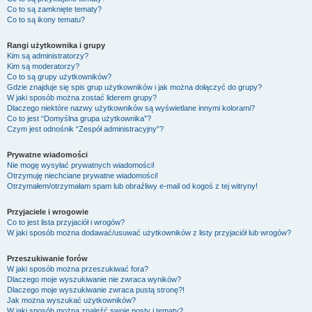
Co to są zamknięte tematy?
Co to są ikony tematu?
Rangi użytkownika i grupy
Kim są administratorzy?
Kim są moderatorzy?
Co to są grupy użytkowników?
Gdzie znajduje się spis grup użytkowników i jak można dołączyć do grupy?
W jaki sposób można zostać liderem grupy?
Dlaczego niektóre nazwy użytkowników są wyświetlane innymi kolorami?
Co to jest “Domyślna grupa użytkownika”?
Czym jest odnośnik “Zespół administracyjny”?
Prywatne wiadomości
Nie mogę wysyłać prywatnych wiadomości!
Otrzymuję niechciane prywatne wiadomości!
Otrzymałem/otrzymałam spam lub obraźliwy e-mail od kogoś z tej witryny!
Przyjaciele i wrogowie
Co to jest lista przyjaciół i wrogów?
W jaki sposób można dodawać/usuwać użytkowników z listy przyjaciół lub wrogów?
Przeszukiwanie forów
W jaki sposób można przeszukiwać fora?
Dlaczego moje wyszukiwanie nie zwraca wyników?
Dlaczego moje wyszukiwanie zwraca pustą stronę?!
Jak można wyszukać użytkowników?
W jaki sposób można znaleźć swoje posty i tematy?