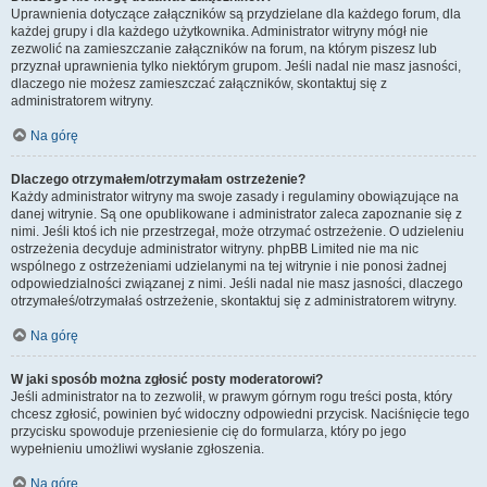
Uprawnienia dotyczące załączników są przydzielane dla każdego forum, dla
każdej grupy i dla każdego użytkownika. Administrator witryny mógł nie
zezwolić na zamieszczanie załączników na forum, na którym piszesz lub
przyznał uprawnienia tylko niektórym grupom. Jeśli nadal nie masz jasności,
dlaczego nie możesz zamieszczać załączników, skontaktuj się z
administratorem witryny.
Na górę
Dlaczego otrzymałem/otrzymałam ostrzeżenie?
Każdy administrator witryny ma swoje zasady i regulaminy obowiązujące na
danej witrynie. Są one opublikowane i administrator zaleca zapoznanie się z
nimi. Jeśli ktoś ich nie przestrzegał, może otrzymać ostrzeżenie. O udzieleniu
ostrzeżenia decyduje administrator witryny. phpBB Limited nie ma nic
wspólnego z ostrzeżeniami udzielanymi na tej witrynie i nie ponosi żadnej
odpowiedzialności związanej z nimi. Jeśli nadal nie masz jasności, dlaczego
otrzymałeś/otrzymałaś ostrzeżenie, skontaktuj się z administratorem witryny.
Na górę
W jaki sposób można zgłosić posty moderatorowi?
Jeśli administrator na to zezwolił, w prawym górnym rogu treści posta, który
chcesz zgłosić, powinien być widoczny odpowiedni przycisk. Naciśnięcie tego
przycisku spowoduje przeniesienie cię do formularza, który po jego
wypełnieniu umożliwi wysłanie zgłoszenia.
Na górę