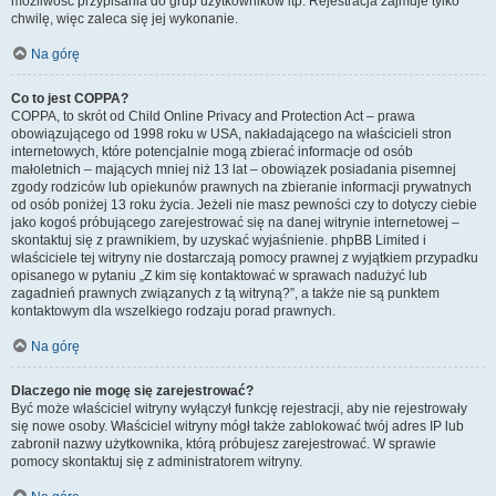
możliwość przypisania do grup użytkowników itp. Rejestracja zajmuje tylko
chwilę, więc zaleca się jej wykonanie.
Na górę
Co to jest COPPA?
COPPA, to skrót od Child Online Privacy and Protection Act – prawa
obowiązującego od 1998 roku w USA, nakładającego na właścicieli stron
internetowych, które potencjalnie mogą zbierać informacje od osób
małoletnich – mających mniej niż 13 lat – obowiązek posiadania pisemnej
zgody rodziców lub opiekunów prawnych na zbieranie informacji prywatnych
od osób poniżej 13 roku życia. Jeżeli nie masz pewności czy to dotyczy ciebie
jako kogoś próbującego zarejestrować się na danej witrynie internetowej –
skontaktuj się z prawnikiem, by uzyskać wyjaśnienie. phpBB Limited i
właściciele tej witryny nie dostarczają pomocy prawnej z wyjątkiem przypadku
opisanego w pytaniu „Z kim się kontaktować w sprawach nadużyć lub
zagadnień prawnych związanych z tą witryną?”, a także nie są punktem
kontaktowym dla wszelkiego rodzaju porad prawnych.
Na górę
Dlaczego nie mogę się zarejestrować?
Być może właściciel witryny wyłączył funkcję rejestracji, aby nie rejestrowały
się nowe osoby. Właściciel witryny mógł także zablokować twój adres IP lub
zabronił nazwy użytkownika, którą próbujesz zarejestrować. W sprawie
pomocy skontaktuj się z administratorem witryny.