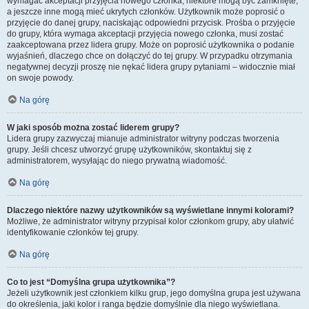
wymagać akceptacji przyjęcia nowego członka, niektóre mogą być zamknięte,
a jeszcze inne mogą mieć ukrytych członków. Użytkownik może poprosić o
przyjęcie do danej grupy, naciskając odpowiedni przycisk. Prośba o przyjęcie
do grupy, która wymaga akceptacji przyjęcia nowego członka, musi zostać
zaakceptowana przez lidera grupy. Może on poprosić użytkownika o podanie
wyjaśnień, dlaczego chce on dołączyć do tej grupy. W przypadku otrzymania
negatywnej decyzji proszę nie nękać lidera grupy pytaniami – widocznie miał
on swoje powody.
Na górę
W jaki sposób można zostać liderem grupy?
Lidera grupy zazwyczaj mianuje administrator witryny podczas tworzenia
grupy. Jeśli chcesz utworzyć grupę użytkowników, skontaktuj się z
administratorem, wysyłając do niego prywatną wiadomość.
Na górę
Dlaczego niektóre nazwy użytkowników są wyświetlane innymi kolorami?
Możliwe, że administrator witryny przypisał kolor członkom grupy, aby ułatwić
identyfikowanie członków tej grupy.
Na górę
Co to jest “Domyślna grupa użytkownika”?
Jeżeli użytkownik jest członkiem kilku grup, jego domyślna grupa jest używana
do określenia, jaki kolor i ranga będzie domyślnie dla niego wyświetlana.