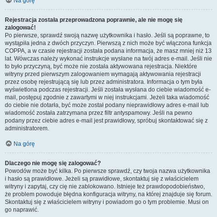
Na górę
Rejestracja została przeprowadzona poprawnie, ale nie mogę się
zalogować!
Po pierwsze, sprawdź swoją nazwę użytkownika i hasło. Jeśli są poprawne, to
wystąpiła jedna z dwóch przyczyn. Pierwszą z nich może być włączona funkcja
COPPA, a w czasie rejestracji została podana informacja, że masz mniej niż 13
lat. Wówczas należy wykonać instrukcje wysłane na twój adres e-mail. Jeśli nie
to było przyczyną, być może nie została aktywowana rejestracja. Niektóre
witryny przed pierwszym zalogowaniem wymagają aktywowania rejestracji
przez osobę rejestrującą się lub przez administratora. Informacja o tym była
wyświetlona podczas rejestracji. Jeśli została wysłana do ciebie wiadomość e-
mail, postępuj zgodnie z zawartymi w niej instrukcjami. Jeżeli taka wiadomość
do ciebie nie dotarła, być może został podany nieprawidłowy adres e-mail lub
wiadomość została zatrzymana przez filtr antyspamowy. Jeśli na pewno
podany przez ciebie adres e-mail jest prawidłowy, spróbuj skontaktować się z
administratorem.
Na górę
Dlaczego nie mogę się zalogować?
Powodów może być kilka. Po pierwsze sprawdź, czy twoja nazwa użytkownika
i hasło są prawidłowe. Jeżeli są prawidłowe, skontaktuj się z właścicielem
witryny i zapytaj, czy cię nie zablokowano. Istnieje też prawdopodobieństwo,
że problem powoduje błędna konfiguracja witryny, na której znajduje się forum.
Skontaktuj się z właścicielem witryny i powiadom go o tym problemie. Musi on
go naprawić.