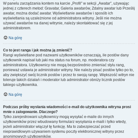
W panelu zarządzania kontem na karcie „Profil” w sekcji „Awatar”, używając
jednej z czterech metod: Gravatar, Galeria awatarów, Zdalny awatar lub Prześlij
awatar, można dodać awatar. Wyświetlanie awatarów i sposób ich
wyświetlania są uzależnione od administratora witryny. Jeśli nie można
używać awatarów na danej witrynie, należy skontaktować się z jej
administratorem.
Na górę
Co to jest ranga i jak można ją zmienić?
Rangi wyświetlane pod nazwami użytkowników oznaczają, ile postów dany
użytkownik napisał lub jaki ma status na forum, np. moderatora czy
administratora. Użytkownicy nie mogą bezpośrednio zmieniać stylu rang,
ponieważ ustawia je administrator witryny. Nie należy pisać postów tylko po to,
aby zwiększyć swój licznik postów i przez to swoją rangę. Większość witryn nie
toleruje takich działań i moderator lub administrator obniży licznik postów
takiego użytkownika.
Na górę
Podczas próby wysłania wiadomości e-mail do użytkownika witryna prosi
mnie o zalogowanie. Dlaczego?
Tylko zarejestrowani użytkownicy mogą wysyłać e-maile do innych
użytkowników przez wbudowany formularz wysyłania e-maili i tylko wtedy,
jeżeli administrator włączył tę funkcję. Ma to zabezpieczać przed
nieprawidłowym używaniem systemu poczty elektronicznej witryny przez
anonimowych użytkowników.