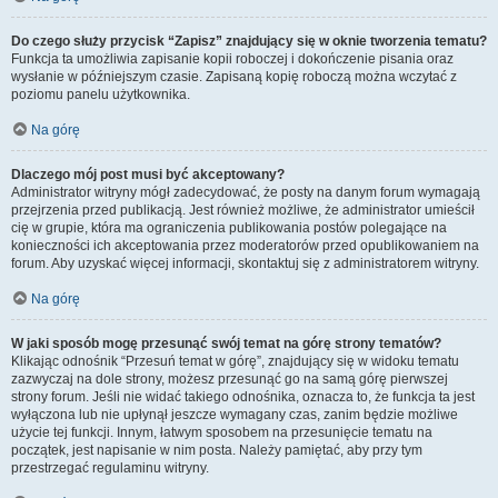
Do czego służy przycisk “Zapisz” znajdujący się w oknie tworzenia tematu?
Funkcja ta umożliwia zapisanie kopii roboczej i dokończenie pisania oraz
wysłanie w późniejszym czasie. Zapisaną kopię roboczą można wczytać z
poziomu panelu użytkownika.
Na górę
Dlaczego mój post musi być akceptowany?
Administrator witryny mógł zadecydować, że posty na danym forum wymagają
przejrzenia przed publikacją. Jest również możliwe, że administrator umieścił
cię w grupie, która ma ograniczenia publikowania postów polegające na
konieczności ich akceptowania przez moderatorów przed opublikowaniem na
forum. Aby uzyskać więcej informacji, skontaktuj się z administratorem witryny.
Na górę
W jaki sposób mogę przesunąć swój temat na górę strony tematów?
Klikając odnośnik “Przesuń temat w górę”, znajdujący się w widoku tematu
zazwyczaj na dole strony, możesz przesunąć go na samą górę pierwszej
strony forum. Jeśli nie widać takiego odnośnika, oznacza to, że funkcja ta jest
wyłączona lub nie upłynął jeszcze wymagany czas, zanim będzie możliwe
użycie tej funkcji. Innym, łatwym sposobem na przesunięcie tematu na
początek, jest napisanie w nim posta. Należy pamiętać, aby przy tym
przestrzegać regulaminu witryny.