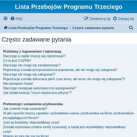
Lista Przebojów Programu Trzeciego
FAQ
Zarejestruj się
Zaloguj się
S
Lista Przebojów Programu Trzeciego
Często zadawane pytania
z
Często zadawane pytania
u
k
Problemy z logowaniem i rejestracją
Dlaczego w ogóle muszę się rejestrować?
a
Co to jest COPPA?
j
Dlaczego nie mogę się zarejestrować?
Rejestracja została przeprowadzona poprawnie, ale nie mogę się zalogować!
Dlaczego nie mogę się zalogować?
Rejestracja została dokonana jakiś czas temu, ale teraz nie mogę się zalogować?!
Nie pamiętam hasła!
Dlaczego następuje automatyczne wylogowanie?
Jak działa funkcja “Usuń ciasteczka witryny”?
Preferencje i ustawienia użytkownika
Jak zmienić moje ustawienia?
W jaki sposób można zapobiec wyświetlaniu nazwy użytkownika na liście użytkowników
przeglądających forum?
Jest wyświetlany nieprawidłowy czas!
Została wykonana zmiana strefy czasowej, a nadal jest wyświetlany nieprawidłowy
czas!
Mojego języka nie ma na liście!