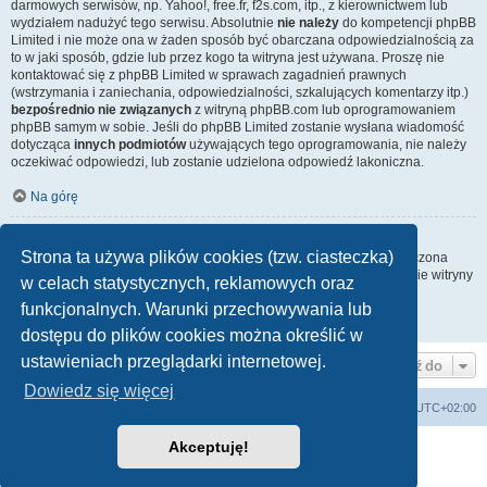
darmowych serwisów, np. Yahoo!, free.fr, f2s.com, itp., z kierownictwem lub
wydziałem nadużyć tego serwisu. Absolutnie
nie należy
do kompetencji phpBB
Limited i nie może ona w żaden sposób być obarczana odpowiedzialnością za
to w jaki sposób, gdzie lub przez kogo ta witryna jest używana. Proszę nie
kontaktować się z phpBB Limited w sprawach zagadnień prawnych
(wstrzymania i zaniechania, odpowiedzialności, szkalujących komentarzy itp.)
bezpośrednio nie związanych
z witryną phpBB.com lub oprogramowaniem
phpBB samym w sobie. Jeśli do phpBB Limited zostanie wysłana wiadomość
dotycząca
innych podmiotów
używających tego oprogramowania, nie należy
oczekiwać odpowiedzi, lub zostanie udzielona odpowiedź lakoniczna.
Na górę
Jak nawiązać kontakt z administratorem witryny?
Strona ta używa plików cookies (tzw. ciasteczka)
Wszyscy użytkownicy witryny mogą używać – jeśli funkcja ta jest włączona
przez administratora witryny – formularza „Kontakt z nami”. Członkowie witryny
w celach statystycznych, reklamowych oraz
mogą także używać odnośnika „Zespół administracyjny”.
funkcjonalnych. Warunki przechowywania lub
Na górę
dostępu do plików cookies można określić w
ustawieniach przeglądarki internetowej.
Przejdź do
Dowiedz się więcej
Lista Przebojów Programu Trzeciego
Strefa czasowa
UTC+02:00
Akceptuję!
Technologię dostarcza
phpBB
® Forum Software © phpBB Limited
Polski pakiet językowy dostarcza
phpBB.pl
Zasady ochrony danych osobowych
|
Regulamin