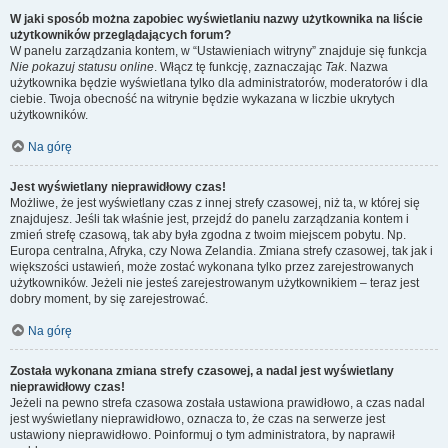
W jaki sposób można zapobiec wyświetlaniu nazwy użytkownika na liście
użytkowników przeglądających forum?
W panelu zarządzania kontem, w “Ustawieniach witryny” znajduje się funkcja
Nie pokazuj statusu online
. Włącz tę funkcję, zaznaczając
Tak
. Nazwa
użytkownika będzie wyświetlana tylko dla administratorów, moderatorów i dla
ciebie. Twoja obecność na witrynie będzie wykazana w liczbie ukrytych
użytkowników.
Na górę
Jest wyświetlany nieprawidłowy czas!
Możliwe, że jest wyświetlany czas z innej strefy czasowej, niż ta, w której się
znajdujesz. Jeśli tak właśnie jest, przejdź do panelu zarządzania kontem i
zmień strefę czasową, tak aby była zgodna z twoim miejscem pobytu. Np.
Europa centralna, Afryka, czy Nowa Zelandia. Zmiana strefy czasowej, tak jak i
większości ustawień, może zostać wykonana tylko przez zarejestrowanych
użytkowników. Jeżeli nie jesteś zarejestrowanym użytkownikiem – teraz jest
dobry moment, by się zarejestrować.
Na górę
Została wykonana zmiana strefy czasowej, a nadal jest wyświetlany
nieprawidłowy czas!
Jeżeli na pewno strefa czasowa została ustawiona prawidłowo, a czas nadal
jest wyświetlany nieprawidłowo, oznacza to, że czas na serwerze jest
ustawiony nieprawidłowo. Poinformuj o tym administratora, by naprawił