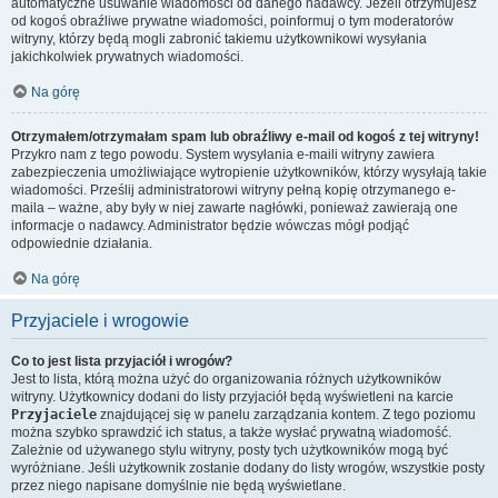
automatyczne usuwanie wiadomości od danego nadawcy. Jeżeli otrzymujesz
od kogoś obraźliwe prywatne wiadomości, poinformuj o tym moderatorów
witryny, którzy będą mogli zabronić takiemu użytkownikowi wysyłania
jakichkolwiek prywatnych wiadomości.
Na górę
Otrzymałem/otrzymałam spam lub obraźliwy e-mail od kogoś z tej witryny!
Przykro nam z tego powodu. System wysyłania e-maili witryny zawiera
zabezpieczenia umożliwiające wytropienie użytkowników, którzy wysyłają takie
wiadomości. Prześlij administratorowi witryny pełną kopię otrzymanego e-
maila – ważne, aby były w niej zawarte nagłówki, ponieważ zawierają one
informacje o nadawcy. Administrator będzie wówczas mógł podjąć
odpowiednie działania.
Na górę
Przyjaciele i wrogowie
Co to jest lista przyjaciół i wrogów?
Jest to lista, którą można użyć do organizowania różnych użytkowników
witryny. Użytkownicy dodani do listy przyjaciół będą wyświetleni na karcie
Przyjaciele
znajdującej się w panelu zarządzania kontem. Z tego poziomu
można szybko sprawdzić ich status, a także wysłać prywatną wiadomość.
Zależnie od używanego stylu witryny, posty tych użytkowników mogą być
wyróżniane. Jeśli użytkownik zostanie dodany do listy wrogów, wszystkie posty
przez niego napisane domyślnie nie będą wyświetlane.