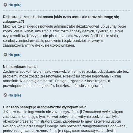
Na górę
Rejestracja została dokonana jakiś czas temu, ale teraz nie mogę się
zalogować?!
Możliwe, że z jakiegoś powodu administrator dezaktywował lub usunął twoje
konto. Wiele witryn, aby zmniejszyć rozmiar bazy danych, cyklicznie usuwa
użytkowników, którzy nic nie pisali przez dłuższy czas. Jeśli tak się stało,
spróbuj zarejestrować się ponownie i bądź bardziej aktywnym i
zaangażowanym w dyskusje użytkownikiem.
Na górę
Nie pamiętam hasła!
Zachowaj spokój! Twoje hasło wprawdzie nie może zostać odzyskane, ale bez
problemu może zostać zresetowane. Przejdź na stronę logowania i kliknij
odnośnik “Nie pamiętam hasła”. Postępuj zgodnie z instrukcjami, a
prawdopodobnie niedługo znów będziesz móc się zalogować.
Na górę
Dlaczego następuje automatyczne wylogowanie?
Jeżeli w czasie logowania nie zaznaczysz funkcji
Zapamiętaj mnie
, witryna
zachowa informację o tym, że twój pobyt na tej witrynie będzie trwał tylko
określony przez administratora czas. Zapobiega to niewłaściwemu użyciu
twojego konta przez kogoś innego. Aby pozostać zalogowanym/zalogowaną,
podczas logowania zaznacz funkcję
Loguj mnie automatycznie
. Jest to