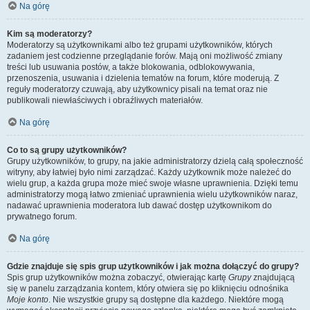
Na górę
Kim są moderatorzy?
Moderatorzy są użytkownikami albo też grupami użytkowników, których
zadaniem jest codzienne przeglądanie forów. Mają oni możliwość zmiany
treści lub usuwania postów, a także blokowania, odblokowywania,
przenoszenia, usuwania i dzielenia tematów na forum, które moderują. Z
reguły moderatorzy czuwają, aby użytkownicy pisali na temat oraz nie
publikowali niewłaściwych i obraźliwych materiałów.
Na górę
Co to są grupy użytkowników?
Grupy użytkowników, to grupy, na jakie administratorzy dzielą całą społeczność
witryny, aby łatwiej było nimi zarządzać. Każdy użytkownik może należeć do
wielu grup, a każda grupa może mieć swoje własne uprawnienia. Dzięki temu
administratorzy mogą łatwo zmieniać uprawnienia wielu użytkowników naraz,
nadawać uprawnienia moderatora lub dawać dostęp użytkownikom do
prywatnego forum.
Na górę
Gdzie znajduje się spis grup użytkowników i jak można dołączyć do grupy?
Spis grup użytkowników można zobaczyć, otwierając kartę
Grupy
znajdującą
się w panelu zarządzania kontem, który otwiera się po kliknięciu odnośnika
Moje konto
. Nie wszystkie grupy są dostępne dla każdego. Niektóre mogą