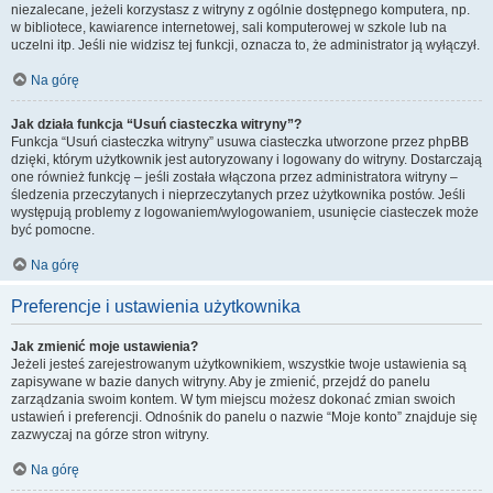
niezalecane, jeżeli korzystasz z witryny z ogólnie dostępnego komputera, np.
w bibliotece, kawiarence internetowej, sali komputerowej w szkole lub na
uczelni itp. Jeśli nie widzisz tej funkcji, oznacza to, że administrator ją wyłączył.
Na górę
Jak działa funkcja “Usuń ciasteczka witryny”?
Funkcja “Usuń ciasteczka witryny” usuwa ciasteczka utworzone przez phpBB
dzięki, którym użytkownik jest autoryzowany i logowany do witryny. Dostarczają
one również funkcję – jeśli została włączona przez administratora witryny –
śledzenia przeczytanych i nieprzeczytanych przez użytkownika postów. Jeśli
występują problemy z logowaniem/wylogowaniem, usunięcie ciasteczek może
być pomocne.
Na górę
Preferencje i ustawienia użytkownika
Jak zmienić moje ustawienia?
Jeżeli jesteś zarejestrowanym użytkownikiem, wszystkie twoje ustawienia są
zapisywane w bazie danych witryny. Aby je zmienić, przejdź do panelu
zarządzania swoim kontem. W tym miejscu możesz dokonać zmian swoich
ustawień i preferencji. Odnośnik do panelu o nazwie “Moje konto” znajduje się
zazwyczaj na górze stron witryny.
Na górę