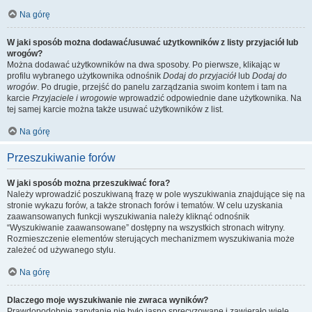
Na górę
W jaki sposób można dodawać/usuwać użytkowników z listy przyjaciół lub
wrogów?
Można dodawać użytkowników na dwa sposoby. Po pierwsze, klikając w
profilu wybranego użytkownika odnośnik
Dodaj do przyjaciół
lub
Dodaj do
wrogów
. Po drugie, przejść do panelu zarządzania swoim kontem i tam na
karcie
Przyjaciele i wrogowie
wprowadzić odpowiednie dane użytkownika. Na
tej samej karcie można także usuwać użytkowników z list.
Na górę
Przeszukiwanie forów
W jaki sposób można przeszukiwać fora?
Należy wprowadzić poszukiwaną frazę w pole wyszukiwania znajdujące się na
stronie wykazu forów, a także stronach forów i tematów. W celu uzyskania
zaawansowanych funkcji wyszukiwania należy kliknąć odnośnik
“Wyszukiwanie zaawansowane” dostępny na wszystkich stronach witryny.
Rozmieszczenie elementów sterujących mechanizmem wyszukiwania może
zależeć od używanego stylu.
Na górę
Dlaczego moje wyszukiwanie nie zwraca wyników?
Prawdopodobnie zapytanie nie było jasno sprecyzowane i zawierało wiele