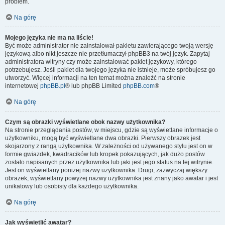
problem.
Na górę
Mojego języka nie ma na liście!
Być może administrator nie zainstalował pakietu zawierającego twoją wersję
językową albo nikt jeszcze nie przetłumaczył phpBB3 na twój język. Zapytaj
administratora witryny czy może zainstalować pakiet językowy, którego
potrzebujesz. Jeśli pakiet dla twojego języka nie istnieje, może spróbujesz go
utworzyć. Więcej informacji na ten temat można znaleźć na stronie
internetowej
phpBB.pl
® lub phpBB Limited
phpBB.com
®
Na górę
Czym są obrazki wyświetlane obok nazwy użytkownika?
Na stronie przeglądania postów, w miejscu, gdzie są wyświetlane informacje o
użytkowniku, mogą być wyświetlane dwa obrazki. Pierwszy obrazek jest
skojarzony z rangą użytkownika. W zależności od używanego stylu jest on w
formie gwiazdek, kwadracików lub kropek pokazujących, jak dużo postów
zostało napisanych przez użytkownika lub jaki jest jego status na tej witrynie.
Jest on wyświetlany poniżej nazwy użytkownika. Drugi, zazwyczaj większy
obrazek, wyświetlany powyżej nazwy użytkownika jest znany jako awatar i jest
unikatowy lub osobisty dla każdego użytkownika.
Na górę
Jak wyświetlić awatar?