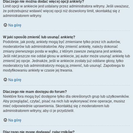
Dlaczego nie można dodać więcej opcji ankiety?
Limit opcji w ankiecie jest ustalany przez administratora witryny. Jeśli uważasz,
że potrzebujesz wstawić więcej opcji niż dozwolony limit, skontaktuj się z
administratorem witryny.
Na górę
W jaki sposób zmienić lub usunąć ankietę?
Podobnie, jak posty, ankiety mogą być zmieniane tylko przez ich autorów,
moderatorów lub administratorów. Aby zmienić ankietę, należy dokonać
zmiany pierwszego posta w wątku, z którym zawsze związana jest ankieta.
Jeśli nikt jeszcze nie oddał głosu w ankiecie, jej autor może usunąć ankietę lub
zmienić jej opcje. Jednakże, jeśli w ankiecie zostały już oddane głosy, tylko
moderatorzy lub administratorzy mogą ją zmienić, lub usunąć. Zapobiega to
modyfikowaniu ankiety w czasie jej trwania.
Na górę
Dlaczego nie mam dostępu do forum?
Niektóre fora mogą być dostępne tylko dla określonych grup lub użytkowników.
Aby przeglądać, czytać, pisać na nich lub wykonywać inne operacje, musisz
mieć odpowiednie uprawnienia. Skontaktuj się z moderatorem lub
administratorem witryny, aby ci je przydzielił.
Na górę
Dlaczego nie mogę dodawać załączników?