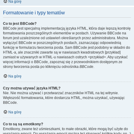
Na górę
Formatowanie i typy tematów
Co to jest BBCode?
BBCode jest specjalną implementacją języka HTML, która daje lepszą kontrolę
formatowania poszczególnych elementów w postach. Używanie BBCode na
forum jest uzależnione od ustawień określanych przez administratora. Można
wyłączyć BBCode w poszczególnych postach, zaznaczając odpowiednią
funkcję w formularzu tworzenia posta. Sam BBCode jest podobny w składni do
HTML-a, ale znaczniki zawarte są w nawiasach kwadratowych [przykład]
zamiast w używanych w HTML-u nawiasach ostrych <przykład>. Aby uzyskać
więcej informacji o BBCode, zapoznaj się z przewodnikiem dostępnym ze
strony tworzenia posta po kliknięciu odnośnika
BBCode
.
Na górę
Czy można używać języka HTML?
Nie. Nie można używać i przetwarzać znaczników HTML na tej witrynie.
Większość formatowania, które dostarcza HTML, można uzyskać, używając
BBCode.
Na górę
Co to są są emotikony?
Emotikony, zwane też uśmieszkami, to małe obrazki, które mogą być użyte do
wyrażania emocji. Do wyrażania emocji można też stosować krótkie kody, np. :)