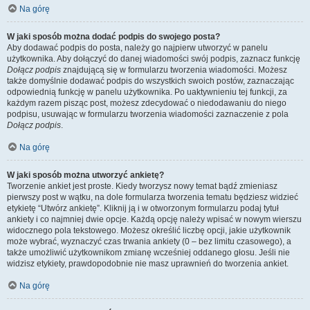
Na górę
W jaki sposób można dodać podpis do swojego posta?
Aby dodawać podpis do posta, należy go najpierw utworzyć w panelu
użytkownika. Aby dołączyć do danej wiadomości swój podpis, zaznacz funkcję
Dołącz podpis
znajdującą się w formularzu tworzenia wiadomości. Możesz
także domyślnie dodawać podpis do wszystkich swoich postów, zaznaczając
odpowiednią funkcję w panelu użytkownika. Po uaktywnieniu tej funkcji, za
każdym razem pisząc post, możesz zdecydować o niedodawaniu do niego
podpisu, usuwając w formularzu tworzenia wiadomości zaznaczenie z pola
Dołącz podpis
.
Na górę
W jaki sposób można utworzyć ankietę?
Tworzenie ankiet jest proste. Kiedy tworzysz nowy temat bądź zmieniasz
pierwszy post w wątku, na dole formularza tworzenia tematu będziesz widzieć
etykietę “Utwórz ankietę”. Kliknij ją i w otworzonym formularzu podaj tytuł
ankiety i co najmniej dwie opcje. Każdą opcję należy wpisać w nowym wierszu
widocznego pola tekstowego. Możesz określić liczbę opcji, jakie użytkownik
może wybrać, wyznaczyć czas trwania ankiety (0 – bez limitu czasowego), a
także umożliwić użytkownikom zmianę wcześniej oddanego głosu. Jeśli nie
widzisz etykiety, prawdopodobnie nie masz uprawnień do tworzenia ankiet.
Na górę