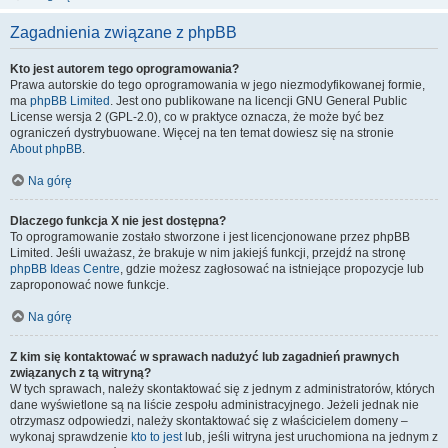
Zagadnienia związane z phpBB
Kto jest autorem tego oprogramowania?
Prawa autorskie do tego oprogramowania w jego niezmodyfikowanej formie,
ma
phpBB Limited
. Jest ono publikowane na licencji GNU General Public
License wersja 2 (GPL-2.0), co w praktyce oznacza, że może być bez
ograniczeń dystrybuowane. Więcej na ten temat dowiesz się na stronie
About phpBB
.
Na górę
Dlaczego funkcja X nie jest dostępna?
To oprogramowanie zostało stworzone i jest licencjonowane przez phpBB
Limited. Jeśli uważasz, że brakuje w nim jakiejś funkcji, przejdź na stronę
phpBB Ideas Centre
, gdzie możesz zagłosować na istniejące propozycje lub
zaproponować nowe funkcje.
Na górę
Z kim się kontaktować w sprawach nadużyć lub zagadnień prawnych
związanych z tą witryną?
W tych sprawach, należy skontaktować się z jednym z administratorów, których
dane wyświetlone są na liście zespołu administracyjnego. Jeżeli jednak nie
otrzymasz odpowiedzi, należy skontaktować się z właścicielem domeny –
wykonaj sprawdzenie
kto to jest
lub, jeśli witryna jest uruchomiona na jednym z