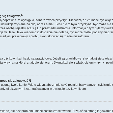
ę się zalogować!
są poprawne, to wystąpiła jedna z dwóch przyczyn. Pierwszą z nich może być włącz
nstrukcje wysłane na twój adres e-mail. Jeśli nie to było przyczyną, być może nie 
 osobę rejestrującą się lub przez administratora. Informacja o tym była wyświetlo
kcjami. Jeżeli taka wiadomość do ciebie nie dotarła, być może został podany niep
mail jest prawidłowy, spróbuj skontaktować się z administratorem.
żytkownika i hasło są prawidłowe. Jeżeli są prawidłowe, skontaktuj się z właścicie
itryny, na której znajduje się forum. Skontaktuj się z właścicielem witryny i po
e mogę się zalogować?!
sunął twoje konto. Wiele witryn, aby zmniejszyć rozmiar bazy danych, cyklicznie u
dź bardziej aktywnym i zaangażowanym w dyskusje użytkownikiem.
kane, ale bez problemu może zostać zresetowane. Przejdź na stronę logowania i k