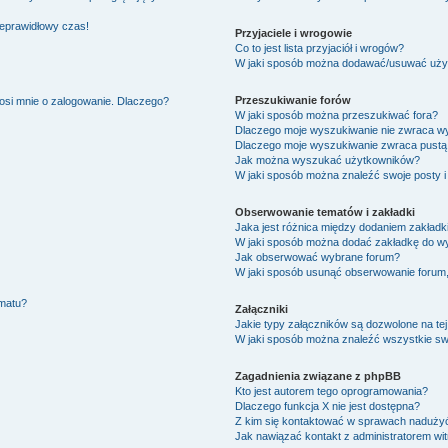
ieprawidłowy czas!
Przyjaciele i wrogowie
Co to jest lista przyjaciół i wrogów?
W jaki sposób można dodawać/usuwać użytk
Przeszukiwanie forów
osi mnie o zalogowanie. Dlaczego?
W jaki sposób można przeszukiwać fora?
Dlaczego moje wyszukiwanie nie zwraca w
Dlaczego moje wyszukiwanie zwraca pustą 
Jak można wyszukać użytkowników?
W jaki sposób można znaleźć swoje posty i
Obserwowanie tematów i zakładki
Jaka jest różnica między dodaniem zakład
W jaki sposób można dodać zakładkę do w
Jak obserwować wybrane forum?
W jaki sposób usunąć obserwowanie forum
ematu?
Załączniki
Jakie typy załączników są dozwolone na tej
W jaki sposób można znaleźć wszystkie swo
Zagadnienia związane z phpBB
Kto jest autorem tego oprogramowania?
Dlaczego funkcja X nie jest dostępna?
Z kim się kontaktować w sprawach nadużyć
Jak nawiązać kontakt z administratorem wi