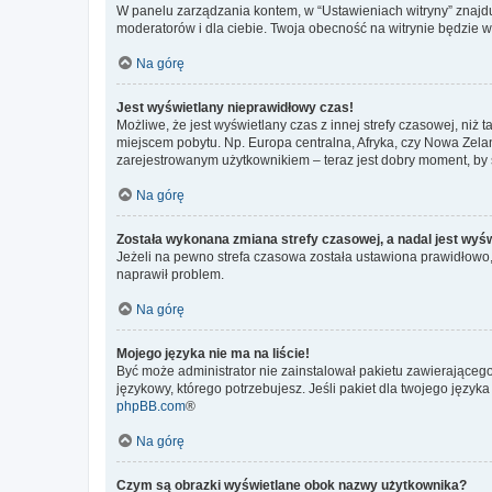
W panelu zarządzania kontem, w “Ustawieniach witryny” znajdu
moderatorów i dla ciebie. Twoja obecność na witrynie będzie 
Na górę
Jest wyświetlany nieprawidłowy czas!
Możliwe, że jest wyświetlany czas z innej strefy czasowej, niż 
miejscem pobytu. Np. Europa centralna, Afryka, czy Nowa Zelan
zarejestrowanym użytkownikiem – teraz jest dobry moment, by 
Na górę
Została wykonana zmiana strefy czasowej, a nadal jest wyś
Jeżeli na pewno strefa czasowa została ustawiona prawidłowo, 
naprawił problem.
Na górę
Mojego języka nie ma na liście!
Być może administrator nie zainstalował pakietu zawierającego
językowy, którego potrzebujesz. Jeśli pakiet dla twojego język
phpBB.com
®
Na górę
Czym są obrazki wyświetlane obok nazwy użytkownika?