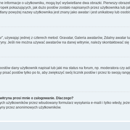
ane informacje o użytkowniku, mogą być wyświetlane dwa obrazki. Pierwszy obrazek
pek pokazujących, jak dużo postów zostało napisanych przez użytkownika lub jaki j
lany powyżej nazwy użytkownika jest znany jako awatar i jest unikatowy lub osobi
ar”, używając jednej z czterech metod: Gravatar, Galeria awatarów, Zdalny awatar 
ryny. Jeśli nie można używać awatarów na danej witrynie, należy skontaktować się 
stów dany użytkownik napisał lub jaki ma status na forum, np. moderatora czy a
y pisać postów tylko po to, aby zwiększyć swój licznik postów i przez to swoją rangę
witryna prosi mnie o zalogowanie. Dlaczego?
ch użytkowników przez wbudowany formularz wysyłania e-maili i tylko wtedy, jeżeli
ryny przez anonimowych użytkowników.