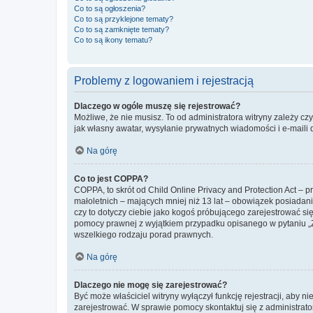
Co to są ogłoszenia?
Co to są przyklejone tematy?
Co to są zamknięte tematy?
Co to są ikony tematu?
Problemy z logowaniem i rejestracją
Dlaczego w ogóle muszę się rejestrować?
Możliwe, że nie musisz. To od administratora witryny zależy cz
jak własny awatar, wysyłanie prywatnych wiadomości i e-maili 
Na górę
Co to jest COPPA?
COPPA, to skrót od Child Online Privacy and Protection Act – 
małoletnich – mających mniej niż 13 lat – obowiązek posiadan
czy to dotyczy ciebie jako kogoś próbującego zarejestrować się 
pomocy prawnej z wyjątkiem przypadku opisanego w pytaniu „Z
wszelkiego rodzaju porad prawnych.
Na górę
Dlaczego nie mogę się zarejestrować?
Być może właściciel witryny wyłączył funkcję rejestracji, aby n
zarejestrować. W sprawie pomocy skontaktuj się z administrato