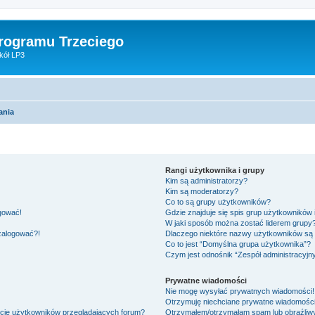
Programu Trzeciego
kół LP3
ania
Rangi użytkownika i grupy
Kim są administratorzy?
Kim są moderatorzy?
Co to są grupy użytkowników?
ogować!
Gdzie znajduje się spis grup użytkowników
W jaki sposób można zostać liderem grupy
 zalogować?!
Dlaczego niektóre nazwy użytkowników są 
Co to jest “Domyślna grupa użytkownika”?
Czym jest odnośnik “Zespół administracyjn
Prywatne wiadomości
Nie mogę wysyłać prywatnych wiadomości!
Otrzymuję niechciane prywatne wiadomości
ście użytkowników przeglądających forum?
Otrzymałem/otrzymałam spam lub obraźliwy 