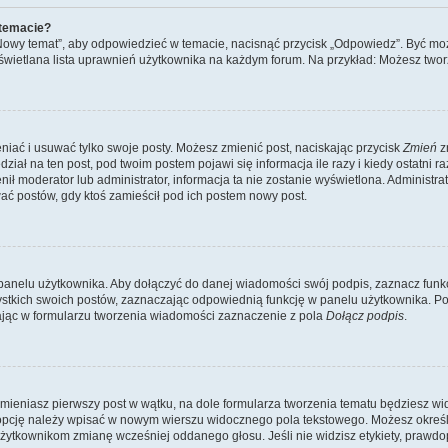
 temacie?
„Nowy temat”, aby odpowiedzieć w temacie, nacisnąć przycisk „Odpowiedz”. Być mo
wyświetlana lista uprawnień użytkownika na każdym forum. Na przykład: Możesz two
niać i usuwać tylko swoje posty. Możesz zmienić post, naciskając przycisk
Zmień
z
iał na ten post, pod twoim postem pojawi się informacja ile razy i kiedy ostatni raz
ienił moderator lub administrator, informacja ta nie zostanie wyświetlona. Administr
ać postów, gdy ktoś zamieścił pod ich postem nowy post.
panelu użytkownika. Aby dołączyć do danej wiadomości swój podpis, zaznacz funk
kich swoich postów, zaznaczając odpowiednią funkcję w panelu użytkownika. Po u
ąc w formularzu tworzenia wiadomości zaznaczenie z pola
Dołącz podpis
.
mieniasz pierwszy post w wątku, na dole formularza tworzenia tematu będziesz widzi
dą opcję należy wpisać w nowym wierszu widocznego pola tekstowego. Możesz określ
 użytkownikom zmianę wcześniej oddanego głosu. Jeśli nie widzisz etykiety, praw