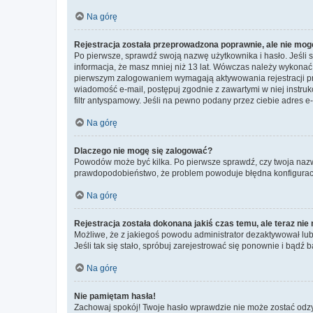
Na górę
Rejestracja została przeprowadzona poprawnie, ale nie mog
Po pierwsze, sprawdź swoją nazwę użytkownika i hasło. Jeśli 
informacja, że masz mniej niż 13 lat. Wówczas należy wykonać i
pierwszym zalogowaniem wymagają aktywowania rejestracji przez
wiadomość e-mail, postępuj zgodnie z zawartymi w niej instru
filtr antyspamowy. Jeśli na pewno podany przez ciebie adres e-
Na górę
Dlaczego nie mogę się zalogować?
Powodów może być kilka. Po pierwsze sprawdź, czy twoja nazwa u
prawdopodobieństwo, że problem powoduje błędna konfiguracja w
Na górę
Rejestracja została dokonana jakiś czas temu, ale teraz ni
Możliwe, że z jakiegoś powodu administrator dezaktywował lub u
Jeśli tak się stało, spróbuj zarejestrować się ponownie i bą
Na górę
Nie pamiętam hasła!
Zachowaj spokój! Twoje hasło wprawdzie nie może zostać odzys