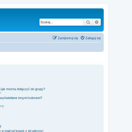
Szukaj
Wyszukiwanie z
Zarejestruj się
Zaloguj się
 i jak można dołączyć do grupy?
?
wyświetlane innymi kolorami?
y”?
!
e-mail od kogoś z tej witryny!