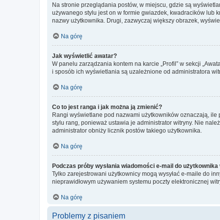
Na stronie przeglądania postów, w miejscu, gdzie są wyświetl
używanego stylu jest on w formie gwiazdek, kwadracików lub kro
nazwy użytkownika. Drugi, zazwyczaj większy obrazek, wyświet
Na górę
Jak wyświetlić awatar?
W panelu zarządzania kontem na karcie „Profil” w sekcji „Awat
i sposób ich wyświetlania są uzależnione od administratora wit
Na górę
Co to jest ranga i jak można ją zmienić?
Rangi wyświetlane pod nazwami użytkowników oznaczają, ile po
stylu rang, ponieważ ustawia je administrator witryny. Nie należ
administrator obniży licznik postów takiego użytkownika.
Na górę
Podczas próby wysłania wiadomości e-mail do użytkownika 
Tylko zarejestrowani użytkownicy mogą wysyłać e-maile do inny
nieprawidłowym używaniem systemu poczty elektronicznej wit
Na górę
Problemy z pisaniem