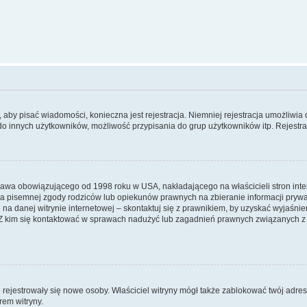
y, aby pisać wiadomości, konieczna jest rejestracja. Niemniej rejestracja umożliwia
do innych użytkowników, możliwość przypisania do grup użytkowników itp. Rejestracj
prawa obowiązującego od 1998 roku w USA, nakładającego na właścicieli stron int
ia pisemnej zgody rodziców lub opiekunów prawnych na zbieranie informacji prywa
na danej witrynie internetowej – skontaktuj się z prawnikiem, by uzyskać wyjaśnieni
 kim się kontaktować w sprawach nadużyć lub zagadnień prawnych związanych z t
ie rejestrowały się nowe osoby. Właściciel witryny mógł także zablokować twój adre
rem witryny.