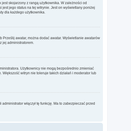
 jest skojarzony z rangą użytkownika. W zależności od
est jego status na tej witrynie. Jest on wyświetlany poniżej
sty dla każdego użytkownika.
lub Prześlij awatar, można dodać awatar. Wyświetlanie awatarów
z jej administratorem.
dministratora. Użytkownicy nie mogą bezpośrednio zmieniać
. Większość witryn nie toleruje takich działań i moderator lub
 administrator włączył tę funkcję. Ma to zabezpieczać przed