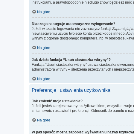
instrukcjami, a prawdopodobnie niedługo znów będziesz móc 
Na górę
Dlaczego następuje automatyczne wylogowanie?
Jeżeli w czasie logowania nie zaznaczysz funkcji
Zapamiętaj m
niewłaściwemu użyciu twojego konta przez kogoś innego. Ab
witryny z ogólnie dostępnego komputera, np. w bibliotece, kawiar
Na górę
Jak działa funkcja “Usuń ciasteczka witryny”?
Funkcja “Usuń ciasteczka witryny” usuwa ciasteczka utworzone 
administratora witryny – śledzenia przeczytanych i nieprzec
Na górę
Preferencje i ustawienia użytkownika
Jak zmienić moje ustawienia?
Jeżeli jesteś zarejestrowanym użytkownikiem, wszystkie twoje
zmian swoich ustawień i preferencji. Odnośnik do panelu o nazw
Na górę
W jaki sposób można zapobiec wyświetlaniu nazwy użytkown