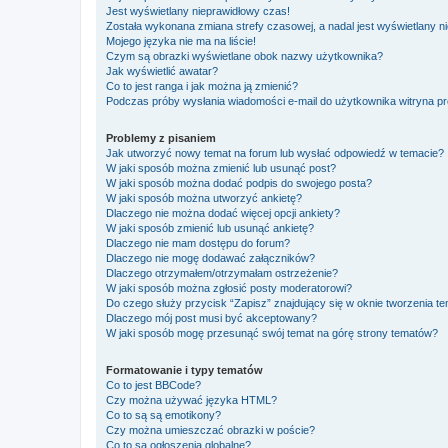
Jest wyświetlany nieprawidłowy czas!
Została wykonana zmiana strefy czasowej, a nadal jest wyświetlany n
Mojego języka nie ma na liście!
Czym są obrazki wyświetlane obok nazwy użytkownika?
Jak wyświetlić awatar?
Co to jest ranga i jak można ją zmienić?
Podczas próby wysłania wiadomości e-mail do użytkownika witryna pr
Problemy z pisaniem
Jak utworzyć nowy temat na forum lub wysłać odpowiedź w temacie?
W jaki sposób można zmienić lub usunąć post?
W jaki sposób można dodać podpis do swojego posta?
W jaki sposób można utworzyć ankietę?
Dlaczego nie można dodać więcej opcji ankiety?
W jaki sposób zmienić lub usunąć ankietę?
Dlaczego nie mam dostępu do forum?
Dlaczego nie mogę dodawać załączników?
Dlaczego otrzymałem/otrzymałam ostrzeżenie?
W jaki sposób można zgłosić posty moderatorowi?
Do czego służy przycisk “Zapisz” znajdujący się w oknie tworzenia t
Dlaczego mój post musi być akceptowany?
W jaki sposób mogę przesunąć swój temat na górę strony tematów?
Formatowanie i typy tematów
Co to jest BBCode?
Czy można używać języka HTML?
Co to są są emotikony?
Czy można umieszczać obrazki w poście?
Co to są ogłoszenia globalne?