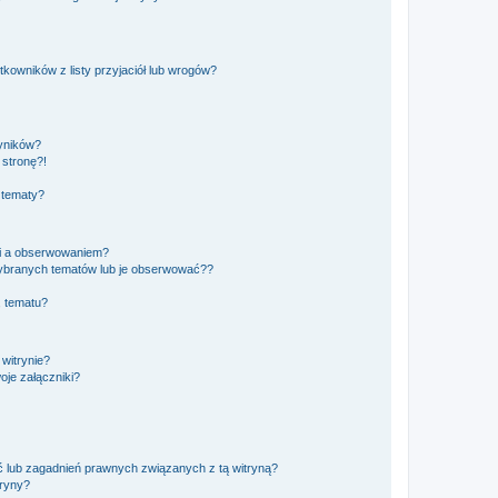
owników z listy przyjaciół lub wrogów?
yników?
stronę?!
 tematy?
ki a obserwowaniem?
ybranych tematów lub je obserwować??
, tematu?
 witrynie?
je załączniki?
 lub zagadnień prawnych związanych z tą witryną?
tryny?