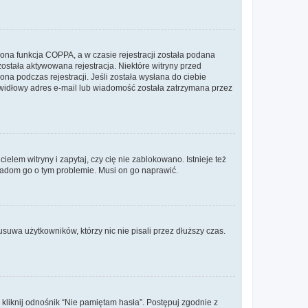
ona funkcja COPPA, a w czasie rejestracji została podana
została aktywowana rejestracja. Niektóre witryny przed
na podczas rejestracji. Jeśli została wysłana do ciebie
rawidłowy adres e-mail lub wiadomość została zatrzymana przez
lem witryny i zapytaj, czy cię nie zablokowano. Istnieje też
wiadom go o tym problemie. Musi on go naprawić.
suwa użytkowników, którzy nic nie pisali przez dłuższy czas.
liknij odnośnik “Nie pamiętam hasła”. Postępuj zgodnie z