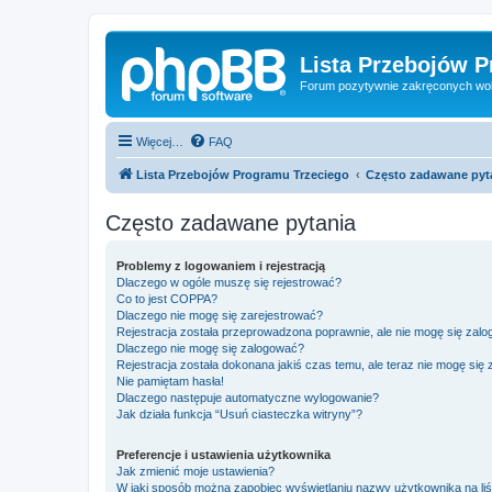
Lista Przebojów 
Forum pozytywnie zakręconych wo
Więcej…
FAQ
Lista Przebojów Programu Trzeciego
Często zadawane pyt
Często zadawane pytania
Problemy z logowaniem i rejestracją
Dlaczego w ogóle muszę się rejestrować?
Co to jest COPPA?
Dlaczego nie mogę się zarejestrować?
Rejestracja została przeprowadzona poprawnie, ale nie mogę się zal
Dlaczego nie mogę się zalogować?
Rejestracja została dokonana jakiś czas temu, ale teraz nie mogę się
Nie pamiętam hasła!
Dlaczego następuje automatyczne wylogowanie?
Jak działa funkcja “Usuń ciasteczka witryny”?
Preferencje i ustawienia użytkownika
Jak zmienić moje ustawienia?
W jaki sposób można zapobiec wyświetlaniu nazwy użytkownika na li