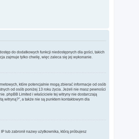
 dostęp do dodatkowych funkcji niedostępnych dla gości, takich
a zajmuje tylko chwilę, więc zaleca się jej wykonanie.
ernetowych, które potencjalnie mogą zbierać informacje od osób
tnych od osób poniżej 13 roku życia. Jeżeli nie masz pewności
e. phpBB Limited i właściciele tej witryny nie dostarczają
ą witryną?”, a także nie są punktem kontaktowym dla
s IP lub zabronił nazwy użytkownika, którą próbujesz