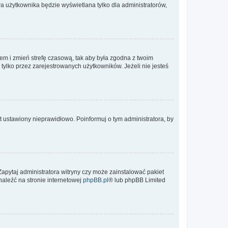
a użytkownika będzie wyświetlana tylko dla administratorów,
ontem i zmień strefę czasową, tak aby była zgodna z twoim
tylko przez zarejestrowanych użytkowników. Jeżeli nie jesteś
t ustawiony nieprawidłowo. Poinformuj o tym administratora, by
Zapytaj administratora witryny czy może zainstalować pakiet
naleźć na stronie internetowej
phpBB.pl
® lub phpBB Limited