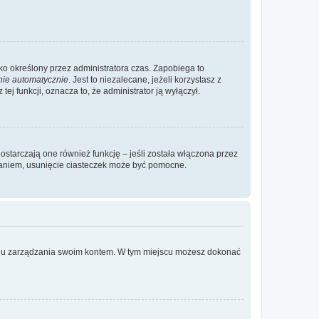
ylko określony przez administratora czas. Zapobiega to
nie automatycznie
. Jest to niezalecane, jeżeli korzystasz z
ej funkcji, oznacza to, że administrator ją wyłączył.
ostarczają one również funkcję – jeśli została włączona przez
waniem, usunięcie ciasteczek może być pomocne.
anelu zarządzania swoim kontem. W tym miejscu możesz dokonać