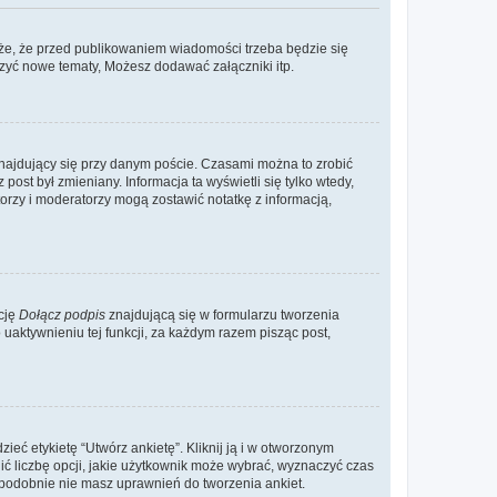
że, że przed publikowaniem wiadomości trzeba będzie się
rzyć nowe tematy, Możesz dodawać załączniki itp.
najdujący się przy danym poście. Czasami można to zrobić
 post był zmieniany. Informacja ta wyświetli się tylko wtedy,
atorzy i moderatorzy mogą zostawić notatkę z informacją,
cję
Dołącz podpis
znajdującą się w formularzu tworzenia
aktywnieniu tej funkcji, za każdym razem pisząc post,
eć etykietę “Utwórz ankietę”. Kliknij ją i w otworzonym
ić liczbę opcji, jakie użytkownik może wybrać, wyznaczyć czas
dopodobnie nie masz uprawnień do tworzenia ankiet.