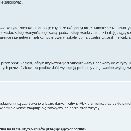
się zalogować.
nie
, witryna zachowa informację o tym, że twój pobyt na tej witrynie będzie trwał t
y pozostać zalogowanym/zalogowaną, podczas logowania zaznacz funkcję
Loguj m
ence internetowej, sali komputerowej w szkole lub na uczelni itp. Jeśli nie widzisz t
przez phpBB dzięki, którym użytkownik jest autoryzowany i logowany do witryny. D
zytanych przez użytkownika postów. Jeśli występują problemy z logowaniem/wylogo
 ustawienia są zapisywane w bazie danych witryny. Aby je zmienić, przejdź do p
ie “Moje konto” znajduje się zazwyczaj na górze stron witryny.
ika na liście użytkowników przeglądających forum?