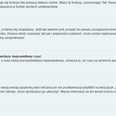
je się funkcja
Nie pokazuj statusu online
. Włącz tę funkcję, zaznaczając
Tak
. Nazw
wykazana w liczbie ukrytych użytkowników.
ta, w której się znajdujesz. Jeśli tak właśnie jest, przejdź do panelu zarządzania k
dia. Zmiana strefy czasowej, tak jak i większości ustawień, może zostać wykonana 
się zarejestrować.
wietlany nieprawidłowy czas!
a czas nadal jest wyświetlany nieprawidłowo, oznacza to, że czas na serwerze jes
 twoją wersję językową albo nikt jeszcze nie przetłumaczył phpBB3 na twój język. 
a nie istnieje, może spróbujesz go utworzyć. Więcej informacji na ten temat można z