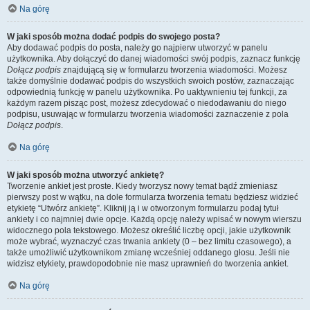
Na górę
W jaki sposób można dodać podpis do swojego posta?
Aby dodawać podpis do posta, należy go najpierw utworzyć w panelu
użytkownika. Aby dołączyć do danej wiadomości swój podpis, zaznacz funkcję
Dołącz podpis
znajdującą się w formularzu tworzenia wiadomości. Możesz
także domyślnie dodawać podpis do wszystkich swoich postów, zaznaczając
odpowiednią funkcję w panelu użytkownika. Po uaktywnieniu tej funkcji, za
każdym razem pisząc post, możesz zdecydować o niedodawaniu do niego
podpisu, usuwając w formularzu tworzenia wiadomości zaznaczenie z pola
Dołącz podpis
.
Na górę
W jaki sposób można utworzyć ankietę?
Tworzenie ankiet jest proste. Kiedy tworzysz nowy temat bądź zmieniasz
pierwszy post w wątku, na dole formularza tworzenia tematu będziesz widzieć
etykietę “Utwórz ankietę”. Kliknij ją i w otworzonym formularzu podaj tytuł
ankiety i co najmniej dwie opcje. Każdą opcję należy wpisać w nowym wierszu
widocznego pola tekstowego. Możesz określić liczbę opcji, jakie użytkownik
może wybrać, wyznaczyć czas trwania ankiety (0 – bez limitu czasowego), a
także umożliwić użytkownikom zmianę wcześniej oddanego głosu. Jeśli nie
widzisz etykiety, prawdopodobnie nie masz uprawnień do tworzenia ankiet.
Na górę