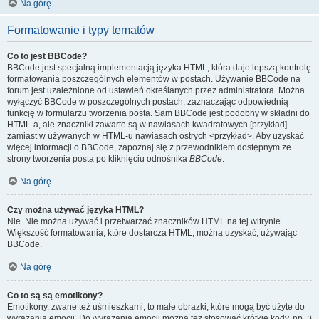
Na górę
Formatowanie i typy tematów
Co to jest BBCode?
BBCode jest specjalną implementacją języka HTML, która daje lepszą kontrolę
formatowania poszczególnych elementów w postach. Używanie BBCode na
forum jest uzależnione od ustawień określanych przez administratora. Można
wyłączyć BBCode w poszczególnych postach, zaznaczając odpowiednią
funkcję w formularzu tworzenia posta. Sam BBCode jest podobny w składni do
HTML-a, ale znaczniki zawarte są w nawiasach kwadratowych [przykład]
zamiast w używanych w HTML-u nawiasach ostrych <przykład>. Aby uzyskać
więcej informacji o BBCode, zapoznaj się z przewodnikiem dostępnym ze
strony tworzenia posta po kliknięciu odnośnika
BBCode
.
Na górę
Czy można używać języka HTML?
Nie. Nie można używać i przetwarzać znaczników HTML na tej witrynie.
Większość formatowania, które dostarcza HTML, można uzyskać, używając
BBCode.
Na górę
Co to są są emotikony?
Emotikony, zwane też uśmieszkami, to małe obrazki, które mogą być użyte do
wyrażania emocji. Do wyrażania emocji można też stosować krótkie kody, np. :)