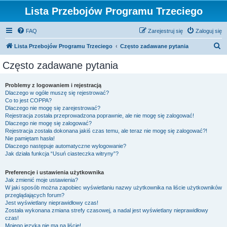
Lista Przebojów Programu Trzeciego
FAQ
Zarejestruj się
Zaloguj się
S
Lista Przebojów Programu Trzeciego
Często zadawane pytania
z
Często zadawane pytania
u
k
Problemy z logowaniem i rejestracją
Dlaczego w ogóle muszę się rejestrować?
a
Co to jest COPPA?
j
Dlaczego nie mogę się zarejestrować?
Rejestracja została przeprowadzona poprawnie, ale nie mogę się zalogować!
Dlaczego nie mogę się zalogować?
Rejestracja została dokonana jakiś czas temu, ale teraz nie mogę się zalogować?!
Nie pamiętam hasła!
Dlaczego następuje automatyczne wylogowanie?
Jak działa funkcja “Usuń ciasteczka witryny”?
Preferencje i ustawienia użytkownika
Jak zmienić moje ustawienia?
W jaki sposób można zapobiec wyświetlaniu nazwy użytkownika na liście użytkowników
przeglądających forum?
Jest wyświetlany nieprawidłowy czas!
Została wykonana zmiana strefy czasowej, a nadal jest wyświetlany nieprawidłowy
czas!
Mojego języka nie ma na liście!