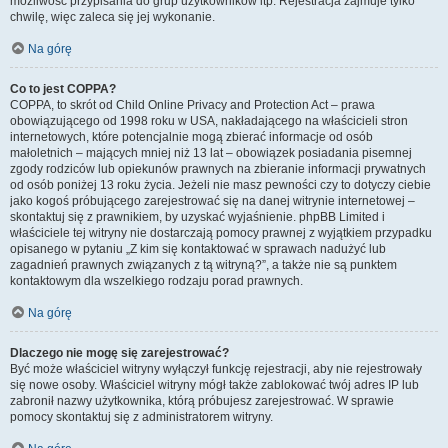
możliwość przypisania do grup użytkowników itp. Rejestracja zajmuje tylko
chwilę, więc zaleca się jej wykonanie.
Na górę
Co to jest COPPA?
COPPA, to skrót od Child Online Privacy and Protection Act – prawa
obowiązującego od 1998 roku w USA, nakładającego na właścicieli stron
internetowych, które potencjalnie mogą zbierać informacje od osób
małoletnich – mających mniej niż 13 lat – obowiązek posiadania pisemnej
zgody rodziców lub opiekunów prawnych na zbieranie informacji prywatnych
od osób poniżej 13 roku życia. Jeżeli nie masz pewności czy to dotyczy ciebie
jako kogoś próbującego zarejestrować się na danej witrynie internetowej –
skontaktuj się z prawnikiem, by uzyskać wyjaśnienie. phpBB Limited i
właściciele tej witryny nie dostarczają pomocy prawnej z wyjątkiem przypadku
opisanego w pytaniu „Z kim się kontaktować w sprawach nadużyć lub
zagadnień prawnych związanych z tą witryną?”, a także nie są punktem
kontaktowym dla wszelkiego rodzaju porad prawnych.
Na górę
Dlaczego nie mogę się zarejestrować?
Być może właściciel witryny wyłączył funkcję rejestracji, aby nie rejestrowały
się nowe osoby. Właściciel witryny mógł także zablokować twój adres IP lub
zabronił nazwy użytkownika, którą próbujesz zarejestrować. W sprawie
pomocy skontaktuj się z administratorem witryny.