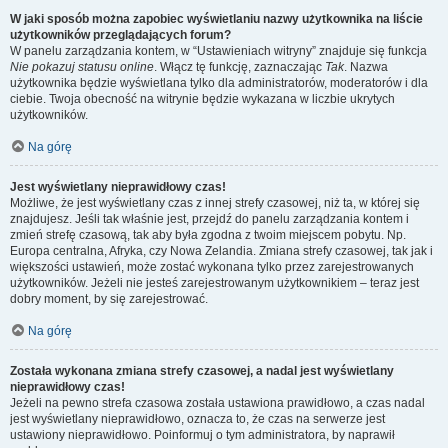
W jaki sposób można zapobiec wyświetlaniu nazwy użytkownika na liście
użytkowników przeglądających forum?
W panelu zarządzania kontem, w “Ustawieniach witryny” znajduje się funkcja
Nie pokazuj statusu online
. Włącz tę funkcję, zaznaczając
Tak
. Nazwa
użytkownika będzie wyświetlana tylko dla administratorów, moderatorów i dla
ciebie. Twoja obecność na witrynie będzie wykazana w liczbie ukrytych
użytkowników.
Na górę
Jest wyświetlany nieprawidłowy czas!
Możliwe, że jest wyświetlany czas z innej strefy czasowej, niż ta, w której się
znajdujesz. Jeśli tak właśnie jest, przejdź do panelu zarządzania kontem i
zmień strefę czasową, tak aby była zgodna z twoim miejscem pobytu. Np.
Europa centralna, Afryka, czy Nowa Zelandia. Zmiana strefy czasowej, tak jak i
większości ustawień, może zostać wykonana tylko przez zarejestrowanych
użytkowników. Jeżeli nie jesteś zarejestrowanym użytkownikiem – teraz jest
dobry moment, by się zarejestrować.
Na górę
Została wykonana zmiana strefy czasowej, a nadal jest wyświetlany
nieprawidłowy czas!
Jeżeli na pewno strefa czasowa została ustawiona prawidłowo, a czas nadal
jest wyświetlany nieprawidłowo, oznacza to, że czas na serwerze jest
ustawiony nieprawidłowo. Poinformuj o tym administratora, by naprawił