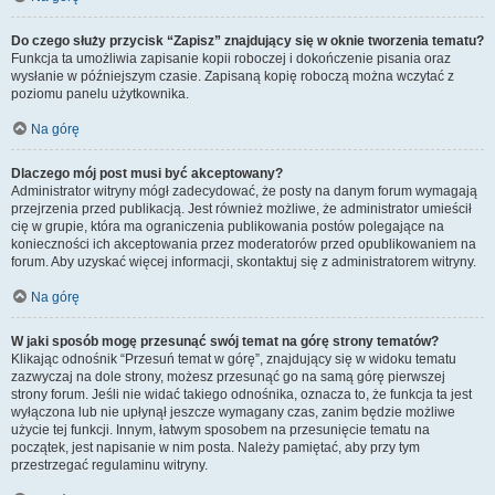
Do czego służy przycisk “Zapisz” znajdujący się w oknie tworzenia tematu?
Funkcja ta umożliwia zapisanie kopii roboczej i dokończenie pisania oraz
wysłanie w późniejszym czasie. Zapisaną kopię roboczą można wczytać z
poziomu panelu użytkownika.
Na górę
Dlaczego mój post musi być akceptowany?
Administrator witryny mógł zadecydować, że posty na danym forum wymagają
przejrzenia przed publikacją. Jest również możliwe, że administrator umieścił
cię w grupie, która ma ograniczenia publikowania postów polegające na
konieczności ich akceptowania przez moderatorów przed opublikowaniem na
forum. Aby uzyskać więcej informacji, skontaktuj się z administratorem witryny.
Na górę
W jaki sposób mogę przesunąć swój temat na górę strony tematów?
Klikając odnośnik “Przesuń temat w górę”, znajdujący się w widoku tematu
zazwyczaj na dole strony, możesz przesunąć go na samą górę pierwszej
strony forum. Jeśli nie widać takiego odnośnika, oznacza to, że funkcja ta jest
wyłączona lub nie upłynął jeszcze wymagany czas, zanim będzie możliwe
użycie tej funkcji. Innym, łatwym sposobem na przesunięcie tematu na
początek, jest napisanie w nim posta. Należy pamiętać, aby przy tym
przestrzegać regulaminu witryny.