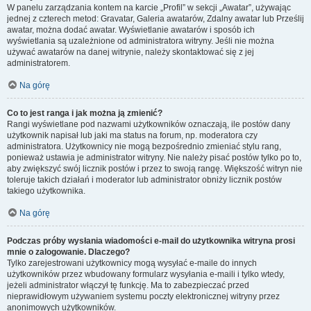
W panelu zarządzania kontem na karcie „Profil” w sekcji „Awatar”, używając
jednej z czterech metod: Gravatar, Galeria awatarów, Zdalny awatar lub Prześlij
awatar, można dodać awatar. Wyświetlanie awatarów i sposób ich
wyświetlania są uzależnione od administratora witryny. Jeśli nie można
używać awatarów na danej witrynie, należy skontaktować się z jej
administratorem.
Na górę
Co to jest ranga i jak można ją zmienić?
Rangi wyświetlane pod nazwami użytkowników oznaczają, ile postów dany
użytkownik napisał lub jaki ma status na forum, np. moderatora czy
administratora. Użytkownicy nie mogą bezpośrednio zmieniać stylu rang,
ponieważ ustawia je administrator witryny. Nie należy pisać postów tylko po to,
aby zwiększyć swój licznik postów i przez to swoją rangę. Większość witryn nie
toleruje takich działań i moderator lub administrator obniży licznik postów
takiego użytkownika.
Na górę
Podczas próby wysłania wiadomości e-mail do użytkownika witryna prosi
mnie o zalogowanie. Dlaczego?
Tylko zarejestrowani użytkownicy mogą wysyłać e-maile do innych
użytkowników przez wbudowany formularz wysyłania e-maili i tylko wtedy,
jeżeli administrator włączył tę funkcję. Ma to zabezpieczać przed
nieprawidłowym używaniem systemu poczty elektronicznej witryny przez
anonimowych użytkowników.