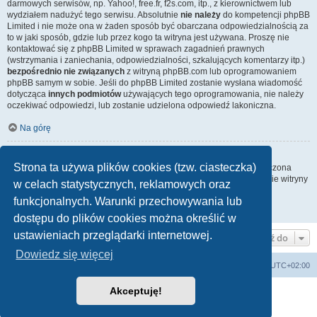
darmowych serwisów, np. Yahoo!, free.fr, f2s.com, itp., z kierownictwem lub
wydziałem nadużyć tego serwisu. Absolutnie
nie należy
do kompetencji phpBB
Limited i nie może ona w żaden sposób być obarczana odpowiedzialnością za
to w jaki sposób, gdzie lub przez kogo ta witryna jest używana. Proszę nie
kontaktować się z phpBB Limited w sprawach zagadnień prawnych
(wstrzymania i zaniechania, odpowiedzialności, szkalujących komentarzy itp.)
bezpośrednio nie związanych
z witryną phpBB.com lub oprogramowaniem
phpBB samym w sobie. Jeśli do phpBB Limited zostanie wysłana wiadomość
dotycząca
innych podmiotów
używających tego oprogramowania, nie należy
oczekiwać odpowiedzi, lub zostanie udzielona odpowiedź lakoniczna.
Na górę
Jak nawiązać kontakt z administratorem witryny?
Strona ta używa plików cookies (tzw. ciasteczka)
Wszyscy użytkownicy witryny mogą używać – jeśli funkcja ta jest włączona
przez administratora witryny – formularza „Kontakt z nami”. Członkowie witryny
w celach statystycznych, reklamowych oraz
mogą także używać odnośnika „Zespół administracyjny”.
funkcjonalnych. Warunki przechowywania lub
Na górę
dostępu do plików cookies można określić w
ustawieniach przeglądarki internetowej.
Przejdź do
Dowiedz się więcej
Lista Przebojów Programu Trzeciego
Strefa czasowa
UTC+02:00
Akceptuję!
Technologię dostarcza
phpBB
® Forum Software © phpBB Limited
Polski pakiet językowy dostarcza
phpBB.pl
Zasady ochrony danych osobowych
|
Regulamin