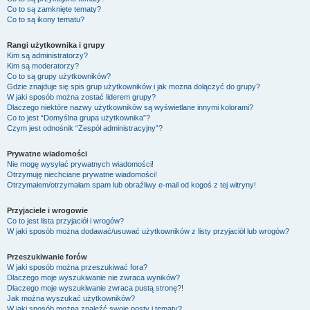
Co to są zamknięte tematy?
Co to są ikony tematu?
Rangi użytkownika i grupy
Kim są administratorzy?
Kim są moderatorzy?
Co to są grupy użytkowników?
Gdzie znajduje się spis grup użytkowników i jak można dołączyć do grupy?
W jaki sposób można zostać liderem grupy?
Dlaczego niektóre nazwy użytkowników są wyświetlane innymi kolorami?
Co to jest “Domyślna grupa użytkownika”?
Czym jest odnośnik “Zespół administracyjny”?
Prywatne wiadomości
Nie mogę wysyłać prywatnych wiadomości!
Otrzymuję niechciane prywatne wiadomości!
Otrzymałem/otrzymałam spam lub obraźliwy e-mail od kogoś z tej witryny!
Przyjaciele i wrogowie
Co to jest lista przyjaciół i wrogów?
W jaki sposób można dodawać/usuwać użytkowników z listy przyjaciół lub wrogów?
Przeszukiwanie forów
W jaki sposób można przeszukiwać fora?
Dlaczego moje wyszukiwanie nie zwraca wyników?
Dlaczego moje wyszukiwanie zwraca pustą stronę?!
Jak można wyszukać użytkowników?
W jaki sposób można znaleźć swoje posty i tematy?