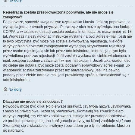
Na górę
Rejestracja została przeprowadzona poprawnie, ale nie mogę się
zalogować!
Po pierwsze, sprawdź swoją nazwę użytkownika i hasło. Jeśli są poprawne, to
wystąpiła jedna z dwóch przyczyn. Pierwszą z nich może być włączona funkcja
COPPA, a w czasie rejestracji została podana informacja, że masz mniej niż 13
lat. Wówczas należy wykonać instrukcje wysłane na twój adres e-mail. Jeśli nie
to było przyczyną, być może nie została aktywowana rejestracja. Niektóre
witryny przed pierwszym zalogowaniem wymagają aktywowania rejestracji
przez osobę rejestrującą się lub przez administratora. Informacja o tym była
wyświetlona podczas rejestracji. Jeśli została wysłana do ciebie wiadomość e-
mail, postępuj zgodnie z zawartymi w niej instrukcjami. Jeżeli taka wiadomość
do ciebie nie dotarła, być może został podany nieprawidłowy adres e-mail lub
wiadomość została zatrzymana przez filtr antyspamowy. Jeśli na pewno
podany przez ciebie adres e-mail jest prawidłowy, spróbuj skontaktować się z
administratorem.
Na górę
Dlaczego nie mogę się zalogować?
Powodów może być kilka. Po pierwsze sprawdź, czy twoja nazwa użytkownika
i hasło są prawidłowe. Jeżeli są prawidłowe, skontaktuj się z właścicielem
witryny i zapytaj, czy cię nie zablokowano. Istnieje też prawdopodobieństwo,
że problem powoduje błędna konfiguracja witryny, na której znajduje się forum.
Skontaktuj się z właścicielem witryny i powiadom go o tym problemie. Musi on
go naprawić.