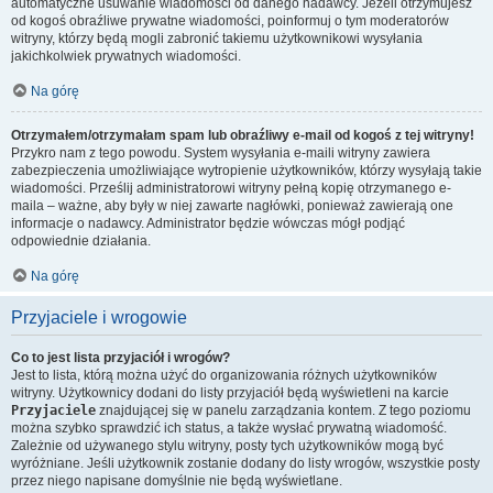
automatyczne usuwanie wiadomości od danego nadawcy. Jeżeli otrzymujesz
od kogoś obraźliwe prywatne wiadomości, poinformuj o tym moderatorów
witryny, którzy będą mogli zabronić takiemu użytkownikowi wysyłania
jakichkolwiek prywatnych wiadomości.
Na górę
Otrzymałem/otrzymałam spam lub obraźliwy e-mail od kogoś z tej witryny!
Przykro nam z tego powodu. System wysyłania e-maili witryny zawiera
zabezpieczenia umożliwiające wytropienie użytkowników, którzy wysyłają takie
wiadomości. Prześlij administratorowi witryny pełną kopię otrzymanego e-
maila – ważne, aby były w niej zawarte nagłówki, ponieważ zawierają one
informacje o nadawcy. Administrator będzie wówczas mógł podjąć
odpowiednie działania.
Na górę
Przyjaciele i wrogowie
Co to jest lista przyjaciół i wrogów?
Jest to lista, którą można użyć do organizowania różnych użytkowników
witryny. Użytkownicy dodani do listy przyjaciół będą wyświetleni na karcie
Przyjaciele
znajdującej się w panelu zarządzania kontem. Z tego poziomu
można szybko sprawdzić ich status, a także wysłać prywatną wiadomość.
Zależnie od używanego stylu witryny, posty tych użytkowników mogą być
wyróżniane. Jeśli użytkownik zostanie dodany do listy wrogów, wszystkie posty
przez niego napisane domyślnie nie będą wyświetlane.