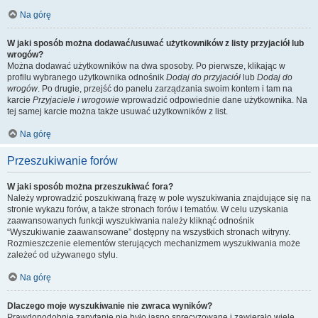
Na górę
W jaki sposób można dodawać/usuwać użytkowników z listy przyjaciół lub
wrogów?
Można dodawać użytkowników na dwa sposoby. Po pierwsze, klikając w
profilu wybranego użytkownika odnośnik
Dodaj do przyjaciół
lub
Dodaj do
wrogów
. Po drugie, przejść do panelu zarządzania swoim kontem i tam na
karcie
Przyjaciele i wrogowie
wprowadzić odpowiednie dane użytkownika. Na
tej samej karcie można także usuwać użytkowników z list.
Na górę
Przeszukiwanie forów
W jaki sposób można przeszukiwać fora?
Należy wprowadzić poszukiwaną frazę w pole wyszukiwania znajdujące się na
stronie wykazu forów, a także stronach forów i tematów. W celu uzyskania
zaawansowanych funkcji wyszukiwania należy kliknąć odnośnik
“Wyszukiwanie zaawansowane” dostępny na wszystkich stronach witryny.
Rozmieszczenie elementów sterujących mechanizmem wyszukiwania może
zależeć od używanego stylu.
Na górę
Dlaczego moje wyszukiwanie nie zwraca wyników?
Prawdopodobnie zapytanie nie było jasno sprecyzowane i zawierało wiele