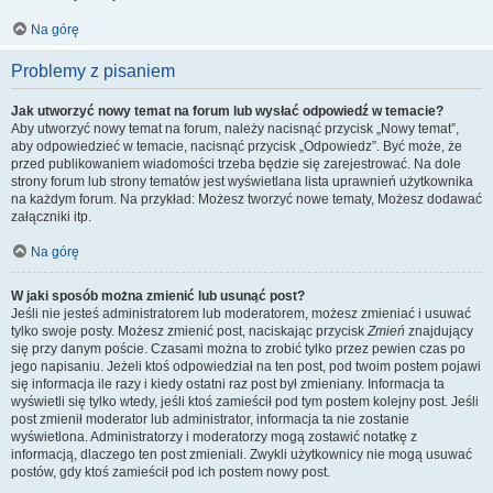
Na górę
Problemy z pisaniem
Jak utworzyć nowy temat na forum lub wysłać odpowiedź w temacie?
Aby utworzyć nowy temat na forum, należy nacisnąć przycisk „Nowy temat”,
aby odpowiedzieć w temacie, nacisnąć przycisk „Odpowiedz”. Być może, że
przed publikowaniem wiadomości trzeba będzie się zarejestrować. Na dole
strony forum lub strony tematów jest wyświetlana lista uprawnień użytkownika
na każdym forum. Na przykład: Możesz tworzyć nowe tematy, Możesz dodawać
załączniki itp.
Na górę
W jaki sposób można zmienić lub usunąć post?
Jeśli nie jesteś administratorem lub moderatorem, możesz zmieniać i usuwać
tylko swoje posty. Możesz zmienić post, naciskając przycisk
Zmień
znajdujący
się przy danym poście. Czasami można to zrobić tylko przez pewien czas po
jego napisaniu. Jeżeli ktoś odpowiedział na ten post, pod twoim postem pojawi
się informacja ile razy i kiedy ostatni raz post był zmieniany. Informacja ta
wyświetli się tylko wtedy, jeśli ktoś zamieścił pod tym postem kolejny post. Jeśli
post zmienił moderator lub administrator, informacja ta nie zostanie
wyświetlona. Administratorzy i moderatorzy mogą zostawić notatkę z
informacją, dlaczego ten post zmieniali. Zwykli użytkownicy nie mogą usuwać
postów, gdy ktoś zamieścił pod ich postem nowy post.