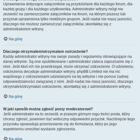
Uprawnienia dotyczące załączników są przydzielane dla każdego forum, dla
każdej grupy i dla każdego użytkownika. Administrator witryny mógł nie
zezwolić na zamieszczanie załączników na forum, na którym piszesz lub
przyznał uprawnienia tylko niektórym grupom. Jeśli nadal nie masz jasności,
dlaczego nie możesz zamieszczać załączników, skontaktuj się z
administratorem witryny.
Na górę
Dlaczego otrzymałem/otrzymałam ostrzeżenie?
Każdy administrator witryny ma swoje zasady i regulaminy obowiązujące na
danej witrynie. Są one opublikowane i administrator zaleca zapoznanie się z
nimi. Jeśli ktoś ich nie przestrzegał, może otrzymać ostrzeżenie. O udzieleniu
ostrzeżenia decyduje administrator witryny. phpBB Limited nie ma nic
wspólnego z ostrzeżeniami udzielanymi na tej witrynie i nie ponosi żadnej
odpowiedzialności związanej z nimi. Jeśli nadal nie masz jasności, dlaczego
otrzymałeś/otrzymałaś ostrzeżenie, skontaktuj się z administratorem witryny.
Na górę
W jaki sposób można zgłosić posty moderatorowi?
Jeśli administrator na to zezwolił, w prawym górnym rogu treści posta, który
chcesz zgłosić, powinien być widoczny odpowiedni przycisk. Naciśnięcie tego
przycisku spowoduje przeniesienie cię do formularza, który po jego
wypełnieniu umożliwi wysłanie zgłoszenia.
Na górę