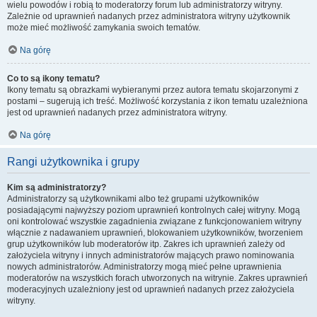
wielu powodów i robią to moderatorzy forum lub administratorzy witryny.
Zależnie od uprawnień nadanych przez administratora witryny użytkownik
może mieć możliwość zamykania swoich tematów.
Na górę
Co to są ikony tematu?
Ikony tematu są obrazkami wybieranymi przez autora tematu skojarzonymi z
postami – sugerują ich treść. Możliwość korzystania z ikon tematu uzależniona
jest od uprawnień nadanych przez administratora witryny.
Na górę
Rangi użytkownika i grupy
Kim są administratorzy?
Administratorzy są użytkownikami albo też grupami użytkowników
posiadającymi najwyższy poziom uprawnień kontrolnych całej witryny. Mogą
oni kontrolować wszystkie zagadnienia związane z funkcjonowaniem witryny
włącznie z nadawaniem uprawnień, blokowaniem użytkowników, tworzeniem
grup użytkowników lub moderatorów itp. Zakres ich uprawnień zależy od
założyciela witryny i innych administratorów mających prawo nominowania
nowych administratorów. Administratorzy mogą mieć pełne uprawnienia
moderatorów na wszystkich forach utworzonych na witrynie. Zakres uprawnień
moderacyjnych uzależniony jest od uprawnień nadanych przez założyciela
witryny.