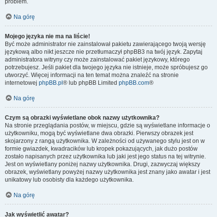
problem.
Na górę
Mojego języka nie ma na liście!
Być może administrator nie zainstalował pakietu zawierającego twoją wersję
językową albo nikt jeszcze nie przetłumaczył phpBB3 na twój język. Zapytaj
administratora witryny czy może zainstalować pakiet językowy, którego
potrzebujesz. Jeśli pakiet dla twojego języka nie istnieje, może spróbujesz go
utworzyć. Więcej informacji na ten temat można znaleźć na stronie
internetowej
phpBB.pl
® lub phpBB Limited
phpBB.com
®
Na górę
Czym są obrazki wyświetlane obok nazwy użytkownika?
Na stronie przeglądania postów, w miejscu, gdzie są wyświetlane informacje o
użytkowniku, mogą być wyświetlane dwa obrazki. Pierwszy obrazek jest
skojarzony z rangą użytkownika. W zależności od używanego stylu jest on w
formie gwiazdek, kwadracików lub kropek pokazujących, jak dużo postów
zostało napisanych przez użytkownika lub jaki jest jego status na tej witrynie.
Jest on wyświetlany poniżej nazwy użytkownika. Drugi, zazwyczaj większy
obrazek, wyświetlany powyżej nazwy użytkownika jest znany jako awatar i jest
unikatowy lub osobisty dla każdego użytkownika.
Na górę
Jak wyświetlić awatar?