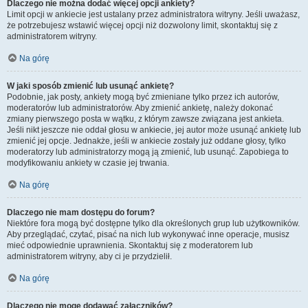
Dlaczego nie można dodać więcej opcji ankiety?
Limit opcji w ankiecie jest ustalany przez administratora witryny. Jeśli uważasz,
że potrzebujesz wstawić więcej opcji niż dozwolony limit, skontaktuj się z
administratorem witryny.
Na górę
W jaki sposób zmienić lub usunąć ankietę?
Podobnie, jak posty, ankiety mogą być zmieniane tylko przez ich autorów,
moderatorów lub administratorów. Aby zmienić ankietę, należy dokonać
zmiany pierwszego posta w wątku, z którym zawsze związana jest ankieta.
Jeśli nikt jeszcze nie oddał głosu w ankiecie, jej autor może usunąć ankietę lub
zmienić jej opcje. Jednakże, jeśli w ankiecie zostały już oddane głosy, tylko
moderatorzy lub administratorzy mogą ją zmienić, lub usunąć. Zapobiega to
modyfikowaniu ankiety w czasie jej trwania.
Na górę
Dlaczego nie mam dostępu do forum?
Niektóre fora mogą być dostępne tylko dla określonych grup lub użytkowników.
Aby przeglądać, czytać, pisać na nich lub wykonywać inne operacje, musisz
mieć odpowiednie uprawnienia. Skontaktuj się z moderatorem lub
administratorem witryny, aby ci je przydzielił.
Na górę
Dlaczego nie mogę dodawać załączników?