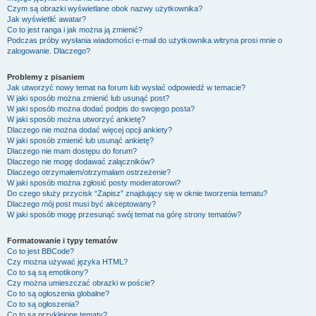
Czym są obrazki wyświetlane obok nazwy użytkownika?
Jak wyświetlić awatar?
Co to jest ranga i jak można ją zmienić?
Podczas próby wysłania wiadomości e-mail do użytkownika witryna prosi mnie o
zalogowanie. Dlaczego?
Problemy z pisaniem
Jak utworzyć nowy temat na forum lub wysłać odpowiedź w temacie?
W jaki sposób można zmienić lub usunąć post?
W jaki sposób można dodać podpis do swojego posta?
W jaki sposób można utworzyć ankietę?
Dlaczego nie można dodać więcej opcji ankiety?
W jaki sposób zmienić lub usunąć ankietę?
Dlaczego nie mam dostępu do forum?
Dlaczego nie mogę dodawać załączników?
Dlaczego otrzymałem/otrzymałam ostrzeżenie?
W jaki sposób można zgłosić posty moderatorowi?
Do czego służy przycisk “Zapisz” znajdujący się w oknie tworzenia tematu?
Dlaczego mój post musi być akceptowany?
W jaki sposób mogę przesunąć swój temat na górę strony tematów?
Formatowanie i typy tematów
Co to jest BBCode?
Czy można używać języka HTML?
Co to są są emotikony?
Czy można umieszczać obrazki w poście?
Co to są ogłoszenia globalne?
Co to są ogłoszenia?
Co to są przyklejone tematy?