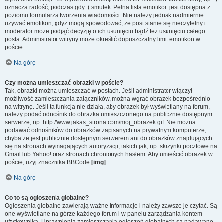
oznacza radość, podczas gdy :( smutek. Pełna lista emotikon jest dostępna z
poziomu formularza tworzenia wiadomości. Nie należy jednak nadmiernie
używać emotikon, gdyż mogą spowodować, że post stanie się nieczytelny i
moderator może podjąć decyzję o ich usunięciu bądź też usunięciu całego
posta. Administrator witryny może określić dopuszczalny limit emotikon w
poście.
Na górę
Czy można umieszczać obrazki w poście?
Tak, obrazki można umieszczać w postach. Jeśli administrator włączył
możliwość zamieszczania załączników, można wgrać obrazek bezpośrednio
na witrynę. Jeśli ta funkcja nie działa, aby obrazek był wyświetlany na forum,
należy podać odnośnik do obrazka umieszczonego na publicznie dostępnym
serwerze, np. http://www.jakas_strona.com/moj_obrazek.gif. Nie można
podawać odnośników do obrazków zapisanych na prywatnym komputerze,
chyba że jest publicznie dostępnym serwerem ani do obrazków znajdujących
się na stronach wymagających autoryzacji, takich jak, np. skrzynki pocztowe na
Gmail lub Yahoo! oraz stronach chronionych hasłem. Aby umieścić obrazek w
poście, użyj znacznika BBCode
[img]
.
Na górę
Co to są ogłoszenia globalne?
Ogłoszenia globalne zawierają ważne informacje i należy zawsze je czytać. Są
one wyświetlane na górze każdego forum i w panelu zarządzania kontem
użytkownika. Uprawnienia zamieszczania ogłoszeń globalnych są nadawane