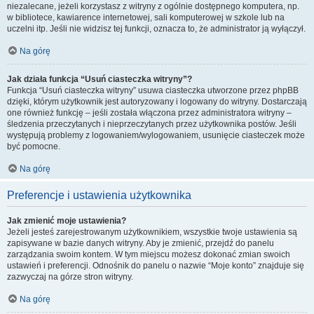
niezalecane, jeżeli korzystasz z witryny z ogólnie dostępnego komputera, np.
w bibliotece, kawiarence internetowej, sali komputerowej w szkole lub na
uczelni itp. Jeśli nie widzisz tej funkcji, oznacza to, że administrator ją wyłączył.
Na górę
Jak działa funkcja “Usuń ciasteczka witryny”?
Funkcja “Usuń ciasteczka witryny” usuwa ciasteczka utworzone przez phpBB
dzięki, którym użytkownik jest autoryzowany i logowany do witryny. Dostarczają
one również funkcję – jeśli została włączona przez administratora witryny –
śledzenia przeczytanych i nieprzeczytanych przez użytkownika postów. Jeśli
występują problemy z logowaniem/wylogowaniem, usunięcie ciasteczek może
być pomocne.
Na górę
Preferencje i ustawienia użytkownika
Jak zmienić moje ustawienia?
Jeżeli jesteś zarejestrowanym użytkownikiem, wszystkie twoje ustawienia są
zapisywane w bazie danych witryny. Aby je zmienić, przejdź do panelu
zarządzania swoim kontem. W tym miejscu możesz dokonać zmian swoich
ustawień i preferencji. Odnośnik do panelu o nazwie “Moje konto” znajduje się
zazwyczaj na górze stron witryny.
Na górę