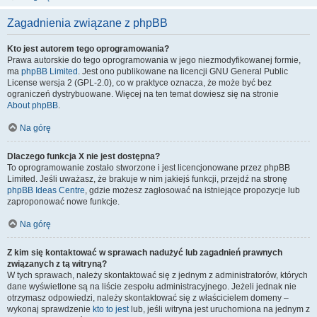
Zagadnienia związane z phpBB
Kto jest autorem tego oprogramowania?
Prawa autorskie do tego oprogramowania w jego niezmodyfikowanej formie,
ma
phpBB Limited
. Jest ono publikowane na licencji GNU General Public
License wersja 2 (GPL-2.0), co w praktyce oznacza, że może być bez
ograniczeń dystrybuowane. Więcej na ten temat dowiesz się na stronie
About phpBB
.
Na górę
Dlaczego funkcja X nie jest dostępna?
To oprogramowanie zostało stworzone i jest licencjonowane przez phpBB
Limited. Jeśli uważasz, że brakuje w nim jakiejś funkcji, przejdź na stronę
phpBB Ideas Centre
, gdzie możesz zagłosować na istniejące propozycje lub
zaproponować nowe funkcje.
Na górę
Z kim się kontaktować w sprawach nadużyć lub zagadnień prawnych
związanych z tą witryną?
W tych sprawach, należy skontaktować się z jednym z administratorów, których
dane wyświetlone są na liście zespołu administracyjnego. Jeżeli jednak nie
otrzymasz odpowiedzi, należy skontaktować się z właścicielem domeny –
wykonaj sprawdzenie
kto to jest
lub, jeśli witryna jest uruchomiona na jednym z