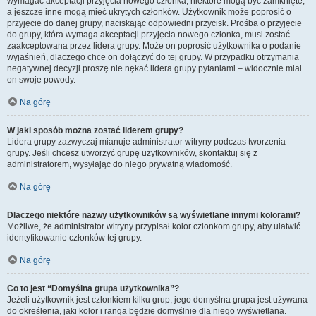
wymagać akceptacji przyjęcia nowego członka, niektóre mogą być zamknięte,
a jeszcze inne mogą mieć ukrytych członków. Użytkownik może poprosić o
przyjęcie do danej grupy, naciskając odpowiedni przycisk. Prośba o przyjęcie
do grupy, która wymaga akceptacji przyjęcia nowego członka, musi zostać
zaakceptowana przez lidera grupy. Może on poprosić użytkownika o podanie
wyjaśnień, dlaczego chce on dołączyć do tej grupy. W przypadku otrzymania
negatywnej decyzji proszę nie nękać lidera grupy pytaniami – widocznie miał
on swoje powody.
Na górę
W jaki sposób można zostać liderem grupy?
Lidera grupy zazwyczaj mianuje administrator witryny podczas tworzenia
grupy. Jeśli chcesz utworzyć grupę użytkowników, skontaktuj się z
administratorem, wysyłając do niego prywatną wiadomość.
Na górę
Dlaczego niektóre nazwy użytkowników są wyświetlane innymi kolorami?
Możliwe, że administrator witryny przypisał kolor członkom grupy, aby ułatwić
identyfikowanie członków tej grupy.
Na górę
Co to jest “Domyślna grupa użytkownika”?
Jeżeli użytkownik jest członkiem kilku grup, jego domyślna grupa jest używana
do określenia, jaki kolor i ranga będzie domyślnie dla niego wyświetlana.