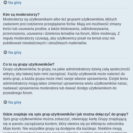
Na górę
Kim są moderatorzy?
Moderatorzy są użytkownikami albo też grupami użytkowników, których
zadaniem jest codzienne przeglądanie forów. Mają oni możliwość zmiany
treści lub usuwania postów, a także blokowania, odblokowywania,
przenoszenia, usuwania i dzielenia tematów na forum, które moderują. Z
reguły moderatorzy czuwają, aby użytkownicy pisali na temat oraz nie
publikowali niewłaściwych i obraźliwych materiałów.
Na górę
Co to są grupy użytkowników?
Grupy użytkowników, to grupy, na jakie administratorzy dzielą całą społeczność
witryny, aby łatwiej było nimi zarządzać. Każdy użytkownik może należeć do
wielu grup, a każda grupa może mieć swoje własne uprawnienia. Dzięki temu
administratorzy mogą łatwo zmieniać uprawnienia wielu użytkowników naraz,
nadawać uprawnienia moderatora lub dawać dostęp użytkownikom do
prywatnego forum.
Na górę
Gdzie znajduje się spis grup użytkowników i jak można dołączyć do grupy?
Spis grup użytkowników można zobaczyć, otwierając kartę
Grupy
znajdującą
się w panelu zarządzania kontem, który otwiera się po kliknięciu odnośnika
Moje konto
. Nie wszystkie grupy są dostępne dla każdego. Niektóre mogą