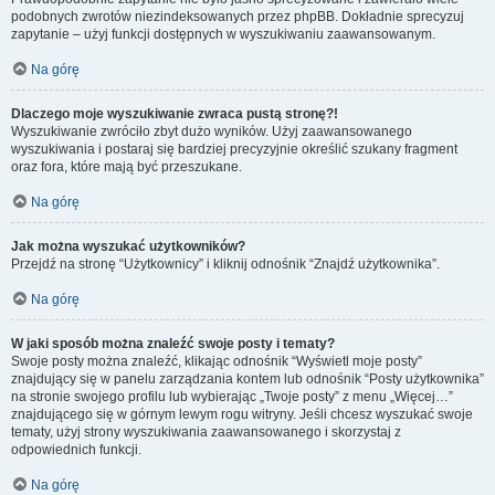
podobnych zwrotów niezindeksowanych przez phpBB. Dokładnie sprecyzuj
zapytanie – użyj funkcji dostępnych w wyszukiwaniu zaawansowanym.
Na górę
Dlaczego moje wyszukiwanie zwraca pustą stronę?!
Wyszukiwanie zwróciło zbyt dużo wyników. Użyj zaawansowanego
wyszukiwania i postaraj się bardziej precyzyjnie określić szukany fragment
oraz fora, które mają być przeszukane.
Na górę
Jak można wyszukać użytkowników?
Przejdź na stronę “Użytkownicy” i kliknij odnośnik “Znajdź użytkownika”.
Na górę
W jaki sposób można znaleźć swoje posty i tematy?
Swoje posty można znaleźć, klikając odnośnik “Wyświetl moje posty”
znajdujący się w panelu zarządzania kontem lub odnośnik “Posty użytkownika”
na stronie swojego profilu lub wybierając „Twoje posty” z menu „Więcej…”
znajdującego się w górnym lewym rogu witryny. Jeśli chcesz wyszukać swoje
tematy, użyj strony wyszukiwania zaawansowanego i skorzystaj z
odpowiednich funkcji.
Na górę