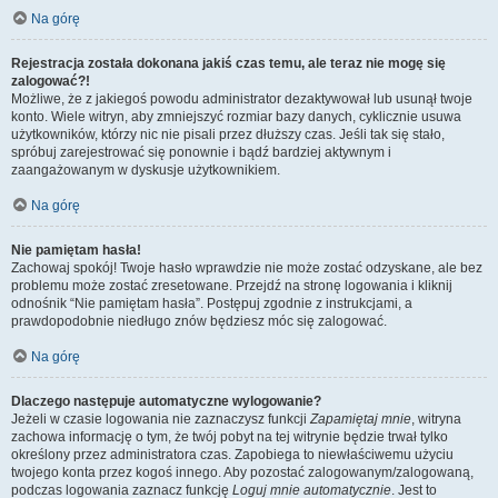
Na górę
Rejestracja została dokonana jakiś czas temu, ale teraz nie mogę się
zalogować?!
Możliwe, że z jakiegoś powodu administrator dezaktywował lub usunął twoje
konto. Wiele witryn, aby zmniejszyć rozmiar bazy danych, cyklicznie usuwa
użytkowników, którzy nic nie pisali przez dłuższy czas. Jeśli tak się stało,
spróbuj zarejestrować się ponownie i bądź bardziej aktywnym i
zaangażowanym w dyskusje użytkownikiem.
Na górę
Nie pamiętam hasła!
Zachowaj spokój! Twoje hasło wprawdzie nie może zostać odzyskane, ale bez
problemu może zostać zresetowane. Przejdź na stronę logowania i kliknij
odnośnik “Nie pamiętam hasła”. Postępuj zgodnie z instrukcjami, a
prawdopodobnie niedługo znów będziesz móc się zalogować.
Na górę
Dlaczego następuje automatyczne wylogowanie?
Jeżeli w czasie logowania nie zaznaczysz funkcji
Zapamiętaj mnie
, witryna
zachowa informację o tym, że twój pobyt na tej witrynie będzie trwał tylko
określony przez administratora czas. Zapobiega to niewłaściwemu użyciu
twojego konta przez kogoś innego. Aby pozostać zalogowanym/zalogowaną,
podczas logowania zaznacz funkcję
Loguj mnie automatycznie
. Jest to