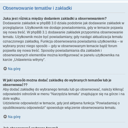
Obserwowanie tematów i zakładki
Jaka jest różnica między dodaniem zakładki a obserwowaniem?
Dodawanie zakładek w phpBB 3.0 działa podobnie jak dodawanie zakładek w
przeglądarce. Użytkownik nie dostaje powiadomienia, gdy w temacie pojawia
się nowa treść. W phpBB 3.1 dodawanie zakładek przypomina obserwowanie
tematu. Użytkownik może być powiadamiany, gdy nastąpi aktualizacja tematu
oznaczonego zakładką. Funkcja obserwowania powiadamia użytkownika – w
wybrany przez niego sposób – gdy w obserwowanym temacie bądź forum
pojawiła się nowa treść. Sposoby powiadamiania dla zakładek i
obserwowanych elementów można konfigurować w panelu użytkownika na
karcie „Ustawienia witryny”.
Na górę
W jaki sposób można dodać zakładkę do wybranych tematów lub je
obserwować??
Aby dodać zakładkę do wybranego tematu lub go obserwować, należy kliknąć
odpowiedni odnośnik w menu “Narzędzia tematu” znajdujące się na górze i na
dole wątku.
Udzielenie odpowiedzi w temacie, gdy jest aktywna funkcja “Powiadamiaj o
opublikowaniu odpowiedzi” spowoduje włączenie obserwowania tematu.
Na górę