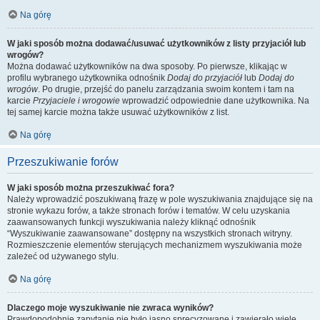
Na górę
W jaki sposób można dodawać/usuwać użytkowników z listy przyjaciół lub
wrogów?
Można dodawać użytkowników na dwa sposoby. Po pierwsze, klikając w
profilu wybranego użytkownika odnośnik
Dodaj do przyjaciół
lub
Dodaj do
wrogów
. Po drugie, przejść do panelu zarządzania swoim kontem i tam na
karcie
Przyjaciele i wrogowie
wprowadzić odpowiednie dane użytkownika. Na
tej samej karcie można także usuwać użytkowników z list.
Na górę
Przeszukiwanie forów
W jaki sposób można przeszukiwać fora?
Należy wprowadzić poszukiwaną frazę w pole wyszukiwania znajdujące się na
stronie wykazu forów, a także stronach forów i tematów. W celu uzyskania
zaawansowanych funkcji wyszukiwania należy kliknąć odnośnik
“Wyszukiwanie zaawansowane” dostępny na wszystkich stronach witryny.
Rozmieszczenie elementów sterujących mechanizmem wyszukiwania może
zależeć od używanego stylu.
Na górę
Dlaczego moje wyszukiwanie nie zwraca wyników?
Prawdopodobnie zapytanie nie było jasno sprecyzowane i zawierało wiele