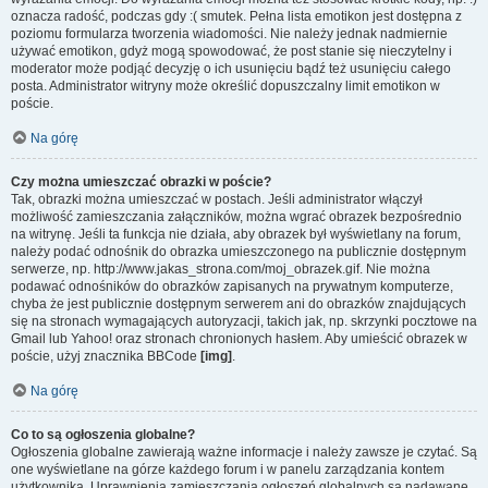
oznacza radość, podczas gdy :( smutek. Pełna lista emotikon jest dostępna z
poziomu formularza tworzenia wiadomości. Nie należy jednak nadmiernie
używać emotikon, gdyż mogą spowodować, że post stanie się nieczytelny i
moderator może podjąć decyzję o ich usunięciu bądź też usunięciu całego
posta. Administrator witryny może określić dopuszczalny limit emotikon w
poście.
Na górę
Czy można umieszczać obrazki w poście?
Tak, obrazki można umieszczać w postach. Jeśli administrator włączył
możliwość zamieszczania załączników, można wgrać obrazek bezpośrednio
na witrynę. Jeśli ta funkcja nie działa, aby obrazek był wyświetlany na forum,
należy podać odnośnik do obrazka umieszczonego na publicznie dostępnym
serwerze, np. http://www.jakas_strona.com/moj_obrazek.gif. Nie można
podawać odnośników do obrazków zapisanych na prywatnym komputerze,
chyba że jest publicznie dostępnym serwerem ani do obrazków znajdujących
się na stronach wymagających autoryzacji, takich jak, np. skrzynki pocztowe na
Gmail lub Yahoo! oraz stronach chronionych hasłem. Aby umieścić obrazek w
poście, użyj znacznika BBCode
[img]
.
Na górę
Co to są ogłoszenia globalne?
Ogłoszenia globalne zawierają ważne informacje i należy zawsze je czytać. Są
one wyświetlane na górze każdego forum i w panelu zarządzania kontem
użytkownika. Uprawnienia zamieszczania ogłoszeń globalnych są nadawane