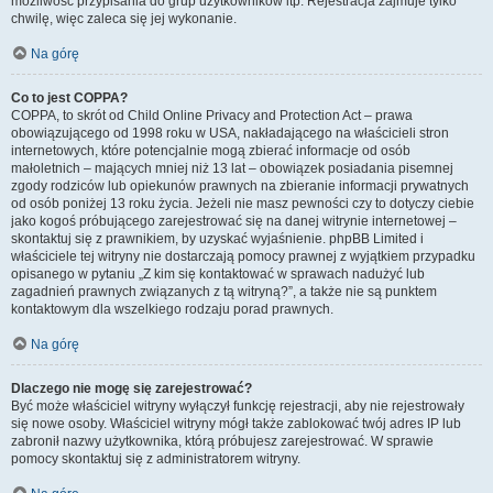
możliwość przypisania do grup użytkowników itp. Rejestracja zajmuje tylko
chwilę, więc zaleca się jej wykonanie.
Na górę
Co to jest COPPA?
COPPA, to skrót od Child Online Privacy and Protection Act – prawa
obowiązującego od 1998 roku w USA, nakładającego na właścicieli stron
internetowych, które potencjalnie mogą zbierać informacje od osób
małoletnich – mających mniej niż 13 lat – obowiązek posiadania pisemnej
zgody rodziców lub opiekunów prawnych na zbieranie informacji prywatnych
od osób poniżej 13 roku życia. Jeżeli nie masz pewności czy to dotyczy ciebie
jako kogoś próbującego zarejestrować się na danej witrynie internetowej –
skontaktuj się z prawnikiem, by uzyskać wyjaśnienie. phpBB Limited i
właściciele tej witryny nie dostarczają pomocy prawnej z wyjątkiem przypadku
opisanego w pytaniu „Z kim się kontaktować w sprawach nadużyć lub
zagadnień prawnych związanych z tą witryną?”, a także nie są punktem
kontaktowym dla wszelkiego rodzaju porad prawnych.
Na górę
Dlaczego nie mogę się zarejestrować?
Być może właściciel witryny wyłączył funkcję rejestracji, aby nie rejestrowały
się nowe osoby. Właściciel witryny mógł także zablokować twój adres IP lub
zabronił nazwy użytkownika, którą próbujesz zarejestrować. W sprawie
pomocy skontaktuj się z administratorem witryny.