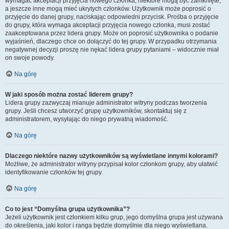
wymagać akceptacji przyjęcia nowego członka, niektóre mogą być zamknięte,
a jeszcze inne mogą mieć ukrytych członków. Użytkownik może poprosić o
przyjęcie do danej grupy, naciskając odpowiedni przycisk. Prośba o przyjęcie
do grupy, która wymaga akceptacji przyjęcia nowego członka, musi zostać
zaakceptowana przez lidera grupy. Może on poprosić użytkownika o podanie
wyjaśnień, dlaczego chce on dołączyć do tej grupy. W przypadku otrzymania
negatywnej decyzji proszę nie nękać lidera grupy pytaniami – widocznie miał
on swoje powody.
Na górę
W jaki sposób można zostać liderem grupy?
Lidera grupy zazwyczaj mianuje administrator witryny podczas tworzenia
grupy. Jeśli chcesz utworzyć grupę użytkowników, skontaktuj się z
administratorem, wysyłając do niego prywatną wiadomość.
Na górę
Dlaczego niektóre nazwy użytkowników są wyświetlane innymi kolorami?
Możliwe, że administrator witryny przypisał kolor członkom grupy, aby ułatwić
identyfikowanie członków tej grupy.
Na górę
Co to jest “Domyślna grupa użytkownika”?
Jeżeli użytkownik jest członkiem kilku grup, jego domyślna grupa jest używana
do określenia, jaki kolor i ranga będzie domyślnie dla niego wyświetlana.