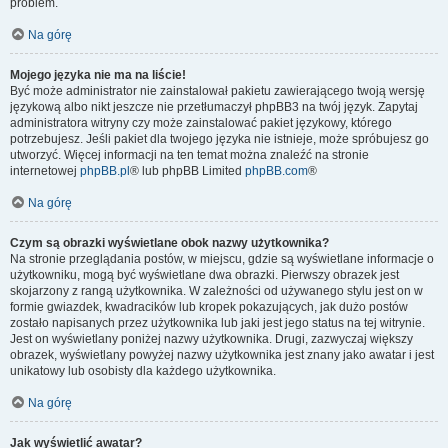
problem.
Na górę
Mojego języka nie ma na liście!
Być może administrator nie zainstalował pakietu zawierającego twoją wersję
językową albo nikt jeszcze nie przetłumaczył phpBB3 na twój język. Zapytaj
administratora witryny czy może zainstalować pakiet językowy, którego
potrzebujesz. Jeśli pakiet dla twojego języka nie istnieje, może spróbujesz go
utworzyć. Więcej informacji na ten temat można znaleźć na stronie
internetowej
phpBB.pl
® lub phpBB Limited
phpBB.com
®
Na górę
Czym są obrazki wyświetlane obok nazwy użytkownika?
Na stronie przeglądania postów, w miejscu, gdzie są wyświetlane informacje o
użytkowniku, mogą być wyświetlane dwa obrazki. Pierwszy obrazek jest
skojarzony z rangą użytkownika. W zależności od używanego stylu jest on w
formie gwiazdek, kwadracików lub kropek pokazujących, jak dużo postów
zostało napisanych przez użytkownika lub jaki jest jego status na tej witrynie.
Jest on wyświetlany poniżej nazwy użytkownika. Drugi, zazwyczaj większy
obrazek, wyświetlany powyżej nazwy użytkownika jest znany jako awatar i jest
unikatowy lub osobisty dla każdego użytkownika.
Na górę
Jak wyświetlić awatar?