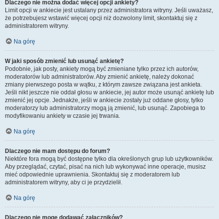
Dlaczego nie można dodać więcej opcji ankiety?
Limit opcji w ankiecie jest ustalany przez administratora witryny. Jeśli uważasz,
że potrzebujesz wstawić więcej opcji niż dozwolony limit, skontaktuj się z
administratorem witryny.
Na górę
W jaki sposób zmienić lub usunąć ankietę?
Podobnie, jak posty, ankiety mogą być zmieniane tylko przez ich autorów,
moderatorów lub administratorów. Aby zmienić ankietę, należy dokonać
zmiany pierwszego posta w wątku, z którym zawsze związana jest ankieta.
Jeśli nikt jeszcze nie oddał głosu w ankiecie, jej autor może usunąć ankietę lub
zmienić jej opcje. Jednakże, jeśli w ankiecie zostały już oddane głosy, tylko
moderatorzy lub administratorzy mogą ją zmienić, lub usunąć. Zapobiega to
modyfikowaniu ankiety w czasie jej trwania.
Na górę
Dlaczego nie mam dostępu do forum?
Niektóre fora mogą być dostępne tylko dla określonych grup lub użytkowników.
Aby przeglądać, czytać, pisać na nich lub wykonywać inne operacje, musisz
mieć odpowiednie uprawnienia. Skontaktuj się z moderatorem lub
administratorem witryny, aby ci je przydzielił.
Na górę
Dlaczego nie mogę dodawać załączników?