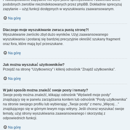
podobnych zwrotów niezindeksowanych przez phpBB. Dokładnie sprecyzuj
zapytanie – użyj funkcji dostępnych w wyszukiwaniu zaawansowanym.
Na górę
Dlaczego moje wyszukiwanie zwraca pustą stronę?!
Wyszukiwanie zwróciło zbyt dużo wyników. Użyj zaawansowanego
wyszukiwania i postaraj się bardziej precyzyjnie określić szukany fragment
oraz fora, które mają być przeszukane.
Na górę
Jak można wyszukać użytkowników?
Przejdź na stronę “Użytkownicy” i kliknij odnośnik “Znajdź użytkownika”.
Na górę
W jaki sposób można znaleźć swoje posty i tematy?
Swoje posty można znaleźć, klikając odnośnik “Wyświetl moje posty”
znajdujący się w panelu zarządzania kontem lub odnośnik “Posty użytkownika”
na stronie swojego profilu lub wybierając „Twoje posty” z menu „Więcej…”
znajdującego się w górnym lewym rogu witryny. Jeśli chcesz wyszukać swoje
tematy, użyj strony wyszukiwania zaawansowanego i skorzystaj z
odpowiednich funkcji.
Na górę