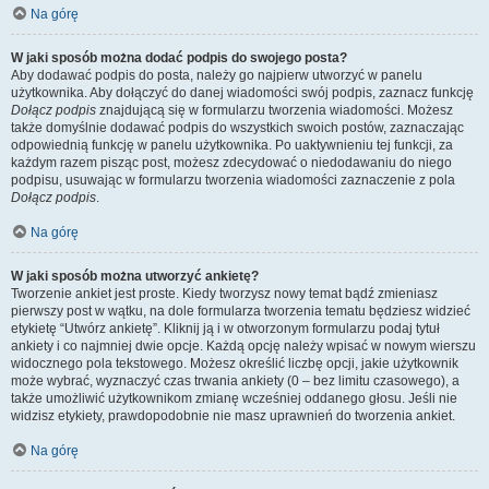
Na górę
W jaki sposób można dodać podpis do swojego posta?
Aby dodawać podpis do posta, należy go najpierw utworzyć w panelu
użytkownika. Aby dołączyć do danej wiadomości swój podpis, zaznacz funkcję
Dołącz podpis
znajdującą się w formularzu tworzenia wiadomości. Możesz
także domyślnie dodawać podpis do wszystkich swoich postów, zaznaczając
odpowiednią funkcję w panelu użytkownika. Po uaktywnieniu tej funkcji, za
każdym razem pisząc post, możesz zdecydować o niedodawaniu do niego
podpisu, usuwając w formularzu tworzenia wiadomości zaznaczenie z pola
Dołącz podpis
.
Na górę
W jaki sposób można utworzyć ankietę?
Tworzenie ankiet jest proste. Kiedy tworzysz nowy temat bądź zmieniasz
pierwszy post w wątku, na dole formularza tworzenia tematu będziesz widzieć
etykietę “Utwórz ankietę”. Kliknij ją i w otworzonym formularzu podaj tytuł
ankiety i co najmniej dwie opcje. Każdą opcję należy wpisać w nowym wierszu
widocznego pola tekstowego. Możesz określić liczbę opcji, jakie użytkownik
może wybrać, wyznaczyć czas trwania ankiety (0 – bez limitu czasowego), a
także umożliwić użytkownikom zmianę wcześniej oddanego głosu. Jeśli nie
widzisz etykiety, prawdopodobnie nie masz uprawnień do tworzenia ankiet.
Na górę