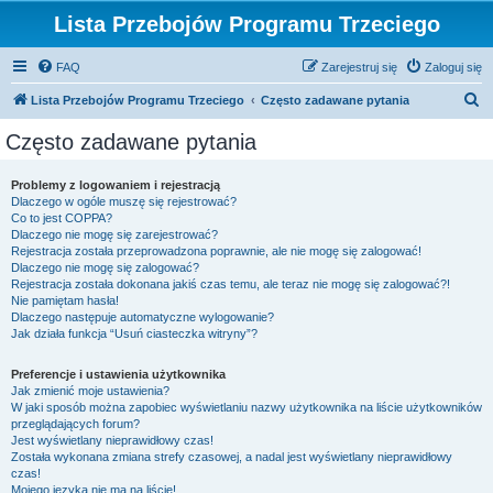
Lista Przebojów Programu Trzeciego
FAQ
Zarejestruj się
Zaloguj się
S
Lista Przebojów Programu Trzeciego
Często zadawane pytania
z
Często zadawane pytania
u
k
Problemy z logowaniem i rejestracją
Dlaczego w ogóle muszę się rejestrować?
a
Co to jest COPPA?
j
Dlaczego nie mogę się zarejestrować?
Rejestracja została przeprowadzona poprawnie, ale nie mogę się zalogować!
Dlaczego nie mogę się zalogować?
Rejestracja została dokonana jakiś czas temu, ale teraz nie mogę się zalogować?!
Nie pamiętam hasła!
Dlaczego następuje automatyczne wylogowanie?
Jak działa funkcja “Usuń ciasteczka witryny”?
Preferencje i ustawienia użytkownika
Jak zmienić moje ustawienia?
W jaki sposób można zapobiec wyświetlaniu nazwy użytkownika na liście użytkowników
przeglądających forum?
Jest wyświetlany nieprawidłowy czas!
Została wykonana zmiana strefy czasowej, a nadal jest wyświetlany nieprawidłowy
czas!
Mojego języka nie ma na liście!