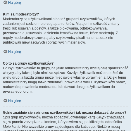
Na górę
Kim są moderatorzy?
Moderatorzy są użytkownikami albo też grupami użytkowników, których
zadaniem jest codzienne przeglądanie forów. Mają oni możliwość zmiany
treści lub usuwania postów, a także blokowania, odblokowywania,
przenoszenia, usuwania i dzielenia tematów na forum, które moderują. Z
reguły moderatorzy czuwają, aby użytkownicy pisali na temat oraz nie
publikowali niewłaściwych i obraźliwych materiałów.
Na górę
Co to są grupy użytkowników?
Grupy użytkowników, to grupy, na jakie administratorzy dzielą całą społeczność
witryny, aby łatwiej było nimi zarządzać. Każdy użytkownik może należeć do
wielu grup, a każda grupa może mieć swoje własne uprawnienia. Dzięki temu
administratorzy mogą łatwo zmieniać uprawnienia wielu użytkowników naraz,
nadawać uprawnienia moderatora lub dawać dostęp użytkownikom do
prywatnego forum.
Na górę
Gdzie znajduje się spis grup użytkowników i jak można dołączyć do grupy?
Spis grup użytkowników można zobaczyć, otwierając kartę
Grupy
znajdującą
się w panelu zarządzania kontem, który otwiera się po kliknięciu odnośnika
Moje konto
. Nie wszystkie grupy są dostępne dla każdego. Niektóre mogą