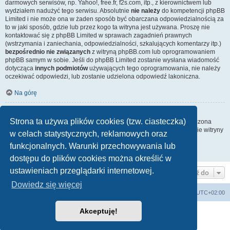
darmowych serwisów, np. Yahoo!, free.fr, f2s.com, itp., z kierownictwem lub
wydziałem nadużyć tego serwisu. Absolutnie
nie należy
do kompetencji phpBB
Limited i nie może ona w żaden sposób być obarczana odpowiedzialnością za
to w jaki sposób, gdzie lub przez kogo ta witryna jest używana. Proszę nie
kontaktować się z phpBB Limited w sprawach zagadnień prawnych
(wstrzymania i zaniechania, odpowiedzialności, szkalujących komentarzy itp.)
bezpośrednio nie związanych
z witryną phpBB.com lub oprogramowaniem
phpBB samym w sobie. Jeśli do phpBB Limited zostanie wysłana wiadomość
dotycząca
innych podmiotów
używających tego oprogramowania, nie należy
oczekiwać odpowiedzi, lub zostanie udzielona odpowiedź lakoniczna.
Na górę
Jak nawiązać kontakt z administratorem witryny?
Strona ta używa plików cookies (tzw. ciasteczka)
Wszyscy użytkownicy witryny mogą używać – jeśli funkcja ta jest włączona
przez administratora witryny – formularza „Kontakt z nami”. Członkowie witryny
w celach statystycznych, reklamowych oraz
mogą także używać odnośnika „Zespół administracyjny”.
funkcjonalnych. Warunki przechowywania lub
Na górę
dostępu do plików cookies można określić w
ustawieniach przeglądarki internetowej.
Przejdź do
Dowiedz się więcej
Lista Przebojów Programu Trzeciego
Strefa czasowa
UTC+02:00
Akceptuję!
Technologię dostarcza
phpBB
® Forum Software © phpBB Limited
Polski pakiet językowy dostarcza
phpBB.pl
Zasady ochrony danych osobowych
|
Regulamin