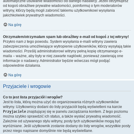
automatyczne usuwanie wiadomości od danego nadawcy. Jeżeli otrzymujesz
od kogoś obraźliwe prywatne wiadomości, poinformuj o tym moderatorów
witryny, którzy będą mogli zabronić takiemu użytkownikowi wysyłania
jakichkolwiek prywatnych wiadomości.
Na górę
Otrzymałem/otrzymałam spam lub obraźliwy e-mail od kogoś z tej witryny!
Przykro nam z tego powodu. System wysyłania e-maili witryny zawiera
zabezpieczenia umożliwiające wytropienie użytkowników, którzy wysyłają takie
wiadomości. Prześlij administratorowi witryny pełną kopię otrzymanego e-
maila – ważne, aby były w niej zawarte nagłówki, ponieważ zawierają one
informacje o nadawcy. Administrator będzie wówczas mógł podjąć
odpowiednie działania.
Na górę
Przyjaciele i wrogowie
Co to jest lista przyjaciół i wrogów?
Jest to lista, którą można użyć do organizowania różnych użytkowników
witryny. Użytkownicy dodani do listy przyjaciół będą wyświetleni na karcie
Przyjaciele
znajdującej się w panelu zarządzania kontem. Z tego poziomu
można szybko sprawdzić ich status, a także wysłać prywatną wiadomość.
Zależnie od używanego stylu witryny, posty tych użytkowników mogą być
wyróżniane. Jeśli użytkownik zostanie dodany do listy wrogów, wszystkie posty
przez niego napisane domyślnie nie będą wyświetlane.