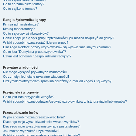
Co to są zamknięte tematy?
Co to są ikony tematu?
Rangi użytkownika i grupy
Kim są administratorzy?
Kim są moderatorzy?
Co to są grupy użytkowników?
Gdzie znajduje się spis grup użytkowników i jak można dołączyć do grupy?
W jaki sposób można zostać liderem grupy?
Dlaczego niektóre nazwy użytkowników są wyświetlane innymi kolorami?
Co to jest “Domyślna grupa użytkownika”?
Czym jest odnośnik “Zespół administracyjny”?
Prywatne wiadomości
Nie mogę wysyłać prywatnych wiadomości!
Otrzymuję niechciane prywatne wiadomości!
Otrzymałem/otrzymałam spam lub obraźliwy e-mail od kogoś z tej witryny!
Przyjaciele i wrogowie
Co to jest lista przyjaciół i wrogów?
W jaki sposób można dodawać/usuwać użytkowników z listy przyjaciół lub wrogów?
Przeszukiwanie forów
W jaki sposób można przeszukiwać fora?
Dlaczego moje wyszukiwanie nie zwraca wyników?
Dlaczego moje wyszukiwanie zwraca pustą stronę?!
Jak można wyszukać użytkowników?
W jaki sposób można znaleźć swoje posty i tematy?