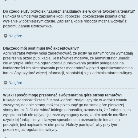
Do czego służy przycisk “Zapisz” znajdujący się w oknie tworzenia tematu?
Funkcja ta umożliwia zapisanie kopii roboczej i dokończenie pisania oraz
wysłanie w późniejszym czasie. Zapisaną kopię roboczą można wczytać z
poziomu panelu użytkownika.
Na górę
Dlaczego mój post musi być akceptowany?
Administrator witryny mógł zadecydować, że posty na danym forum wymagają
przejrzenia przed publikacją. Jest również możliwe, że administrator umieścił
cię w grupie, która ma ograniczenia publikowania postów polegające na
konieczności ich akceptowania przez moderatorów przed opublikowaniem na
forum. Aby uzyskać więcej informacji, skontaktuj się z administratorem witryny.
Na górę
W jaki sposób mogę przesunąć swój temat na górę strony tematów?
Klikając odnośnik “Przesuń temat w górę”, znajdujący się w widoku tematu
zazwyczaj na dole strony, możesz przesunąć go na samą górę pierwszej
strony forum. Jeśli nie widać takiego odnośnika, oznacza to, że funkcja ta jest
wyłączona lub nie upłynął jeszcze wymagany czas, zanim będzie możliwe
użycie tej funkcji. Innym, łatwym sposobem na przesunięcie tematu na
początek, jest napisanie w nim posta. Należy pamiętać, aby przy tym
przestrzegać regulaminu witryny.