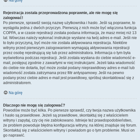
Na górę
Rejestracja została przeprowadzona poprawnie, ale nie mogę się
zalogować!
Po pierwsze, sprawdź swoją nazwę użytkownika i hasło. Jeśli są poprawne, to
wystąpiła jedna z dwóch przyczyn. Pierwszą z nich może być włączona funkcja
COPPA, a w czasie rejestracji została podana informacja, że masz mniej niż 13
lat. Wówczas należy wykonać instrukcje wysłane na twój adres e-mail. Jeśli nie
to było przyczyną, być może nie została aktywowana rejestracja. Niektóre
witryny przed pierwszym zalogowaniem wymagają aktywowania rejestracji
przez osobę rejestrującą się lub przez administratora. Informacja o tym była
wyświetlona podczas rejestracji. Jeśli została wysłana do ciebie wiadomość e-
mail, postępuj zgodnie z zawartymi w niej instrukcjami. Jeżeli taka wiadomość
do ciebie nie dotarła, być może został podany nieprawidłowy adres e-mail lub
wiadomość została zatrzymana przez filtr antyspamowy. Jeśli na pewno
podany przez ciebie adres e-mail jest prawidłowy, spróbuj skontaktować się z
administratorem.
Na górę
Dlaczego nie mogę się zalogować?
Powodów może być kilka. Po pierwsze sprawdź, czy twoja nazwa użytkownika
i hasło są prawidłowe. Jeżeli są prawidłowe, skontaktuj się z właścicielem
witryny i zapytaj, czy cię nie zablokowano. Istnieje też prawdopodobieństwo,
że problem powoduje błędna konfiguracja witryny, na której znajduje się forum.
Skontaktuj się z właścicielem witryny i powiadom go o tym problemie. Musi on
go naprawić.