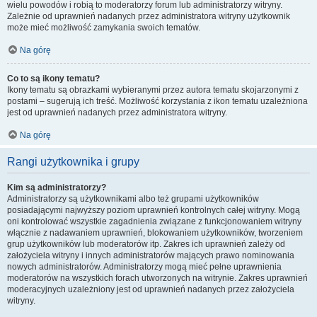
wielu powodów i robią to moderatorzy forum lub administratorzy witryny.
Zależnie od uprawnień nadanych przez administratora witryny użytkownik
może mieć możliwość zamykania swoich tematów.
Na górę
Co to są ikony tematu?
Ikony tematu są obrazkami wybieranymi przez autora tematu skojarzonymi z
postami – sugerują ich treść. Możliwość korzystania z ikon tematu uzależniona
jest od uprawnień nadanych przez administratora witryny.
Na górę
Rangi użytkownika i grupy
Kim są administratorzy?
Administratorzy są użytkownikami albo też grupami użytkowników
posiadającymi najwyższy poziom uprawnień kontrolnych całej witryny. Mogą
oni kontrolować wszystkie zagadnienia związane z funkcjonowaniem witryny
włącznie z nadawaniem uprawnień, blokowaniem użytkowników, tworzeniem
grup użytkowników lub moderatorów itp. Zakres ich uprawnień zależy od
założyciela witryny i innych administratorów mających prawo nominowania
nowych administratorów. Administratorzy mogą mieć pełne uprawnienia
moderatorów na wszystkich forach utworzonych na witrynie. Zakres uprawnień
moderacyjnych uzależniony jest od uprawnień nadanych przez założyciela
witryny.