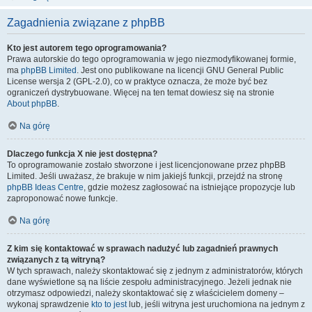
Zagadnienia związane z phpBB
Kto jest autorem tego oprogramowania?
Prawa autorskie do tego oprogramowania w jego niezmodyfikowanej formie,
ma
phpBB Limited
. Jest ono publikowane na licencji GNU General Public
License wersja 2 (GPL-2.0), co w praktyce oznacza, że może być bez
ograniczeń dystrybuowane. Więcej na ten temat dowiesz się na stronie
About phpBB
.
Na górę
Dlaczego funkcja X nie jest dostępna?
To oprogramowanie zostało stworzone i jest licencjonowane przez phpBB
Limited. Jeśli uważasz, że brakuje w nim jakiejś funkcji, przejdź na stronę
phpBB Ideas Centre
, gdzie możesz zagłosować na istniejące propozycje lub
zaproponować nowe funkcje.
Na górę
Z kim się kontaktować w sprawach nadużyć lub zagadnień prawnych
związanych z tą witryną?
W tych sprawach, należy skontaktować się z jednym z administratorów, których
dane wyświetlone są na liście zespołu administracyjnego. Jeżeli jednak nie
otrzymasz odpowiedzi, należy skontaktować się z właścicielem domeny –
wykonaj sprawdzenie
kto to jest
lub, jeśli witryna jest uruchomiona na jednym z