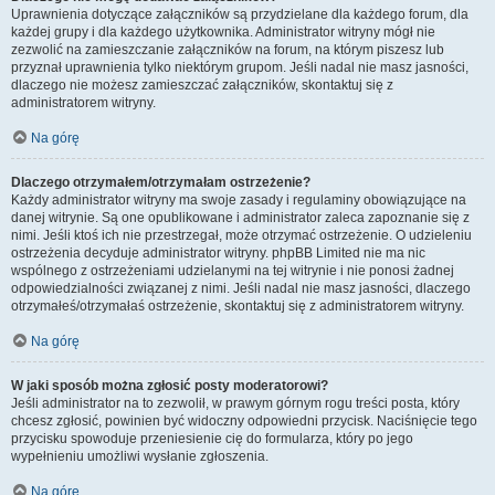
Uprawnienia dotyczące załączników są przydzielane dla każdego forum, dla
każdej grupy i dla każdego użytkownika. Administrator witryny mógł nie
zezwolić na zamieszczanie załączników na forum, na którym piszesz lub
przyznał uprawnienia tylko niektórym grupom. Jeśli nadal nie masz jasności,
dlaczego nie możesz zamieszczać załączników, skontaktuj się z
administratorem witryny.
Na górę
Dlaczego otrzymałem/otrzymałam ostrzeżenie?
Każdy administrator witryny ma swoje zasady i regulaminy obowiązujące na
danej witrynie. Są one opublikowane i administrator zaleca zapoznanie się z
nimi. Jeśli ktoś ich nie przestrzegał, może otrzymać ostrzeżenie. O udzieleniu
ostrzeżenia decyduje administrator witryny. phpBB Limited nie ma nic
wspólnego z ostrzeżeniami udzielanymi na tej witrynie i nie ponosi żadnej
odpowiedzialności związanej z nimi. Jeśli nadal nie masz jasności, dlaczego
otrzymałeś/otrzymałaś ostrzeżenie, skontaktuj się z administratorem witryny.
Na górę
W jaki sposób można zgłosić posty moderatorowi?
Jeśli administrator na to zezwolił, w prawym górnym rogu treści posta, który
chcesz zgłosić, powinien być widoczny odpowiedni przycisk. Naciśnięcie tego
przycisku spowoduje przeniesienie cię do formularza, który po jego
wypełnieniu umożliwi wysłanie zgłoszenia.
Na górę