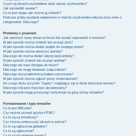
Czym są obrazki wyświetlane obok nazwy użytkownika?
Jak wyświetlić awatar?
Co to jest ranga i jak można ją zmienić?
Podczas próby wysłania wiadomości e-mail do użytkownika witryna prosi mnie o
zalogowanie. Dlaczego?
Problemy z pisaniem
Jak utworzyć nowy temat na forum lub wysłać odpowiedź w temacie?
W jaki sposób można zmienić lub usunąć post?
W jaki sposób można dodać podpis do swojego posta?
W jaki sposób można utworzyć ankietę?
Dlaczego nie można dodać więcej opcji ankiety?
W jaki sposób zmienić lub usunąć ankietę?
Dlaczego nie mam dostępu do forum?
Dlaczego nie mogę dodawać załączników?
Dlaczego otrzymałem/otrzymałam ostrzeżenie?
W jaki sposób można zgłosić posty moderatorowi?
Do czego służy przycisk “Zapisz” znajdujący się w oknie tworzenia tematu?
Dlaczego mój post musi być akceptowany?
W jaki sposób mogę przesunąć swój temat na górę strony tematów?
Formatowanie i typy tematów
Co to jest BBCode?
Czy można używać języka HTML?
Co to są są emotikony?
Czy można umieszczać obrazki w poście?
Co to są ogłoszenia globalne?
Co to są ogłoszenia?
Co to są przyklejone tematy?