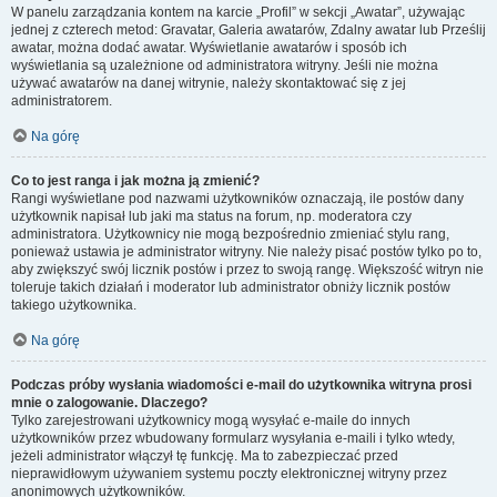
W panelu zarządzania kontem na karcie „Profil” w sekcji „Awatar”, używając
jednej z czterech metod: Gravatar, Galeria awatarów, Zdalny awatar lub Prześlij
awatar, można dodać awatar. Wyświetlanie awatarów i sposób ich
wyświetlania są uzależnione od administratora witryny. Jeśli nie można
używać awatarów na danej witrynie, należy skontaktować się z jej
administratorem.
Na górę
Co to jest ranga i jak można ją zmienić?
Rangi wyświetlane pod nazwami użytkowników oznaczają, ile postów dany
użytkownik napisał lub jaki ma status na forum, np. moderatora czy
administratora. Użytkownicy nie mogą bezpośrednio zmieniać stylu rang,
ponieważ ustawia je administrator witryny. Nie należy pisać postów tylko po to,
aby zwiększyć swój licznik postów i przez to swoją rangę. Większość witryn nie
toleruje takich działań i moderator lub administrator obniży licznik postów
takiego użytkownika.
Na górę
Podczas próby wysłania wiadomości e-mail do użytkownika witryna prosi
mnie o zalogowanie. Dlaczego?
Tylko zarejestrowani użytkownicy mogą wysyłać e-maile do innych
użytkowników przez wbudowany formularz wysyłania e-maili i tylko wtedy,
jeżeli administrator włączył tę funkcję. Ma to zabezpieczać przed
nieprawidłowym używaniem systemu poczty elektronicznej witryny przez
anonimowych użytkowników.