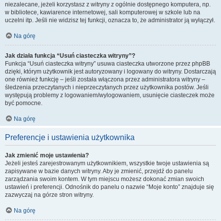
niezalecane, jeżeli korzystasz z witryny z ogólnie dostępnego komputera, np.
w bibliotece, kawiarence internetowej, sali komputerowej w szkole lub na
uczelni itp. Jeśli nie widzisz tej funkcji, oznacza to, że administrator ją wyłączył.
Na górę
Jak działa funkcja “Usuń ciasteczka witryny”?
Funkcja “Usuń ciasteczka witryny” usuwa ciasteczka utworzone przez phpBB
dzięki, którym użytkownik jest autoryzowany i logowany do witryny. Dostarczają
one również funkcję – jeśli została włączona przez administratora witryny –
śledzenia przeczytanych i nieprzeczytanych przez użytkownika postów. Jeśli
występują problemy z logowaniem/wylogowaniem, usunięcie ciasteczek może
być pomocne.
Na górę
Preferencje i ustawienia użytkownika
Jak zmienić moje ustawienia?
Jeżeli jesteś zarejestrowanym użytkownikiem, wszystkie twoje ustawienia są
zapisywane w bazie danych witryny. Aby je zmienić, przejdź do panelu
zarządzania swoim kontem. W tym miejscu możesz dokonać zmian swoich
ustawień i preferencji. Odnośnik do panelu o nazwie “Moje konto” znajduje się
zazwyczaj na górze stron witryny.
Na górę