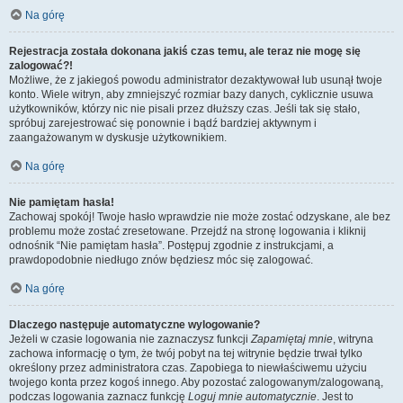
Na górę
Rejestracja została dokonana jakiś czas temu, ale teraz nie mogę się
zalogować?!
Możliwe, że z jakiegoś powodu administrator dezaktywował lub usunął twoje
konto. Wiele witryn, aby zmniejszyć rozmiar bazy danych, cyklicznie usuwa
użytkowników, którzy nic nie pisali przez dłuższy czas. Jeśli tak się stało,
spróbuj zarejestrować się ponownie i bądź bardziej aktywnym i
zaangażowanym w dyskusje użytkownikiem.
Na górę
Nie pamiętam hasła!
Zachowaj spokój! Twoje hasło wprawdzie nie może zostać odzyskane, ale bez
problemu może zostać zresetowane. Przejdź na stronę logowania i kliknij
odnośnik “Nie pamiętam hasła”. Postępuj zgodnie z instrukcjami, a
prawdopodobnie niedługo znów będziesz móc się zalogować.
Na górę
Dlaczego następuje automatyczne wylogowanie?
Jeżeli w czasie logowania nie zaznaczysz funkcji
Zapamiętaj mnie
, witryna
zachowa informację o tym, że twój pobyt na tej witrynie będzie trwał tylko
określony przez administratora czas. Zapobiega to niewłaściwemu użyciu
twojego konta przez kogoś innego. Aby pozostać zalogowanym/zalogowaną,
podczas logowania zaznacz funkcję
Loguj mnie automatycznie
. Jest to