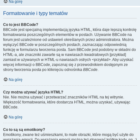
Na górę
Formatowanie i typy tematów
Co to jest BBCode?
BBCode jest specjalną implementacją języka HTML, która daje lepszą kontrolę
formatowania poszczególnych elementów w postach. Używanie BBCode na
forum jest uzależnione od ustawień określanych przez administratora. Można
wyłączyć BBCode w poszczególnych postach, zaznaczając odpowiednią
funkcję w formularzu tworzenia posta. Sam BBCode jest podobny w składni do
HTML-a, ale znaczniki zawarte są w nawiasach kwadratowych [przykład]
zamiast w używanych w HTML-u nawiasach ostrych <przykład>. Aby uzyskać
więcej informacji o BBCode, zapoznaj się z przewodnikiem dostępnym ze
strony tworzenia posta po kliknięciu odnośnika
BBCode
.
Na górę
Czy można używać języka HTML?
Nie. Nie można używać i przetwarzać znaczników HTML na tej witrynie.
Większość formatowania, które dostarcza HTML, można uzyskać, używając
BBCode.
Na górę
Co to są są emotikony?
Emotikony, zwane też uśmieszkami, to małe obrazki, które mogą być użyte do
wyrażania emocji. Do wyrażania emocji można też stosować krótkie kody, np. :)