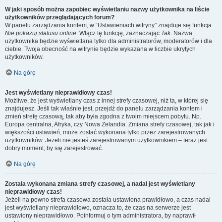
W jaki sposób można zapobiec wyświetlaniu nazwy użytkownika na liście
użytkowników przeglądających forum?
W panelu zarządzania kontem, w “Ustawieniach witryny” znajduje się funkcja
Nie pokazuj statusu online
. Włącz tę funkcję, zaznaczając
Tak
. Nazwa
użytkownika będzie wyświetlana tylko dla administratorów, moderatorów i dla
ciebie. Twoja obecność na witrynie będzie wykazana w liczbie ukrytych
użytkowników.
Na górę
Jest wyświetlany nieprawidłowy czas!
Możliwe, że jest wyświetlany czas z innej strefy czasowej, niż ta, w której się
znajdujesz. Jeśli tak właśnie jest, przejdź do panelu zarządzania kontem i
zmień strefę czasową, tak aby była zgodna z twoim miejscem pobytu. Np.
Europa centralna, Afryka, czy Nowa Zelandia. Zmiana strefy czasowej, tak jak i
większości ustawień, może zostać wykonana tylko przez zarejestrowanych
użytkowników. Jeżeli nie jesteś zarejestrowanym użytkownikiem – teraz jest
dobry moment, by się zarejestrować.
Na górę
Została wykonana zmiana strefy czasowej, a nadal jest wyświetlany
nieprawidłowy czas!
Jeżeli na pewno strefa czasowa została ustawiona prawidłowo, a czas nadal
jest wyświetlany nieprawidłowo, oznacza to, że czas na serwerze jest
ustawiony nieprawidłowo. Poinformuj o tym administratora, by naprawił