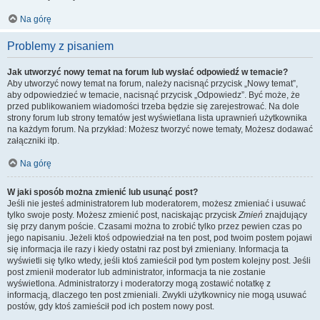
Na górę
Problemy z pisaniem
Jak utworzyć nowy temat na forum lub wysłać odpowiedź w temacie?
Aby utworzyć nowy temat na forum, należy nacisnąć przycisk „Nowy temat”,
aby odpowiedzieć w temacie, nacisnąć przycisk „Odpowiedz”. Być może, że
przed publikowaniem wiadomości trzeba będzie się zarejestrować. Na dole
strony forum lub strony tematów jest wyświetlana lista uprawnień użytkownika
na każdym forum. Na przykład: Możesz tworzyć nowe tematy, Możesz dodawać
załączniki itp.
Na górę
W jaki sposób można zmienić lub usunąć post?
Jeśli nie jesteś administratorem lub moderatorem, możesz zmieniać i usuwać
tylko swoje posty. Możesz zmienić post, naciskając przycisk
Zmień
znajdujący
się przy danym poście. Czasami można to zrobić tylko przez pewien czas po
jego napisaniu. Jeżeli ktoś odpowiedział na ten post, pod twoim postem pojawi
się informacja ile razy i kiedy ostatni raz post był zmieniany. Informacja ta
wyświetli się tylko wtedy, jeśli ktoś zamieścił pod tym postem kolejny post. Jeśli
post zmienił moderator lub administrator, informacja ta nie zostanie
wyświetlona. Administratorzy i moderatorzy mogą zostawić notatkę z
informacją, dlaczego ten post zmieniali. Zwykli użytkownicy nie mogą usuwać
postów, gdy ktoś zamieścił pod ich postem nowy post.