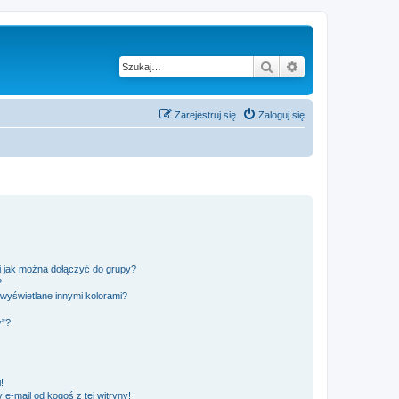
Szukaj
Wyszukiwanie z
Zarejestruj się
Zaloguj się
 i jak można dołączyć do grupy?
?
wyświetlane innymi kolorami?
y”?
!
e-mail od kogoś z tej witryny!