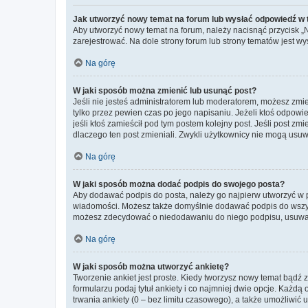
Jak utworzyć nowy temat na forum lub wysłać odpowiedź w
Aby utworzyć nowy temat na forum, należy nacisnąć przycisk 
zarejestrować. Na dole strony forum lub strony tematów jest 
Na górę
W jaki sposób można zmienić lub usunąć post?
Jeśli nie jesteś administratorem lub moderatorem, możesz zmie
tylko przez pewien czas po jego napisaniu. Jeżeli ktoś odpowiedz
jeśli ktoś zamieścił pod tym postem kolejny post. Jeśli post zm
dlaczego ten post zmieniali. Zwykli użytkownicy nie mogą usuw
Na górę
W jaki sposób można dodać podpis do swojego posta?
Aby dodawać podpis do posta, należy go najpierw utworzyć w 
wiadomości. Możesz także domyślnie dodawać podpis do wszyst
możesz zdecydować o niedodawaniu do niego podpisu, usuwaj
Na górę
W jaki sposób można utworzyć ankietę?
Tworzenie ankiet jest proste. Kiedy tworzysz nowy temat bądź z
formularzu podaj tytuł ankiety i co najmniej dwie opcje. Każ
trwania ankiety (0 – bez limitu czasowego), a także umożliwić