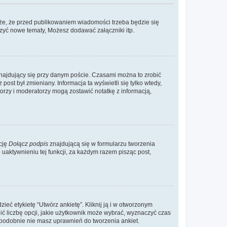
że, że przed publikowaniem wiadomości trzeba będzie się
rzyć nowe tematy, Możesz dodawać załączniki itp.
najdujący się przy danym poście. Czasami można to zrobić
 post był zmieniany. Informacja ta wyświetli się tylko wtedy,
atorzy i moderatorzy mogą zostawić notatkę z informacją,
cję
Dołącz podpis
znajdującą się w formularzu tworzenia
aktywnieniu tej funkcji, za każdym razem pisząc post,
eć etykietę “Utwórz ankietę”. Kliknij ją i w otworzonym
ić liczbę opcji, jakie użytkownik może wybrać, wyznaczyć czas
dopodobnie nie masz uprawnień do tworzenia ankiet.