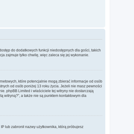
 dostęp do dodatkowych funkcji niedostępnych dla gości, takich
a zajmuje tylko chwilę, więc zaleca się jej wykonanie.
ernetowych, które potencjalnie mogą zbierać informacje od osób
tnych od osób poniżej 13 roku życia. Jeżeli nie masz pewności
e. phpBB Limited i właściciele tej witryny nie dostarczają
ą witryną?”, a także nie są punktem kontaktowym dla
s IP lub zabronił nazwy użytkownika, którą próbujesz