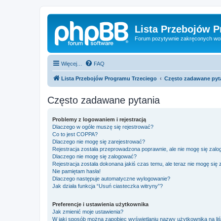
Lista Przebojów 
Forum pozytywnie zakręconych wo
Więcej…
FAQ
Lista Przebojów Programu Trzeciego
Często zadawane pyt
Często zadawane pytania
Problemy z logowaniem i rejestracją
Dlaczego w ogóle muszę się rejestrować?
Co to jest COPPA?
Dlaczego nie mogę się zarejestrować?
Rejestracja została przeprowadzona poprawnie, ale nie mogę się zal
Dlaczego nie mogę się zalogować?
Rejestracja została dokonana jakiś czas temu, ale teraz nie mogę się
Nie pamiętam hasła!
Dlaczego następuje automatyczne wylogowanie?
Jak działa funkcja “Usuń ciasteczka witryny”?
Preferencje i ustawienia użytkownika
Jak zmienić moje ustawienia?
W jaki sposób można zapobiec wyświetlaniu nazwy użytkownika na li