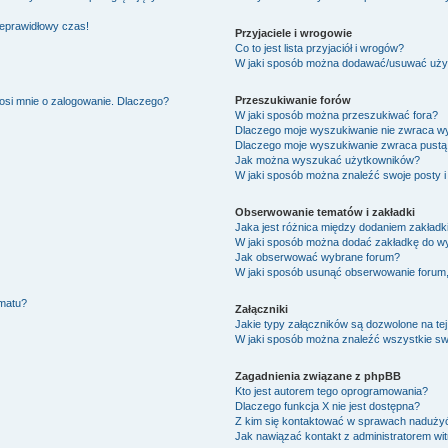
ieprawidłowy czas!
Przyjaciele i wrogowie
Co to jest lista przyjaciół i wrogów?
W jaki sposób można dodawać/usuwać użytk
Przeszukiwanie forów
osi mnie o zalogowanie. Dlaczego?
W jaki sposób można przeszukiwać fora?
Dlaczego moje wyszukiwanie nie zwraca w
Dlaczego moje wyszukiwanie zwraca pustą 
Jak można wyszukać użytkowników?
W jaki sposób można znaleźć swoje posty i
Obserwowanie tematów i zakładki
Jaka jest różnica między dodaniem zakład
W jaki sposób można dodać zakładkę do w
Jak obserwować wybrane forum?
W jaki sposób usunąć obserwowanie forum
ematu?
Załączniki
Jakie typy załączników są dozwolone na tej
W jaki sposób można znaleźć wszystkie swo
Zagadnienia związane z phpBB
Kto jest autorem tego oprogramowania?
Dlaczego funkcja X nie jest dostępna?
Z kim się kontaktować w sprawach nadużyć
Jak nawiązać kontakt z administratorem wi