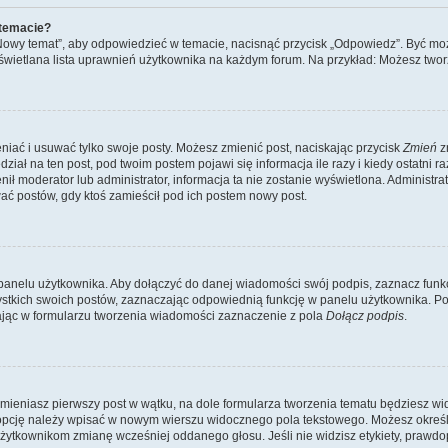
 temacie?
„Nowy temat”, aby odpowiedzieć w temacie, nacisnąć przycisk „Odpowiedz”. Być mo
wyświetlana lista uprawnień użytkownika na każdym forum. Na przykład: Możesz two
niać i usuwać tylko swoje posty. Możesz zmienić post, naciskając przycisk
Zmień
z
iał na ten post, pod twoim postem pojawi się informacja ile razy i kiedy ostatni raz
ienił moderator lub administrator, informacja ta nie zostanie wyświetlona. Administr
ać postów, gdy ktoś zamieścił pod ich postem nowy post.
panelu użytkownika. Aby dołączyć do danej wiadomości swój podpis, zaznacz funk
kich swoich postów, zaznaczając odpowiednią funkcję w panelu użytkownika. Po u
ąc w formularzu tworzenia wiadomości zaznaczenie z pola
Dołącz podpis
.
mieniasz pierwszy post w wątku, na dole formularza tworzenia tematu będziesz widzi
dą opcję należy wpisać w nowym wierszu widocznego pola tekstowego. Możesz określ
 użytkownikom zmianę wcześniej oddanego głosu. Jeśli nie widzisz etykiety, praw