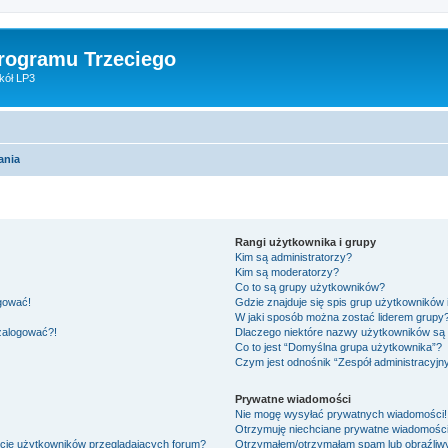
Programu Trzeciego
kół LP3
ania
Rangi użytkownika i grupy
Kim są administratorzy?
Kim są moderatorzy?
Co to są grupy użytkowników?
ogować!
Gdzie znajduje się spis grup użytkowników
W jaki sposób można zostać liderem grupy
 zalogować?!
Dlaczego niektóre nazwy użytkowników są 
Co to jest “Domyślna grupa użytkownika”?
Czym jest odnośnik “Zespół administracyjn
Prywatne wiadomości
Nie mogę wysyłać prywatnych wiadomości!
Otrzymuję niechciane prywatne wiadomości
ście użytkowników przeglądających forum?
Otrzymałem/otrzymałam spam lub obraźliwy 