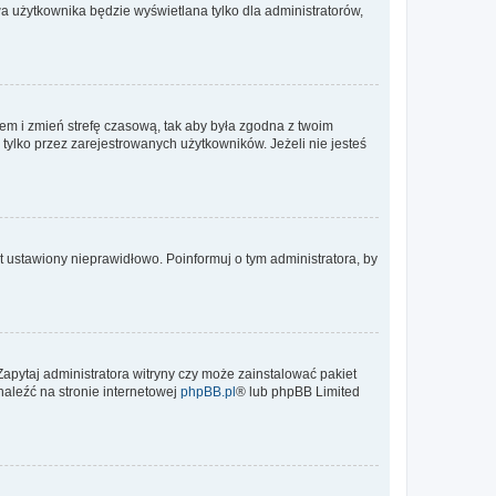
a użytkownika będzie wyświetlana tylko dla administratorów,
ontem i zmień strefę czasową, tak aby była zgodna z twoim
tylko przez zarejestrowanych użytkowników. Jeżeli nie jesteś
t ustawiony nieprawidłowo. Poinformuj o tym administratora, by
Zapytaj administratora witryny czy może zainstalować pakiet
naleźć na stronie internetowej
phpBB.pl
® lub phpBB Limited