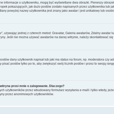
ane informacje o użytkowniku, mogą być wyświetlane dwa obrazki. Pierwszy obrazek
pek pokazujących, jak dużo postów zostało napisanych przez użytkownika lub jaki j
lany powyżej nazwy użytkownika jest znany jako awatar i jest unikatowy lub osobi
ar”, używając jednej z czterech metod: Gravatar, Galeria awatarów, Zdalny awatar 
ryny. Jeśli nie można używać awatarów na danej witrynie, należy skontaktować się 
stów dany użytkownik napisał lub jaki ma status na forum, np. moderatora czy a
y pisać postów tylko po to, aby zwiększyć swój licznik postów i przez to swoją rangę
witryna prosi mnie o zalogowanie. Dlaczego?
ch użytkowników przez wbudowany formularz wysyłania e-maili i tylko wtedy, jeżeli
ryny przez anonimowych użytkowników.