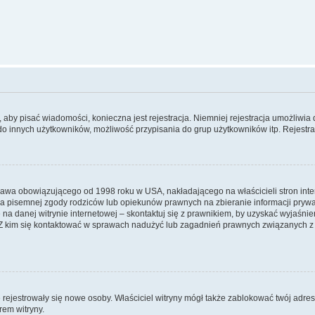
y, aby pisać wiadomości, konieczna jest rejestracja. Niemniej rejestracja umożliwia
do innych użytkowników, możliwość przypisania do grup użytkowników itp. Rejestracj
prawa obowiązującego od 1998 roku w USA, nakładającego na właścicieli stron int
ia pisemnej zgody rodziców lub opiekunów prawnych na zbieranie informacji prywa
na danej witrynie internetowej – skontaktuj się z prawnikiem, by uzyskać wyjaśnieni
 kim się kontaktować w sprawach nadużyć lub zagadnień prawnych związanych z t
ie rejestrowały się nowe osoby. Właściciel witryny mógł także zablokować twój adre
rem witryny.