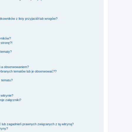
owników z listy przyjaciół lub wrogów?
yników?
stronę?!
 tematy?
ki a obserwowaniem?
ybranych tematów lub je obserwować??
, tematu?
 witrynie?
je załączniki?
 lub zagadnień prawnych związanych z tą witryną?
tryny?