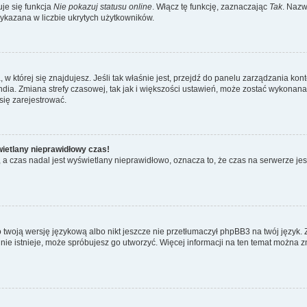
je się funkcja
Nie pokazuj statusu online
. Włącz tę funkcję, zaznaczając
Tak
. Nazw
wykazana w liczbie ukrytych użytkowników.
ta, w której się znajdujesz. Jeśli tak właśnie jest, przejdź do panelu zarządzania k
dia. Zmiana strefy czasowej, tak jak i większości ustawień, może zostać wykonana 
się zarejestrować.
wietlany nieprawidłowy czas!
a czas nadal jest wyświetlany nieprawidłowo, oznacza to, że czas na serwerze jes
 twoją wersję językową albo nikt jeszcze nie przetłumaczył phpBB3 na twój język. 
a nie istnieje, może spróbujesz go utworzyć. Więcej informacji na ten temat można z