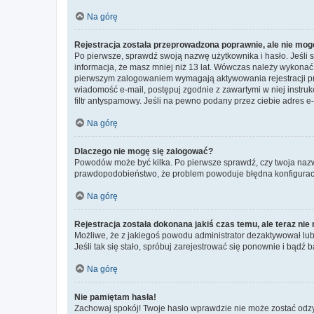
Na górę
Rejestracja została przeprowadzona poprawnie, ale nie mog
Po pierwsze, sprawdź swoją nazwę użytkownika i hasło. Jeśli 
informacja, że masz mniej niż 13 lat. Wówczas należy wykonać i
pierwszym zalogowaniem wymagają aktywowania rejestracji przez
wiadomość e-mail, postępuj zgodnie z zawartymi w niej instru
filtr antyspamowy. Jeśli na pewno podany przez ciebie adres e-
Na górę
Dlaczego nie mogę się zalogować?
Powodów może być kilka. Po pierwsze sprawdź, czy twoja nazwa u
prawdopodobieństwo, że problem powoduje błędna konfiguracja w
Na górę
Rejestracja została dokonana jakiś czas temu, ale teraz ni
Możliwe, że z jakiegoś powodu administrator dezaktywował lub u
Jeśli tak się stało, spróbuj zarejestrować się ponownie i bą
Na górę
Nie pamiętam hasła!
Zachowaj spokój! Twoje hasło wprawdzie nie może zostać odzys