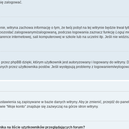
się zalogować.
nie
, witryna zachowa informację o tym, że twój pobyt na tej witrynie będzie trwał t
y pozostać zalogowanym/zalogowaną, podczas logowania zaznacz funkcję
Loguj m
ence internetowej, sali komputerowej w szkole lub na uczelni itp. Jeśli nie widzisz t
przez phpBB dzięki, którym użytkownik jest autoryzowany i logowany do witryny. D
zytanych przez użytkownika postów. Jeśli występują problemy z logowaniem/wylogo
 ustawienia są zapisywane w bazie danych witryny. Aby je zmienić, przejdź do p
ie “Moje konto” znajduje się zazwyczaj na górze stron witryny.
ika na liście użytkowników przeglądających forum?