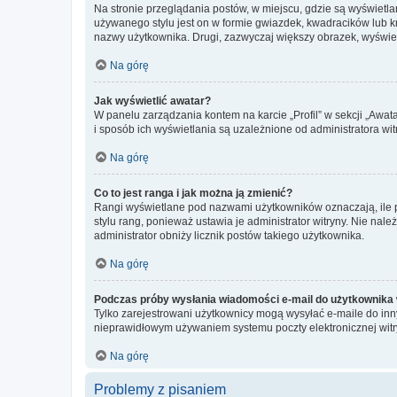
Na stronie przeglądania postów, w miejscu, gdzie są wyświetl
używanego stylu jest on w formie gwiazdek, kwadracików lub kro
nazwy użytkownika. Drugi, zazwyczaj większy obrazek, wyświet
Na górę
Jak wyświetlić awatar?
W panelu zarządzania kontem na karcie „Profil” w sekcji „Awat
i sposób ich wyświetlania są uzależnione od administratora wit
Na górę
Co to jest ranga i jak można ją zmienić?
Rangi wyświetlane pod nazwami użytkowników oznaczają, ile po
stylu rang, ponieważ ustawia je administrator witryny. Nie należ
administrator obniży licznik postów takiego użytkownika.
Na górę
Podczas próby wysłania wiadomości e-mail do użytkownika 
Tylko zarejestrowani użytkownicy mogą wysyłać e-maile do inny
nieprawidłowym używaniem systemu poczty elektronicznej wit
Na górę
Problemy z pisaniem