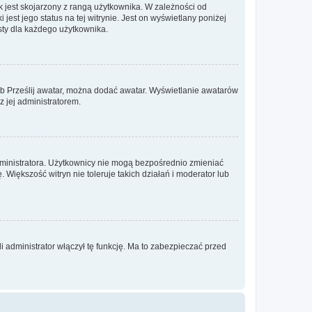
 jest skojarzony z rangą użytkownika. W zależności od
est jego status na tej witrynie. Jest on wyświetlany poniżej
sty dla każdego użytkownika.
lub Prześlij awatar, można dodać awatar. Wyświetlanie awatarów
z jej administratorem.
dministratora. Użytkownicy nie mogą bezpośrednio zmieniać
. Większość witryn nie toleruje takich działań i moderator lub
 administrator włączył tę funkcję. Ma to zabezpieczać przed