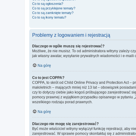
Co to są ogłoszenia?
Co to są przyklejone tematy?
Co to są zamknięte tematy?
Co to są ikony tematu?
Problemy z logowaniem i rejestracją
Dlaczego w ogóle muszę się rejestrować?
Możliwe, że nie musisz. To od administratora witryny zależy cz
jak własny awatar, wysyłanie prywatnych wiadomości i e-maili 
Na górę
Co to jest COPPA?
COPPA, to skrót od Child Online Privacy and Protection Act – 
małoletnich – mających mniej niż 13 lat – obowiązek posiadan
czy to dotyczy ciebie jako kogoś próbującego zarejestrować się 
pomocy prawnej z wyjątkiem przypadku opisanego w pytaniu „Z
wszelkiego rodzaju porad prawnych.
Na górę
Dlaczego nie mogę się zarejestrować?
Być może właściciel witryny wyłączył funkcję rejestracji, aby n
zarejestrować. W sprawie pomocy skontaktuj się z administrato