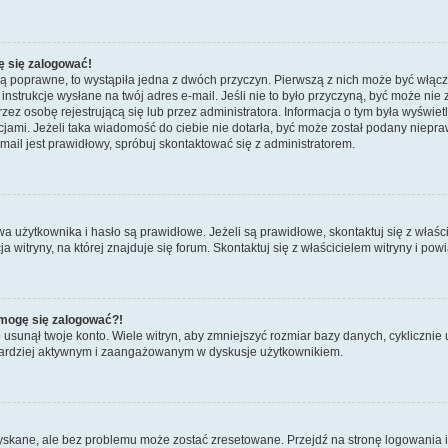
ę się zalogować!
są poprawne, to wystąpiła jedna z dwóch przyczyn. Pierwszą z nich może być włącz
nstrukcje wysłane na twój adres e-mail. Jeśli nie to było przyczyną, być może nie 
 osobę rejestrującą się lub przez administratora. Informacja o tym była wyświetlo
kcjami. Jeżeli taka wiadomość do ciebie nie dotarła, być może został podany niep
mail jest prawidłowy, spróbuj skontaktować się z administratorem.
żytkownika i hasło są prawidłowe. Jeżeli są prawidłowe, skontaktuj się z właścicie
itryny, na której znajduje się forum. Skontaktuj się z właścicielem witryny i po
e mogę się zalogować?!
sunął twoje konto. Wiele witryn, aby zmniejszyć rozmiar bazy danych, cyklicznie u
dź bardziej aktywnym i zaangażowanym w dyskusje użytkownikiem.
kane, ale bez problemu może zostać zresetowane. Przejdź na stronę logowania i k