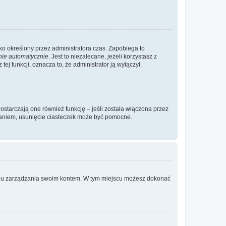
ylko określony przez administratora czas. Zapobiega to
nie automatycznie
. Jest to niezalecane, jeżeli korzystasz z
ej funkcji, oznacza to, że administrator ją wyłączył.
ostarczają one również funkcję – jeśli została włączona przez
waniem, usunięcie ciasteczek może być pomocne.
anelu zarządzania swoim kontem. W tym miejscu możesz dokonać