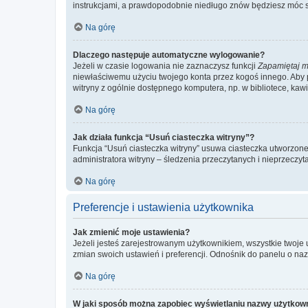
instrukcjami, a prawdopodobnie niedługo znów będziesz móc 
Na górę
Dlaczego następuje automatyczne wylogowanie?
Jeżeli w czasie logowania nie zaznaczysz funkcji
Zapamiętaj m
niewłaściwemu użyciu twojego konta przez kogoś innego. Ab
witryny z ogólnie dostępnego komputera, np. w bibliotece, kawiar
Na górę
Jak działa funkcja “Usuń ciasteczka witryny”?
Funkcja “Usuń ciasteczka witryny” usuwa ciasteczka utworzone 
administratora witryny – śledzenia przeczytanych i nieprzec
Na górę
Preferencje i ustawienia użytkownika
Jak zmienić moje ustawienia?
Jeżeli jesteś zarejestrowanym użytkownikiem, wszystkie twoje
zmian swoich ustawień i preferencji. Odnośnik do panelu o nazw
Na górę
W jaki sposób można zapobiec wyświetlaniu nazwy użytkown