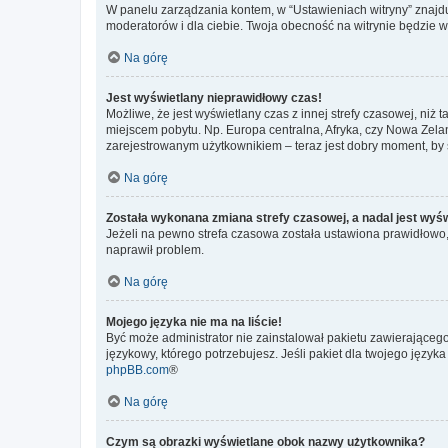
W panelu zarządzania kontem, w “Ustawieniach witryny” znajdu
moderatorów i dla ciebie. Twoja obecność na witrynie będzie 
Na górę
Jest wyświetlany nieprawidłowy czas!
Możliwe, że jest wyświetlany czas z innej strefy czasowej, niż 
miejscem pobytu. Np. Europa centralna, Afryka, czy Nowa Zelan
zarejestrowanym użytkownikiem – teraz jest dobry moment, by 
Na górę
Została wykonana zmiana strefy czasowej, a nadal jest wyś
Jeżeli na pewno strefa czasowa została ustawiona prawidłowo, 
naprawił problem.
Na górę
Mojego języka nie ma na liście!
Być może administrator nie zainstalował pakietu zawierającego
językowy, którego potrzebujesz. Jeśli pakiet dla twojego język
phpBB.com
®
Na górę
Czym są obrazki wyświetlane obok nazwy użytkownika?