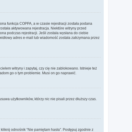
ona funkcja COPPA, a w czasie rejestracji została podana
została aktywowana rejestracja. Niektóre witryny przed
na podczas rejestracji. Jeśli została wysłana do ciebie
rawidłowy adres e-mail lub wiadomość została zatrzymana przez
lem witryny i zapytaj, czy cię nie zablokowano. Istnieje też
wiadom go o tym problemie. Musi on go naprawić.
suwa użytkowników, którzy nic nie pisali przez dłuższy czas.
liknij odnośnik “Nie pamiętam hasła”. Postępuj zgodnie z