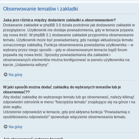
Obserwowanie tematów i zakładki
Jaka jest różnica między dodaniem zakładki a obserwowaniem?
Dodawanie zakładek w phpBB 3.0 działa podobnie jak dodawanie zakładek w
przeglądarce. Użytkownik nie dostaje powiadomienia, gdy w temacie pojawia
się nowa treść. W phpBB 3.1 dodawanie zakładek przypomina obserwowanie
tematu. Użytkownik może być powiadamiany, gdy nastąpi aktualizacja tematu
oznaczonego zakładką. Funkcja obserwowania powiadamia użytkownika – w
wybrany przez niego sposób – gdy w obserwowanym temacie bądź forum
pojawiła się nowa treść. Sposoby powiadamiania dla zakładek i
obserwowanych elementów można konfigurować w panelu użytkownika na
karcie „Ustawienia witryny”.
Na górę
W jaki sposób można dodać zakładkę do wybranych tematów lub je
obserwować??
Aby dodać zakładkę do wybranego tematu lub go obserwować, należy kliknąć
odpowiedni odnośnik w menu “Narzędzia tematu” znajdujące się na górze i na
dole wątku.
Udzielenie odpowiedzi w temacie, gdy jest aktywna funkcja “Powiadamiaj o
opublikowaniu odpowiedzi” spowoduje włączenie obserwowania tematu.
Na górę