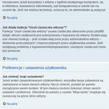
niezalecane, jeżeli korzystasz z witryny z ogólnie dostępnego komputera, np.
w bibliotece, kawiarence internetowej, sali komputerowej w szkole lub na
uczelni itp. Jeśli nie widzisz tej funkcji, oznacza to, że administrator ją wyłączył.
Na górę
Jak działa funkcja “Usuń ciasteczka witryny”?
Funkcja “Usuń ciasteczka witryny” usuwa ciasteczka utworzone przez phpBB
dzięki, którym użytkownik jest autoryzowany i logowany do witryny. Dostarczają
one również funkcję – jeśli została włączona przez administratora witryny –
śledzenia przeczytanych i nieprzeczytanych przez użytkownika postów. Jeśli
występują problemy z logowaniem/wylogowaniem, usunięcie ciasteczek może
być pomocne.
Na górę
Preferencje i ustawienia użytkownika
Jak zmienić moje ustawienia?
Jeżeli jesteś zarejestrowanym użytkownikiem, wszystkie twoje ustawienia są
zapisywane w bazie danych witryny. Aby je zmienić, przejdź do panelu
zarządzania swoim kontem. W tym miejscu możesz dokonać zmian swoich
ustawień i preferencji. Odnośnik do panelu o nazwie “Moje konto” znajduje się
zazwyczaj na górze stron witryny.
Na górę