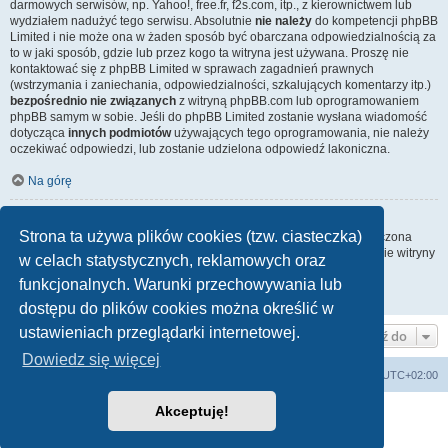
darmowych serwisów, np. Yahoo!, free.fr, f2s.com, itp., z kierownictwem lub
wydziałem nadużyć tego serwisu. Absolutnie
nie należy
do kompetencji phpBB
Limited i nie może ona w żaden sposób być obarczana odpowiedzialnością za
to w jaki sposób, gdzie lub przez kogo ta witryna jest używana. Proszę nie
kontaktować się z phpBB Limited w sprawach zagadnień prawnych
(wstrzymania i zaniechania, odpowiedzialności, szkalujących komentarzy itp.)
bezpośrednio nie związanych
z witryną phpBB.com lub oprogramowaniem
phpBB samym w sobie. Jeśli do phpBB Limited zostanie wysłana wiadomość
dotycząca
innych podmiotów
używających tego oprogramowania, nie należy
oczekiwać odpowiedzi, lub zostanie udzielona odpowiedź lakoniczna.
Na górę
Jak nawiązać kontakt z administratorem witryny?
Strona ta używa plików cookies (tzw. ciasteczka)
Wszyscy użytkownicy witryny mogą używać – jeśli funkcja ta jest włączona
przez administratora witryny – formularza „Kontakt z nami”. Członkowie witryny
w celach statystycznych, reklamowych oraz
mogą także używać odnośnika „Zespół administracyjny”.
funkcjonalnych. Warunki przechowywania lub
Na górę
dostępu do plików cookies można określić w
ustawieniach przeglądarki internetowej.
Przejdź do
Dowiedz się więcej
Lista Przebojów Programu Trzeciego
Strefa czasowa
UTC+02:00
Akceptuję!
Technologię dostarcza
phpBB
® Forum Software © phpBB Limited
Polski pakiet językowy dostarcza
phpBB.pl
Zasady ochrony danych osobowych
|
Regulamin