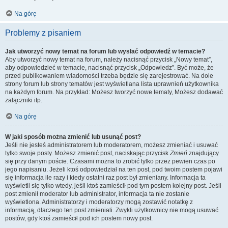
Na górę
Problemy z pisaniem
Jak utworzyć nowy temat na forum lub wysłać odpowiedź w temacie?
Aby utworzyć nowy temat na forum, należy nacisnąć przycisk „Nowy temat”,
aby odpowiedzieć w temacie, nacisnąć przycisk „Odpowiedz”. Być może, że
przed publikowaniem wiadomości trzeba będzie się zarejestrować. Na dole
strony forum lub strony tematów jest wyświetlana lista uprawnień użytkownika
na każdym forum. Na przykład: Możesz tworzyć nowe tematy, Możesz dodawać
załączniki itp.
Na górę
W jaki sposób można zmienić lub usunąć post?
Jeśli nie jesteś administratorem lub moderatorem, możesz zmieniać i usuwać
tylko swoje posty. Możesz zmienić post, naciskając przycisk
Zmień
znajdujący
się przy danym poście. Czasami można to zrobić tylko przez pewien czas po
jego napisaniu. Jeżeli ktoś odpowiedział na ten post, pod twoim postem pojawi
się informacja ile razy i kiedy ostatni raz post był zmieniany. Informacja ta
wyświetli się tylko wtedy, jeśli ktoś zamieścił pod tym postem kolejny post. Jeśli
post zmienił moderator lub administrator, informacja ta nie zostanie
wyświetlona. Administratorzy i moderatorzy mogą zostawić notatkę z
informacją, dlaczego ten post zmieniali. Zwykli użytkownicy nie mogą usuwać
postów, gdy ktoś zamieścił pod ich postem nowy post.