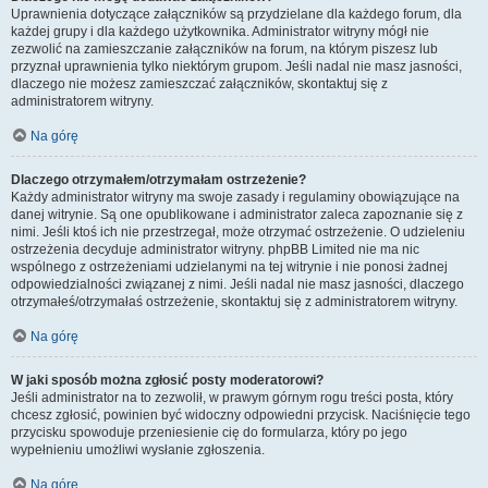
Uprawnienia dotyczące załączników są przydzielane dla każdego forum, dla
każdej grupy i dla każdego użytkownika. Administrator witryny mógł nie
zezwolić na zamieszczanie załączników na forum, na którym piszesz lub
przyznał uprawnienia tylko niektórym grupom. Jeśli nadal nie masz jasności,
dlaczego nie możesz zamieszczać załączników, skontaktuj się z
administratorem witryny.
Na górę
Dlaczego otrzymałem/otrzymałam ostrzeżenie?
Każdy administrator witryny ma swoje zasady i regulaminy obowiązujące na
danej witrynie. Są one opublikowane i administrator zaleca zapoznanie się z
nimi. Jeśli ktoś ich nie przestrzegał, może otrzymać ostrzeżenie. O udzieleniu
ostrzeżenia decyduje administrator witryny. phpBB Limited nie ma nic
wspólnego z ostrzeżeniami udzielanymi na tej witrynie i nie ponosi żadnej
odpowiedzialności związanej z nimi. Jeśli nadal nie masz jasności, dlaczego
otrzymałeś/otrzymałaś ostrzeżenie, skontaktuj się z administratorem witryny.
Na górę
W jaki sposób można zgłosić posty moderatorowi?
Jeśli administrator na to zezwolił, w prawym górnym rogu treści posta, który
chcesz zgłosić, powinien być widoczny odpowiedni przycisk. Naciśnięcie tego
przycisku spowoduje przeniesienie cię do formularza, który po jego
wypełnieniu umożliwi wysłanie zgłoszenia.
Na górę