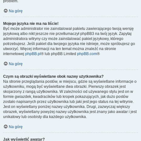
problem.
Na górę
Mojego języka nie ma na liście!
Być może administrator nie zainstalował pakietu zawierającego twoją wersję
językową albo nikt jeszcze nie przetłumaczył phpBB3 na twój język. Zapytaj
administratora witryny czy może zainstalować pakiet językowy, którego
potrzebujesz. Jeśli pakiet dla twojego języka nie istnieje, może spróbujesz go
utworzyć. Więcej informacji na ten temat można znaleźć na stronie
internetowej
phpBB.pl
® lub phpBB Limited
phpBB.com
®
Na górę
Czym są obrazki wyświetlane obok nazwy użytkownika?
Na stronie przeglądania postów, w miejscu, gdzie są wyświetlane informacje o
użytkowniku, mogą być wyświetlane dwa obrazki. Pierwszy obrazek jest
skojarzony z rangą użytkownika. W zależności od używanego stylu jest on w
formie gwiazdek, kwadracików lub kropek pokazujących, jak dużo postów
zostało napisanych przez użytkownika lub jaki jest jego status na tej witrynie.
Jest on wyświetlany poniżej nazwy użytkownika. Drugi, zazwyczaj większy
obrazek, wyświetlany powyżej nazwy użytkownika jest znany jako awatar i jest
unikatowy lub osobisty dla każdego użytkownika.
Na górę
Jak wyświetlić awatar?