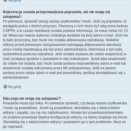
Na górę
Rejestracja została przeprowadzona poprawnie, ale nie mogę się
zalogować!
Po pierwsze, sprawdź swoją nazwę użytkownika i hasło. Jeśli są poprawne, to
wystąpiła jedna z dwóch przyczyn. Pierwszą z nich może być włączona funkcja
COPPA, a w czasie rejestracji została podana informacja, że masz mniej niż 13
lat. Wówczas należy wykonać instrukcje wysłane na twój adres e-mail. Jeśli nie
to było przyczyną, być może nie została aktywowana rejestracja. Niektóre
witryny przed pierwszym zalogowaniem wymagają aktywowania rejestracji
przez osobę rejestrującą się lub przez administratora. Informacja o tym była
wyświetlona podczas rejestracji. Jeśli została wysłana do ciebie wiadomość e-
mail, postępuj zgodnie z zawartymi w niej instrukcjami. Jeżeli taka wiadomość
do ciebie nie dotarła, być może został podany nieprawidłowy adres e-mail lub
wiadomość została zatrzymana przez filtr antyspamowy. Jeśli na pewno
podany przez ciebie adres e-mail jest prawidłowy, spróbuj skontaktować się z
administratorem.
Na górę
Dlaczego nie mogę się zalogować?
Powodów może być kilka. Po pierwsze sprawdź, czy twoja nazwa użytkownika
i hasło są prawidłowe. Jeżeli są prawidłowe, skontaktuj się z właścicielem
witryny i zapytaj, czy cię nie zablokowano. Istnieje też prawdopodobieństwo,
że problem powoduje błędna konfiguracja witryny, na której znajduje się forum.
Skontaktuj się z właścicielem witryny i powiadom go o tym problemie. Musi on
go naprawić.