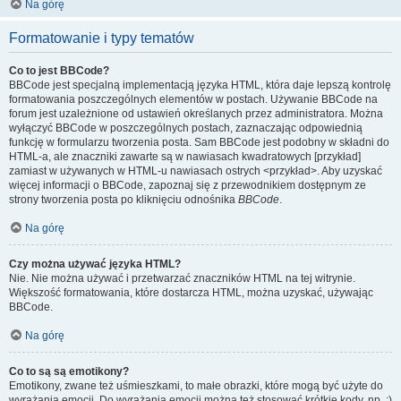
Na górę
Formatowanie i typy tematów
Co to jest BBCode?
BBCode jest specjalną implementacją języka HTML, która daje lepszą kontrolę
formatowania poszczególnych elementów w postach. Używanie BBCode na
forum jest uzależnione od ustawień określanych przez administratora. Można
wyłączyć BBCode w poszczególnych postach, zaznaczając odpowiednią
funkcję w formularzu tworzenia posta. Sam BBCode jest podobny w składni do
HTML-a, ale znaczniki zawarte są w nawiasach kwadratowych [przykład]
zamiast w używanych w HTML-u nawiasach ostrych <przykład>. Aby uzyskać
więcej informacji o BBCode, zapoznaj się z przewodnikiem dostępnym ze
strony tworzenia posta po kliknięciu odnośnika
BBCode
.
Na górę
Czy można używać języka HTML?
Nie. Nie można używać i przetwarzać znaczników HTML na tej witrynie.
Większość formatowania, które dostarcza HTML, można uzyskać, używając
BBCode.
Na górę
Co to są są emotikony?
Emotikony, zwane też uśmieszkami, to małe obrazki, które mogą być użyte do
wyrażania emocji. Do wyrażania emocji można też stosować krótkie kody, np. :)