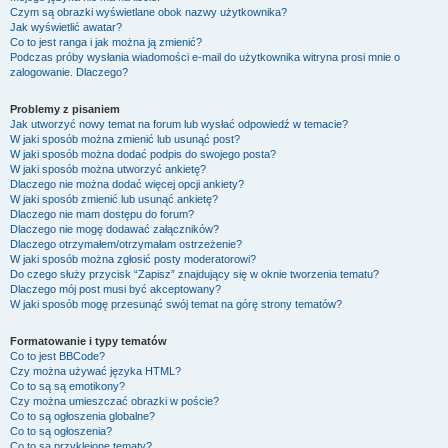
Czym są obrazki wyświetlane obok nazwy użytkownika?
Jak wyświetlić awatar?
Co to jest ranga i jak można ją zmienić?
Podczas próby wysłania wiadomości e-mail do użytkownika witryna prosi mnie o
zalogowanie. Dlaczego?
Problemy z pisaniem
Jak utworzyć nowy temat na forum lub wysłać odpowiedź w temacie?
W jaki sposób można zmienić lub usunąć post?
W jaki sposób można dodać podpis do swojego posta?
W jaki sposób można utworzyć ankietę?
Dlaczego nie można dodać więcej opcji ankiety?
W jaki sposób zmienić lub usunąć ankietę?
Dlaczego nie mam dostępu do forum?
Dlaczego nie mogę dodawać załączników?
Dlaczego otrzymałem/otrzymałam ostrzeżenie?
W jaki sposób można zgłosić posty moderatorowi?
Do czego służy przycisk “Zapisz” znajdujący się w oknie tworzenia tematu?
Dlaczego mój post musi być akceptowany?
W jaki sposób mogę przesunąć swój temat na górę strony tematów?
Formatowanie i typy tematów
Co to jest BBCode?
Czy można używać języka HTML?
Co to są są emotikony?
Czy można umieszczać obrazki w poście?
Co to są ogłoszenia globalne?
Co to są ogłoszenia?
Co to są przyklejone tematy?