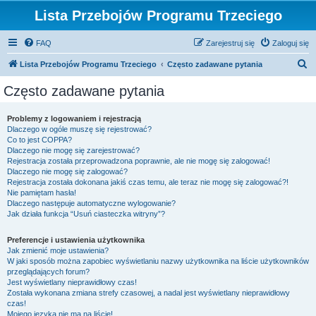
Lista Przebojów Programu Trzeciego
FAQ
Zarejestruj się
Zaloguj się
S
Lista Przebojów Programu Trzeciego
Często zadawane pytania
z
Często zadawane pytania
u
k
Problemy z logowaniem i rejestracją
Dlaczego w ogóle muszę się rejestrować?
a
Co to jest COPPA?
j
Dlaczego nie mogę się zarejestrować?
Rejestracja została przeprowadzona poprawnie, ale nie mogę się zalogować!
Dlaczego nie mogę się zalogować?
Rejestracja została dokonana jakiś czas temu, ale teraz nie mogę się zalogować?!
Nie pamiętam hasła!
Dlaczego następuje automatyczne wylogowanie?
Jak działa funkcja “Usuń ciasteczka witryny”?
Preferencje i ustawienia użytkownika
Jak zmienić moje ustawienia?
W jaki sposób można zapobiec wyświetlaniu nazwy użytkownika na liście użytkowników
przeglądających forum?
Jest wyświetlany nieprawidłowy czas!
Została wykonana zmiana strefy czasowej, a nadal jest wyświetlany nieprawidłowy
czas!
Mojego języka nie ma na liście!