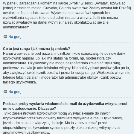
W panelu zarządzania kontem na karcie „Profil” w sekcji „Awatar”, używając
jednej z czterech metod: Gravatar, Galeria awatarów, Zdalny awatar lub Prześlij
awatar, można dodać awatar. Wyświetlanie awatarów i sposób ich
wyświetlania są uzależnione od administratora witryny. Jeśli nie można
używać awatarów na danej witrynie, należy skontaktować się z jej
administratorem.
Na górę
Co to jest ranga i jak można ją zmienić?
Rangi wyświetlane pod nazwami użytkowników oznaczają, ile postów dany
użytkownik napisał lub jaki ma status na forum, np. moderatora czy
administratora. Użytkownicy nie mogą bezpośrednio zmieniać stylu rang,
ponieważ ustawia je administrator witryny. Nie należy pisać postów tylko po to,
aby zwiększyć swój licznik postów i przez to swoją rangę. Większość witryn nie
toleruje takich działań i moderator lub administrator obniży licznik postów
takiego użytkownika.
Na górę
Podczas próby wysłania wiadomości e-mail do użytkownika witryna prosi
mnie o zalogowanie. Dlaczego?
Tylko zarejestrowani użytkownicy mogą wysyłać e-maile do innych
użytkowników przez wbudowany formularz wysyłania e-maili i tylko wtedy,
jeżeli administrator włączył tę funkcję. Ma to zabezpieczać przed
nieprawidłowym używaniem systemu poczty elektronicznej witryny przez
anonimowych użytkowników.