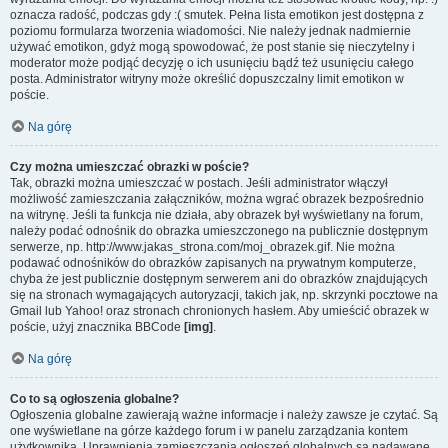
oznacza radość, podczas gdy :( smutek. Pełna lista emotikon jest dostępna z
poziomu formularza tworzenia wiadomości. Nie należy jednak nadmiernie
używać emotikon, gdyż mogą spowodować, że post stanie się nieczytelny i
moderator może podjąć decyzję o ich usunięciu bądź też usunięciu całego
posta. Administrator witryny może określić dopuszczalny limit emotikon w
poście.
Na górę
Czy można umieszczać obrazki w poście?
Tak, obrazki można umieszczać w postach. Jeśli administrator włączył
możliwość zamieszczania załączników, można wgrać obrazek bezpośrednio
na witrynę. Jeśli ta funkcja nie działa, aby obrazek był wyświetlany na forum,
należy podać odnośnik do obrazka umieszczonego na publicznie dostępnym
serwerze, np. http://www.jakas_strona.com/moj_obrazek.gif. Nie można
podawać odnośników do obrazków zapisanych na prywatnym komputerze,
chyba że jest publicznie dostępnym serwerem ani do obrazków znajdujących
się na stronach wymagających autoryzacji, takich jak, np. skrzynki pocztowe na
Gmail lub Yahoo! oraz stronach chronionych hasłem. Aby umieścić obrazek w
poście, użyj znacznika BBCode
[img]
.
Na górę
Co to są ogłoszenia globalne?
Ogłoszenia globalne zawierają ważne informacje i należy zawsze je czytać. Są
one wyświetlane na górze każdego forum i w panelu zarządzania kontem
użytkownika. Uprawnienia zamieszczania ogłoszeń globalnych są nadawane