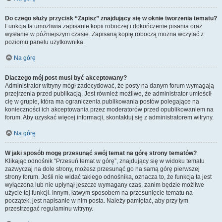
Do czego służy przycisk “Zapisz” znajdujący się w oknie tworzenia tematu?
Funkcja ta umożliwia zapisanie kopii roboczej i dokończenie pisania oraz
wysłanie w późniejszym czasie. Zapisaną kopię roboczą można wczytać z
poziomu panelu użytkownika.
Na górę
Dlaczego mój post musi być akceptowany?
Administrator witryny mógł zadecydować, że posty na danym forum wymagają
przejrzenia przed publikacją. Jest również możliwe, że administrator umieścił
cię w grupie, która ma ograniczenia publikowania postów polegające na
konieczności ich akceptowania przez moderatorów przed opublikowaniem na
forum. Aby uzyskać więcej informacji, skontaktuj się z administratorem witryny.
Na górę
W jaki sposób mogę przesunąć swój temat na górę strony tematów?
Klikając odnośnik “Przesuń temat w górę”, znajdujący się w widoku tematu
zazwyczaj na dole strony, możesz przesunąć go na samą górę pierwszej
strony forum. Jeśli nie widać takiego odnośnika, oznacza to, że funkcja ta jest
wyłączona lub nie upłynął jeszcze wymagany czas, zanim będzie możliwe
użycie tej funkcji. Innym, łatwym sposobem na przesunięcie tematu na
początek, jest napisanie w nim posta. Należy pamiętać, aby przy tym
przestrzegać regulaminu witryny.