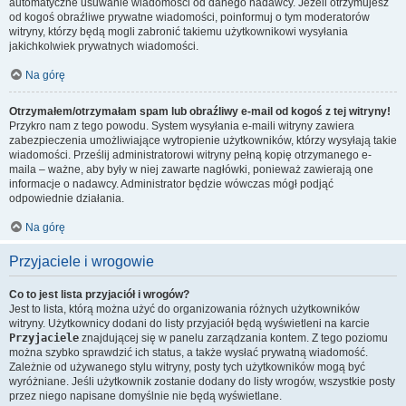
automatyczne usuwanie wiadomości od danego nadawcy. Jeżeli otrzymujesz
od kogoś obraźliwe prywatne wiadomości, poinformuj o tym moderatorów
witryny, którzy będą mogli zabronić takiemu użytkownikowi wysyłania
jakichkolwiek prywatnych wiadomości.
Na górę
Otrzymałem/otrzymałam spam lub obraźliwy e-mail od kogoś z tej witryny!
Przykro nam z tego powodu. System wysyłania e-maili witryny zawiera
zabezpieczenia umożliwiające wytropienie użytkowników, którzy wysyłają takie
wiadomości. Prześlij administratorowi witryny pełną kopię otrzymanego e-
maila – ważne, aby były w niej zawarte nagłówki, ponieważ zawierają one
informacje o nadawcy. Administrator będzie wówczas mógł podjąć
odpowiednie działania.
Na górę
Przyjaciele i wrogowie
Co to jest lista przyjaciół i wrogów?
Jest to lista, którą można użyć do organizowania różnych użytkowników
witryny. Użytkownicy dodani do listy przyjaciół będą wyświetleni na karcie
Przyjaciele
znajdującej się w panelu zarządzania kontem. Z tego poziomu
można szybko sprawdzić ich status, a także wysłać prywatną wiadomość.
Zależnie od używanego stylu witryny, posty tych użytkowników mogą być
wyróżniane. Jeśli użytkownik zostanie dodany do listy wrogów, wszystkie posty
przez niego napisane domyślnie nie będą wyświetlane.