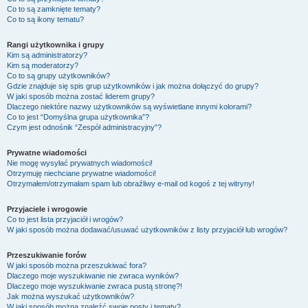
Co to są zamknięte tematy?
Co to są ikony tematu?
Rangi użytkownika i grupy
Kim są administratorzy?
Kim są moderatorzy?
Co to są grupy użytkowników?
Gdzie znajduje się spis grup użytkowników i jak można dołączyć do grupy?
W jaki sposób można zostać liderem grupy?
Dlaczego niektóre nazwy użytkowników są wyświetlane innymi kolorami?
Co to jest “Domyślna grupa użytkownika”?
Czym jest odnośnik “Zespół administracyjny”?
Prywatne wiadomości
Nie mogę wysyłać prywatnych wiadomości!
Otrzymuję niechciane prywatne wiadomości!
Otrzymałem/otrzymałam spam lub obraźliwy e-mail od kogoś z tej witryny!
Przyjaciele i wrogowie
Co to jest lista przyjaciół i wrogów?
W jaki sposób można dodawać/usuwać użytkowników z listy przyjaciół lub wrogów?
Przeszukiwanie forów
W jaki sposób można przeszukiwać fora?
Dlaczego moje wyszukiwanie nie zwraca wyników?
Dlaczego moje wyszukiwanie zwraca pustą stronę?!
Jak można wyszukać użytkowników?
W jaki sposób można znaleźć swoje posty i tematy?