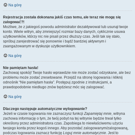
Na górę
Rejestracja została dokonana jakiś czas temu, ale teraz nie mogę się
zalogować?!
Możliwe, że z jakiegoś powodu administrator dezaktywował lub usunął twoje
konto. Wiele witryn, aby zmniejszyć rozmiar bazy danych, cyklicznie usuwa
użytkowników, którzy nic nie pisali przez dłuższy czas. Jeśli tak się stało,
spróbuj zarejestrować się ponownie i bądź bardziej aktywnym i
zaangażowanym w dyskusje użytkownikiem.
Na górę
Nie pamiętam hasła!
Zachowaj spokój! Twoje hasło wprawdzie nie może zostać odzyskane, ale bez
problemu może zostać zresetowane. Przejdź na stronę logowania i kliknij
odnośnik “Nie pamiętam hasła”. Postępuj zgodnie z instrukcjami, a
prawdopodobnie niedługo znów będziesz móc się zalogować.
Na górę
Dlaczego następuje automatyczne wylogowanie?
Jeżeli w czasie logowania nie zaznaczysz funkcji
Zapamiętaj mnie
, witryna
zachowa informację o tym, że twój pobyt na tej witrynie będzie trwał tylko
określony przez administratora czas. Zapobiega to niewłaściwemu użyciu
twojego konta przez kogoś innego. Aby pozostać zalogowanym/zalogowaną,
podczas logowania zaznacz funkcję
Loguj mnie automatycznie
. Jest to