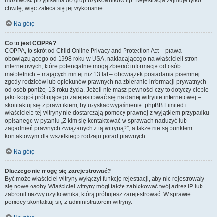
możliwość przypisania do grup użytkowników itp. Rejestracja zajmuje tylko
chwilę, więc zaleca się jej wykonanie.
Na górę
Co to jest COPPA?
COPPA, to skrót od Child Online Privacy and Protection Act – prawa
obowiązującego od 1998 roku w USA, nakładającego na właścicieli stron
internetowych, które potencjalnie mogą zbierać informacje od osób
małoletnich – mających mniej niż 13 lat – obowiązek posiadania pisemnej
zgody rodziców lub opiekunów prawnych na zbieranie informacji prywatnych
od osób poniżej 13 roku życia. Jeżeli nie masz pewności czy to dotyczy ciebie
jako kogoś próbującego zarejestrować się na danej witrynie internetowej –
skontaktuj się z prawnikiem, by uzyskać wyjaśnienie. phpBB Limited i
właściciele tej witryny nie dostarczają pomocy prawnej z wyjątkiem przypadku
opisanego w pytaniu „Z kim się kontaktować w sprawach nadużyć lub
zagadnień prawnych związanych z tą witryną?”, a także nie są punktem
kontaktowym dla wszelkiego rodzaju porad prawnych.
Na górę
Dlaczego nie mogę się zarejestrować?
Być może właściciel witryny wyłączył funkcję rejestracji, aby nie rejestrowały
się nowe osoby. Właściciel witryny mógł także zablokować twój adres IP lub
zabronił nazwy użytkownika, którą próbujesz zarejestrować. W sprawie
pomocy skontaktuj się z administratorem witryny.