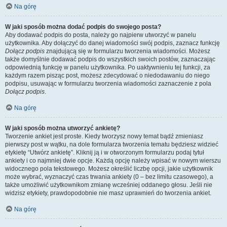
Na górę
W jaki sposób można dodać podpis do swojego posta?
Aby dodawać podpis do posta, należy go najpierw utworzyć w panelu
użytkownika. Aby dołączyć do danej wiadomości swój podpis, zaznacz funkcję
Dołącz podpis
znajdującą się w formularzu tworzenia wiadomości. Możesz
także domyślnie dodawać podpis do wszystkich swoich postów, zaznaczając
odpowiednią funkcję w panelu użytkownika. Po uaktywnieniu tej funkcji, za
każdym razem pisząc post, możesz zdecydować o niedodawaniu do niego
podpisu, usuwając w formularzu tworzenia wiadomości zaznaczenie z pola
Dołącz podpis
.
Na górę
W jaki sposób można utworzyć ankietę?
Tworzenie ankiet jest proste. Kiedy tworzysz nowy temat bądź zmieniasz
pierwszy post w wątku, na dole formularza tworzenia tematu będziesz widzieć
etykietę “Utwórz ankietę”. Kliknij ją i w otworzonym formularzu podaj tytuł
ankiety i co najmniej dwie opcje. Każdą opcję należy wpisać w nowym wierszu
widocznego pola tekstowego. Możesz określić liczbę opcji, jakie użytkownik
może wybrać, wyznaczyć czas trwania ankiety (0 – bez limitu czasowego), a
także umożliwić użytkownikom zmianę wcześniej oddanego głosu. Jeśli nie
widzisz etykiety, prawdopodobnie nie masz uprawnień do tworzenia ankiet.
Na górę