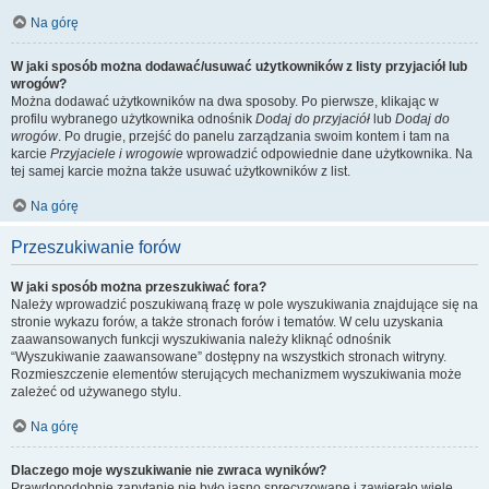
Na górę
W jaki sposób można dodawać/usuwać użytkowników z listy przyjaciół lub
wrogów?
Można dodawać użytkowników na dwa sposoby. Po pierwsze, klikając w
profilu wybranego użytkownika odnośnik
Dodaj do przyjaciół
lub
Dodaj do
wrogów
. Po drugie, przejść do panelu zarządzania swoim kontem i tam na
karcie
Przyjaciele i wrogowie
wprowadzić odpowiednie dane użytkownika. Na
tej samej karcie można także usuwać użytkowników z list.
Na górę
Przeszukiwanie forów
W jaki sposób można przeszukiwać fora?
Należy wprowadzić poszukiwaną frazę w pole wyszukiwania znajdujące się na
stronie wykazu forów, a także stronach forów i tematów. W celu uzyskania
zaawansowanych funkcji wyszukiwania należy kliknąć odnośnik
“Wyszukiwanie zaawansowane” dostępny na wszystkich stronach witryny.
Rozmieszczenie elementów sterujących mechanizmem wyszukiwania może
zależeć od używanego stylu.
Na górę
Dlaczego moje wyszukiwanie nie zwraca wyników?
Prawdopodobnie zapytanie nie było jasno sprecyzowane i zawierało wiele