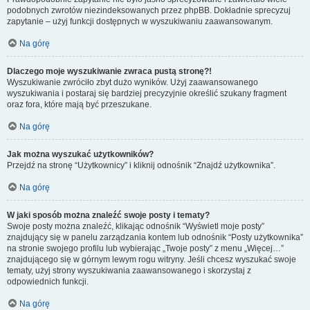
podobnych zwrotów niezindeksowanych przez phpBB. Dokładnie sprecyzuj
zapytanie – użyj funkcji dostępnych w wyszukiwaniu zaawansowanym.
Na górę
Dlaczego moje wyszukiwanie zwraca pustą stronę?!
Wyszukiwanie zwróciło zbyt dużo wyników. Użyj zaawansowanego
wyszukiwania i postaraj się bardziej precyzyjnie określić szukany fragment
oraz fora, które mają być przeszukane.
Na górę
Jak można wyszukać użytkowników?
Przejdź na stronę “Użytkownicy” i kliknij odnośnik “Znajdź użytkownika”.
Na górę
W jaki sposób można znaleźć swoje posty i tematy?
Swoje posty można znaleźć, klikając odnośnik “Wyświetl moje posty”
znajdujący się w panelu zarządzania kontem lub odnośnik “Posty użytkownika”
na stronie swojego profilu lub wybierając „Twoje posty” z menu „Więcej…”
znajdującego się w górnym lewym rogu witryny. Jeśli chcesz wyszukać swoje
tematy, użyj strony wyszukiwania zaawansowanego i skorzystaj z
odpowiednich funkcji.
Na górę