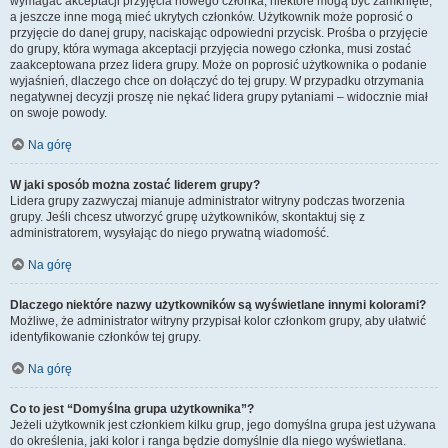
wymagać akceptacji przyjęcia nowego członka, niektóre mogą być zamknięte,
a jeszcze inne mogą mieć ukrytych członków. Użytkownik może poprosić o
przyjęcie do danej grupy, naciskając odpowiedni przycisk. Prośba o przyjęcie
do grupy, która wymaga akceptacji przyjęcia nowego członka, musi zostać
zaakceptowana przez lidera grupy. Może on poprosić użytkownika o podanie
wyjaśnień, dlaczego chce on dołączyć do tej grupy. W przypadku otrzymania
negatywnej decyzji proszę nie nękać lidera grupy pytaniami – widocznie miał
on swoje powody.
Na górę
W jaki sposób można zostać liderem grupy?
Lidera grupy zazwyczaj mianuje administrator witryny podczas tworzenia
grupy. Jeśli chcesz utworzyć grupę użytkowników, skontaktuj się z
administratorem, wysyłając do niego prywatną wiadomość.
Na górę
Dlaczego niektóre nazwy użytkowników są wyświetlane innymi kolorami?
Możliwe, że administrator witryny przypisał kolor członkom grupy, aby ułatwić
identyfikowanie członków tej grupy.
Na górę
Co to jest “Domyślna grupa użytkownika”?
Jeżeli użytkownik jest członkiem kilku grup, jego domyślna grupa jest używana
do określenia, jaki kolor i ranga będzie domyślnie dla niego wyświetlana.