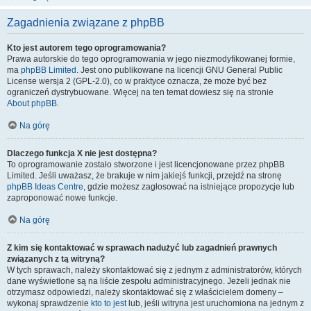
Zagadnienia związane z phpBB
Kto jest autorem tego oprogramowania?
Prawa autorskie do tego oprogramowania w jego niezmodyfikowanej formie,
ma
phpBB Limited
. Jest ono publikowane na licencji GNU General Public
License wersja 2 (GPL-2.0), co w praktyce oznacza, że może być bez
ograniczeń dystrybuowane. Więcej na ten temat dowiesz się na stronie
About phpBB
.
Na górę
Dlaczego funkcja X nie jest dostępna?
To oprogramowanie zostało stworzone i jest licencjonowane przez phpBB
Limited. Jeśli uważasz, że brakuje w nim jakiejś funkcji, przejdź na stronę
phpBB Ideas Centre
, gdzie możesz zagłosować na istniejące propozycje lub
zaproponować nowe funkcje.
Na górę
Z kim się kontaktować w sprawach nadużyć lub zagadnień prawnych
związanych z tą witryną?
W tych sprawach, należy skontaktować się z jednym z administratorów, których
dane wyświetlone są na liście zespołu administracyjnego. Jeżeli jednak nie
otrzymasz odpowiedzi, należy skontaktować się z właścicielem domeny –
wykonaj sprawdzenie
kto to jest
lub, jeśli witryna jest uruchomiona na jednym z