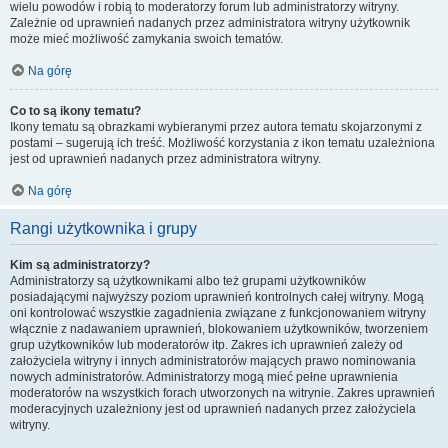
wielu powodów i robią to moderatorzy forum lub administratorzy witryny.
Zależnie od uprawnień nadanych przez administratora witryny użytkownik
może mieć możliwość zamykania swoich tematów.
Na górę
Co to są ikony tematu?
Ikony tematu są obrazkami wybieranymi przez autora tematu skojarzonymi z
postami – sugerują ich treść. Możliwość korzystania z ikon tematu uzależniona
jest od uprawnień nadanych przez administratora witryny.
Na górę
Rangi użytkownika i grupy
Kim są administratorzy?
Administratorzy są użytkownikami albo też grupami użytkowników
posiadającymi najwyższy poziom uprawnień kontrolnych całej witryny. Mogą
oni kontrolować wszystkie zagadnienia związane z funkcjonowaniem witryny
włącznie z nadawaniem uprawnień, blokowaniem użytkowników, tworzeniem
grup użytkowników lub moderatorów itp. Zakres ich uprawnień zależy od
założyciela witryny i innych administratorów mających prawo nominowania
nowych administratorów. Administratorzy mogą mieć pełne uprawnienia
moderatorów na wszystkich forach utworzonych na witrynie. Zakres uprawnień
moderacyjnych uzależniony jest od uprawnień nadanych przez założyciela
witryny.