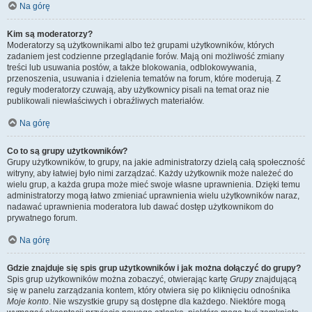
Na górę
Kim są moderatorzy?
Moderatorzy są użytkownikami albo też grupami użytkowników, których
zadaniem jest codzienne przeglądanie forów. Mają oni możliwość zmiany
treści lub usuwania postów, a także blokowania, odblokowywania,
przenoszenia, usuwania i dzielenia tematów na forum, które moderują. Z
reguły moderatorzy czuwają, aby użytkownicy pisali na temat oraz nie
publikowali niewłaściwych i obraźliwych materiałów.
Na górę
Co to są grupy użytkowników?
Grupy użytkowników, to grupy, na jakie administratorzy dzielą całą społeczność
witryny, aby łatwiej było nimi zarządzać. Każdy użytkownik może należeć do
wielu grup, a każda grupa może mieć swoje własne uprawnienia. Dzięki temu
administratorzy mogą łatwo zmieniać uprawnienia wielu użytkowników naraz,
nadawać uprawnienia moderatora lub dawać dostęp użytkownikom do
prywatnego forum.
Na górę
Gdzie znajduje się spis grup użytkowników i jak można dołączyć do grupy?
Spis grup użytkowników można zobaczyć, otwierając kartę
Grupy
znajdującą
się w panelu zarządzania kontem, który otwiera się po kliknięciu odnośnika
Moje konto
. Nie wszystkie grupy są dostępne dla każdego. Niektóre mogą