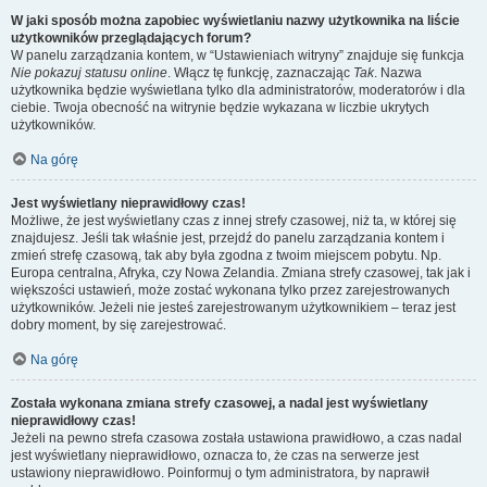
W jaki sposób można zapobiec wyświetlaniu nazwy użytkownika na liście
użytkowników przeglądających forum?
W panelu zarządzania kontem, w “Ustawieniach witryny” znajduje się funkcja
Nie pokazuj statusu online
. Włącz tę funkcję, zaznaczając
Tak
. Nazwa
użytkownika będzie wyświetlana tylko dla administratorów, moderatorów i dla
ciebie. Twoja obecność na witrynie będzie wykazana w liczbie ukrytych
użytkowników.
Na górę
Jest wyświetlany nieprawidłowy czas!
Możliwe, że jest wyświetlany czas z innej strefy czasowej, niż ta, w której się
znajdujesz. Jeśli tak właśnie jest, przejdź do panelu zarządzania kontem i
zmień strefę czasową, tak aby była zgodna z twoim miejscem pobytu. Np.
Europa centralna, Afryka, czy Nowa Zelandia. Zmiana strefy czasowej, tak jak i
większości ustawień, może zostać wykonana tylko przez zarejestrowanych
użytkowników. Jeżeli nie jesteś zarejestrowanym użytkownikiem – teraz jest
dobry moment, by się zarejestrować.
Na górę
Została wykonana zmiana strefy czasowej, a nadal jest wyświetlany
nieprawidłowy czas!
Jeżeli na pewno strefa czasowa została ustawiona prawidłowo, a czas nadal
jest wyświetlany nieprawidłowo, oznacza to, że czas na serwerze jest
ustawiony nieprawidłowo. Poinformuj o tym administratora, by naprawił