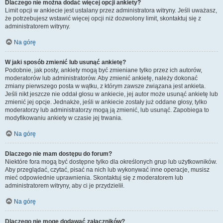
Dlaczego nie można dodać więcej opcji ankiety?
Limit opcji w ankiecie jest ustalany przez administratora witryny. Jeśli uważasz,
że potrzebujesz wstawić więcej opcji niż dozwolony limit, skontaktuj się z
administratorem witryny.
Na górę
W jaki sposób zmienić lub usunąć ankietę?
Podobnie, jak posty, ankiety mogą być zmieniane tylko przez ich autorów,
moderatorów lub administratorów. Aby zmienić ankietę, należy dokonać
zmiany pierwszego posta w wątku, z którym zawsze związana jest ankieta.
Jeśli nikt jeszcze nie oddał głosu w ankiecie, jej autor może usunąć ankietę lub
zmienić jej opcje. Jednakże, jeśli w ankiecie zostały już oddane głosy, tylko
moderatorzy lub administratorzy mogą ją zmienić, lub usunąć. Zapobiega to
modyfikowaniu ankiety w czasie jej trwania.
Na górę
Dlaczego nie mam dostępu do forum?
Niektóre fora mogą być dostępne tylko dla określonych grup lub użytkowników.
Aby przeglądać, czytać, pisać na nich lub wykonywać inne operacje, musisz
mieć odpowiednie uprawnienia. Skontaktuj się z moderatorem lub
administratorem witryny, aby ci je przydzielił.
Na górę
Dlaczego nie mogę dodawać załączników?