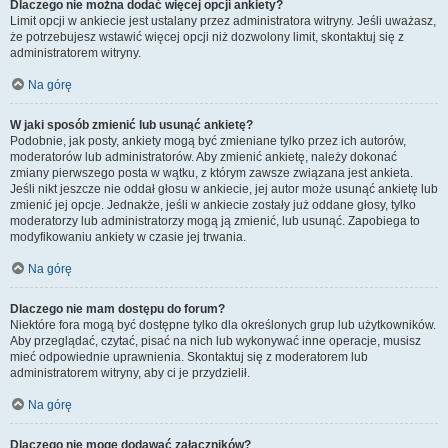
Dlaczego nie można dodać więcej opcji ankiety?
Limit opcji w ankiecie jest ustalany przez administratora witryny. Jeśli uważasz,
że potrzebujesz wstawić więcej opcji niż dozwolony limit, skontaktuj się z
administratorem witryny.
Na górę
W jaki sposób zmienić lub usunąć ankietę?
Podobnie, jak posty, ankiety mogą być zmieniane tylko przez ich autorów,
moderatorów lub administratorów. Aby zmienić ankietę, należy dokonać
zmiany pierwszego posta w wątku, z którym zawsze związana jest ankieta.
Jeśli nikt jeszcze nie oddał głosu w ankiecie, jej autor może usunąć ankietę lub
zmienić jej opcje. Jednakże, jeśli w ankiecie zostały już oddane głosy, tylko
moderatorzy lub administratorzy mogą ją zmienić, lub usunąć. Zapobiega to
modyfikowaniu ankiety w czasie jej trwania.
Na górę
Dlaczego nie mam dostępu do forum?
Niektóre fora mogą być dostępne tylko dla określonych grup lub użytkowników.
Aby przeglądać, czytać, pisać na nich lub wykonywać inne operacje, musisz
mieć odpowiednie uprawnienia. Skontaktuj się z moderatorem lub
administratorem witryny, aby ci je przydzielił.
Na górę
Dlaczego nie mogę dodawać załączników?