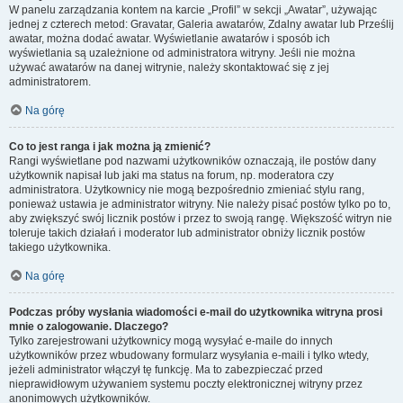
W panelu zarządzania kontem na karcie „Profil” w sekcji „Awatar”, używając
jednej z czterech metod: Gravatar, Galeria awatarów, Zdalny awatar lub Prześlij
awatar, można dodać awatar. Wyświetlanie awatarów i sposób ich
wyświetlania są uzależnione od administratora witryny. Jeśli nie można
używać awatarów na danej witrynie, należy skontaktować się z jej
administratorem.
Na górę
Co to jest ranga i jak można ją zmienić?
Rangi wyświetlane pod nazwami użytkowników oznaczają, ile postów dany
użytkownik napisał lub jaki ma status na forum, np. moderatora czy
administratora. Użytkownicy nie mogą bezpośrednio zmieniać stylu rang,
ponieważ ustawia je administrator witryny. Nie należy pisać postów tylko po to,
aby zwiększyć swój licznik postów i przez to swoją rangę. Większość witryn nie
toleruje takich działań i moderator lub administrator obniży licznik postów
takiego użytkownika.
Na górę
Podczas próby wysłania wiadomości e-mail do użytkownika witryna prosi
mnie o zalogowanie. Dlaczego?
Tylko zarejestrowani użytkownicy mogą wysyłać e-maile do innych
użytkowników przez wbudowany formularz wysyłania e-maili i tylko wtedy,
jeżeli administrator włączył tę funkcję. Ma to zabezpieczać przed
nieprawidłowym używaniem systemu poczty elektronicznej witryny przez
anonimowych użytkowników.