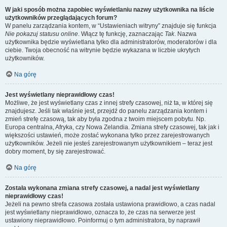
W jaki sposób można zapobiec wyświetlaniu nazwy użytkownika na liście
użytkowników przeglądających forum?
W panelu zarządzania kontem, w “Ustawieniach witryny” znajduje się funkcja
Nie pokazuj statusu online
. Włącz tę funkcję, zaznaczając
Tak
. Nazwa
użytkownika będzie wyświetlana tylko dla administratorów, moderatorów i dla
ciebie. Twoja obecność na witrynie będzie wykazana w liczbie ukrytych
użytkowników.
Na górę
Jest wyświetlany nieprawidłowy czas!
Możliwe, że jest wyświetlany czas z innej strefy czasowej, niż ta, w której się
znajdujesz. Jeśli tak właśnie jest, przejdź do panelu zarządzania kontem i
zmień strefę czasową, tak aby była zgodna z twoim miejscem pobytu. Np.
Europa centralna, Afryka, czy Nowa Zelandia. Zmiana strefy czasowej, tak jak i
większości ustawień, może zostać wykonana tylko przez zarejestrowanych
użytkowników. Jeżeli nie jesteś zarejestrowanym użytkownikiem – teraz jest
dobry moment, by się zarejestrować.
Na górę
Została wykonana zmiana strefy czasowej, a nadal jest wyświetlany
nieprawidłowy czas!
Jeżeli na pewno strefa czasowa została ustawiona prawidłowo, a czas nadal
jest wyświetlany nieprawidłowo, oznacza to, że czas na serwerze jest
ustawiony nieprawidłowo. Poinformuj o tym administratora, by naprawił