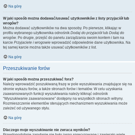
Na górę
W jaki sposób można dodawać/usuwać użytkowników z listy przyjaciół lub
wrogów?
Można dodawać użytkowników na dwa sposoby. Po pierwsze, klikając w
profilu wybranego użytkownika odnośnik
Dodaj do przyjaciół
lub
Dodaj do
wrogów
. Po drugie, przejść do panelu zarządzania swoim kontem i tam na
karcie
Przyjaciele i wrogowie
wprowadzić odpowiednie dane użytkownika. Na
tej samej karcie można także usuwać użytkowników z list.
Na górę
Przeszukiwanie forów
W jaki sposób można przeszukiwać fora?
Należy wprowadzić poszukiwaną frazę w pole wyszukiwania znajdujące się na
stronie wykazu forów, a także stronach forów i tematów. W celu uzyskania
zaawansowanych funkcji wyszukiwania należy kliknąć odnośnik
“Wyszukiwanie zaawansowane” dostępny na wszystkich stronach witryny.
Rozmieszczenie elementów sterujących mechanizmem wyszukiwania może
zależeć od używanego stylu.
Na górę
Dlaczego moje wyszukiwanie nie zwraca wyników?
Prawdopodobnie zapytanie nie było jasno sprecyzowane i zawierało wiele