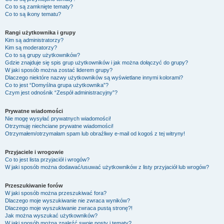
Co to są zamknięte tematy?
Co to są ikony tematu?
Rangi użytkownika i grupy
Kim są administratorzy?
Kim są moderatorzy?
Co to są grupy użytkowników?
Gdzie znajduje się spis grup użytkowników i jak można dołączyć do grupy?
W jaki sposób można zostać liderem grupy?
Dlaczego niektóre nazwy użytkowników są wyświetlane innymi kolorami?
Co to jest “Domyślna grupa użytkownika”?
Czym jest odnośnik “Zespół administracyjny”?
Prywatne wiadomości
Nie mogę wysyłać prywatnych wiadomości!
Otrzymuję niechciane prywatne wiadomości!
Otrzymałem/otrzymałam spam lub obraźliwy e-mail od kogoś z tej witryny!
Przyjaciele i wrogowie
Co to jest lista przyjaciół i wrogów?
W jaki sposób można dodawać/usuwać użytkowników z listy przyjaciół lub wrogów?
Przeszukiwanie forów
W jaki sposób można przeszukiwać fora?
Dlaczego moje wyszukiwanie nie zwraca wyników?
Dlaczego moje wyszukiwanie zwraca pustą stronę?!
Jak można wyszukać użytkowników?
W jaki sposób można znaleźć swoje posty i tematy?