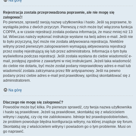
Na górę
Rejestracja została przeprowadzona poprawnie, ale nie mogę się
zalogować!
Po pierwsze, sprawdź swoją nazwę użytkownika i hasło. Jeśli są poprawne, to
wystąpiła jedna z dwóch przyczyn. Pierwszą z nich może być włączona funkcja
COPPA, a w czasie rejestracji została podana informacja, że masz mniej niż 13
lat. Wówczas należy wykonać instrukcje wysłane na twój adres e-mail. Jeśli nie
to było przyczyną, być może nie została aktywowana rejestracja. Niektóre
witryny przed pierwszym zalogowaniem wymagają aktywowania rejestracji
przez osobę rejestrującą się lub przez administratora. Informacja o tym była
wyświetlona podczas rejestracji. Jeśli została wysłana do ciebie wiadomość e-
mail, postępuj zgodnie z zawartymi w niej instrukcjami. Jeżeli taka wiadomość
do ciebie nie dotarła, być może został podany nieprawidłowy adres e-mail lub
wiadomość została zatrzymana przez filtr antyspamowy. Jeśli na pewno
podany przez ciebie adres e-mail jest prawidłowy, spróbuj skontaktować się z
administratorem.
Na górę
Dlaczego nie mogę się zalogować?
Powodów może być kilka. Po pierwsze sprawdź, czy twoja nazwa użytkownika
i hasło są prawidłowe. Jeżeli są prawidłowe, skontaktuj się z właścicielem
witryny i zapytaj, czy cię nie zablokowano. Istnieje też prawdopodobieństwo,
że problem powoduje błędna konfiguracja witryny, na której znajduje się forum.
Skontaktuj się z właścicielem witryny i powiadom go o tym problemie. Musi on
go naprawić.