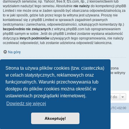
darmowych serwisów, np. Yahoo!, free.fr, f2s.com, itp., z kierownictwem lub
wydziałem nadużyć tego serwisu. Absolutnie
nie należy
do kompetencji phpBB
Limited i nie może ona w żaden sposób być obarczana odpowiedzialnością za
to w jaki sposób, gdzie lub przez kogo ta witryna jest używana. Proszę nie
kontaktować się z phpBB Limited w sprawach zagadnień prawnych
(wstrzymania i zaniechania, odpowiedzialności, szkalujących komentarzy itp.)
bezpośrednio nie związanych
z witryną phpBB.com lub oprogramowaniem
phpBB samym w sobie. Jeśli do phpBB Limited zostanie wysłana wiadomość
dotycząca
innych podmiotów
używających tego oprogramowania, nie należy
oczekiwać odpowiedzi, lub zostanie udzielona odpowiedź lakoniczna.
Na górę
Jak nawiązać kontakt z administratorem witryny?
Strona ta używa plików cookies (tzw. ciasteczka)
Wszyscy użytkownicy witryny mogą używać – jeśli funkcja ta jest włączona
przez administratora witryny – formularza „Kontakt z nami”. Członkowie witryny
w celach statystycznych, reklamowych oraz
mogą także używać odnośnika „Zespół administracyjny”.
funkcjonalnych. Warunki przechowywania lub
Na górę
dostępu do plików cookies można określić w
ustawieniach przeglądarki internetowej.
Przejdź do
Dowiedz się więcej
Lista Przebojów Programu Trzeciego
Strefa czasowa
UTC+02:00
Akceptuję!
Technologię dostarcza
phpBB
® Forum Software © phpBB Limited
Polski pakiet językowy dostarcza
phpBB.pl
Zasady ochrony danych osobowych
|
Regulamin