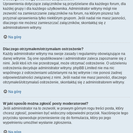
Uprawnienia dotyczące załączników są przydzielane dla każdego forum, dla
każdej grupy i dla każdego użytkownika. Administrator witryny mógł nie
zezwolić na zamieszczanie załączników na forum, na którym piszesz lub
przyznał uprawnienia tylko niektórym grupom. Jeśli nadal nie masz jasności,
dlaczego nie możesz zamieszczać załączników, skontaktuj się z
administratorem witryny.
Na górę
Dlaczego otrzymałem/otrzymałam ostrzeżenie?
Każdy administrator witryny ma swoje zasady i regulaminy obowiązujące na
danej witrynie. Są one opublikowane i administrator zaleca zapoznanie się z
nimi. Jeśli ktoś ich nie przestrzegał, może otrzymać ostrzeżenie. O udzieleniu
ostrzeżenia decyduje administrator witryny. phpBB Limited nie ma nic
wspólnego z ostrzeżeniami udzielanymi na tej witrynie i nie ponosi żadnej
odpowiedzialności związanej z nimi. Jeśli nadal nie masz jasności, dlaczego
otrzymałeś/otrzymałaś ostrzeżenie, skontaktuj się z administratorem witryny.
Na górę
W jaki sposób można zgłosić posty moderatorowi?
Jeśli administrator na to zezwolił, w prawym górnym rogu treści posta, który
chcesz zgłosić, powinien być widoczny odpowiedni przycisk. Naciśnięcie tego
przycisku spowoduje przeniesienie cię do formularza, który po jego
wypełnieniu umożliwi wysłanie zgłoszenia.
Na górę