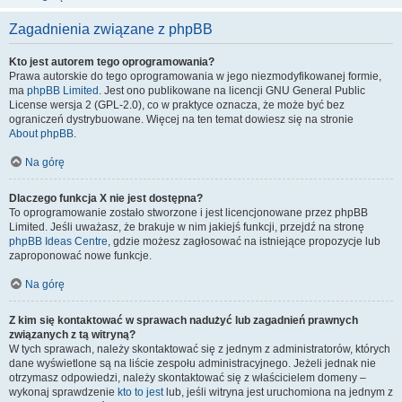
Zagadnienia związane z phpBB
Kto jest autorem tego oprogramowania?
Prawa autorskie do tego oprogramowania w jego niezmodyfikowanej formie,
ma
phpBB Limited
. Jest ono publikowane na licencji GNU General Public
License wersja 2 (GPL-2.0), co w praktyce oznacza, że może być bez
ograniczeń dystrybuowane. Więcej na ten temat dowiesz się na stronie
About phpBB
.
Na górę
Dlaczego funkcja X nie jest dostępna?
To oprogramowanie zostało stworzone i jest licencjonowane przez phpBB
Limited. Jeśli uważasz, że brakuje w nim jakiejś funkcji, przejdź na stronę
phpBB Ideas Centre
, gdzie możesz zagłosować na istniejące propozycje lub
zaproponować nowe funkcje.
Na górę
Z kim się kontaktować w sprawach nadużyć lub zagadnień prawnych
związanych z tą witryną?
W tych sprawach, należy skontaktować się z jednym z administratorów, których
dane wyświetlone są na liście zespołu administracyjnego. Jeżeli jednak nie
otrzymasz odpowiedzi, należy skontaktować się z właścicielem domeny –
wykonaj sprawdzenie
kto to jest
lub, jeśli witryna jest uruchomiona na jednym z