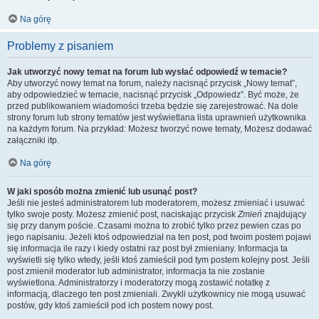
Na górę
Problemy z pisaniem
Jak utworzyć nowy temat na forum lub wysłać odpowiedź w temacie?
Aby utworzyć nowy temat na forum, należy nacisnąć przycisk „Nowy temat”,
aby odpowiedzieć w temacie, nacisnąć przycisk „Odpowiedz”. Być może, że
przed publikowaniem wiadomości trzeba będzie się zarejestrować. Na dole
strony forum lub strony tematów jest wyświetlana lista uprawnień użytkownika
na każdym forum. Na przykład: Możesz tworzyć nowe tematy, Możesz dodawać
załączniki itp.
Na górę
W jaki sposób można zmienić lub usunąć post?
Jeśli nie jesteś administratorem lub moderatorem, możesz zmieniać i usuwać
tylko swoje posty. Możesz zmienić post, naciskając przycisk
Zmień
znajdujący
się przy danym poście. Czasami można to zrobić tylko przez pewien czas po
jego napisaniu. Jeżeli ktoś odpowiedział na ten post, pod twoim postem pojawi
się informacja ile razy i kiedy ostatni raz post był zmieniany. Informacja ta
wyświetli się tylko wtedy, jeśli ktoś zamieścił pod tym postem kolejny post. Jeśli
post zmienił moderator lub administrator, informacja ta nie zostanie
wyświetlona. Administratorzy i moderatorzy mogą zostawić notatkę z
informacją, dlaczego ten post zmieniali. Zwykli użytkownicy nie mogą usuwać
postów, gdy ktoś zamieścił pod ich postem nowy post.