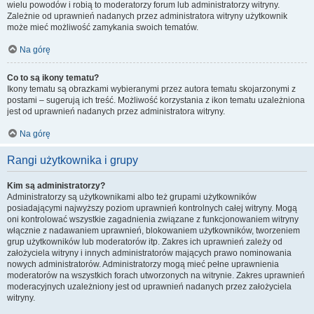
wielu powodów i robią to moderatorzy forum lub administratorzy witryny.
Zależnie od uprawnień nadanych przez administratora witryny użytkownik
może mieć możliwość zamykania swoich tematów.
Na górę
Co to są ikony tematu?
Ikony tematu są obrazkami wybieranymi przez autora tematu skojarzonymi z
postami – sugerują ich treść. Możliwość korzystania z ikon tematu uzależniona
jest od uprawnień nadanych przez administratora witryny.
Na górę
Rangi użytkownika i grupy
Kim są administratorzy?
Administratorzy są użytkownikami albo też grupami użytkowników
posiadającymi najwyższy poziom uprawnień kontrolnych całej witryny. Mogą
oni kontrolować wszystkie zagadnienia związane z funkcjonowaniem witryny
włącznie z nadawaniem uprawnień, blokowaniem użytkowników, tworzeniem
grup użytkowników lub moderatorów itp. Zakres ich uprawnień zależy od
założyciela witryny i innych administratorów mających prawo nominowania
nowych administratorów. Administratorzy mogą mieć pełne uprawnienia
moderatorów na wszystkich forach utworzonych na witrynie. Zakres uprawnień
moderacyjnych uzależniony jest od uprawnień nadanych przez założyciela
witryny.