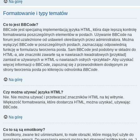
Na górę
Formatowanie i typy tematów
Co to jest BBCode?
BBCode jest specjalną implementacją języka HTML, która daje lepszą kontrolę
formatowania poszczególnych elementów w postach. Używanie BBCode na
forum jest uzależnione od ustawień określanych przez administratora. Można
wyłączyć BBCode w poszczególnych postach, zaznaczając odpowiednią
funkcję w formularzu tworzenia posta. Sam BBCode jest podobny w składni do
HTML-a, ale znaczniki zawarte są w nawiasach kwadratowych [przykład]
zamiast w używanych w HTML-u nawiasach ostrych <przykład>. Aby uzyskać
więcej informacji o BBCode, zapoznaj się z przewodnikiem dostępnym ze
strony tworzenia posta po kliknięciu odnośnika
BBCode
.
Na górę
Czy można używać języka HTML?
Nie. Nie można używać i przetwarzać znaczników HTML na tej witrynie.
Większość formatowania, które dostarcza HTML, można uzyskać, używając
BBCode.
Na górę
Co to są są emotikony?
Emotikony, zwane też uśmieszkami, to małe obrazki, które mogą być użyte do
wyrażania emocji. Do wyrażania emocji można też stosować krótkie kody, np. :)