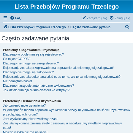
Lista Przebojów Programu Trzeciego
FAQ
Zarejestruj się
Zaloguj się
S
Lista Przebojów Programu Trzeciego
Często zadawane pytania
z
Często zadawane pytania
u
k
Problemy z logowaniem i rejestracją
Dlaczego w ogóle muszę się rejestrować?
a
Co to jest COPPA?
j
Dlaczego nie mogę się zarejestrować?
Rejestracja została przeprowadzona poprawnie, ale nie mogę się zalogować!
Dlaczego nie mogę się zalogować?
Rejestracja została dokonana jakiś czas temu, ale teraz nie mogę się zalogować?!
Nie pamiętam hasła!
Dlaczego następuje automatyczne wylogowanie?
Jak działa funkcja “Usuń ciasteczka witryny”?
Preferencje i ustawienia użytkownika
Jak zmienić moje ustawienia?
W jaki sposób można zapobiec wyświetlaniu nazwy użytkownika na liście użytkowników
przeglądających forum?
Jest wyświetlany nieprawidłowy czas!
Została wykonana zmiana strefy czasowej, a nadal jest wyświetlany nieprawidłowy
czas!
Mojego języka nie ma na liście!