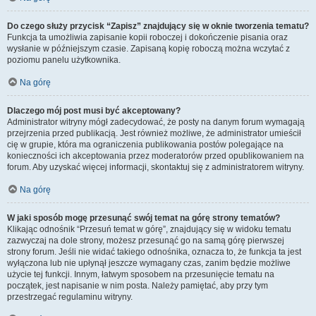
Do czego służy przycisk “Zapisz” znajdujący się w oknie tworzenia tematu?
Funkcja ta umożliwia zapisanie kopii roboczej i dokończenie pisania oraz
wysłanie w późniejszym czasie. Zapisaną kopię roboczą można wczytać z
poziomu panelu użytkownika.
Na górę
Dlaczego mój post musi być akceptowany?
Administrator witryny mógł zadecydować, że posty na danym forum wymagają
przejrzenia przed publikacją. Jest również możliwe, że administrator umieścił
cię w grupie, która ma ograniczenia publikowania postów polegające na
konieczności ich akceptowania przez moderatorów przed opublikowaniem na
forum. Aby uzyskać więcej informacji, skontaktuj się z administratorem witryny.
Na górę
W jaki sposób mogę przesunąć swój temat na górę strony tematów?
Klikając odnośnik “Przesuń temat w górę”, znajdujący się w widoku tematu
zazwyczaj na dole strony, możesz przesunąć go na samą górę pierwszej
strony forum. Jeśli nie widać takiego odnośnika, oznacza to, że funkcja ta jest
wyłączona lub nie upłynął jeszcze wymagany czas, zanim będzie możliwe
użycie tej funkcji. Innym, łatwym sposobem na przesunięcie tematu na
początek, jest napisanie w nim posta. Należy pamiętać, aby przy tym
przestrzegać regulaminu witryny.