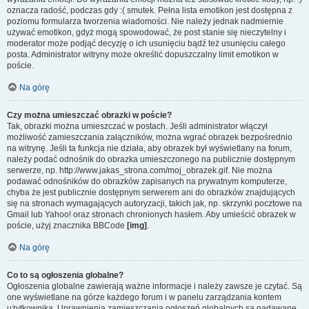
oznacza radość, podczas gdy :( smutek. Pełna lista emotikon jest dostępna z
poziomu formularza tworzenia wiadomości. Nie należy jednak nadmiernie
używać emotikon, gdyż mogą spowodować, że post stanie się nieczytelny i
moderator może podjąć decyzję o ich usunięciu bądź też usunięciu całego
posta. Administrator witryny może określić dopuszczalny limit emotikon w
poście.
Na górę
Czy można umieszczać obrazki w poście?
Tak, obrazki można umieszczać w postach. Jeśli administrator włączył
możliwość zamieszczania załączników, można wgrać obrazek bezpośrednio
na witrynę. Jeśli ta funkcja nie działa, aby obrazek był wyświetlany na forum,
należy podać odnośnik do obrazka umieszczonego na publicznie dostępnym
serwerze, np. http://www.jakas_strona.com/moj_obrazek.gif. Nie można
podawać odnośników do obrazków zapisanych na prywatnym komputerze,
chyba że jest publicznie dostępnym serwerem ani do obrazków znajdujących
się na stronach wymagających autoryzacji, takich jak, np. skrzynki pocztowe na
Gmail lub Yahoo! oraz stronach chronionych hasłem. Aby umieścić obrazek w
poście, użyj znacznika BBCode
[img]
.
Na górę
Co to są ogłoszenia globalne?
Ogłoszenia globalne zawierają ważne informacje i należy zawsze je czytać. Są
one wyświetlane na górze każdego forum i w panelu zarządzania kontem
użytkownika. Uprawnienia zamieszczania ogłoszeń globalnych są nadawane