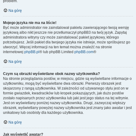
problem.
Na górę
Mojego języka nie ma na liście!
Być może administrator nie zainstalował pakietu zawierającego twoją wersję
językową albo nikt jeszcze nie przetłumaczył phpBB3 na twój język. Zapytaj
administratora witryny czy może zainstalować pakiet językowy, którego
potrzebujesz. Jeśli pakiet dla twojego języka nie istnieje, może spróbujesz go
utworzyć. Więcej informacji na ten temat można znaleźć na stronie
internetowej
phpBB.pl
® lub phpBB Limited
phpBB.com
®
Na górę
Czym są obrazki wyświetlane obok nazwy użytkownika?
Na stronie przeglądania postów, w miejscu, gdzie są wyświetlane informacje o
użytkowniku, mogą być wyświetlane dwa obrazki. Pierwszy obrazek jest
skojarzony z rangą użytkownika. W zależności od używanego stylu jest on w
formie gwiazdek, kwadracików lub kropek pokazujących, jak dużo postów
zostało napisanych przez użytkownika lub jaki jest jego status na tej witrynie.
Jest on wyświetlany poniżej nazwy użytkownika. Drugi, zazwyczaj większy
obrazek, wyświetlany powyżej nazwy użytkownika jest znany jako awatar i jest
unikatowy lub osobisty dla każdego użytkownika.
Na górę
Jak wyświetlić awatar?