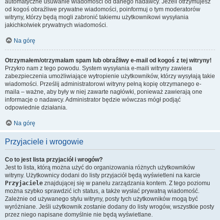
automatyczne usuwanie wiadomości od danego nadawcy. Jeżeli otrzymujesz
od kogoś obraźliwe prywatne wiadomości, poinformuj o tym moderatorów
witryny, którzy będą mogli zabronić takiemu użytkownikowi wysyłania
jakichkolwiek prywatnych wiadomości.
Na górę
Otrzymałem/otrzymałam spam lub obraźliwy e-mail od kogoś z tej witryny!
Przykro nam z tego powodu. System wysyłania e-maili witryny zawiera
zabezpieczenia umożliwiające wytropienie użytkowników, którzy wysyłają takie
wiadomości. Prześlij administratorowi witryny pełną kopię otrzymanego e-
maila – ważne, aby były w niej zawarte nagłówki, ponieważ zawierają one
informacje o nadawcy. Administrator będzie wówczas mógł podjąć
odpowiednie działania.
Na górę
Przyjaciele i wrogowie
Co to jest lista przyjaciół i wrogów?
Jest to lista, którą można użyć do organizowania różnych użytkowników
witryny. Użytkownicy dodani do listy przyjaciół będą wyświetleni na karcie
Przyjaciele
znajdującej się w panelu zarządzania kontem. Z tego poziomu
można szybko sprawdzić ich status, a także wysłać prywatną wiadomość.
Zależnie od używanego stylu witryny, posty tych użytkowników mogą być
wyróżniane. Jeśli użytkownik zostanie dodany do listy wrogów, wszystkie posty
przez niego napisane domyślnie nie będą wyświetlane.