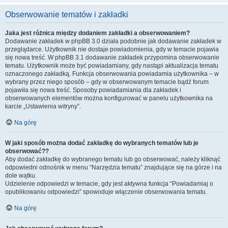
Obserwowanie tematów i zakładki
Jaka jest różnica między dodaniem zakładki a obserwowaniem?
Dodawanie zakładek w phpBB 3.0 działa podobnie jak dodawanie zakładek w
przeglądarce. Użytkownik nie dostaje powiadomienia, gdy w temacie pojawia
się nowa treść. W phpBB 3.1 dodawanie zakładek przypomina obserwowanie
tematu. Użytkownik może być powiadamiany, gdy nastąpi aktualizacja tematu
oznaczonego zakładką. Funkcja obserwowania powiadamia użytkownika – w
wybrany przez niego sposób – gdy w obserwowanym temacie bądź forum
pojawiła się nowa treść. Sposoby powiadamiania dla zakładek i
obserwowanych elementów można konfigurować w panelu użytkownika na
karcie „Ustawienia witryny”.
Na górę
W jaki sposób można dodać zakładkę do wybranych tematów lub je
obserwować??
Aby dodać zakładkę do wybranego tematu lub go obserwować, należy kliknąć
odpowiedni odnośnik w menu “Narzędzia tematu” znajdujące się na górze i na
dole wątku.
Udzielenie odpowiedzi w temacie, gdy jest aktywna funkcja “Powiadamiaj o
opublikowaniu odpowiedzi” spowoduje włączenie obserwowania tematu.
Na górę