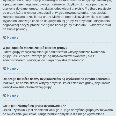
wymagać akceptacji przyjęcia nowego członka, niektóre mogą być zamknięte,
a jeszcze inne mogą mieć ukrytych członków. Użytkownik może poprosić o
przyjęcie do danej grupy, naciskając odpowiedni przycisk. Prośba o przyjęcie
do grupy, która wymaga akceptacji przyjęcia nowego członka, musi zostać
zaakceptowana przez lidera grupy. Może on poprosić użytkownika o podanie
wyjaśnień, dlaczego chce on dołączyć do tej grupy. W przypadku otrzymania
negatywnej decyzji proszę nie nękać lidera grupy pytaniami – widocznie miał
on swoje powody.
Na górę
W jaki sposób można zostać liderem grupy?
Lidera grupy zazwyczaj mianuje administrator witryny podczas tworzenia
grupy. Jeśli chcesz utworzyć grupę użytkowników, skontaktuj się z
administratorem, wysyłając do niego prywatną wiadomość.
Na górę
Dlaczego niektóre nazwy użytkowników są wyświetlane innymi kolorami?
Możliwe, że administrator witryny przypisał kolor członkom grupy, aby ułatwić
identyfikowanie członków tej grupy.
Na górę
Co to jest “Domyślna grupa użytkownika”?
Jeżeli użytkownik jest członkiem kilku grup, jego domyślna grupa jest używana
do określenia, jaki kolor i ranga będzie domyślnie dla niego wyświetlana.