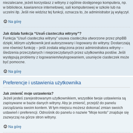
niezalecane, jeżeli korzystasz z witryny z ogólnie dostępnego komputera, np.
w bibliotece, kawiarence internetowej, sali komputerowej w szkole lub na
uczelni itp. Jeśli nie widzisz tej funkcji, oznacza to, że administrator ją wyłączył.
Na górę
Jak działa funkcja “Usuń ciasteczka witryny”?
Funkcja “Usuń ciasteczka witryny” usuwa ciasteczka utworzone przez phpBB
dzięki, którym użytkownik jest autoryzowany i logowany do witryny. Dostarczają
one również funkcję – jeśli została włączona przez administratora witryny –
śledzenia przeczytanych i nieprzeczytanych przez użytkownika postów. Jeśli
występują problemy z logowaniem/wylogowaniem, usunięcie ciasteczek może
być pomocne.
Na górę
Preferencje i ustawienia użytkownika
Jak zmienić moje ustawienia?
Jeżeli jesteś zarejestrowanym użytkownikiem, wszystkie twoje ustawienia są
zapisywane w bazie danych witryny. Aby je zmienić, przejdź do panelu
zarządzania swoim kontem. W tym miejscu możesz dokonać zmian swoich
ustawień i preferencji. Odnośnik do panelu o nazwie “Moje konto” znajduje się
zazwyczaj na górze stron witryny.
Na górę