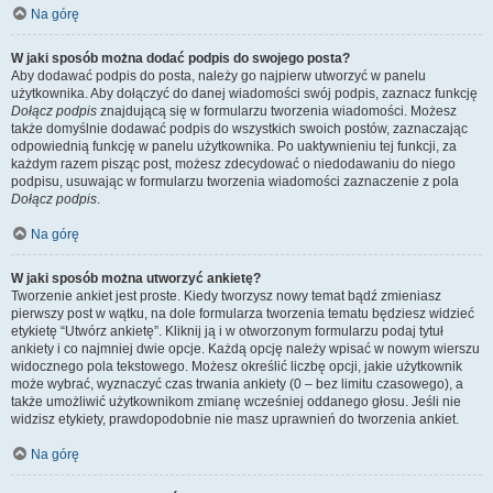
Na górę
W jaki sposób można dodać podpis do swojego posta?
Aby dodawać podpis do posta, należy go najpierw utworzyć w panelu
użytkownika. Aby dołączyć do danej wiadomości swój podpis, zaznacz funkcję
Dołącz podpis
znajdującą się w formularzu tworzenia wiadomości. Możesz
także domyślnie dodawać podpis do wszystkich swoich postów, zaznaczając
odpowiednią funkcję w panelu użytkownika. Po uaktywnieniu tej funkcji, za
każdym razem pisząc post, możesz zdecydować o niedodawaniu do niego
podpisu, usuwając w formularzu tworzenia wiadomości zaznaczenie z pola
Dołącz podpis
.
Na górę
W jaki sposób można utworzyć ankietę?
Tworzenie ankiet jest proste. Kiedy tworzysz nowy temat bądź zmieniasz
pierwszy post w wątku, na dole formularza tworzenia tematu będziesz widzieć
etykietę “Utwórz ankietę”. Kliknij ją i w otworzonym formularzu podaj tytuł
ankiety i co najmniej dwie opcje. Każdą opcję należy wpisać w nowym wierszu
widocznego pola tekstowego. Możesz określić liczbę opcji, jakie użytkownik
może wybrać, wyznaczyć czas trwania ankiety (0 – bez limitu czasowego), a
także umożliwić użytkownikom zmianę wcześniej oddanego głosu. Jeśli nie
widzisz etykiety, prawdopodobnie nie masz uprawnień do tworzenia ankiet.
Na górę