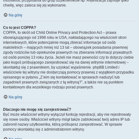
możliwość przypisania do grup użytkowników itp. Rejestracja zajmuje tylko
chwilę, więc zaleca się jej wykonanie.
Na górę
Co to jest COPPA?
COPPA, to skrót od Child Online Privacy and Protection Act – prawa
obowiązującego od 1998 roku w USA, nakładającego na właścicieli stron
internetowych, które potencjalnie mogą zbierać informacje od osób
małoletnich – mających mniej niż 13 lat – obowiązek posiadania pisemnej
zgody rodziców lub opiekunów prawnych na zbieranie informacji prywatnych
od osób poniżej 13 roku życia. Jeżeli nie masz pewności czy to dotyczy ciebie
jako kogoś próbującego zarejestrować się na danej witrynie internetowej –
skontaktuj się z prawnikiem, by uzyskać wyjaśnienie. phpBB Limited i
właściciele tej witryny nie dostarczają pomocy prawnej z wyjątkiem przypadku
opisanego w pytaniu „Z kim się kontaktować w sprawach nadużyć lub
zagadnień prawnych związanych z tą witryną?”, a także nie są punktem
kontaktowym dla wszelkiego rodzaju porad prawnych.
Na górę
Dlaczego nie mogę się zarejestrować?
Być może właściciel witryny wyłączył funkcję rejestracji, aby nie rejestrowały
się nowe osoby. Właściciel witryny mógł także zablokować twój adres IP lub
zabronił nazwy użytkownika, którą próbujesz zarejestrować. W sprawie
pomocy skontaktuj się z administratorem witryny.