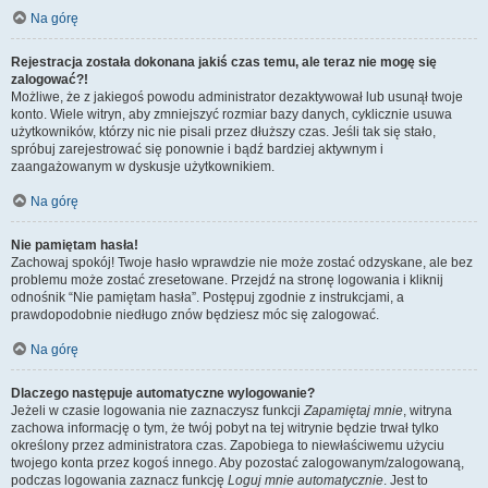
Na górę
Rejestracja została dokonana jakiś czas temu, ale teraz nie mogę się
zalogować?!
Możliwe, że z jakiegoś powodu administrator dezaktywował lub usunął twoje
konto. Wiele witryn, aby zmniejszyć rozmiar bazy danych, cyklicznie usuwa
użytkowników, którzy nic nie pisali przez dłuższy czas. Jeśli tak się stało,
spróbuj zarejestrować się ponownie i bądź bardziej aktywnym i
zaangażowanym w dyskusje użytkownikiem.
Na górę
Nie pamiętam hasła!
Zachowaj spokój! Twoje hasło wprawdzie nie może zostać odzyskane, ale bez
problemu może zostać zresetowane. Przejdź na stronę logowania i kliknij
odnośnik “Nie pamiętam hasła”. Postępuj zgodnie z instrukcjami, a
prawdopodobnie niedługo znów będziesz móc się zalogować.
Na górę
Dlaczego następuje automatyczne wylogowanie?
Jeżeli w czasie logowania nie zaznaczysz funkcji
Zapamiętaj mnie
, witryna
zachowa informację o tym, że twój pobyt na tej witrynie będzie trwał tylko
określony przez administratora czas. Zapobiega to niewłaściwemu użyciu
twojego konta przez kogoś innego. Aby pozostać zalogowanym/zalogowaną,
podczas logowania zaznacz funkcję
Loguj mnie automatycznie
. Jest to