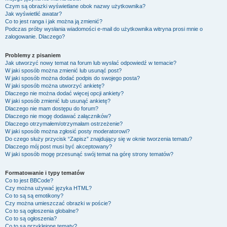
Czym są obrazki wyświetlane obok nazwy użytkownika?
Jak wyświetlić awatar?
Co to jest ranga i jak można ją zmienić?
Podczas próby wysłania wiadomości e-mail do użytkownika witryna prosi mnie o
zalogowanie. Dlaczego?
Problemy z pisaniem
Jak utworzyć nowy temat na forum lub wysłać odpowiedź w temacie?
W jaki sposób można zmienić lub usunąć post?
W jaki sposób można dodać podpis do swojego posta?
W jaki sposób można utworzyć ankietę?
Dlaczego nie można dodać więcej opcji ankiety?
W jaki sposób zmienić lub usunąć ankietę?
Dlaczego nie mam dostępu do forum?
Dlaczego nie mogę dodawać załączników?
Dlaczego otrzymałem/otrzymałam ostrzeżenie?
W jaki sposób można zgłosić posty moderatorowi?
Do czego służy przycisk “Zapisz” znajdujący się w oknie tworzenia tematu?
Dlaczego mój post musi być akceptowany?
W jaki sposób mogę przesunąć swój temat na górę strony tematów?
Formatowanie i typy tematów
Co to jest BBCode?
Czy można używać języka HTML?
Co to są są emotikony?
Czy można umieszczać obrazki w poście?
Co to są ogłoszenia globalne?
Co to są ogłoszenia?
Co to są przyklejone tematy?