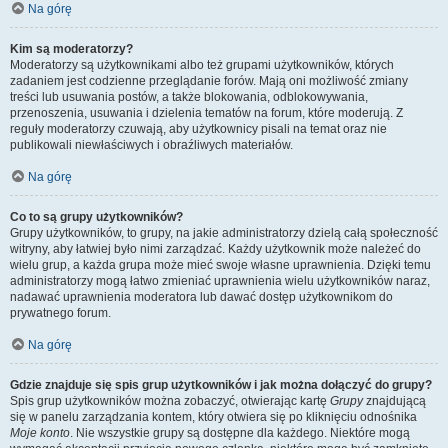
Na górę
Kim są moderatorzy?
Moderatorzy są użytkownikami albo też grupami użytkowników, których
zadaniem jest codzienne przeglądanie forów. Mają oni możliwość zmiany
treści lub usuwania postów, a także blokowania, odblokowywania,
przenoszenia, usuwania i dzielenia tematów na forum, które moderują. Z
reguły moderatorzy czuwają, aby użytkownicy pisali na temat oraz nie
publikowali niewłaściwych i obraźliwych materiałów.
Na górę
Co to są grupy użytkowników?
Grupy użytkowników, to grupy, na jakie administratorzy dzielą całą społeczność
witryny, aby łatwiej było nimi zarządzać. Każdy użytkownik może należeć do
wielu grup, a każda grupa może mieć swoje własne uprawnienia. Dzięki temu
administratorzy mogą łatwo zmieniać uprawnienia wielu użytkowników naraz,
nadawać uprawnienia moderatora lub dawać dostęp użytkownikom do
prywatnego forum.
Na górę
Gdzie znajduje się spis grup użytkowników i jak można dołączyć do grupy?
Spis grup użytkowników można zobaczyć, otwierając kartę
Grupy
znajdującą
się w panelu zarządzania kontem, który otwiera się po kliknięciu odnośnika
Moje konto
. Nie wszystkie grupy są dostępne dla każdego. Niektóre mogą