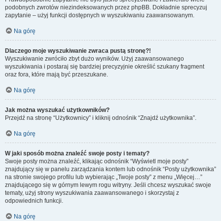
podobnych zwrotów niezindeksowanych przez phpBB. Dokładnie sprecyzuj
zapytanie – użyj funkcji dostępnych w wyszukiwaniu zaawansowanym.
Na górę
Dlaczego moje wyszukiwanie zwraca pustą stronę?!
Wyszukiwanie zwróciło zbyt dużo wyników. Użyj zaawansowanego
wyszukiwania i postaraj się bardziej precyzyjnie określić szukany fragment
oraz fora, które mają być przeszukane.
Na górę
Jak można wyszukać użytkowników?
Przejdź na stronę “Użytkownicy” i kliknij odnośnik “Znajdź użytkownika”.
Na górę
W jaki sposób można znaleźć swoje posty i tematy?
Swoje posty można znaleźć, klikając odnośnik “Wyświetl moje posty”
znajdujący się w panelu zarządzania kontem lub odnośnik “Posty użytkownika”
na stronie swojego profilu lub wybierając „Twoje posty” z menu „Więcej…”
znajdującego się w górnym lewym rogu witryny. Jeśli chcesz wyszukać swoje
tematy, użyj strony wyszukiwania zaawansowanego i skorzystaj z
odpowiednich funkcji.
Na górę