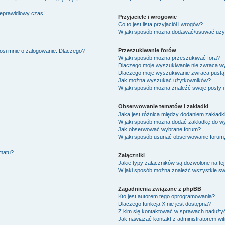
ieprawidłowy czas!
Przyjaciele i wrogowie
Co to jest lista przyjaciół i wrogów?
W jaki sposób można dodawać/usuwać użytk
Przeszukiwanie forów
osi mnie o zalogowanie. Dlaczego?
W jaki sposób można przeszukiwać fora?
Dlaczego moje wyszukiwanie nie zwraca w
Dlaczego moje wyszukiwanie zwraca pustą 
Jak można wyszukać użytkowników?
W jaki sposób można znaleźć swoje posty i
Obserwowanie tematów i zakładki
Jaka jest różnica między dodaniem zakład
W jaki sposób można dodać zakładkę do w
Jak obserwować wybrane forum?
W jaki sposób usunąć obserwowanie forum
ematu?
Załączniki
Jakie typy załączników są dozwolone na tej
W jaki sposób można znaleźć wszystkie swo
Zagadnienia związane z phpBB
Kto jest autorem tego oprogramowania?
Dlaczego funkcja X nie jest dostępna?
Z kim się kontaktować w sprawach nadużyć
Jak nawiązać kontakt z administratorem wi