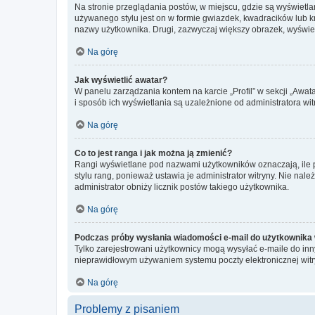
Na stronie przeglądania postów, w miejscu, gdzie są wyświetl
używanego stylu jest on w formie gwiazdek, kwadracików lub kro
nazwy użytkownika. Drugi, zazwyczaj większy obrazek, wyświet
Na górę
Jak wyświetlić awatar?
W panelu zarządzania kontem na karcie „Profil” w sekcji „Awat
i sposób ich wyświetlania są uzależnione od administratora wit
Na górę
Co to jest ranga i jak można ją zmienić?
Rangi wyświetlane pod nazwami użytkowników oznaczają, ile po
stylu rang, ponieważ ustawia je administrator witryny. Nie należ
administrator obniży licznik postów takiego użytkownika.
Na górę
Podczas próby wysłania wiadomości e-mail do użytkownika 
Tylko zarejestrowani użytkownicy mogą wysyłać e-maile do inny
nieprawidłowym używaniem systemu poczty elektronicznej wit
Na górę
Problemy z pisaniem