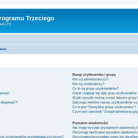
Programu Trzeciego
kół LP3
ania
Rangi użytkownika i grupy
Kim są administratorzy?
Kim są moderatorzy?
Co to są grupy użytkowników?
ogować!
Gdzie znajduje się spis grup użytkowników
W jaki sposób można zostać liderem grupy
 zalogować?!
Dlaczego niektóre nazwy użytkowników są 
Co to jest “Domyślna grupa użytkownika”?
Czym jest odnośnik “Zespół administracyjn
Prywatne wiadomości
Nie mogę wysyłać prywatnych wiadomości!
Otrzymuję niechciane prywatne wiadomości
ście użytkowników przeglądających forum?
Otrzymałem/otrzymałam spam lub obraźliwy 