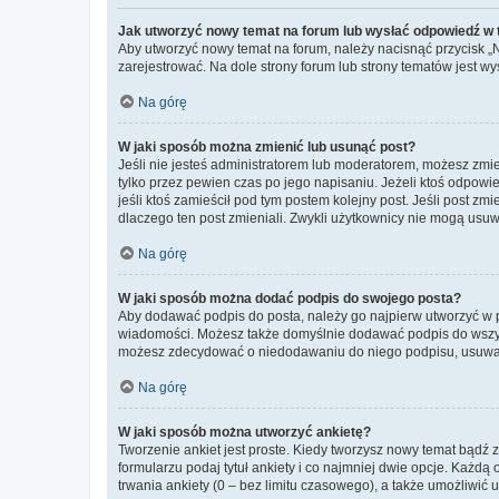
Jak utworzyć nowy temat na forum lub wysłać odpowiedź w
Aby utworzyć nowy temat na forum, należy nacisnąć przycisk 
zarejestrować. Na dole strony forum lub strony tematów jest 
Na górę
W jaki sposób można zmienić lub usunąć post?
Jeśli nie jesteś administratorem lub moderatorem, możesz zmie
tylko przez pewien czas po jego napisaniu. Jeżeli ktoś odpowiedz
jeśli ktoś zamieścił pod tym postem kolejny post. Jeśli post zm
dlaczego ten post zmieniali. Zwykli użytkownicy nie mogą usuw
Na górę
W jaki sposób można dodać podpis do swojego posta?
Aby dodawać podpis do posta, należy go najpierw utworzyć w 
wiadomości. Możesz także domyślnie dodawać podpis do wszyst
możesz zdecydować o niedodawaniu do niego podpisu, usuwaj
Na górę
W jaki sposób można utworzyć ankietę?
Tworzenie ankiet jest proste. Kiedy tworzysz nowy temat bądź z
formularzu podaj tytuł ankiety i co najmniej dwie opcje. Każ
trwania ankiety (0 – bez limitu czasowego), a także umożliwić