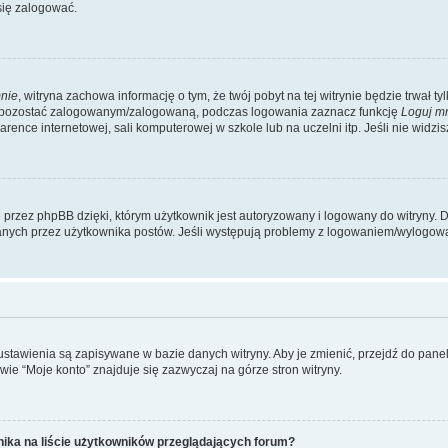
się zalogować.
nie
, witryna zachowa informację o tym, że twój pobyt na tej witrynie będzie trwał t
y pozostać zalogowanym/zalogowaną, podczas logowania zaznacz funkcję
Loguj m
ence internetowej, sali komputerowej w szkole lub na uczelni itp. Jeśli nie widzisz t
przez phpBB dzięki, którym użytkownik jest autoryzowany i logowany do witryny. D
zytanych przez użytkownika postów. Jeśli występują problemy z logowaniem/wylogo
 ustawienia są zapisywane w bazie danych witryny. Aby je zmienić, przejdź do p
ie “Moje konto” znajduje się zazwyczaj na górze stron witryny.
ika na liście użytkowników przeglądających forum?