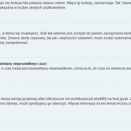
je się funkcja
Nie pokazuj statusu online
. Włącz tę funkcję, zaznaczając
Tak
. Nazw
wykazana w liczbie ukrytych użytkowników.
ta, w której się znajdujesz. Jeśli tak właśnie jest, przejdź do panelu zarządzania k
dia. Zmiana strefy czasowej, tak jak i większości ustawień, może zostać wykonana 
się zarejestrować.
wietlany nieprawidłowy czas!
a czas nadal jest wyświetlany nieprawidłowo, oznacza to, że czas na serwerze jes
 twoją wersję językową albo nikt jeszcze nie przetłumaczył phpBB3 na twój język. 
a nie istnieje, może spróbujesz go utworzyć. Więcej informacji na ten temat można z