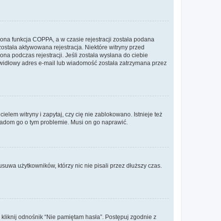
ona funkcja COPPA, a w czasie rejestracji została podana
została aktywowana rejestracja. Niektóre witryny przed
na podczas rejestracji. Jeśli została wysłana do ciebie
rawidłowy adres e-mail lub wiadomość została zatrzymana przez
lem witryny i zapytaj, czy cię nie zablokowano. Istnieje też
wiadom go o tym problemie. Musi on go naprawić.
suwa użytkowników, którzy nic nie pisali przez dłuższy czas.
liknij odnośnik “Nie pamiętam hasła”. Postępuj zgodnie z