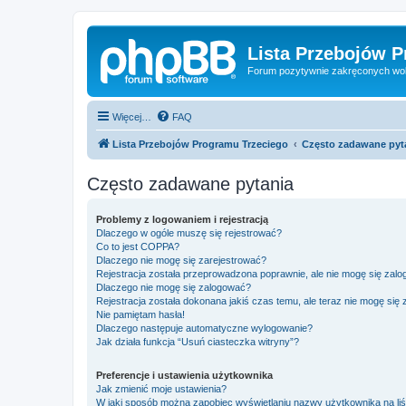
Lista Przebojów 
Forum pozytywnie zakręconych wo
Więcej…
FAQ
Lista Przebojów Programu Trzeciego
Często zadawane pyt
Często zadawane pytania
Problemy z logowaniem i rejestracją
Dlaczego w ogóle muszę się rejestrować?
Co to jest COPPA?
Dlaczego nie mogę się zarejestrować?
Rejestracja została przeprowadzona poprawnie, ale nie mogę się zal
Dlaczego nie mogę się zalogować?
Rejestracja została dokonana jakiś czas temu, ale teraz nie mogę się
Nie pamiętam hasła!
Dlaczego następuje automatyczne wylogowanie?
Jak działa funkcja “Usuń ciasteczka witryny”?
Preferencje i ustawienia użytkownika
Jak zmienić moje ustawienia?
W jaki sposób można zapobiec wyświetlaniu nazwy użytkownika na li