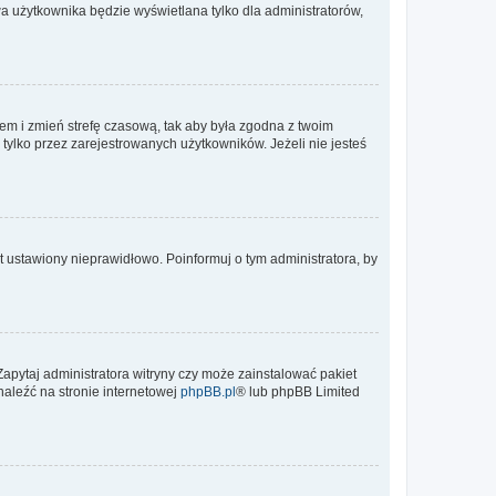
a użytkownika będzie wyświetlana tylko dla administratorów,
ontem i zmień strefę czasową, tak aby była zgodna z twoim
tylko przez zarejestrowanych użytkowników. Jeżeli nie jesteś
t ustawiony nieprawidłowo. Poinformuj o tym administratora, by
Zapytaj administratora witryny czy może zainstalować pakiet
naleźć na stronie internetowej
phpBB.pl
® lub phpBB Limited