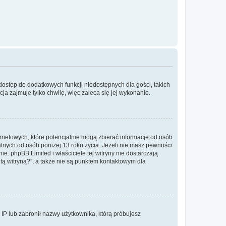
 dostęp do dodatkowych funkcji niedostępnych dla gości, takich
a zajmuje tylko chwilę, więc zaleca się jej wykonanie.
ernetowych, które potencjalnie mogą zbierać informacje od osób
tnych od osób poniżej 13 roku życia. Jeżeli nie masz pewności
e. phpBB Limited i właściciele tej witryny nie dostarczają
ą witryną?”, a także nie są punktem kontaktowym dla
s IP lub zabronił nazwy użytkownika, którą próbujesz