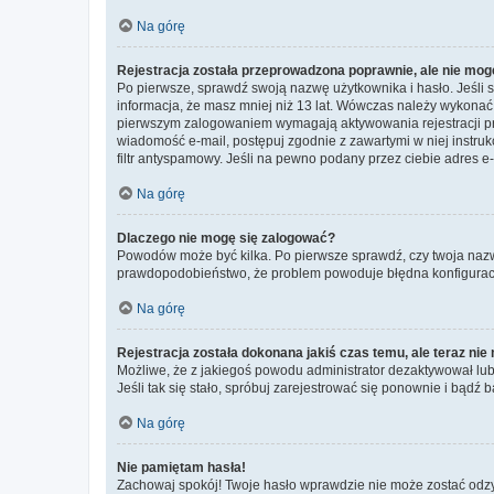
Na górę
Rejestracja została przeprowadzona poprawnie, ale nie mog
Po pierwsze, sprawdź swoją nazwę użytkownika i hasło. Jeśli 
informacja, że masz mniej niż 13 lat. Wówczas należy wykonać i
pierwszym zalogowaniem wymagają aktywowania rejestracji przez
wiadomość e-mail, postępuj zgodnie z zawartymi w niej instru
filtr antyspamowy. Jeśli na pewno podany przez ciebie adres e-
Na górę
Dlaczego nie mogę się zalogować?
Powodów może być kilka. Po pierwsze sprawdź, czy twoja nazwa u
prawdopodobieństwo, że problem powoduje błędna konfiguracja w
Na górę
Rejestracja została dokonana jakiś czas temu, ale teraz ni
Możliwe, że z jakiegoś powodu administrator dezaktywował lub u
Jeśli tak się stało, spróbuj zarejestrować się ponownie i bą
Na górę
Nie pamiętam hasła!
Zachowaj spokój! Twoje hasło wprawdzie nie może zostać odzys