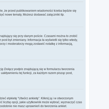
że, że przed publikowaniem wiadomości trzeba będzie się
rzyć nowe tematy, Możesz dodawać załączniki itp.
najdujący się przy danym poście. Czasami można to zrobić
 post był zmieniany. Informacja ta wyświetli się tylko wtedy,
atorzy i moderatorzy mogą zostawić notatkę z informacją,
cję
Dołącz podpis
znajdującą się w formularzu tworzenia
aktywnieniu tej funkcji, za każdym razem pisząc post,
eć etykietę “Utwórz ankietę”. Kliknij ją i w otworzonym
ić liczbę opcji, jakie użytkownik może wybrać, wyznaczyć czas
dopodobnie nie masz uprawnień do tworzenia ankiet.