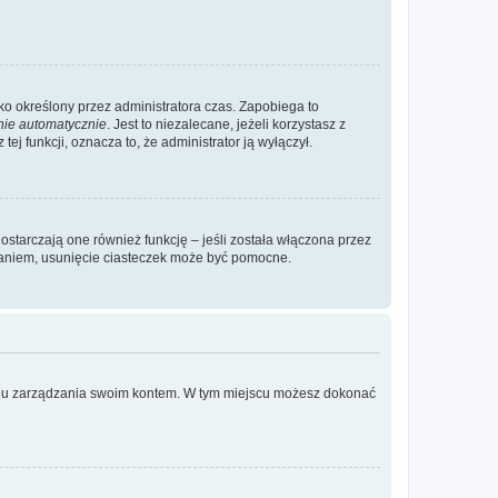
ylko określony przez administratora czas. Zapobiega to
nie automatycznie
. Jest to niezalecane, jeżeli korzystasz z
ej funkcji, oznacza to, że administrator ją wyłączył.
ostarczają one również funkcję – jeśli została włączona przez
waniem, usunięcie ciasteczek może być pomocne.
anelu zarządzania swoim kontem. W tym miejscu możesz dokonać