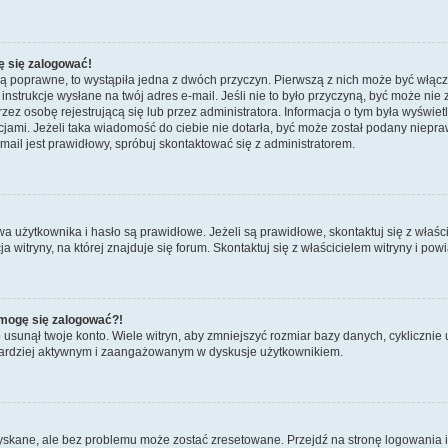
ę się zalogować!
są poprawne, to wystąpiła jedna z dwóch przyczyn. Pierwszą z nich może być włącz
nstrukcje wysłane na twój adres e-mail. Jeśli nie to było przyczyną, być może nie 
 osobę rejestrującą się lub przez administratora. Informacja o tym była wyświetlo
kcjami. Jeżeli taka wiadomość do ciebie nie dotarła, być może został podany niep
mail jest prawidłowy, spróbuj skontaktować się z administratorem.
żytkownika i hasło są prawidłowe. Jeżeli są prawidłowe, skontaktuj się z właścicie
itryny, na której znajduje się forum. Skontaktuj się z właścicielem witryny i po
e mogę się zalogować?!
sunął twoje konto. Wiele witryn, aby zmniejszyć rozmiar bazy danych, cyklicznie u
dź bardziej aktywnym i zaangażowanym w dyskusje użytkownikiem.
kane, ale bez problemu może zostać zresetowane. Przejdź na stronę logowania i k