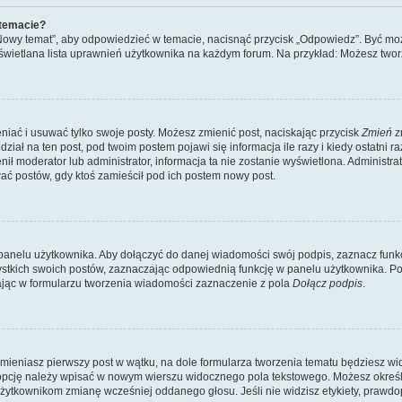
 temacie?
„Nowy temat”, aby odpowiedzieć w temacie, nacisnąć przycisk „Odpowiedz”. Być mo
wyświetlana lista uprawnień użytkownika na każdym forum. Na przykład: Możesz two
niać i usuwać tylko swoje posty. Możesz zmienić post, naciskając przycisk
Zmień
z
iał na ten post, pod twoim postem pojawi się informacja ile razy i kiedy ostatni raz
ienił moderator lub administrator, informacja ta nie zostanie wyświetlona. Administr
ać postów, gdy ktoś zamieścił pod ich postem nowy post.
panelu użytkownika. Aby dołączyć do danej wiadomości swój podpis, zaznacz funk
kich swoich postów, zaznaczając odpowiednią funkcję w panelu użytkownika. Po u
ąc w formularzu tworzenia wiadomości zaznaczenie z pola
Dołącz podpis
.
mieniasz pierwszy post w wątku, na dole formularza tworzenia tematu będziesz widzi
dą opcję należy wpisać w nowym wierszu widocznego pola tekstowego. Możesz określ
 użytkownikom zmianę wcześniej oddanego głosu. Jeśli nie widzisz etykiety, praw