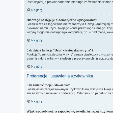
instrukcjami, a prawdopodobnie niedługo znów będziesz móc 
Na górę
Dlaczego następuje automatyczne wylogowanie?
Jeżeli w czasie logowania nie zaznaczysz funkcji
Zapamiętaj m
niewłaściwemu użyciu twojego konta przez kogoś innego. Ab
witryny z ogólnie dostępnego komputera, np. w bibliotece, kawiar
Na górę
Jak działa funkcja “Usuń ciasteczka witryny”?
Funkcja “Usuń ciasteczka witryny” usuwa ciasteczka utworzone 
administratora witryny – śledzenia przeczytanych i nieprzec
Na górę
Preferencje i ustawienia użytkownika
Jak zmienić moje ustawienia?
Jeżeli jesteś zarejestrowanym użytkownikiem, wszystkie twoje
zmian swoich ustawień i preferencji. Odnośnik do panelu o nazw
Na górę
W jaki sposób można zapobiec wyświetlaniu nazwy użytkown