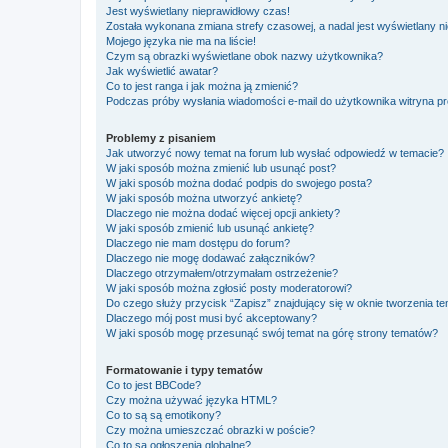
Jest wyświetlany nieprawidłowy czas!
Została wykonana zmiana strefy czasowej, a nadal jest wyświetlany n
Mojego języka nie ma na liście!
Czym są obrazki wyświetlane obok nazwy użytkownika?
Jak wyświetlić awatar?
Co to jest ranga i jak można ją zmienić?
Podczas próby wysłania wiadomości e-mail do użytkownika witryna pr
Problemy z pisaniem
Jak utworzyć nowy temat na forum lub wysłać odpowiedź w temacie?
W jaki sposób można zmienić lub usunąć post?
W jaki sposób można dodać podpis do swojego posta?
W jaki sposób można utworzyć ankietę?
Dlaczego nie można dodać więcej opcji ankiety?
W jaki sposób zmienić lub usunąć ankietę?
Dlaczego nie mam dostępu do forum?
Dlaczego nie mogę dodawać załączników?
Dlaczego otrzymałem/otrzymałam ostrzeżenie?
W jaki sposób można zgłosić posty moderatorowi?
Do czego służy przycisk “Zapisz” znajdujący się w oknie tworzenia t
Dlaczego mój post musi być akceptowany?
W jaki sposób mogę przesunąć swój temat na górę strony tematów?
Formatowanie i typy tematów
Co to jest BBCode?
Czy można używać języka HTML?
Co to są są emotikony?
Czy można umieszczać obrazki w poście?
Co to są ogłoszenia globalne?