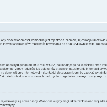
y, aby pisać wiadomości, konieczna jest rejestracja. Niemniej rejestracja umożliwia
do innych użytkowników, możliwość przypisania do grup użytkowników itp. Rejestracj
prawa obowiązującego od 1998 roku w USA, nakładającego na właścicieli stron int
ia pisemnej zgody rodziców lub opiekunów prawnych na zbieranie informacji prywa
na danej witrynie internetowej – skontaktuj się z prawnikiem, by uzyskać wyjaśnieni
 kim się kontaktować w sprawach nadużyć lub zagadnień prawnych związanych z t
ie rejestrowały się nowe osoby. Właściciel witryny mógł także zablokować twój adre
rem witryny.