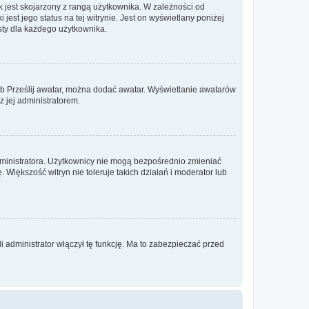
 jest skojarzony z rangą użytkownika. W zależności od
est jego status na tej witrynie. Jest on wyświetlany poniżej
sty dla każdego użytkownika.
lub Prześlij awatar, można dodać awatar. Wyświetlanie awatarów
z jej administratorem.
dministratora. Użytkownicy nie mogą bezpośrednio zmieniać
. Większość witryn nie toleruje takich działań i moderator lub
 administrator włączył tę funkcję. Ma to zabezpieczać przed