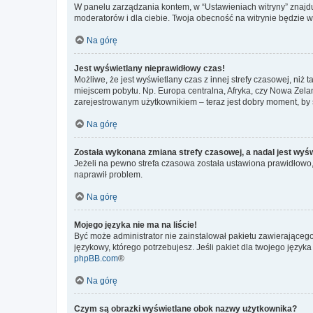
W panelu zarządzania kontem, w “Ustawieniach witryny” znajdu
moderatorów i dla ciebie. Twoja obecność na witrynie będzie 
Na górę
Jest wyświetlany nieprawidłowy czas!
Możliwe, że jest wyświetlany czas z innej strefy czasowej, niż 
miejscem pobytu. Np. Europa centralna, Afryka, czy Nowa Zelan
zarejestrowanym użytkownikiem – teraz jest dobry moment, by 
Na górę
Została wykonana zmiana strefy czasowej, a nadal jest wyś
Jeżeli na pewno strefa czasowa została ustawiona prawidłowo, 
naprawił problem.
Na górę
Mojego języka nie ma na liście!
Być może administrator nie zainstalował pakietu zawierającego
językowy, którego potrzebujesz. Jeśli pakiet dla twojego język
phpBB.com
®
Na górę
Czym są obrazki wyświetlane obok nazwy użytkownika?