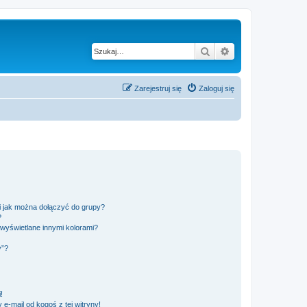
Szukaj
Wyszukiwanie z
Zarejestruj się
Zaloguj się
 i jak można dołączyć do grupy?
?
wyświetlane innymi kolorami?
y”?
!
e-mail od kogoś z tej witryny!