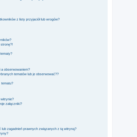
owników z listy przyjaciół lub wrogów?
yników?
stronę?!
 tematy?
ki a obserwowaniem?
ybranych tematów lub je obserwować??
, tematu?
 witrynie?
je załączniki?
 lub zagadnień prawnych związanych z tą witryną?
tryny?