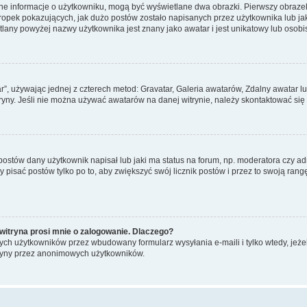
ane informacje o użytkowniku, mogą być wyświetlane dwa obrazki. Pierwszy obrazek
pek pokazujących, jak dużo postów zostało napisanych przez użytkownika lub jaki j
lany powyżej nazwy użytkownika jest znany jako awatar i jest unikatowy lub osobi
ar”, używając jednej z czterech metod: Gravatar, Galeria awatarów, Zdalny awatar 
ryny. Jeśli nie można używać awatarów na danej witrynie, należy skontaktować się 
stów dany użytkownik napisał lub jaki ma status na forum, np. moderatora czy a
y pisać postów tylko po to, aby zwiększyć swój licznik postów i przez to swoją rangę
witryna prosi mnie o zalogowanie. Dlaczego?
ch użytkowników przez wbudowany formularz wysyłania e-maili i tylko wtedy, jeżeli
ryny przez anonimowych użytkowników.