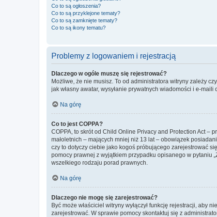
Co to są ogłoszenia?
Co to są przyklejone tematy?
Co to są zamknięte tematy?
Co to są ikony tematu?
Problemy z logowaniem i rejestracją
Dlaczego w ogóle muszę się rejestrować?
Możliwe, że nie musisz. To od administratora witryny zależy cz
jak własny awatar, wysyłanie prywatnych wiadomości i e-maili 
Na górę
Co to jest COPPA?
COPPA, to skrót od Child Online Privacy and Protection Act – 
małoletnich – mających mniej niż 13 lat – obowiązek posiadan
czy to dotyczy ciebie jako kogoś próbującego zarejestrować się 
pomocy prawnej z wyjątkiem przypadku opisanego w pytaniu „Z
wszelkiego rodzaju porad prawnych.
Na górę
Dlaczego nie mogę się zarejestrować?
Być może właściciel witryny wyłączył funkcję rejestracji, aby n
zarejestrować. W sprawie pomocy skontaktuj się z administrato