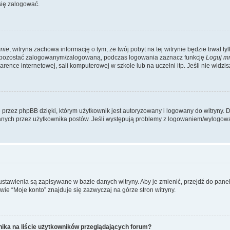
się zalogować.
nie
, witryna zachowa informację o tym, że twój pobyt na tej witrynie będzie trwał t
y pozostać zalogowanym/zalogowaną, podczas logowania zaznacz funkcję
Loguj m
ence internetowej, sali komputerowej w szkole lub na uczelni itp. Jeśli nie widzisz t
przez phpBB dzięki, którym użytkownik jest autoryzowany i logowany do witryny. D
zytanych przez użytkownika postów. Jeśli występują problemy z logowaniem/wylogo
 ustawienia są zapisywane w bazie danych witryny. Aby je zmienić, przejdź do p
ie “Moje konto” znajduje się zazwyczaj na górze stron witryny.
ika na liście użytkowników przeglądających forum?