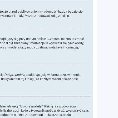
że, że przed publikowaniem wiadomości trzeba będzie się
rzyć nowe tematy, Możesz dodawać załączniki itp.
najdujący się przy danym poście. Czasami można to zrobić
 post był zmieniany. Informacja ta wyświetli się tylko wtedy,
atorzy i moderatorzy mogą zostawić notatkę z informacją,
cję
Dołącz podpis
znajdującą się w formularzu tworzenia
aktywnieniu tej funkcji, za każdym razem pisząc post,
eć etykietę “Utwórz ankietę”. Kliknij ją i w otworzonym
ić liczbę opcji, jakie użytkownik może wybrać, wyznaczyć czas
dopodobnie nie masz uprawnień do tworzenia ankiet.