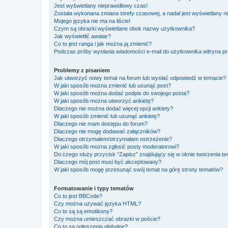
Jest wyświetlany nieprawidłowy czas!
Została wykonana zmiana strefy czasowej, a nadal jest wyświetlany n
Mojego języka nie ma na liście!
Czym są obrazki wyświetlane obok nazwy użytkownika?
Jak wyświetlić awatar?
Co to jest ranga i jak można ją zmienić?
Podczas próby wysłania wiadomości e-mail do użytkownika witryna pr
Problemy z pisaniem
Jak utworzyć nowy temat na forum lub wysłać odpowiedź w temacie?
W jaki sposób można zmienić lub usunąć post?
W jaki sposób można dodać podpis do swojego posta?
W jaki sposób można utworzyć ankietę?
Dlaczego nie można dodać więcej opcji ankiety?
W jaki sposób zmienić lub usunąć ankietę?
Dlaczego nie mam dostępu do forum?
Dlaczego nie mogę dodawać załączników?
Dlaczego otrzymałem/otrzymałam ostrzeżenie?
W jaki sposób można zgłosić posty moderatorowi?
Do czego służy przycisk “Zapisz” znajdujący się w oknie tworzenia t
Dlaczego mój post musi być akceptowany?
W jaki sposób mogę przesunąć swój temat na górę strony tematów?
Formatowanie i typy tematów
Co to jest BBCode?
Czy można używać języka HTML?
Co to są są emotikony?
Czy można umieszczać obrazki w poście?
Co to są ogłoszenia globalne?