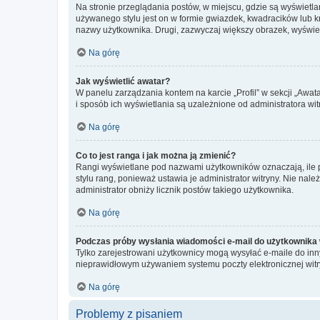
Na stronie przeglądania postów, w miejscu, gdzie są wyświetl
używanego stylu jest on w formie gwiazdek, kwadracików lub kro
nazwy użytkownika. Drugi, zazwyczaj większy obrazek, wyświet
Na górę
Jak wyświetlić awatar?
W panelu zarządzania kontem na karcie „Profil” w sekcji „Awat
i sposób ich wyświetlania są uzależnione od administratora wit
Na górę
Co to jest ranga i jak można ją zmienić?
Rangi wyświetlane pod nazwami użytkowników oznaczają, ile po
stylu rang, ponieważ ustawia je administrator witryny. Nie należ
administrator obniży licznik postów takiego użytkownika.
Na górę
Podczas próby wysłania wiadomości e-mail do użytkownika 
Tylko zarejestrowani użytkownicy mogą wysyłać e-maile do inny
nieprawidłowym używaniem systemu poczty elektronicznej wit
Na górę
Problemy z pisaniem