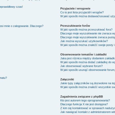
ieprawidłowy czas!
Przyjaciele i wrogowie
Co to jest lista przyjaciół i wrogów?
W jaki sposób można dodawać/usuwać użytk
Przeszukiwanie forów
osi mnie o zalogowanie. Dlaczego?
W jaki sposób można przeszukiwać fora?
Dlaczego moje wyszukiwanie nie zwraca w
Dlaczego moje wyszukiwanie zwraca pustą 
Jak można wyszukać użytkowników?
W jaki sposób można znaleźć swoje posty i
Obserwowanie tematów i zakładki
Jaka jest różnica między dodaniem zakład
W jaki sposób można dodać zakładkę do w
Jak obserwować wybrane forum?
W jaki sposób usunąć obserwowanie forum
ematu?
Załączniki
Jakie typy załączników są dozwolone na tej
W jaki sposób można znaleźć wszystkie swo
Zagadnienia związane z phpBB
Kto jest autorem tego oprogramowania?
Dlaczego funkcja X nie jest dostępna?
Z kim się kontaktować w sprawach nadużyć
Jak nawiązać kontakt z administratorem wi