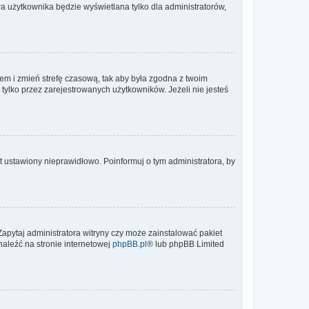
a użytkownika będzie wyświetlana tylko dla administratorów,
ontem i zmień strefę czasową, tak aby była zgodna z twoim
tylko przez zarejestrowanych użytkowników. Jeżeli nie jesteś
t ustawiony nieprawidłowo. Poinformuj o tym administratora, by
Zapytaj administratora witryny czy może zainstalować pakiet
naleźć na stronie internetowej
phpBB.pl
® lub phpBB Limited