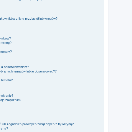
owników z listy przyjaciół lub wrogów?
yników?
stronę?!
 tematy?
ki a obserwowaniem?
ybranych tematów lub je obserwować??
, tematu?
 witrynie?
je załączniki?
 lub zagadnień prawnych związanych z tą witryną?
tryny?