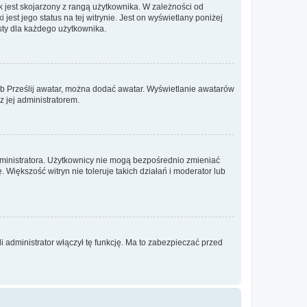
 jest skojarzony z rangą użytkownika. W zależności od
est jego status na tej witrynie. Jest on wyświetlany poniżej
sty dla każdego użytkownika.
lub Prześlij awatar, można dodać awatar. Wyświetlanie awatarów
z jej administratorem.
dministratora. Użytkownicy nie mogą bezpośrednio zmieniać
. Większość witryn nie toleruje takich działań i moderator lub
 administrator włączył tę funkcję. Ma to zabezpieczać przed