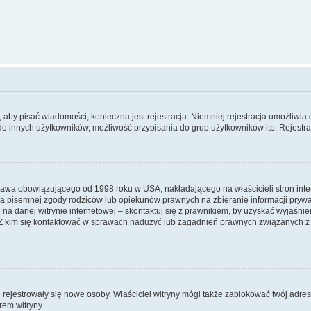
y, aby pisać wiadomości, konieczna jest rejestracja. Niemniej rejestracja umożliwia
do innych użytkowników, możliwość przypisania do grup użytkowników itp. Rejestracj
prawa obowiązującego od 1998 roku w USA, nakładającego na właścicieli stron int
ia pisemnej zgody rodziców lub opiekunów prawnych na zbieranie informacji prywa
na danej witrynie internetowej – skontaktuj się z prawnikiem, by uzyskać wyjaśnieni
 kim się kontaktować w sprawach nadużyć lub zagadnień prawnych związanych z t
ie rejestrowały się nowe osoby. Właściciel witryny mógł także zablokować twój adre
rem witryny.