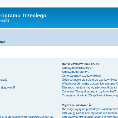
Programu Trzeciego
kół LP3
ania
Rangi użytkownika i grupy
Kim są administratorzy?
Kim są moderatorzy?
Co to są grupy użytkowników?
ogować!
Gdzie znajduje się spis grup użytkowników
W jaki sposób można zostać liderem grupy
 zalogować?!
Dlaczego niektóre nazwy użytkowników są 
Co to jest “Domyślna grupa użytkownika”?
Czym jest odnośnik “Zespół administracyjn
Prywatne wiadomości
Nie mogę wysyłać prywatnych wiadomości!
Otrzymuję niechciane prywatne wiadomości
ście użytkowników przeglądających forum?
Otrzymałem/otrzymałam spam lub obraźliwy 