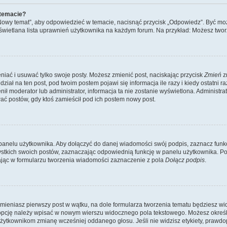
 temacie?
„Nowy temat”, aby odpowiedzieć w temacie, nacisnąć przycisk „Odpowiedz”. Być mo
wyświetlana lista uprawnień użytkownika na każdym forum. Na przykład: Możesz two
niać i usuwać tylko swoje posty. Możesz zmienić post, naciskając przycisk
Zmień
z
iał na ten post, pod twoim postem pojawi się informacja ile razy i kiedy ostatni raz
ienił moderator lub administrator, informacja ta nie zostanie wyświetlona. Administr
ać postów, gdy ktoś zamieścił pod ich postem nowy post.
panelu użytkownika. Aby dołączyć do danej wiadomości swój podpis, zaznacz funk
kich swoich postów, zaznaczając odpowiednią funkcję w panelu użytkownika. Po u
ąc w formularzu tworzenia wiadomości zaznaczenie z pola
Dołącz podpis
.
mieniasz pierwszy post w wątku, na dole formularza tworzenia tematu będziesz widzi
dą opcję należy wpisać w nowym wierszu widocznego pola tekstowego. Możesz określ
 użytkownikom zmianę wcześniej oddanego głosu. Jeśli nie widzisz etykiety, praw