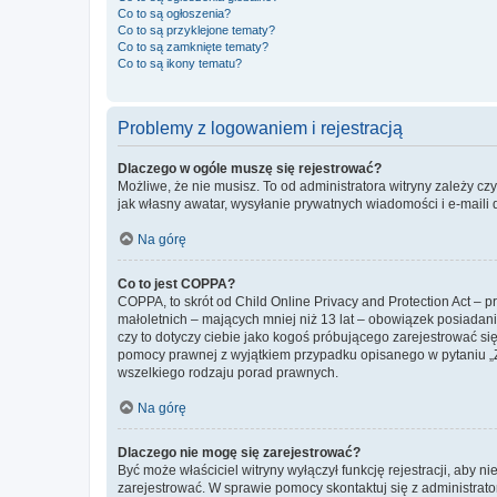
Co to są ogłoszenia?
Co to są przyklejone tematy?
Co to są zamknięte tematy?
Co to są ikony tematu?
Problemy z logowaniem i rejestracją
Dlaczego w ogóle muszę się rejestrować?
Możliwe, że nie musisz. To od administratora witryny zależy cz
jak własny awatar, wysyłanie prywatnych wiadomości i e-maili 
Na górę
Co to jest COPPA?
COPPA, to skrót od Child Online Privacy and Protection Act – 
małoletnich – mających mniej niż 13 lat – obowiązek posiadan
czy to dotyczy ciebie jako kogoś próbującego zarejestrować się 
pomocy prawnej z wyjątkiem przypadku opisanego w pytaniu „Z
wszelkiego rodzaju porad prawnych.
Na górę
Dlaczego nie mogę się zarejestrować?
Być może właściciel witryny wyłączył funkcję rejestracji, aby n
zarejestrować. W sprawie pomocy skontaktuj się z administrato