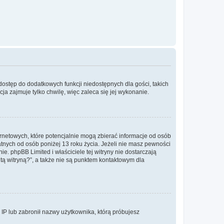
 dostęp do dodatkowych funkcji niedostępnych dla gości, takich
a zajmuje tylko chwilę, więc zaleca się jej wykonanie.
ernetowych, które potencjalnie mogą zbierać informacje od osób
tnych od osób poniżej 13 roku życia. Jeżeli nie masz pewności
e. phpBB Limited i właściciele tej witryny nie dostarczają
ą witryną?”, a także nie są punktem kontaktowym dla
s IP lub zabronił nazwy użytkownika, którą próbujesz