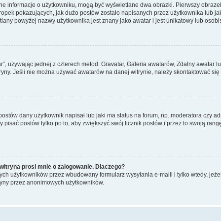
ane informacje o użytkowniku, mogą być wyświetlane dwa obrazki. Pierwszy obrazek
pek pokazujących, jak dużo postów zostało napisanych przez użytkownika lub jaki j
lany powyżej nazwy użytkownika jest znany jako awatar i jest unikatowy lub osobi
ar”, używając jednej z czterech metod: Gravatar, Galeria awatarów, Zdalny awatar 
ryny. Jeśli nie można używać awatarów na danej witrynie, należy skontaktować się 
stów dany użytkownik napisał lub jaki ma status na forum, np. moderatora czy a
y pisać postów tylko po to, aby zwiększyć swój licznik postów i przez to swoją rangę
witryna prosi mnie o zalogowanie. Dlaczego?
ch użytkowników przez wbudowany formularz wysyłania e-maili i tylko wtedy, jeżeli
ryny przez anonimowych użytkowników.