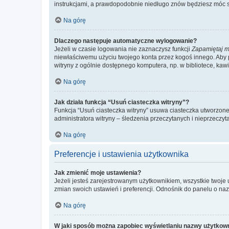
instrukcjami, a prawdopodobnie niedługo znów będziesz móc 
Na górę
Dlaczego następuje automatyczne wylogowanie?
Jeżeli w czasie logowania nie zaznaczysz funkcji
Zapamiętaj m
niewłaściwemu użyciu twojego konta przez kogoś innego. Ab
witryny z ogólnie dostępnego komputera, np. w bibliotece, kawiar
Na górę
Jak działa funkcja “Usuń ciasteczka witryny”?
Funkcja “Usuń ciasteczka witryny” usuwa ciasteczka utworzone 
administratora witryny – śledzenia przeczytanych i nieprzec
Na górę
Preferencje i ustawienia użytkownika
Jak zmienić moje ustawienia?
Jeżeli jesteś zarejestrowanym użytkownikiem, wszystkie twoje
zmian swoich ustawień i preferencji. Odnośnik do panelu o nazw
Na górę
W jaki sposób można zapobiec wyświetlaniu nazwy użytkown