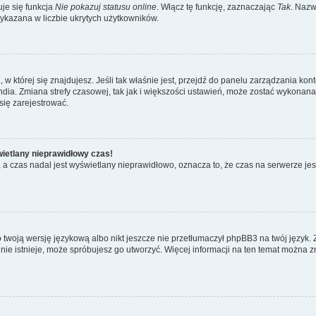
je się funkcja
Nie pokazuj statusu online
. Włącz tę funkcję, zaznaczając
Tak
. Nazw
wykazana w liczbie ukrytych użytkowników.
ta, w której się znajdujesz. Jeśli tak właśnie jest, przejdź do panelu zarządzania k
dia. Zmiana strefy czasowej, tak jak i większości ustawień, może zostać wykonana 
się zarejestrować.
wietlany nieprawidłowy czas!
a czas nadal jest wyświetlany nieprawidłowo, oznacza to, że czas na serwerze jes
 twoją wersję językową albo nikt jeszcze nie przetłumaczył phpBB3 na twój język. 
a nie istnieje, może spróbujesz go utworzyć. Więcej informacji na ten temat można z