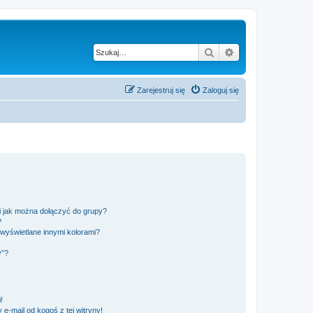
Szukaj
Wyszukiwanie z
Zarejestruj się
Zaloguj się
 i jak można dołączyć do grupy?
?
wyświetlane innymi kolorami?
y”?
!
e-mail od kogoś z tej witryny!