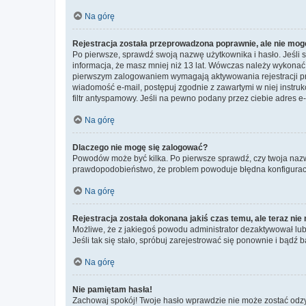
Na górę
Rejestracja została przeprowadzona poprawnie, ale nie mog
Po pierwsze, sprawdź swoją nazwę użytkownika i hasło. Jeśli 
informacja, że masz mniej niż 13 lat. Wówczas należy wykonać i
pierwszym zalogowaniem wymagają aktywowania rejestracji przez
wiadomość e-mail, postępuj zgodnie z zawartymi w niej instru
filtr antyspamowy. Jeśli na pewno podany przez ciebie adres e-
Na górę
Dlaczego nie mogę się zalogować?
Powodów może być kilka. Po pierwsze sprawdź, czy twoja nazwa u
prawdopodobieństwo, że problem powoduje błędna konfiguracja w
Na górę
Rejestracja została dokonana jakiś czas temu, ale teraz ni
Możliwe, że z jakiegoś powodu administrator dezaktywował lub u
Jeśli tak się stało, spróbuj zarejestrować się ponownie i bą
Na górę
Nie pamiętam hasła!
Zachowaj spokój! Twoje hasło wprawdzie nie może zostać odzys