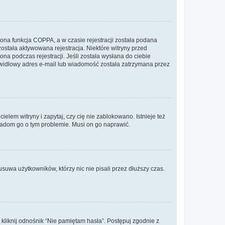
ona funkcja COPPA, a w czasie rejestracji została podana
została aktywowana rejestracja. Niektóre witryny przed
na podczas rejestracji. Jeśli została wysłana do ciebie
rawidłowy adres e-mail lub wiadomość została zatrzymana przez
lem witryny i zapytaj, czy cię nie zablokowano. Istnieje też
wiadom go o tym problemie. Musi on go naprawić.
suwa użytkowników, którzy nic nie pisali przez dłuższy czas.
liknij odnośnik “Nie pamiętam hasła”. Postępuj zgodnie z