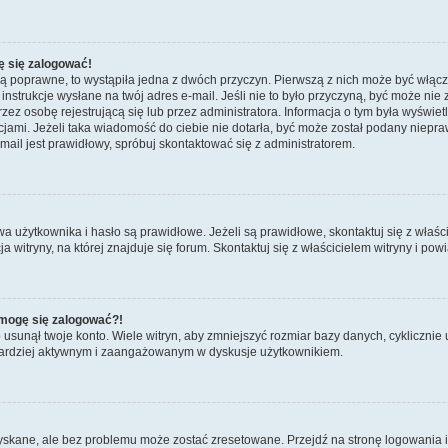
ę się zalogować!
są poprawne, to wystąpiła jedna z dwóch przyczyn. Pierwszą z nich może być włącz
nstrukcje wysłane na twój adres e-mail. Jeśli nie to było przyczyną, być może nie 
 osobę rejestrującą się lub przez administratora. Informacja o tym była wyświetlo
kcjami. Jeżeli taka wiadomość do ciebie nie dotarła, być może został podany niep
mail jest prawidłowy, spróbuj skontaktować się z administratorem.
żytkownika i hasło są prawidłowe. Jeżeli są prawidłowe, skontaktuj się z właścicie
itryny, na której znajduje się forum. Skontaktuj się z właścicielem witryny i po
e mogę się zalogować?!
sunął twoje konto. Wiele witryn, aby zmniejszyć rozmiar bazy danych, cyklicznie u
dź bardziej aktywnym i zaangażowanym w dyskusje użytkownikiem.
kane, ale bez problemu może zostać zresetowane. Przejdź na stronę logowania i k