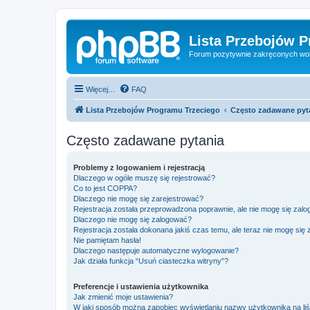
Lista Przebojów 
Forum pozytywnie zakręconych wo
Więcej…
FAQ
Lista Przebojów Programu Trzeciego
Często zadawane pyt
Często zadawane pytania
Problemy z logowaniem i rejestracją
Dlaczego w ogóle muszę się rejestrować?
Co to jest COPPA?
Dlaczego nie mogę się zarejestrować?
Rejestracja została przeprowadzona poprawnie, ale nie mogę się zal
Dlaczego nie mogę się zalogować?
Rejestracja została dokonana jakiś czas temu, ale teraz nie mogę się
Nie pamiętam hasła!
Dlaczego następuje automatyczne wylogowanie?
Jak działa funkcja “Usuń ciasteczka witryny”?
Preferencje i ustawienia użytkownika
Jak zmienić moje ustawienia?
W jaki sposób można zapobiec wyświetlaniu nazwy użytkownika na li