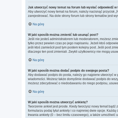
Jak utworzyć nowy temat na forum lub wysłać odpowiedź w
Aby utworzyć nowy temat na forum, należy nacisnąć przycisk 
zarejestrować. Na dole strony forum lub strony tematów jest 
Na górę
W jaki sposób można zmienić lub usunąć post?
Jeśli nie jesteś administratorem lub moderatorem, możesz zmie
tylko przez pewien czas po jego napisaniu. Jeżeli ktoś odpowiedz
jeśli ktoś zamieścił pod tym postem kolejny post. Jeśli post zm
dlaczego ten post zmieniali. Zwykli użytkownicy nie mogą usuw
Na górę
W jaki sposób można dodać podpis do swojego posta?
Aby dodawać podpis do posta, należy go najpierw utworzyć w 
wiadomości. Możesz także domyślnie dodawać podpis do wszyst
możesz zdecydować o niedodawaniu do niego podpisu, usuwaj
Na górę
W jaki sposób można utworzyć ankietę?
Tworzenie ankiet jest proste. Kiedy tworzysz nowy temat bądź z
formularzu podaj tytuł ankiety i co najmniej dwie opcje. Każ
trwania ankiety (0 – bez limitu czasowego), a także umożliwić