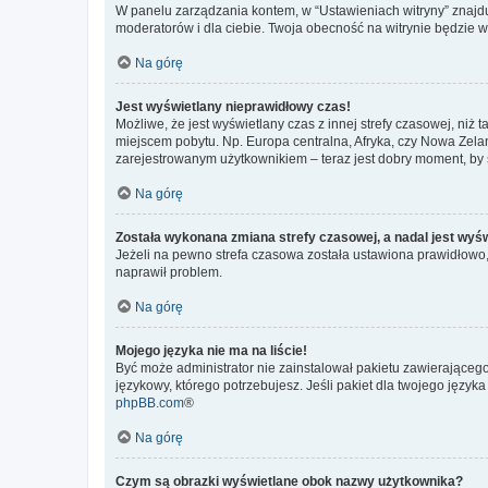
W panelu zarządzania kontem, w “Ustawieniach witryny” znajdu
moderatorów i dla ciebie. Twoja obecność na witrynie będzie 
Na górę
Jest wyświetlany nieprawidłowy czas!
Możliwe, że jest wyświetlany czas z innej strefy czasowej, niż 
miejscem pobytu. Np. Europa centralna, Afryka, czy Nowa Zelan
zarejestrowanym użytkownikiem – teraz jest dobry moment, by 
Na górę
Została wykonana zmiana strefy czasowej, a nadal jest wyś
Jeżeli na pewno strefa czasowa została ustawiona prawidłowo, 
naprawił problem.
Na górę
Mojego języka nie ma na liście!
Być może administrator nie zainstalował pakietu zawierającego
językowy, którego potrzebujesz. Jeśli pakiet dla twojego język
phpBB.com
®
Na górę
Czym są obrazki wyświetlane obok nazwy użytkownika?