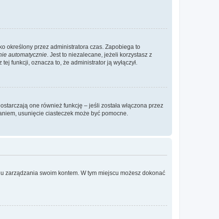
ylko określony przez administratora czas. Zapobiega to
nie automatycznie
. Jest to niezalecane, jeżeli korzystasz z
ej funkcji, oznacza to, że administrator ją wyłączył.
ostarczają one również funkcję – jeśli została włączona przez
waniem, usunięcie ciasteczek może być pomocne.
anelu zarządzania swoim kontem. W tym miejscu możesz dokonać