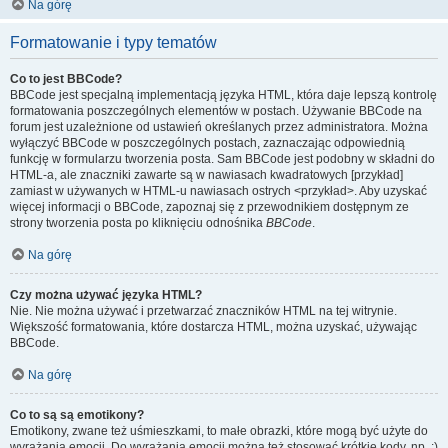
Na górę
Formatowanie i typy tematów
Co to jest BBCode?
BBCode jest specjalną implementacją języka HTML, która daje lepszą kontrolę
formatowania poszczególnych elementów w postach. Używanie BBCode na
forum jest uzależnione od ustawień określanych przez administratora. Można
wyłączyć BBCode w poszczególnych postach, zaznaczając odpowiednią
funkcję w formularzu tworzenia posta. Sam BBCode jest podobny w składni do
HTML-a, ale znaczniki zawarte są w nawiasach kwadratowych [przykład]
zamiast w używanych w HTML-u nawiasach ostrych <przykład>. Aby uzyskać
więcej informacji o BBCode, zapoznaj się z przewodnikiem dostępnym ze
strony tworzenia posta po kliknięciu odnośnika
BBCode
.
Na górę
Czy można używać języka HTML?
Nie. Nie można używać i przetwarzać znaczników HTML na tej witrynie.
Większość formatowania, które dostarcza HTML, można uzyskać, używając
BBCode.
Na górę
Co to są są emotikony?
Emotikony, zwane też uśmieszkami, to małe obrazki, które mogą być użyte do
wyrażania emocji. Do wyrażania emocji można też stosować krótkie kody, np. :)