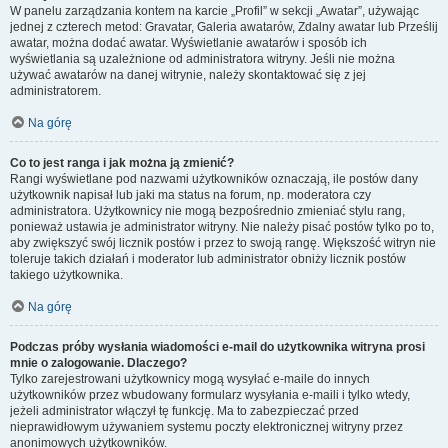
W panelu zarządzania kontem na karcie „Profil” w sekcji „Awatar”, używając
jednej z czterech metod: Gravatar, Galeria awatarów, Zdalny awatar lub Prześlij
awatar, można dodać awatar. Wyświetlanie awatarów i sposób ich
wyświetlania są uzależnione od administratora witryny. Jeśli nie można
używać awatarów na danej witrynie, należy skontaktować się z jej
administratorem.
Na górę
Co to jest ranga i jak można ją zmienić?
Rangi wyświetlane pod nazwami użytkowników oznaczają, ile postów dany
użytkownik napisał lub jaki ma status na forum, np. moderatora czy
administratora. Użytkownicy nie mogą bezpośrednio zmieniać stylu rang,
ponieważ ustawia je administrator witryny. Nie należy pisać postów tylko po to,
aby zwiększyć swój licznik postów i przez to swoją rangę. Większość witryn nie
toleruje takich działań i moderator lub administrator obniży licznik postów
takiego użytkownika.
Na górę
Podczas próby wysłania wiadomości e-mail do użytkownika witryna prosi
mnie o zalogowanie. Dlaczego?
Tylko zarejestrowani użytkownicy mogą wysyłać e-maile do innych
użytkowników przez wbudowany formularz wysyłania e-maili i tylko wtedy,
jeżeli administrator włączył tę funkcję. Ma to zabezpieczać przed
nieprawidłowym używaniem systemu poczty elektronicznej witryny przez
anonimowych użytkowników.