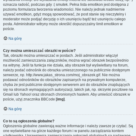
oznacza radość, podczas gdy :( smutek. Pełna lista emotikon jest dostępna z
poziomu formularza tworzenia wiadomości. Nie należy jednak nadmiernie
używać emotikon, gdyż mogą spowodować, że post stanie się nieczytelny i
moderator może podjąć decyzję o ich usunięciu bądź też usunięciu całego
posta. Administrator witryny może określić dopuszczalny limit emotikon w
poście.
Na górę
Czy można umieszczać obrazki w poście?
Tak, obrazki można umieszczać w postach. Jeśli administrator włączył
możliwość zamieszczania załączników, można wgrać obrazek bezpośrednio
na witrynę. Jeśli ta funkcja nie działa, aby obrazek był wyświetlany na forum,
należy podać odnośnik do obrazka umieszczonego na publicznie dostępnym
serwerze, np. http://www.jakas_strona.com/moj_obrazek.gif. Nie można
podawać odnośników do obrazków zapisanych na prywatnym komputerze,
chyba że jest publicznie dostępnym serwerem ani do obrazków znajdujących
się na stronach wymagających autoryzacji, takich jak, np. skrzynki pocztowe na
Gmail lub Yahoo! oraz stronach chronionych hasłem. Aby umieścić obrazek w
poście, użyj znacznika BBCode
[img]
.
Na górę
Co to są ogłoszenia globalne?
Ogłoszenia globalne zawierają ważne informacje i należy zawsze je czytać. Są
one wyświetlane na górze każdego forum i w panelu zarządzania kontem
użytkownika. Uprawnienia zamieszczania ogłoszeń globalnych są nadawane