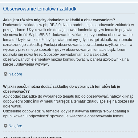
Obserwowanie tematów i zakładki
Jaka jest różnica między dodaniem zakładki a obserwowaniem?
Dodawanie zakładek w phpBB 3.0 działa podobnie jak dodawanie zakładek w
przeglądarce. Użytkownik nie dostaje powiadomienia, gdy w temacie pojawia
się nowa treść. W phpBB 3.1 dodawanie zakładek przypomina obserwowanie
tematu. Użytkownik może być powiadamiany, gdy nastąpi aktualizacja tematu
oznaczonego zakładką. Funkcja obserwowania powiadamia użytkownika – w
wybrany przez niego sposób – gdy w obserwowanym temacie bądź forum
pojawiła się nowa treść. Sposoby powiadamiania dla zakładek i
obserwowanych elementów można konfigurować w panelu użytkownika na
karcie „Ustawienia witryny”.
Na górę
W jaki sposób można dodać zakładkę do wybranych tematów lub je
obserwować??
Aby dodać zakładkę do wybranego tematu lub go obserwować, należy kliknąć
odpowiedni odnośnik w menu “Narzędzia tematu” znajdujące się na górze i na
dole wątku.
Udzielenie odpowiedzi w temacie, gdy jest aktywna funkcja “Powiadamiaj o
opublikowaniu odpowiedzi” spowoduje włączenie obserwowania tematu.
Na górę