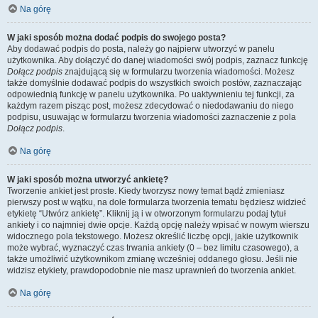
Na górę
W jaki sposób można dodać podpis do swojego posta?
Aby dodawać podpis do posta, należy go najpierw utworzyć w panelu
użytkownika. Aby dołączyć do danej wiadomości swój podpis, zaznacz funkcję
Dołącz podpis
znajdującą się w formularzu tworzenia wiadomości. Możesz
także domyślnie dodawać podpis do wszystkich swoich postów, zaznaczając
odpowiednią funkcję w panelu użytkownika. Po uaktywnieniu tej funkcji, za
każdym razem pisząc post, możesz zdecydować o niedodawaniu do niego
podpisu, usuwając w formularzu tworzenia wiadomości zaznaczenie z pola
Dołącz podpis
.
Na górę
W jaki sposób można utworzyć ankietę?
Tworzenie ankiet jest proste. Kiedy tworzysz nowy temat bądź zmieniasz
pierwszy post w wątku, na dole formularza tworzenia tematu będziesz widzieć
etykietę “Utwórz ankietę”. Kliknij ją i w otworzonym formularzu podaj tytuł
ankiety i co najmniej dwie opcje. Każdą opcję należy wpisać w nowym wierszu
widocznego pola tekstowego. Możesz określić liczbę opcji, jakie użytkownik
może wybrać, wyznaczyć czas trwania ankiety (0 – bez limitu czasowego), a
także umożliwić użytkownikom zmianę wcześniej oddanego głosu. Jeśli nie
widzisz etykiety, prawdopodobnie nie masz uprawnień do tworzenia ankiet.
Na górę