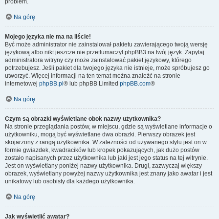
problem.
Na górę
Mojego języka nie ma na liście!
Być może administrator nie zainstalował pakietu zawierającego twoją wersję
językową albo nikt jeszcze nie przetłumaczył phpBB3 na twój język. Zapytaj
administratora witryny czy może zainstalować pakiet językowy, którego
potrzebujesz. Jeśli pakiet dla twojego języka nie istnieje, może spróbujesz go
utworzyć. Więcej informacji na ten temat można znaleźć na stronie
internetowej
phpBB.pl
® lub phpBB Limited
phpBB.com
®
Na górę
Czym są obrazki wyświetlane obok nazwy użytkownika?
Na stronie przeglądania postów, w miejscu, gdzie są wyświetlane informacje o
użytkowniku, mogą być wyświetlane dwa obrazki. Pierwszy obrazek jest
skojarzony z rangą użytkownika. W zależności od używanego stylu jest on w
formie gwiazdek, kwadracików lub kropek pokazujących, jak dużo postów
zostało napisanych przez użytkownika lub jaki jest jego status na tej witrynie.
Jest on wyświetlany poniżej nazwy użytkownika. Drugi, zazwyczaj większy
obrazek, wyświetlany powyżej nazwy użytkownika jest znany jako awatar i jest
unikatowy lub osobisty dla każdego użytkownika.
Na górę
Jak wyświetlić awatar?