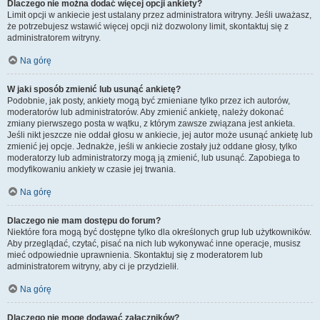
Dlaczego nie można dodać więcej opcji ankiety?
Limit opcji w ankiecie jest ustalany przez administratora witryny. Jeśli uważasz,
że potrzebujesz wstawić więcej opcji niż dozwolony limit, skontaktuj się z
administratorem witryny.
Na górę
W jaki sposób zmienić lub usunąć ankietę?
Podobnie, jak posty, ankiety mogą być zmieniane tylko przez ich autorów,
moderatorów lub administratorów. Aby zmienić ankietę, należy dokonać
zmiany pierwszego posta w wątku, z którym zawsze związana jest ankieta.
Jeśli nikt jeszcze nie oddał głosu w ankiecie, jej autor może usunąć ankietę lub
zmienić jej opcje. Jednakże, jeśli w ankiecie zostały już oddane głosy, tylko
moderatorzy lub administratorzy mogą ją zmienić, lub usunąć. Zapobiega to
modyfikowaniu ankiety w czasie jej trwania.
Na górę
Dlaczego nie mam dostępu do forum?
Niektóre fora mogą być dostępne tylko dla określonych grup lub użytkowników.
Aby przeglądać, czytać, pisać na nich lub wykonywać inne operacje, musisz
mieć odpowiednie uprawnienia. Skontaktuj się z moderatorem lub
administratorem witryny, aby ci je przydzielił.
Na górę
Dlaczego nie mogę dodawać załączników?