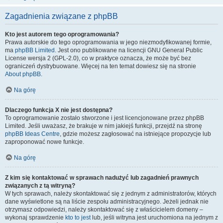
Zagadnienia związane z phpBB
Kto jest autorem tego oprogramowania?
Prawa autorskie do tego oprogramowania w jego niezmodyfikowanej formie,
ma
phpBB Limited
. Jest ono publikowane na licencji GNU General Public
License wersja 2 (GPL-2.0), co w praktyce oznacza, że może być bez
ograniczeń dystrybuowane. Więcej na ten temat dowiesz się na stronie
About phpBB
.
Na górę
Dlaczego funkcja X nie jest dostępna?
To oprogramowanie zostało stworzone i jest licencjonowane przez phpBB
Limited. Jeśli uważasz, że brakuje w nim jakiejś funkcji, przejdź na stronę
phpBB Ideas Centre
, gdzie możesz zagłosować na istniejące propozycje lub
zaproponować nowe funkcje.
Na górę
Z kim się kontaktować w sprawach nadużyć lub zagadnień prawnych
związanych z tą witryną?
W tych sprawach, należy skontaktować się z jednym z administratorów, których
dane wyświetlone są na liście zespołu administracyjnego. Jeżeli jednak nie
otrzymasz odpowiedzi, należy skontaktować się z właścicielem domeny –
wykonaj sprawdzenie
kto to jest
lub, jeśli witryna jest uruchomiona na jednym z