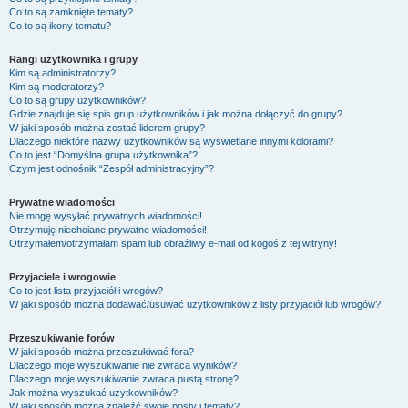
Co to są zamknięte tematy?
Co to są ikony tematu?
Rangi użytkownika i grupy
Kim są administratorzy?
Kim są moderatorzy?
Co to są grupy użytkowników?
Gdzie znajduje się spis grup użytkowników i jak można dołączyć do grupy?
W jaki sposób można zostać liderem grupy?
Dlaczego niektóre nazwy użytkowników są wyświetlane innymi kolorami?
Co to jest “Domyślna grupa użytkownika”?
Czym jest odnośnik “Zespół administracyjny”?
Prywatne wiadomości
Nie mogę wysyłać prywatnych wiadomości!
Otrzymuję niechciane prywatne wiadomości!
Otrzymałem/otrzymałam spam lub obraźliwy e-mail od kogoś z tej witryny!
Przyjaciele i wrogowie
Co to jest lista przyjaciół i wrogów?
W jaki sposób można dodawać/usuwać użytkowników z listy przyjaciół lub wrogów?
Przeszukiwanie forów
W jaki sposób można przeszukiwać fora?
Dlaczego moje wyszukiwanie nie zwraca wyników?
Dlaczego moje wyszukiwanie zwraca pustą stronę?!
Jak można wyszukać użytkowników?
W jaki sposób można znaleźć swoje posty i tematy?