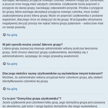
wymagać akceptacji przyjęcia nowego członka, niektóre mogą być zamknięte,
a jeszcze inne mogą mieć ukrytych członków. Użytkownik może poprosić o
przyjęcie do danej grupy, naciskając odpowiedni przycisk. Prośba o przyjęcie
do grupy, która wymaga akceptacji przyjęcia nowego członka, musi zostać
zaakceptowana przez lidera grupy. Może on poprosić użytkownika o podanie
wyjaśnień, dlaczego chce on dołączyć do tej grupy. W przypadku otrzymania
negatywnej decyzji proszę nie nękać lidera grupy pytaniami – widocznie miał
on swoje powody.
Na górę
W jaki sposób można zostać liderem grupy?
Lidera grupy zazwyczaj mianuje administrator witryny podczas tworzenia
grupy. Jeśli chcesz utworzyć grupę użytkowników, skontaktuj się z
administratorem, wysyłając do niego prywatną wiadomość.
Na górę
Dlaczego niektóre nazwy użytkowników są wyświetlane innymi kolorami?
Możliwe, że administrator witryny przypisał kolor członkom grupy, aby ułatwić
identyfikowanie członków tej grupy.
Na górę
Co to jest “Domyślna grupa użytkownika”?
Jeżeli użytkownik jest członkiem kilku grup, jego domyślna grupa jest używana
do określenia, jaki kolor i ranga będzie domyślnie dla niego wyświetlana.