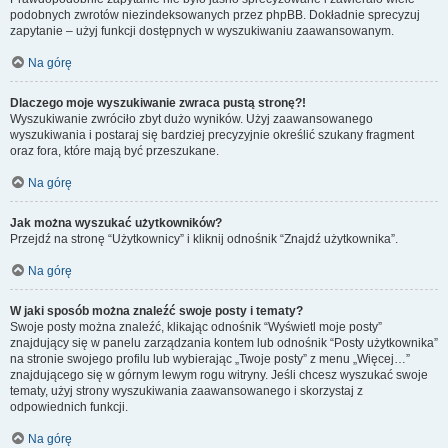
podobnych zwrotów niezindeksowanych przez phpBB. Dokładnie sprecyzuj
zapytanie – użyj funkcji dostępnych w wyszukiwaniu zaawansowanym.
Na górę
Dlaczego moje wyszukiwanie zwraca pustą stronę?!
Wyszukiwanie zwróciło zbyt dużo wyników. Użyj zaawansowanego
wyszukiwania i postaraj się bardziej precyzyjnie określić szukany fragment
oraz fora, które mają być przeszukane.
Na górę
Jak można wyszukać użytkowników?
Przejdź na stronę “Użytkownicy” i kliknij odnośnik “Znajdź użytkownika”.
Na górę
W jaki sposób można znaleźć swoje posty i tematy?
Swoje posty można znaleźć, klikając odnośnik “Wyświetl moje posty”
znajdujący się w panelu zarządzania kontem lub odnośnik “Posty użytkownika”
na stronie swojego profilu lub wybierając „Twoje posty” z menu „Więcej…”
znajdującego się w górnym lewym rogu witryny. Jeśli chcesz wyszukać swoje
tematy, użyj strony wyszukiwania zaawansowanego i skorzystaj z
odpowiednich funkcji.
Na górę