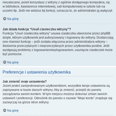
niezalecane, jeżeli korzystasz z witryny z ogólnie dostępnego komputera, np.
w bibliotece, kawiarence internetowej, sali komputerowej w szkole lub na
uczelni itp. Jeśli nie widzisz tej funkcji, oznacza to, że administrator ją wyłączył.
Na górę
Jak działa funkcja “Usuń ciasteczka witryny”?
Funkcja “Usuń ciasteczka witryny” usuwa ciasteczka utworzone przez phpBB
dzięki, którym użytkownik jest autoryzowany i logowany do witryny. Dostarczają
one również funkcję – jeśli została włączona przez administratora witryny –
śledzenia przeczytanych i nieprzeczytanych przez użytkownika postów. Jeśli
występują problemy z logowaniem/wylogowaniem, usunięcie ciasteczek może
być pomocne.
Na górę
Preferencje i ustawienia użytkownika
Jak zmienić moje ustawienia?
Jeżeli jesteś zarejestrowanym użytkownikiem, wszystkie twoje ustawienia są
zapisywane w bazie danych witryny. Aby je zmienić, przejdź do panelu
zarządzania swoim kontem. W tym miejscu możesz dokonać zmian swoich
ustawień i preferencji. Odnośnik do panelu o nazwie “Moje konto” znajduje się
zazwyczaj na górze stron witryny.
Na górę