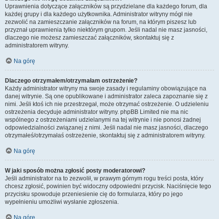
Uprawnienia dotyczące załączników są przydzielane dla każdego forum, dla
każdej grupy i dla każdego użytkownika. Administrator witryny mógł nie
zezwolić na zamieszczanie załączników na forum, na którym piszesz lub
przyznał uprawnienia tylko niektórym grupom. Jeśli nadal nie masz jasności,
dlaczego nie możesz zamieszczać załączników, skontaktuj się z
administratorem witryny.
Na górę
Dlaczego otrzymałem/otrzymałam ostrzeżenie?
Każdy administrator witryny ma swoje zasady i regulaminy obowiązujące na
danej witrynie. Są one opublikowane i administrator zaleca zapoznanie się z
nimi. Jeśli ktoś ich nie przestrzegał, może otrzymać ostrzeżenie. O udzieleniu
ostrzeżenia decyduje administrator witryny. phpBB Limited nie ma nic
wspólnego z ostrzeżeniami udzielanymi na tej witrynie i nie ponosi żadnej
odpowiedzialności związanej z nimi. Jeśli nadal nie masz jasności, dlaczego
otrzymałeś/otrzymałaś ostrzeżenie, skontaktuj się z administratorem witryny.
Na górę
W jaki sposób można zgłosić posty moderatorowi?
Jeśli administrator na to zezwolił, w prawym górnym rogu treści posta, który
chcesz zgłosić, powinien być widoczny odpowiedni przycisk. Naciśnięcie tego
przycisku spowoduje przeniesienie cię do formularza, który po jego
wypełnieniu umożliwi wysłanie zgłoszenia.
Na górę