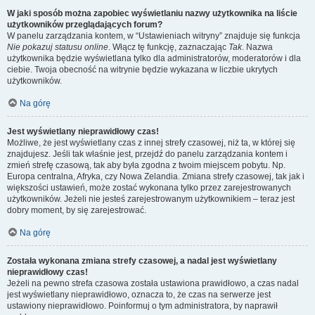
W jaki sposób można zapobiec wyświetlaniu nazwy użytkownika na liście
użytkowników przeglądających forum?
W panelu zarządzania kontem, w “Ustawieniach witryny” znajduje się funkcja
Nie pokazuj statusu online
. Włącz tę funkcję, zaznaczając
Tak
. Nazwa
użytkownika będzie wyświetlana tylko dla administratorów, moderatorów i dla
ciebie. Twoja obecność na witrynie będzie wykazana w liczbie ukrytych
użytkowników.
Na górę
Jest wyświetlany nieprawidłowy czas!
Możliwe, że jest wyświetlany czas z innej strefy czasowej, niż ta, w której się
znajdujesz. Jeśli tak właśnie jest, przejdź do panelu zarządzania kontem i
zmień strefę czasową, tak aby była zgodna z twoim miejscem pobytu. Np.
Europa centralna, Afryka, czy Nowa Zelandia. Zmiana strefy czasowej, tak jak i
większości ustawień, może zostać wykonana tylko przez zarejestrowanych
użytkowników. Jeżeli nie jesteś zarejestrowanym użytkownikiem – teraz jest
dobry moment, by się zarejestrować.
Na górę
Została wykonana zmiana strefy czasowej, a nadal jest wyświetlany
nieprawidłowy czas!
Jeżeli na pewno strefa czasowa została ustawiona prawidłowo, a czas nadal
jest wyświetlany nieprawidłowo, oznacza to, że czas na serwerze jest
ustawiony nieprawidłowo. Poinformuj o tym administratora, by naprawił