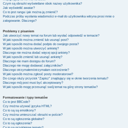
Czym są obrazki wyświetlane obok nazwy użytkownika?
Jak wyświetlić awatar?
Co to jest ranga i jak można ją zmienić?
Podczas próby wysłania wiadomości e-mail do użytkownika witryna prosi mnie o
zalogowanie. Dlaczego?
Problemy z pisaniem
Jak utworzyć nowy temat na forum lub wysłać odpowiedź w temacie?
W jaki sposób można zmienić lub usunąć post?
W jaki sposób można dodać podpis do swojego posta?
W jaki sposób można utworzyć ankietę?
Dlaczego nie można dodać więcej opcji ankiety?
W jaki sposób zmienić lub usunąć ankietę?
Dlaczego nie mam dostępu do forum?
Dlaczego nie mogę dodawać załączników?
Dlaczego otrzymałem/otrzymałam ostrzeżenie?
W jaki sposób można zgłosić posty moderatorowi?
Do czego służy przycisk “Zapisz” znajdujący się w oknie tworzenia tematu?
Dlaczego mój post musi być akceptowany?
W jaki sposób mogę przesunąć swój temat na górę strony tematów?
Formatowanie i typy tematów
Co to jest BBCode?
Czy można używać języka HTML?
Co to są są emotikony?
Czy można umieszczać obrazki w poście?
Co to są ogłoszenia globalne?
Co to są ogłoszenia?
Co to są przyklejone tematy?