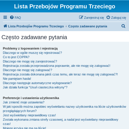
Lista Przebojów Programu Trzeciego
FAQ
Zarejestruj się
Zaloguj się
S
Lista Przebojów Programu Trzeciego
Często zadawane pytania
z
Często zadawane pytania
u
k
Problemy z logowaniem i rejestracją
Dlaczego w ogóle muszę się rejestrować?
a
Co to jest COPPA?
j
Dlaczego nie mogę się zarejestrować?
Rejestracja została przeprowadzona poprawnie, ale nie mogę się zalogować!
Dlaczego nie mogę się zalogować?
Rejestracja została dokonana jakiś czas temu, ale teraz nie mogę się zalogować?!
Nie pamiętam hasła!
Dlaczego następuje automatyczne wylogowanie?
Jak działa funkcja “Usuń ciasteczka witryny”?
Preferencje i ustawienia użytkownika
Jak zmienić moje ustawienia?
W jaki sposób można zapobiec wyświetlaniu nazwy użytkownika na liście użytkowników
przeglądających forum?
Jest wyświetlany nieprawidłowy czas!
Została wykonana zmiana strefy czasowej, a nadal jest wyświetlany nieprawidłowy
czas!
Mojego języka nie ma na liście!