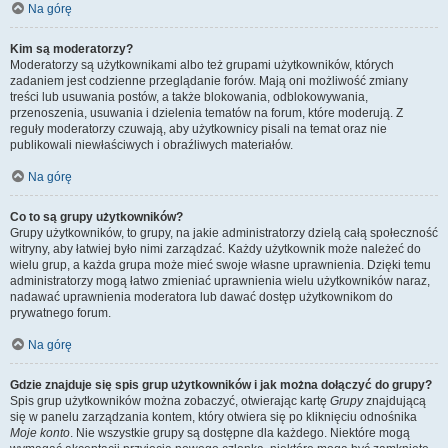
Na górę
Kim są moderatorzy?
Moderatorzy są użytkownikami albo też grupami użytkowników, których
zadaniem jest codzienne przeglądanie forów. Mają oni możliwość zmiany
treści lub usuwania postów, a także blokowania, odblokowywania,
przenoszenia, usuwania i dzielenia tematów na forum, które moderują. Z
reguły moderatorzy czuwają, aby użytkownicy pisali na temat oraz nie
publikowali niewłaściwych i obraźliwych materiałów.
Na górę
Co to są grupy użytkowników?
Grupy użytkowników, to grupy, na jakie administratorzy dzielą całą społeczność
witryny, aby łatwiej było nimi zarządzać. Każdy użytkownik może należeć do
wielu grup, a każda grupa może mieć swoje własne uprawnienia. Dzięki temu
administratorzy mogą łatwo zmieniać uprawnienia wielu użytkowników naraz,
nadawać uprawnienia moderatora lub dawać dostęp użytkownikom do
prywatnego forum.
Na górę
Gdzie znajduje się spis grup użytkowników i jak można dołączyć do grupy?
Spis grup użytkowników można zobaczyć, otwierając kartę
Grupy
znajdującą
się w panelu zarządzania kontem, który otwiera się po kliknięciu odnośnika
Moje konto
. Nie wszystkie grupy są dostępne dla każdego. Niektóre mogą