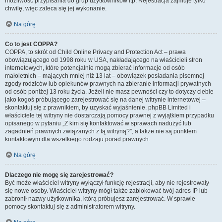
możliwość przypisania do grup użytkowników itp. Rejestracja zajmuje tylko
chwilę, więc zaleca się jej wykonanie.
Na górę
Co to jest COPPA?
COPPA, to skrót od Child Online Privacy and Protection Act – prawa
obowiązującego od 1998 roku w USA, nakładającego na właścicieli stron
internetowych, które potencjalnie mogą zbierać informacje od osób
małoletnich – mających mniej niż 13 lat – obowiązek posiadania pisemnej
zgody rodziców lub opiekunów prawnych na zbieranie informacji prywatnych
od osób poniżej 13 roku życia. Jeżeli nie masz pewności czy to dotyczy ciebie
jako kogoś próbującego zarejestrować się na danej witrynie internetowej –
skontaktuj się z prawnikiem, by uzyskać wyjaśnienie. phpBB Limited i
właściciele tej witryny nie dostarczają pomocy prawnej z wyjątkiem przypadku
opisanego w pytaniu „Z kim się kontaktować w sprawach nadużyć lub
zagadnień prawnych związanych z tą witryną?”, a także nie są punktem
kontaktowym dla wszelkiego rodzaju porad prawnych.
Na górę
Dlaczego nie mogę się zarejestrować?
Być może właściciel witryny wyłączył funkcję rejestracji, aby nie rejestrowały
się nowe osoby. Właściciel witryny mógł także zablokować twój adres IP lub
zabronił nazwy użytkownika, którą próbujesz zarejestrować. W sprawie
pomocy skontaktuj się z administratorem witryny.