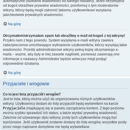
automatyczne usuwanie wiadomości od danego nadawcy. Jeżeli otrzymujesz
od kogoś obraźliwe prywatne wiadomości, poinformuj o tym moderatorów
witryny, którzy będą mogli zabronić takiemu użytkownikowi wysyłania
jakichkolwiek prywatnych wiadomości.
Na górę
Otrzymałem/otrzymałam spam lub obraźliwy e-mail od kogoś z tej witryny!
Przykro nam z tego powodu. System wysyłania e-maili witryny zawiera
zabezpieczenia umożliwiające wytropienie użytkowników, którzy wysyłają takie
wiadomości. Prześlij administratorowi witryny pełną kopię otrzymanego e-
maila – ważne, aby były w niej zawarte nagłówki, ponieważ zawierają one
informacje o nadawcy. Administrator będzie wówczas mógł podjąć
odpowiednie działania.
Na górę
Przyjaciele i wrogowie
Co to jest lista przyjaciół i wrogów?
Jest to lista, którą można użyć do organizowania różnych użytkowników
witryny. Użytkownicy dodani do listy przyjaciół będą wyświetleni na karcie
Przyjaciele
znajdującej się w panelu zarządzania kontem. Z tego poziomu
można szybko sprawdzić ich status, a także wysłać prywatną wiadomość.
Zależnie od używanego stylu witryny, posty tych użytkowników mogą być
wyróżniane. Jeśli użytkownik zostanie dodany do listy wrogów, wszystkie posty
przez niego napisane domyślnie nie będą wyświetlane.