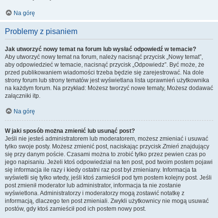
Na górę
Problemy z pisaniem
Jak utworzyć nowy temat na forum lub wysłać odpowiedź w temacie?
Aby utworzyć nowy temat na forum, należy nacisnąć przycisk „Nowy temat”,
aby odpowiedzieć w temacie, nacisnąć przycisk „Odpowiedz”. Być może, że
przed publikowaniem wiadomości trzeba będzie się zarejestrować. Na dole
strony forum lub strony tematów jest wyświetlana lista uprawnień użytkownika
na każdym forum. Na przykład: Możesz tworzyć nowe tematy, Możesz dodawać
załączniki itp.
Na górę
W jaki sposób można zmienić lub usunąć post?
Jeśli nie jesteś administratorem lub moderatorem, możesz zmieniać i usuwać
tylko swoje posty. Możesz zmienić post, naciskając przycisk
Zmień
znajdujący
się przy danym poście. Czasami można to zrobić tylko przez pewien czas po
jego napisaniu. Jeżeli ktoś odpowiedział na ten post, pod twoim postem pojawi
się informacja ile razy i kiedy ostatni raz post był zmieniany. Informacja ta
wyświetli się tylko wtedy, jeśli ktoś zamieścił pod tym postem kolejny post. Jeśli
post zmienił moderator lub administrator, informacja ta nie zostanie
wyświetlona. Administratorzy i moderatorzy mogą zostawić notatkę z
informacją, dlaczego ten post zmieniali. Zwykli użytkownicy nie mogą usuwać
postów, gdy ktoś zamieścił pod ich postem nowy post.