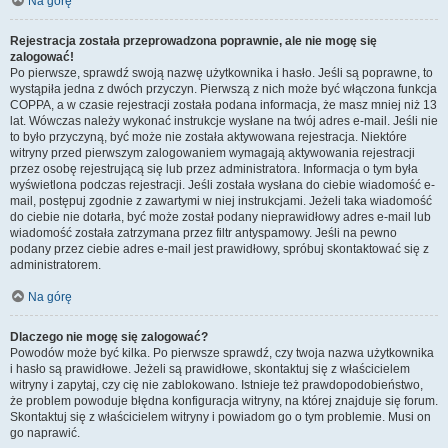
Na górę
Rejestracja została przeprowadzona poprawnie, ale nie mogę się
zalogować!
Po pierwsze, sprawdź swoją nazwę użytkownika i hasło. Jeśli są poprawne, to
wystąpiła jedna z dwóch przyczyn. Pierwszą z nich może być włączona funkcja
COPPA, a w czasie rejestracji została podana informacja, że masz mniej niż 13
lat. Wówczas należy wykonać instrukcje wysłane na twój adres e-mail. Jeśli nie
to było przyczyną, być może nie została aktywowana rejestracja. Niektóre
witryny przed pierwszym zalogowaniem wymagają aktywowania rejestracji
przez osobę rejestrującą się lub przez administratora. Informacja o tym była
wyświetlona podczas rejestracji. Jeśli została wysłana do ciebie wiadomość e-
mail, postępuj zgodnie z zawartymi w niej instrukcjami. Jeżeli taka wiadomość
do ciebie nie dotarła, być może został podany nieprawidłowy adres e-mail lub
wiadomość została zatrzymana przez filtr antyspamowy. Jeśli na pewno
podany przez ciebie adres e-mail jest prawidłowy, spróbuj skontaktować się z
administratorem.
Na górę
Dlaczego nie mogę się zalogować?
Powodów może być kilka. Po pierwsze sprawdź, czy twoja nazwa użytkownika
i hasło są prawidłowe. Jeżeli są prawidłowe, skontaktuj się z właścicielem
witryny i zapytaj, czy cię nie zablokowano. Istnieje też prawdopodobieństwo,
że problem powoduje błędna konfiguracja witryny, na której znajduje się forum.
Skontaktuj się z właścicielem witryny i powiadom go o tym problemie. Musi on
go naprawić.