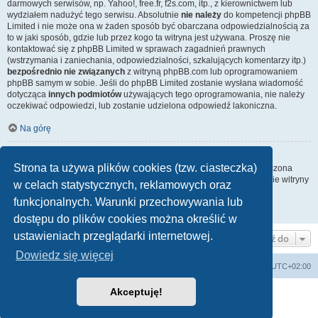
darmowych serwisów, np. Yahoo!, free.fr, f2s.com, itp., z kierownictwem lub
wydziałem nadużyć tego serwisu. Absolutnie
nie należy
do kompetencji phpBB
Limited i nie może ona w żaden sposób być obarczana odpowiedzialnością za
to w jaki sposób, gdzie lub przez kogo ta witryna jest używana. Proszę nie
kontaktować się z phpBB Limited w sprawach zagadnień prawnych
(wstrzymania i zaniechania, odpowiedzialności, szkalujących komentarzy itp.)
bezpośrednio nie związanych
z witryną phpBB.com lub oprogramowaniem
phpBB samym w sobie. Jeśli do phpBB Limited zostanie wysłana wiadomość
dotycząca
innych podmiotów
używających tego oprogramowania, nie należy
oczekiwać odpowiedzi, lub zostanie udzielona odpowiedź lakoniczna.
Na górę
Jak nawiązać kontakt z administratorem witryny?
Strona ta używa plików cookies (tzw. ciasteczka)
Wszyscy użytkownicy witryny mogą używać – jeśli funkcja ta jest włączona
przez administratora witryny – formularza „Kontakt z nami”. Członkowie witryny
w celach statystycznych, reklamowych oraz
mogą także używać odnośnika „Zespół administracyjny”.
funkcjonalnych. Warunki przechowywania lub
Na górę
dostępu do plików cookies można określić w
ustawieniach przeglądarki internetowej.
Przejdź do
Dowiedz się więcej
Lista Przebojów Programu Trzeciego
Strefa czasowa
UTC+02:00
Akceptuję!
Technologię dostarcza
phpBB
® Forum Software © phpBB Limited
Polski pakiet językowy dostarcza
phpBB.pl
Zasady ochrony danych osobowych
|
Regulamin