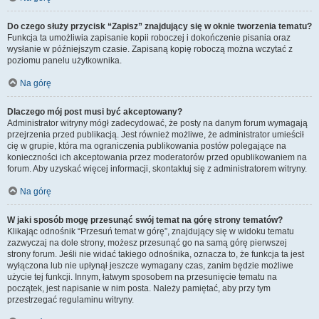
Do czego służy przycisk “Zapisz” znajdujący się w oknie tworzenia tematu?
Funkcja ta umożliwia zapisanie kopii roboczej i dokończenie pisania oraz
wysłanie w późniejszym czasie. Zapisaną kopię roboczą można wczytać z
poziomu panelu użytkownika.
Na górę
Dlaczego mój post musi być akceptowany?
Administrator witryny mógł zadecydować, że posty na danym forum wymagają
przejrzenia przed publikacją. Jest również możliwe, że administrator umieścił
cię w grupie, która ma ograniczenia publikowania postów polegające na
konieczności ich akceptowania przez moderatorów przed opublikowaniem na
forum. Aby uzyskać więcej informacji, skontaktuj się z administratorem witryny.
Na górę
W jaki sposób mogę przesunąć swój temat na górę strony tematów?
Klikając odnośnik “Przesuń temat w górę”, znajdujący się w widoku tematu
zazwyczaj na dole strony, możesz przesunąć go na samą górę pierwszej
strony forum. Jeśli nie widać takiego odnośnika, oznacza to, że funkcja ta jest
wyłączona lub nie upłynął jeszcze wymagany czas, zanim będzie możliwe
użycie tej funkcji. Innym, łatwym sposobem na przesunięcie tematu na
początek, jest napisanie w nim posta. Należy pamiętać, aby przy tym
przestrzegać regulaminu witryny.