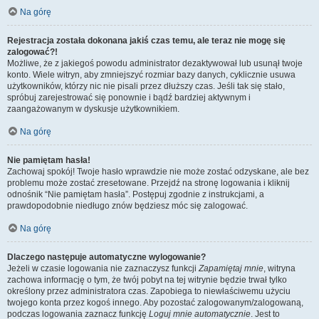
Na górę
Rejestracja została dokonana jakiś czas temu, ale teraz nie mogę się
zalogować?!
Możliwe, że z jakiegoś powodu administrator dezaktywował lub usunął twoje
konto. Wiele witryn, aby zmniejszyć rozmiar bazy danych, cyklicznie usuwa
użytkowników, którzy nic nie pisali przez dłuższy czas. Jeśli tak się stało,
spróbuj zarejestrować się ponownie i bądź bardziej aktywnym i
zaangażowanym w dyskusje użytkownikiem.
Na górę
Nie pamiętam hasła!
Zachowaj spokój! Twoje hasło wprawdzie nie może zostać odzyskane, ale bez
problemu może zostać zresetowane. Przejdź na stronę logowania i kliknij
odnośnik “Nie pamiętam hasła”. Postępuj zgodnie z instrukcjami, a
prawdopodobnie niedługo znów będziesz móc się zalogować.
Na górę
Dlaczego następuje automatyczne wylogowanie?
Jeżeli w czasie logowania nie zaznaczysz funkcji
Zapamiętaj mnie
, witryna
zachowa informację o tym, że twój pobyt na tej witrynie będzie trwał tylko
określony przez administratora czas. Zapobiega to niewłaściwemu użyciu
twojego konta przez kogoś innego. Aby pozostać zalogowanym/zalogowaną,
podczas logowania zaznacz funkcję
Loguj mnie automatycznie
. Jest to