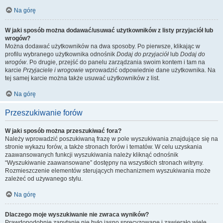
Na górę
W jaki sposób można dodawać/usuwać użytkowników z listy przyjaciół lub
wrogów?
Można dodawać użytkowników na dwa sposoby. Po pierwsze, klikając w
profilu wybranego użytkownika odnośnik
Dodaj do przyjaciół
lub
Dodaj do
wrogów
. Po drugie, przejść do panelu zarządzania swoim kontem i tam na
karcie
Przyjaciele i wrogowie
wprowadzić odpowiednie dane użytkownika. Na
tej samej karcie można także usuwać użytkowników z list.
Na górę
Przeszukiwanie forów
W jaki sposób można przeszukiwać fora?
Należy wprowadzić poszukiwaną frazę w pole wyszukiwania znajdujące się na
stronie wykazu forów, a także stronach forów i tematów. W celu uzyskania
zaawansowanych funkcji wyszukiwania należy kliknąć odnośnik
“Wyszukiwanie zaawansowane” dostępny na wszystkich stronach witryny.
Rozmieszczenie elementów sterujących mechanizmem wyszukiwania może
zależeć od używanego stylu.
Na górę
Dlaczego moje wyszukiwanie nie zwraca wyników?
Prawdopodobnie zapytanie nie było jasno sprecyzowane i zawierało wiele