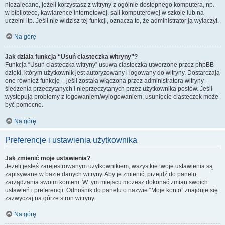
niezalecane, jeżeli korzystasz z witryny z ogólnie dostępnego komputera, np.
w bibliotece, kawiarence internetowej, sali komputerowej w szkole lub na
uczelni itp. Jeśli nie widzisz tej funkcji, oznacza to, że administrator ją wyłączył.
Na górę
Jak działa funkcja “Usuń ciasteczka witryny”?
Funkcja “Usuń ciasteczka witryny” usuwa ciasteczka utworzone przez phpBB
dzięki, którym użytkownik jest autoryzowany i logowany do witryny. Dostarczają
one również funkcję – jeśli została włączona przez administratora witryny –
śledzenia przeczytanych i nieprzeczytanych przez użytkownika postów. Jeśli
występują problemy z logowaniem/wylogowaniem, usunięcie ciasteczek może
być pomocne.
Na górę
Preferencje i ustawienia użytkownika
Jak zmienić moje ustawienia?
Jeżeli jesteś zarejestrowanym użytkownikiem, wszystkie twoje ustawienia są
zapisywane w bazie danych witryny. Aby je zmienić, przejdź do panelu
zarządzania swoim kontem. W tym miejscu możesz dokonać zmian swoich
ustawień i preferencji. Odnośnik do panelu o nazwie “Moje konto” znajduje się
zazwyczaj na górze stron witryny.
Na górę