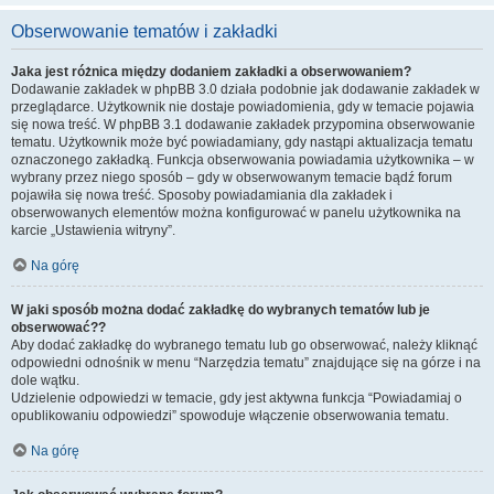
Obserwowanie tematów i zakładki
Jaka jest różnica między dodaniem zakładki a obserwowaniem?
Dodawanie zakładek w phpBB 3.0 działa podobnie jak dodawanie zakładek w
przeglądarce. Użytkownik nie dostaje powiadomienia, gdy w temacie pojawia
się nowa treść. W phpBB 3.1 dodawanie zakładek przypomina obserwowanie
tematu. Użytkownik może być powiadamiany, gdy nastąpi aktualizacja tematu
oznaczonego zakładką. Funkcja obserwowania powiadamia użytkownika – w
wybrany przez niego sposób – gdy w obserwowanym temacie bądź forum
pojawiła się nowa treść. Sposoby powiadamiania dla zakładek i
obserwowanych elementów można konfigurować w panelu użytkownika na
karcie „Ustawienia witryny”.
Na górę
W jaki sposób można dodać zakładkę do wybranych tematów lub je
obserwować??
Aby dodać zakładkę do wybranego tematu lub go obserwować, należy kliknąć
odpowiedni odnośnik w menu “Narzędzia tematu” znajdujące się na górze i na
dole wątku.
Udzielenie odpowiedzi w temacie, gdy jest aktywna funkcja “Powiadamiaj o
opublikowaniu odpowiedzi” spowoduje włączenie obserwowania tematu.
Na górę