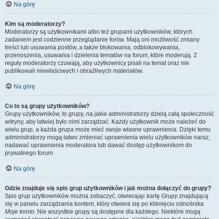
Na górę
Kim są moderatorzy?
Moderatorzy są użytkownikami albo też grupami użytkowników, których
zadaniem jest codzienne przeglądanie forów. Mają oni możliwość zmiany
treści lub usuwania postów, a także blokowania, odblokowywania,
przenoszenia, usuwania i dzielenia tematów na forum, które moderują. Z
reguły moderatorzy czuwają, aby użytkownicy pisali na temat oraz nie
publikowali niewłaściwych i obraźliwych materiałów.
Na górę
Co to są grupy użytkowników?
Grupy użytkowników, to grupy, na jakie administratorzy dzielą całą społeczność
witryny, aby łatwiej było nimi zarządzać. Każdy użytkownik może należeć do
wielu grup, a każda grupa może mieć swoje własne uprawnienia. Dzięki temu
administratorzy mogą łatwo zmieniać uprawnienia wielu użytkowników naraz,
nadawać uprawnienia moderatora lub dawać dostęp użytkownikom do
prywatnego forum.
Na górę
Gdzie znajduje się spis grup użytkowników i jak można dołączyć do grupy?
Spis grup użytkowników można zobaczyć, otwierając kartę
Grupy
znajdującą
się w panelu zarządzania kontem, który otwiera się po kliknięciu odnośnika
Moje konto
. Nie wszystkie grupy są dostępne dla każdego. Niektóre mogą