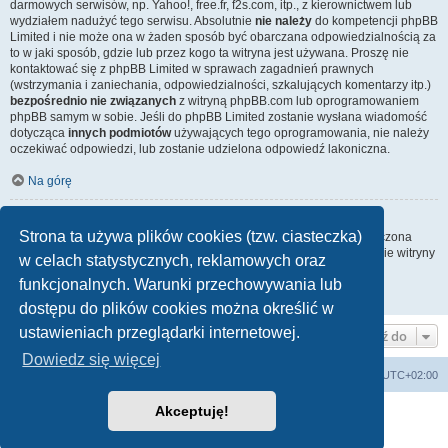
darmowych serwisów, np. Yahoo!, free.fr, f2s.com, itp., z kierownictwem lub
wydziałem nadużyć tego serwisu. Absolutnie
nie należy
do kompetencji phpBB
Limited i nie może ona w żaden sposób być obarczana odpowiedzialnością za
to w jaki sposób, gdzie lub przez kogo ta witryna jest używana. Proszę nie
kontaktować się z phpBB Limited w sprawach zagadnień prawnych
(wstrzymania i zaniechania, odpowiedzialności, szkalujących komentarzy itp.)
bezpośrednio nie związanych
z witryną phpBB.com lub oprogramowaniem
phpBB samym w sobie. Jeśli do phpBB Limited zostanie wysłana wiadomość
dotycząca
innych podmiotów
używających tego oprogramowania, nie należy
oczekiwać odpowiedzi, lub zostanie udzielona odpowiedź lakoniczna.
Na górę
Jak nawiązać kontakt z administratorem witryny?
Strona ta używa plików cookies (tzw. ciasteczka)
Wszyscy użytkownicy witryny mogą używać – jeśli funkcja ta jest włączona
przez administratora witryny – formularza „Kontakt z nami”. Członkowie witryny
w celach statystycznych, reklamowych oraz
mogą także używać odnośnika „Zespół administracyjny”.
funkcjonalnych. Warunki przechowywania lub
Na górę
dostępu do plików cookies można określić w
ustawieniach przeglądarki internetowej.
Przejdź do
Dowiedz się więcej
Lista Przebojów Programu Trzeciego
Strefa czasowa
UTC+02:00
Akceptuję!
Technologię dostarcza
phpBB
® Forum Software © phpBB Limited
Polski pakiet językowy dostarcza
phpBB.pl
Zasady ochrony danych osobowych
|
Regulamin