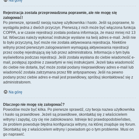
Na górę
Rejestracja została przeprowadzona poprawnie, ale nie mogę się
zalogować!
Po pierwsze, sprawdź swoją nazwę użytkownika i hasło. Jeśli są poprawne, to
wystąpiła jedna z dwóch przyczyn. Pierwszą z nich może być włączona funkcja
COPPA, a w czasie rejestracji została podana informacja, że masz mniej niż 13
lat. Wówczas należy wykonać instrukcje wysłane na twój adres e-mail. Jeśli nie
to było przyczyną, być może nie została aktywowana rejestracja. Niektóre
witryny przed pierwszym zalogowaniem wymagają aktywowania rejestracji
przez osobę rejestrującą się lub przez administratora. Informacja o tym była
wyświetlona podczas rejestracji. Jeśli została wysłana do ciebie wiadomość e-
mail, postępuj zgodnie z zawartymi w niej instrukcjami. Jeżeli taka wiadomość
do ciebie nie dotarła, być może został podany nieprawidłowy adres e-mail lub
wiadomość została zatrzymana przez filtr antyspamowy. Jeśli na pewno
podany przez ciebie adres e-mail jest prawidłowy, spróbuj skontaktować się z
administratorem.
Na górę
Dlaczego nie mogę się zalogować?
Powodów może być kilka. Po pierwsze sprawdź, czy twoja nazwa użytkownika
i hasło są prawidłowe. Jeżeli są prawidłowe, skontaktuj się z właścicielem
witryny i zapytaj, czy cię nie zablokowano. Istnieje też prawdopodobieństwo,
że problem powoduje błędna konfiguracja witryny, na której znajduje się forum.
Skontaktuj się z właścicielem witryny i powiadom go o tym problemie. Musi on
go naprawić.