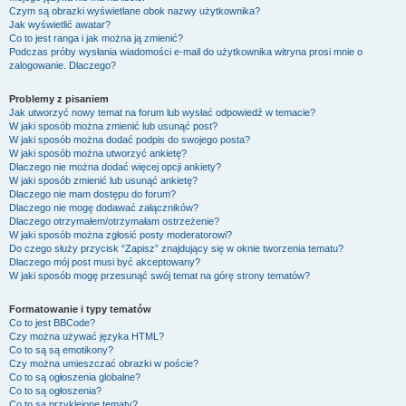
Czym są obrazki wyświetlane obok nazwy użytkownika?
Jak wyświetlić awatar?
Co to jest ranga i jak można ją zmienić?
Podczas próby wysłania wiadomości e-mail do użytkownika witryna prosi mnie o
zalogowanie. Dlaczego?
Problemy z pisaniem
Jak utworzyć nowy temat na forum lub wysłać odpowiedź w temacie?
W jaki sposób można zmienić lub usunąć post?
W jaki sposób można dodać podpis do swojego posta?
W jaki sposób można utworzyć ankietę?
Dlaczego nie można dodać więcej opcji ankiety?
W jaki sposób zmienić lub usunąć ankietę?
Dlaczego nie mam dostępu do forum?
Dlaczego nie mogę dodawać załączników?
Dlaczego otrzymałem/otrzymałam ostrzeżenie?
W jaki sposób można zgłosić posty moderatorowi?
Do czego służy przycisk “Zapisz” znajdujący się w oknie tworzenia tematu?
Dlaczego mój post musi być akceptowany?
W jaki sposób mogę przesunąć swój temat na górę strony tematów?
Formatowanie i typy tematów
Co to jest BBCode?
Czy można używać języka HTML?
Co to są są emotikony?
Czy można umieszczać obrazki w poście?
Co to są ogłoszenia globalne?
Co to są ogłoszenia?
Co to są przyklejone tematy?