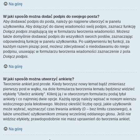
Na górę
W jaki sposób można dodać podpis do swojego posta?
Aby dodawać podpis do posta, należy go najpierw utworzyć w panelu
użytkownika. Aby dołączyć do danej wiadomości swój podpis, zaznacz funkcję
Dołącz podpis
znajdującą się w formularzu tworzenia wiadomości. Możesz
także domyślnie dodawać podpis do wszystkich swoich postów, zaznaczając
odpowiednią funkcję w panelu użytkownika. Po uaktywnieniu tej funkcji, za
każdym razem pisząc post, możesz zdecydować o niedodawaniu do niego
podpisu, usuwając w formularzu tworzenia wiadomości zaznaczenie z pola
Dołącz podpis
.
Na górę
W jaki sposób można utworzyć ankietę?
Tworzenie ankiet jest proste. Kiedy tworzysz nowy temat bądź zmieniasz
pierwszy post w wątku, na dole formularza tworzenia tematu będziesz widzieć
etykietę “Utwórz ankietę”. Kliknij ją i w otworzonym formularzu podaj tytuł
ankiety i co najmniej dwie opcje. Każdą opcję należy wpisać w nowym wierszu
widocznego pola tekstowego. Możesz określić liczbę opcji, jakie użytkownik
może wybrać, wyznaczyć czas trwania ankiety (0 – bez limitu czasowego), a
także umożliwić użytkownikom zmianę wcześniej oddanego głosu. Jeśli nie
widzisz etykiety, prawdopodobnie nie masz uprawnień do tworzenia ankiet.
Na górę