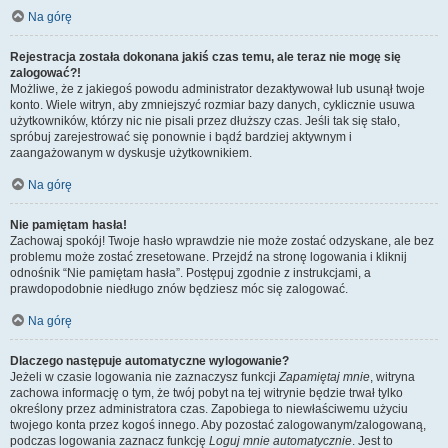
Na górę
Rejestracja została dokonana jakiś czas temu, ale teraz nie mogę się
zalogować?!
Możliwe, że z jakiegoś powodu administrator dezaktywował lub usunął twoje
konto. Wiele witryn, aby zmniejszyć rozmiar bazy danych, cyklicznie usuwa
użytkowników, którzy nic nie pisali przez dłuższy czas. Jeśli tak się stało,
spróbuj zarejestrować się ponownie i bądź bardziej aktywnym i
zaangażowanym w dyskusje użytkownikiem.
Na górę
Nie pamiętam hasła!
Zachowaj spokój! Twoje hasło wprawdzie nie może zostać odzyskane, ale bez
problemu może zostać zresetowane. Przejdź na stronę logowania i kliknij
odnośnik “Nie pamiętam hasła”. Postępuj zgodnie z instrukcjami, a
prawdopodobnie niedługo znów będziesz móc się zalogować.
Na górę
Dlaczego następuje automatyczne wylogowanie?
Jeżeli w czasie logowania nie zaznaczysz funkcji
Zapamiętaj mnie
, witryna
zachowa informację o tym, że twój pobyt na tej witrynie będzie trwał tylko
określony przez administratora czas. Zapobiega to niewłaściwemu użyciu
twojego konta przez kogoś innego. Aby pozostać zalogowanym/zalogowaną,
podczas logowania zaznacz funkcję
Loguj mnie automatycznie
. Jest to