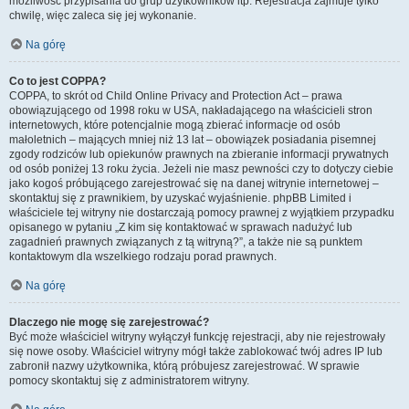
możliwość przypisania do grup użytkowników itp. Rejestracja zajmuje tylko
chwilę, więc zaleca się jej wykonanie.
Na górę
Co to jest COPPA?
COPPA, to skrót od Child Online Privacy and Protection Act – prawa
obowiązującego od 1998 roku w USA, nakładającego na właścicieli stron
internetowych, które potencjalnie mogą zbierać informacje od osób
małoletnich – mających mniej niż 13 lat – obowiązek posiadania pisemnej
zgody rodziców lub opiekunów prawnych na zbieranie informacji prywatnych
od osób poniżej 13 roku życia. Jeżeli nie masz pewności czy to dotyczy ciebie
jako kogoś próbującego zarejestrować się na danej witrynie internetowej –
skontaktuj się z prawnikiem, by uzyskać wyjaśnienie. phpBB Limited i
właściciele tej witryny nie dostarczają pomocy prawnej z wyjątkiem przypadku
opisanego w pytaniu „Z kim się kontaktować w sprawach nadużyć lub
zagadnień prawnych związanych z tą witryną?”, a także nie są punktem
kontaktowym dla wszelkiego rodzaju porad prawnych.
Na górę
Dlaczego nie mogę się zarejestrować?
Być może właściciel witryny wyłączył funkcję rejestracji, aby nie rejestrowały
się nowe osoby. Właściciel witryny mógł także zablokować twój adres IP lub
zabronił nazwy użytkownika, którą próbujesz zarejestrować. W sprawie
pomocy skontaktuj się z administratorem witryny.