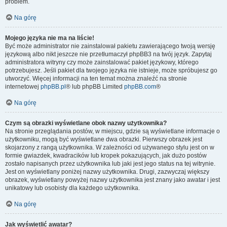
problem.
Na górę
Mojego języka nie ma na liście!
Być może administrator nie zainstalował pakietu zawierającego twoją wersję
językową albo nikt jeszcze nie przetłumaczył phpBB3 na twój język. Zapytaj
administratora witryny czy może zainstalować pakiet językowy, którego
potrzebujesz. Jeśli pakiet dla twojego języka nie istnieje, może spróbujesz go
utworzyć. Więcej informacji na ten temat można znaleźć na stronie
internetowej
phpBB.pl
® lub phpBB Limited
phpBB.com
®
Na górę
Czym są obrazki wyświetlane obok nazwy użytkownika?
Na stronie przeglądania postów, w miejscu, gdzie są wyświetlane informacje o
użytkowniku, mogą być wyświetlane dwa obrazki. Pierwszy obrazek jest
skojarzony z rangą użytkownika. W zależności od używanego stylu jest on w
formie gwiazdek, kwadracików lub kropek pokazujących, jak dużo postów
zostało napisanych przez użytkownika lub jaki jest jego status na tej witrynie.
Jest on wyświetlany poniżej nazwy użytkownika. Drugi, zazwyczaj większy
obrazek, wyświetlany powyżej nazwy użytkownika jest znany jako awatar i jest
unikatowy lub osobisty dla każdego użytkownika.
Na górę
Jak wyświetlić awatar?