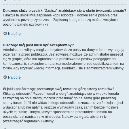
Do czego służy przycisk “Zapisz” znajdujący się w oknie tworzenia tematu?
Funkcja ta umożliwia zapisanie kopii roboczej i dokończenie pisania oraz
wysłanie w późniejszym czasie. Zapisaną kopię roboczą można wczytać z
poziomu panelu użytkownika.
Na górę
Dlaczego mój post musi być akceptowany?
Administrator witryny mógł zadecydować, że posty na danym forum wymagają
przejrzenia przed publikacją. Jest również możliwe, że administrator umieścił
cię w grupie, która ma ograniczenia publikowania postów polegające na
konieczności ich akceptowania przez moderatorów przed opublikowaniem na
forum. Aby uzyskać więcej informacji, skontaktuj się z administratorem witryny.
Na górę
W jaki sposób mogę przesunąć swój temat na górę strony tematów?
Klikając odnośnik “Przesuń temat w górę”, znajdujący się w widoku tematu
zazwyczaj na dole strony, możesz przesunąć go na samą górę pierwszej
strony forum. Jeśli nie widać takiego odnośnika, oznacza to, że funkcja ta jest
wyłączona lub nie upłynął jeszcze wymagany czas, zanim będzie możliwe
użycie tej funkcji. Innym, łatwym sposobem na przesunięcie tematu na
początek, jest napisanie w nim posta. Należy pamiętać, aby przy tym
przestrzegać regulaminu witryny.