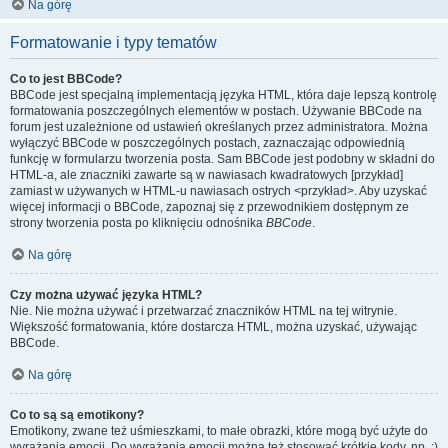
Na górę
Formatowanie i typy tematów
Co to jest BBCode?
BBCode jest specjalną implementacją języka HTML, która daje lepszą kontrolę
formatowania poszczególnych elementów w postach. Używanie BBCode na
forum jest uzależnione od ustawień określanych przez administratora. Można
wyłączyć BBCode w poszczególnych postach, zaznaczając odpowiednią
funkcję w formularzu tworzenia posta. Sam BBCode jest podobny w składni do
HTML-a, ale znaczniki zawarte są w nawiasach kwadratowych [przykład]
zamiast w używanych w HTML-u nawiasach ostrych <przykład>. Aby uzyskać
więcej informacji o BBCode, zapoznaj się z przewodnikiem dostępnym ze
strony tworzenia posta po kliknięciu odnośnika
BBCode
.
Na górę
Czy można używać języka HTML?
Nie. Nie można używać i przetwarzać znaczników HTML na tej witrynie.
Większość formatowania, które dostarcza HTML, można uzyskać, używając
BBCode.
Na górę
Co to są są emotikony?
Emotikony, zwane też uśmieszkami, to małe obrazki, które mogą być użyte do
wyrażania emocji. Do wyrażania emocji można też stosować krótkie kody, np. :)