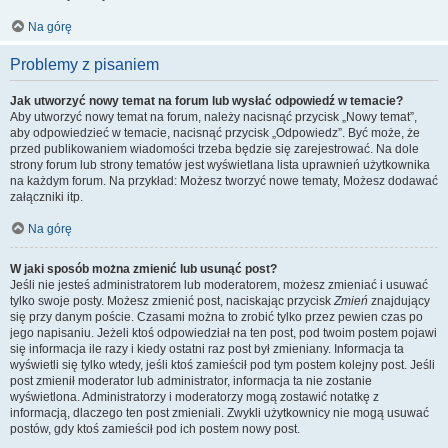
Na górę
Problemy z pisaniem
Jak utworzyć nowy temat na forum lub wysłać odpowiedź w temacie?
Aby utworzyć nowy temat na forum, należy nacisnąć przycisk „Nowy temat”,
aby odpowiedzieć w temacie, nacisnąć przycisk „Odpowiedz”. Być może, że
przed publikowaniem wiadomości trzeba będzie się zarejestrować. Na dole
strony forum lub strony tematów jest wyświetlana lista uprawnień użytkownika
na każdym forum. Na przykład: Możesz tworzyć nowe tematy, Możesz dodawać
załączniki itp.
Na górę
W jaki sposób można zmienić lub usunąć post?
Jeśli nie jesteś administratorem lub moderatorem, możesz zmieniać i usuwać
tylko swoje posty. Możesz zmienić post, naciskając przycisk
Zmień
znajdujący
się przy danym poście. Czasami można to zrobić tylko przez pewien czas po
jego napisaniu. Jeżeli ktoś odpowiedział na ten post, pod twoim postem pojawi
się informacja ile razy i kiedy ostatni raz post był zmieniany. Informacja ta
wyświetli się tylko wtedy, jeśli ktoś zamieścił pod tym postem kolejny post. Jeśli
post zmienił moderator lub administrator, informacja ta nie zostanie
wyświetlona. Administratorzy i moderatorzy mogą zostawić notatkę z
informacją, dlaczego ten post zmieniali. Zwykli użytkownicy nie mogą usuwać
postów, gdy ktoś zamieścił pod ich postem nowy post.