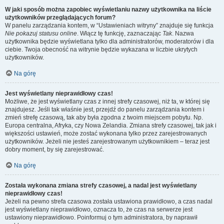
W jaki sposób można zapobiec wyświetlaniu nazwy użytkownika na liście
użytkowników przeglądających forum?
W panelu zarządzania kontem, w “Ustawieniach witryny” znajduje się funkcja
Nie pokazuj statusu online
. Włącz tę funkcję, zaznaczając
Tak
. Nazwa
użytkownika będzie wyświetlana tylko dla administratorów, moderatorów i dla
ciebie. Twoja obecność na witrynie będzie wykazana w liczbie ukrytych
użytkowników.
Na górę
Jest wyświetlany nieprawidłowy czas!
Możliwe, że jest wyświetlany czas z innej strefy czasowej, niż ta, w której się
znajdujesz. Jeśli tak właśnie jest, przejdź do panelu zarządzania kontem i
zmień strefę czasową, tak aby była zgodna z twoim miejscem pobytu. Np.
Europa centralna, Afryka, czy Nowa Zelandia. Zmiana strefy czasowej, tak jak i
większości ustawień, może zostać wykonana tylko przez zarejestrowanych
użytkowników. Jeżeli nie jesteś zarejestrowanym użytkownikiem – teraz jest
dobry moment, by się zarejestrować.
Na górę
Została wykonana zmiana strefy czasowej, a nadal jest wyświetlany
nieprawidłowy czas!
Jeżeli na pewno strefa czasowa została ustawiona prawidłowo, a czas nadal
jest wyświetlany nieprawidłowo, oznacza to, że czas na serwerze jest
ustawiony nieprawidłowo. Poinformuj o tym administratora, by naprawił