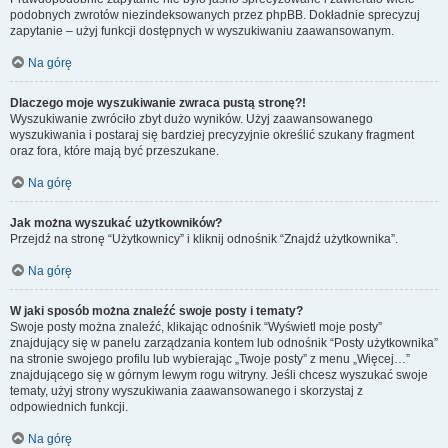
podobnych zwrotów niezindeksowanych przez phpBB. Dokładnie sprecyzuj
zapytanie – użyj funkcji dostępnych w wyszukiwaniu zaawansowanym.
Na górę
Dlaczego moje wyszukiwanie zwraca pustą stronę?!
Wyszukiwanie zwróciło zbyt dużo wyników. Użyj zaawansowanego
wyszukiwania i postaraj się bardziej precyzyjnie określić szukany fragment
oraz fora, które mają być przeszukane.
Na górę
Jak można wyszukać użytkowników?
Przejdź na stronę “Użytkownicy” i kliknij odnośnik “Znajdź użytkownika”.
Na górę
W jaki sposób można znaleźć swoje posty i tematy?
Swoje posty można znaleźć, klikając odnośnik “Wyświetl moje posty”
znajdujący się w panelu zarządzania kontem lub odnośnik “Posty użytkownika”
na stronie swojego profilu lub wybierając „Twoje posty” z menu „Więcej…”
znajdującego się w górnym lewym rogu witryny. Jeśli chcesz wyszukać swoje
tematy, użyj strony wyszukiwania zaawansowanego i skorzystaj z
odpowiednich funkcji.
Na górę