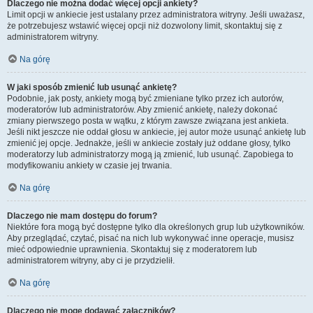
Dlaczego nie można dodać więcej opcji ankiety?
Limit opcji w ankiecie jest ustalany przez administratora witryny. Jeśli uważasz,
że potrzebujesz wstawić więcej opcji niż dozwolony limit, skontaktuj się z
administratorem witryny.
Na górę
W jaki sposób zmienić lub usunąć ankietę?
Podobnie, jak posty, ankiety mogą być zmieniane tylko przez ich autorów,
moderatorów lub administratorów. Aby zmienić ankietę, należy dokonać
zmiany pierwszego posta w wątku, z którym zawsze związana jest ankieta.
Jeśli nikt jeszcze nie oddał głosu w ankiecie, jej autor może usunąć ankietę lub
zmienić jej opcje. Jednakże, jeśli w ankiecie zostały już oddane głosy, tylko
moderatorzy lub administratorzy mogą ją zmienić, lub usunąć. Zapobiega to
modyfikowaniu ankiety w czasie jej trwania.
Na górę
Dlaczego nie mam dostępu do forum?
Niektóre fora mogą być dostępne tylko dla określonych grup lub użytkowników.
Aby przeglądać, czytać, pisać na nich lub wykonywać inne operacje, musisz
mieć odpowiednie uprawnienia. Skontaktuj się z moderatorem lub
administratorem witryny, aby ci je przydzielił.
Na górę
Dlaczego nie mogę dodawać załączników?