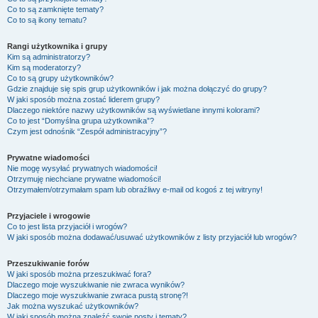
Co to są zamknięte tematy?
Co to są ikony tematu?
Rangi użytkownika i grupy
Kim są administratorzy?
Kim są moderatorzy?
Co to są grupy użytkowników?
Gdzie znajduje się spis grup użytkowników i jak można dołączyć do grupy?
W jaki sposób można zostać liderem grupy?
Dlaczego niektóre nazwy użytkowników są wyświetlane innymi kolorami?
Co to jest “Domyślna grupa użytkownika”?
Czym jest odnośnik “Zespół administracyjny”?
Prywatne wiadomości
Nie mogę wysyłać prywatnych wiadomości!
Otrzymuję niechciane prywatne wiadomości!
Otrzymałem/otrzymałam spam lub obraźliwy e-mail od kogoś z tej witryny!
Przyjaciele i wrogowie
Co to jest lista przyjaciół i wrogów?
W jaki sposób można dodawać/usuwać użytkowników z listy przyjaciół lub wrogów?
Przeszukiwanie forów
W jaki sposób można przeszukiwać fora?
Dlaczego moje wyszukiwanie nie zwraca wyników?
Dlaczego moje wyszukiwanie zwraca pustą stronę?!
Jak można wyszukać użytkowników?
W jaki sposób można znaleźć swoje posty i tematy?