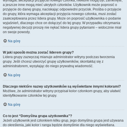
wymagać akceptacji przyjęcia nowego członka, niektóre mogą być zamknięte,
a jeszcze inne mogą mieć ukrytych członków. Użytkownik może poprosić o
przyjęcie do danej grupy, naciskając odpowiedni przycisk. Prośba o przyjęcie
do grupy, która wymaga akceptacji przyjęcia nowego członka, musi zostać
zaakceptowana przez lidera grupy. Może on poprosić użytkownika o podanie
wyjaśnień, dlaczego chce on dołączyć do tej grupy. W przypadku otrzymania
negatywnej decyzji proszę nie nękać lidera grupy pytaniami – widocznie miał
on swoje powody.
Na górę
W jaki sposób można zostać liderem grupy?
Lidera grupy zazwyczaj mianuje administrator witryny podczas tworzenia
grupy. Jeśli chcesz utworzyć grupę użytkowników, skontaktuj się z
administratorem, wysyłając do niego prywatną wiadomość.
Na górę
Dlaczego niektóre nazwy użytkowników są wyświetlane innymi kolorami?
Możliwe, że administrator witryny przypisał kolor członkom grupy, aby ułatwić
identyfikowanie członków tej grupy.
Na górę
Co to jest “Domyślna grupa użytkownika”?
Jeżeli użytkownik jest członkiem kilku grup, jego domyślna grupa jest używana
do określenia, jaki kolor i ranga będzie domyślnie dla niego wyświetlana.