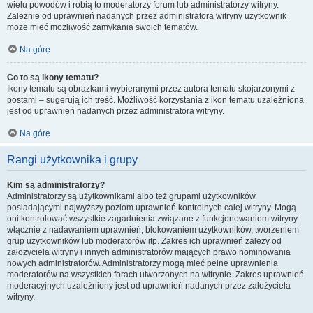
wielu powodów i robią to moderatorzy forum lub administratorzy witryny.
Zależnie od uprawnień nadanych przez administratora witryny użytkownik
może mieć możliwość zamykania swoich tematów.
Na górę
Co to są ikony tematu?
Ikony tematu są obrazkami wybieranymi przez autora tematu skojarzonymi z
postami – sugerują ich treść. Możliwość korzystania z ikon tematu uzależniona
jest od uprawnień nadanych przez administratora witryny.
Na górę
Rangi użytkownika i grupy
Kim są administratorzy?
Administratorzy są użytkownikami albo też grupami użytkowników
posiadającymi najwyższy poziom uprawnień kontrolnych całej witryny. Mogą
oni kontrolować wszystkie zagadnienia związane z funkcjonowaniem witryny
włącznie z nadawaniem uprawnień, blokowaniem użytkowników, tworzeniem
grup użytkowników lub moderatorów itp. Zakres ich uprawnień zależy od
założyciela witryny i innych administratorów mających prawo nominowania
nowych administratorów. Administratorzy mogą mieć pełne uprawnienia
moderatorów na wszystkich forach utworzonych na witrynie. Zakres uprawnień
moderacyjnych uzależniony jest od uprawnień nadanych przez założyciela
witryny.