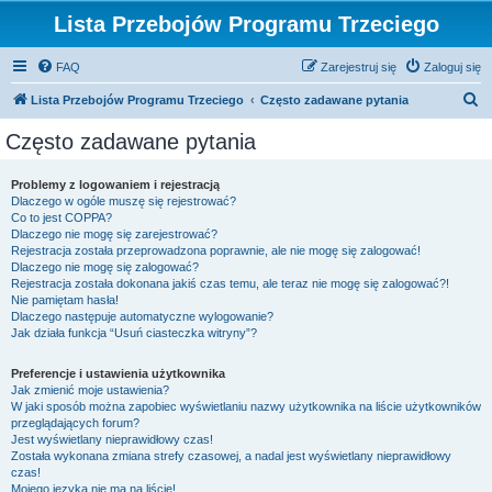
Lista Przebojów Programu Trzeciego
FAQ
Zarejestruj się
Zaloguj się
S
Lista Przebojów Programu Trzeciego
Często zadawane pytania
z
Często zadawane pytania
u
k
Problemy z logowaniem i rejestracją
Dlaczego w ogóle muszę się rejestrować?
a
Co to jest COPPA?
j
Dlaczego nie mogę się zarejestrować?
Rejestracja została przeprowadzona poprawnie, ale nie mogę się zalogować!
Dlaczego nie mogę się zalogować?
Rejestracja została dokonana jakiś czas temu, ale teraz nie mogę się zalogować?!
Nie pamiętam hasła!
Dlaczego następuje automatyczne wylogowanie?
Jak działa funkcja “Usuń ciasteczka witryny”?
Preferencje i ustawienia użytkownika
Jak zmienić moje ustawienia?
W jaki sposób można zapobiec wyświetlaniu nazwy użytkownika na liście użytkowników
przeglądających forum?
Jest wyświetlany nieprawidłowy czas!
Została wykonana zmiana strefy czasowej, a nadal jest wyświetlany nieprawidłowy
czas!
Mojego języka nie ma na liście!