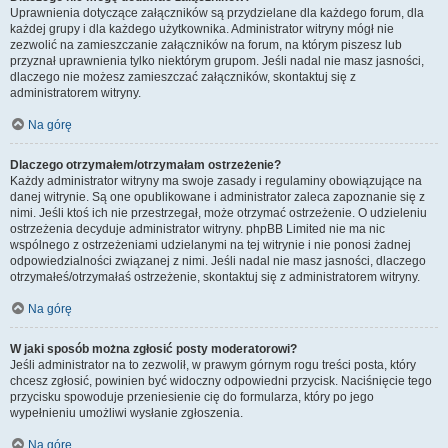
Uprawnienia dotyczące załączników są przydzielane dla każdego forum, dla
każdej grupy i dla każdego użytkownika. Administrator witryny mógł nie
zezwolić na zamieszczanie załączników na forum, na którym piszesz lub
przyznał uprawnienia tylko niektórym grupom. Jeśli nadal nie masz jasności,
dlaczego nie możesz zamieszczać załączników, skontaktuj się z
administratorem witryny.
Na górę
Dlaczego otrzymałem/otrzymałam ostrzeżenie?
Każdy administrator witryny ma swoje zasady i regulaminy obowiązujące na
danej witrynie. Są one opublikowane i administrator zaleca zapoznanie się z
nimi. Jeśli ktoś ich nie przestrzegał, może otrzymać ostrzeżenie. O udzieleniu
ostrzeżenia decyduje administrator witryny. phpBB Limited nie ma nic
wspólnego z ostrzeżeniami udzielanymi na tej witrynie i nie ponosi żadnej
odpowiedzialności związanej z nimi. Jeśli nadal nie masz jasności, dlaczego
otrzymałeś/otrzymałaś ostrzeżenie, skontaktuj się z administratorem witryny.
Na górę
W jaki sposób można zgłosić posty moderatorowi?
Jeśli administrator na to zezwolił, w prawym górnym rogu treści posta, który
chcesz zgłosić, powinien być widoczny odpowiedni przycisk. Naciśnięcie tego
przycisku spowoduje przeniesienie cię do formularza, który po jego
wypełnieniu umożliwi wysłanie zgłoszenia.
Na górę