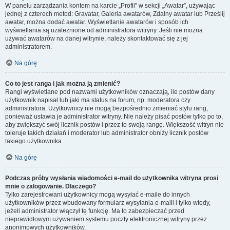
W panelu zarządzania kontem na karcie „Profil” w sekcji „Awatar”, używając
jednej z czterech metod: Gravatar, Galeria awatarów, Zdalny awatar lub Prześlij
awatar, można dodać awatar. Wyświetlanie awatarów i sposób ich
wyświetlania są uzależnione od administratora witryny. Jeśli nie można
używać awatarów na danej witrynie, należy skontaktować się z jej
administratorem.
Na górę
Co to jest ranga i jak można ją zmienić?
Rangi wyświetlane pod nazwami użytkowników oznaczają, ile postów dany
użytkownik napisał lub jaki ma status na forum, np. moderatora czy
administratora. Użytkownicy nie mogą bezpośrednio zmieniać stylu rang,
ponieważ ustawia je administrator witryny. Nie należy pisać postów tylko po to,
aby zwiększyć swój licznik postów i przez to swoją rangę. Większość witryn nie
toleruje takich działań i moderator lub administrator obniży licznik postów
takiego użytkownika.
Na górę
Podczas próby wysłania wiadomości e-mail do użytkownika witryna prosi
mnie o zalogowanie. Dlaczego?
Tylko zarejestrowani użytkownicy mogą wysyłać e-maile do innych
użytkowników przez wbudowany formularz wysyłania e-maili i tylko wtedy,
jeżeli administrator włączył tę funkcję. Ma to zabezpieczać przed
nieprawidłowym używaniem systemu poczty elektronicznej witryny przez
anonimowych użytkowników.