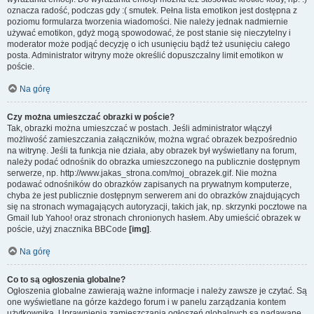
oznacza radość, podczas gdy :( smutek. Pełna lista emotikon jest dostępna z
poziomu formularza tworzenia wiadomości. Nie należy jednak nadmiernie
używać emotikon, gdyż mogą spowodować, że post stanie się nieczytelny i
moderator może podjąć decyzję o ich usunięciu bądź też usunięciu całego
posta. Administrator witryny może określić dopuszczalny limit emotikon w
poście.
Na górę
Czy można umieszczać obrazki w poście?
Tak, obrazki można umieszczać w postach. Jeśli administrator włączył
możliwość zamieszczania załączników, można wgrać obrazek bezpośrednio
na witrynę. Jeśli ta funkcja nie działa, aby obrazek był wyświetlany na forum,
należy podać odnośnik do obrazka umieszczonego na publicznie dostępnym
serwerze, np. http://www.jakas_strona.com/moj_obrazek.gif. Nie można
podawać odnośników do obrazków zapisanych na prywatnym komputerze,
chyba że jest publicznie dostępnym serwerem ani do obrazków znajdujących
się na stronach wymagających autoryzacji, takich jak, np. skrzynki pocztowe na
Gmail lub Yahoo! oraz stronach chronionych hasłem. Aby umieścić obrazek w
poście, użyj znacznika BBCode
[img]
.
Na górę
Co to są ogłoszenia globalne?
Ogłoszenia globalne zawierają ważne informacje i należy zawsze je czytać. Są
one wyświetlane na górze każdego forum i w panelu zarządzania kontem
użytkownika. Uprawnienia zamieszczania ogłoszeń globalnych są nadawane