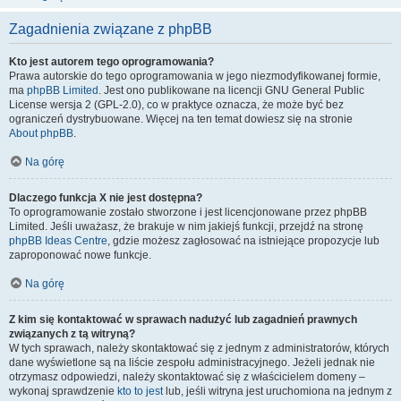
Zagadnienia związane z phpBB
Kto jest autorem tego oprogramowania?
Prawa autorskie do tego oprogramowania w jego niezmodyfikowanej formie,
ma
phpBB Limited
. Jest ono publikowane na licencji GNU General Public
License wersja 2 (GPL-2.0), co w praktyce oznacza, że może być bez
ograniczeń dystrybuowane. Więcej na ten temat dowiesz się na stronie
About phpBB
.
Na górę
Dlaczego funkcja X nie jest dostępna?
To oprogramowanie zostało stworzone i jest licencjonowane przez phpBB
Limited. Jeśli uważasz, że brakuje w nim jakiejś funkcji, przejdź na stronę
phpBB Ideas Centre
, gdzie możesz zagłosować na istniejące propozycje lub
zaproponować nowe funkcje.
Na górę
Z kim się kontaktować w sprawach nadużyć lub zagadnień prawnych
związanych z tą witryną?
W tych sprawach, należy skontaktować się z jednym z administratorów, których
dane wyświetlone są na liście zespołu administracyjnego. Jeżeli jednak nie
otrzymasz odpowiedzi, należy skontaktować się z właścicielem domeny –
wykonaj sprawdzenie
kto to jest
lub, jeśli witryna jest uruchomiona na jednym z