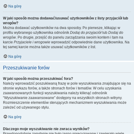
Na górę
W jaki sposób można dodawać/usuwać użytkowników z listy przyjaciół lub
wrogów?
Można dodawać użytkowników na dwa sposoby. Po pierwsze, klikając w
profilu wybranego użytkownika odnośnik
Dodaj do przyjaciół
lub
Dodaj do
wrogów
. Po drugie, przejść do panelu zarządzania swoim kontem i tam na
karcie
Przyjaciele i wrogowie
wprowadzić odpowiednie dane użytkownika. Na
tej samej karcie można także usuwać użytkowników z list.
Na górę
Przeszukiwanie forów
W jaki sposób można przeszukiwać fora?
Należy wprowadzić poszukiwaną frazę w pole wyszukiwania znajdujące się na
stronie wykazu forów, a także stronach forów i tematów. W celu uzyskania
zaawansowanych funkcji wyszukiwania należy kliknąć odnośnik
“Wyszukiwanie zaawansowane” dostępny na wszystkich stronach witryny.
Rozmieszczenie elementów sterujących mechanizmem wyszukiwania może
zależeć od używanego stylu.
Na górę
Dlaczego moje wyszukiwanie nie zwraca wyników?
Prawdopodobnie zapytanie nie było jasno sprecyzowane i zawierało wiele