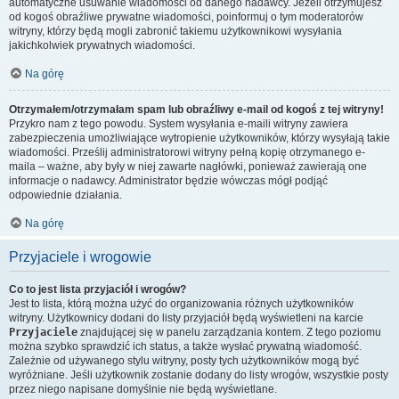
automatyczne usuwanie wiadomości od danego nadawcy. Jeżeli otrzymujesz
od kogoś obraźliwe prywatne wiadomości, poinformuj o tym moderatorów
witryny, którzy będą mogli zabronić takiemu użytkownikowi wysyłania
jakichkolwiek prywatnych wiadomości.
Na górę
Otrzymałem/otrzymałam spam lub obraźliwy e-mail od kogoś z tej witryny!
Przykro nam z tego powodu. System wysyłania e-maili witryny zawiera
zabezpieczenia umożliwiające wytropienie użytkowników, którzy wysyłają takie
wiadomości. Prześlij administratorowi witryny pełną kopię otrzymanego e-
maila – ważne, aby były w niej zawarte nagłówki, ponieważ zawierają one
informacje o nadawcy. Administrator będzie wówczas mógł podjąć
odpowiednie działania.
Na górę
Przyjaciele i wrogowie
Co to jest lista przyjaciół i wrogów?
Jest to lista, którą można użyć do organizowania różnych użytkowników
witryny. Użytkownicy dodani do listy przyjaciół będą wyświetleni na karcie
Przyjaciele
znajdującej się w panelu zarządzania kontem. Z tego poziomu
można szybko sprawdzić ich status, a także wysłać prywatną wiadomość.
Zależnie od używanego stylu witryny, posty tych użytkowników mogą być
wyróżniane. Jeśli użytkownik zostanie dodany do listy wrogów, wszystkie posty
przez niego napisane domyślnie nie będą wyświetlane.