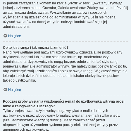
W panelu zarządzania kontem na karcie „Profil” w sekcji „Awatar”, używając
jednej z czterech metod: Gravatar, Galeria awatarów, Zdalny awatar lub Prześlij
awatar, można dodać awatar. Wyświetlanie awatarów i sposób ich
wyświetlania są uzależnione od administratora witryny. Jeśli nie można
używać awatarów na danej witrynie, należy skontaktować się z jej
administratorem.
Na górę
Co to jest ranga i jak można ją zmienić?
Rangi wyświetlane pod nazwami użytkowników oznaczają, ile postów dany
użytkownik napisał lub jaki ma status na forum, np. moderatora czy
administratora. Użytkownicy nie mogą bezpośrednio zmieniać stylu rang,
ponieważ ustawia je administrator witryny. Nie należy pisać postów tylko po to,
aby zwiększyć swój licznik postów i przez to swoją rangę. Większość witryn nie
toleruje takich działań i moderator lub administrator obniży licznik postów
takiego użytkownika.
Na górę
Podczas próby wysłania wiadomości e-mail do użytkownika witryna prosi
mnie o zalogowanie. Dlaczego?
Tylko zarejestrowani użytkownicy mogą wysyłać e-maile do innych
użytkowników przez wbudowany formularz wysyłania e-maili i tylko wtedy,
jeżeli administrator włączył tę funkcję. Ma to zabezpieczać przed
nieprawidłowym używaniem systemu poczty elektronicznej witryny przez
anonimowych użytkowników.