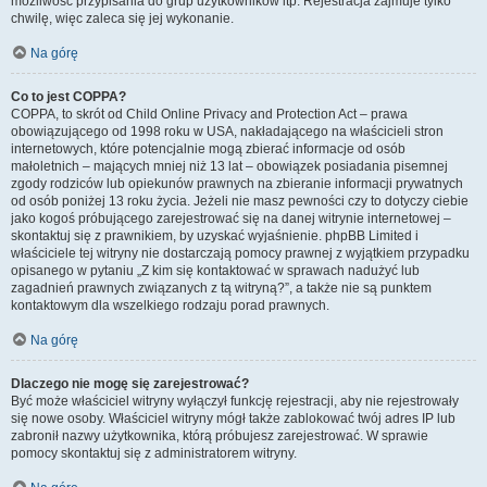
możliwość przypisania do grup użytkowników itp. Rejestracja zajmuje tylko
chwilę, więc zaleca się jej wykonanie.
Na górę
Co to jest COPPA?
COPPA, to skrót od Child Online Privacy and Protection Act – prawa
obowiązującego od 1998 roku w USA, nakładającego na właścicieli stron
internetowych, które potencjalnie mogą zbierać informacje od osób
małoletnich – mających mniej niż 13 lat – obowiązek posiadania pisemnej
zgody rodziców lub opiekunów prawnych na zbieranie informacji prywatnych
od osób poniżej 13 roku życia. Jeżeli nie masz pewności czy to dotyczy ciebie
jako kogoś próbującego zarejestrować się na danej witrynie internetowej –
skontaktuj się z prawnikiem, by uzyskać wyjaśnienie. phpBB Limited i
właściciele tej witryny nie dostarczają pomocy prawnej z wyjątkiem przypadku
opisanego w pytaniu „Z kim się kontaktować w sprawach nadużyć lub
zagadnień prawnych związanych z tą witryną?”, a także nie są punktem
kontaktowym dla wszelkiego rodzaju porad prawnych.
Na górę
Dlaczego nie mogę się zarejestrować?
Być może właściciel witryny wyłączył funkcję rejestracji, aby nie rejestrowały
się nowe osoby. Właściciel witryny mógł także zablokować twój adres IP lub
zabronił nazwy użytkownika, którą próbujesz zarejestrować. W sprawie
pomocy skontaktuj się z administratorem witryny.