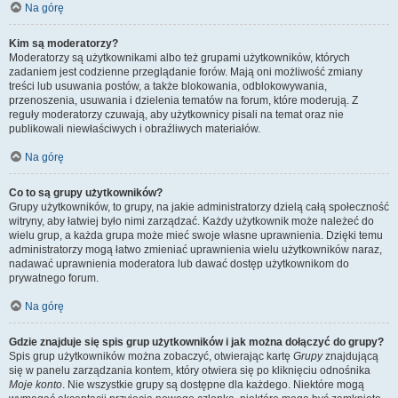
Na górę
Kim są moderatorzy?
Moderatorzy są użytkownikami albo też grupami użytkowników, których
zadaniem jest codzienne przeglądanie forów. Mają oni możliwość zmiany
treści lub usuwania postów, a także blokowania, odblokowywania,
przenoszenia, usuwania i dzielenia tematów na forum, które moderują. Z
reguły moderatorzy czuwają, aby użytkownicy pisali na temat oraz nie
publikowali niewłaściwych i obraźliwych materiałów.
Na górę
Co to są grupy użytkowników?
Grupy użytkowników, to grupy, na jakie administratorzy dzielą całą społeczność
witryny, aby łatwiej było nimi zarządzać. Każdy użytkownik może należeć do
wielu grup, a każda grupa może mieć swoje własne uprawnienia. Dzięki temu
administratorzy mogą łatwo zmieniać uprawnienia wielu użytkowników naraz,
nadawać uprawnienia moderatora lub dawać dostęp użytkownikom do
prywatnego forum.
Na górę
Gdzie znajduje się spis grup użytkowników i jak można dołączyć do grupy?
Spis grup użytkowników można zobaczyć, otwierając kartę
Grupy
znajdującą
się w panelu zarządzania kontem, który otwiera się po kliknięciu odnośnika
Moje konto
. Nie wszystkie grupy są dostępne dla każdego. Niektóre mogą