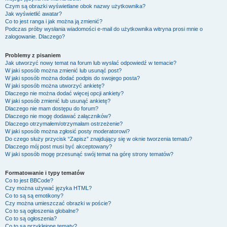
Czym są obrazki wyświetlane obok nazwy użytkownika?
Jak wyświetlić awatar?
Co to jest ranga i jak można ją zmienić?
Podczas próby wysłania wiadomości e-mail do użytkownika witryna prosi mnie o
zalogowanie. Dlaczego?
Problemy z pisaniem
Jak utworzyć nowy temat na forum lub wysłać odpowiedź w temacie?
W jaki sposób można zmienić lub usunąć post?
W jaki sposób można dodać podpis do swojego posta?
W jaki sposób można utworzyć ankietę?
Dlaczego nie można dodać więcej opcji ankiety?
W jaki sposób zmienić lub usunąć ankietę?
Dlaczego nie mam dostępu do forum?
Dlaczego nie mogę dodawać załączników?
Dlaczego otrzymałem/otrzymałam ostrzeżenie?
W jaki sposób można zgłosić posty moderatorowi?
Do czego służy przycisk “Zapisz” znajdujący się w oknie tworzenia tematu?
Dlaczego mój post musi być akceptowany?
W jaki sposób mogę przesunąć swój temat na górę strony tematów?
Formatowanie i typy tematów
Co to jest BBCode?
Czy można używać języka HTML?
Co to są są emotikony?
Czy można umieszczać obrazki w poście?
Co to są ogłoszenia globalne?
Co to są ogłoszenia?
Co to są przyklejone tematy?