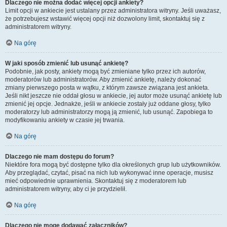
Dlaczego nie można dodać więcej opcji ankiety?
Limit opcji w ankiecie jest ustalany przez administratora witryny. Jeśli uważasz,
że potrzebujesz wstawić więcej opcji niż dozwolony limit, skontaktuj się z
administratorem witryny.
Na górę
W jaki sposób zmienić lub usunąć ankietę?
Podobnie, jak posty, ankiety mogą być zmieniane tylko przez ich autorów,
moderatorów lub administratorów. Aby zmienić ankietę, należy dokonać
zmiany pierwszego posta w wątku, z którym zawsze związana jest ankieta.
Jeśli nikt jeszcze nie oddał głosu w ankiecie, jej autor może usunąć ankietę lub
zmienić jej opcje. Jednakże, jeśli w ankiecie zostały już oddane głosy, tylko
moderatorzy lub administratorzy mogą ją zmienić, lub usunąć. Zapobiega to
modyfikowaniu ankiety w czasie jej trwania.
Na górę
Dlaczego nie mam dostępu do forum?
Niektóre fora mogą być dostępne tylko dla określonych grup lub użytkowników.
Aby przeglądać, czytać, pisać na nich lub wykonywać inne operacje, musisz
mieć odpowiednie uprawnienia. Skontaktuj się z moderatorem lub
administratorem witryny, aby ci je przydzielił.
Na górę
Dlaczego nie mogę dodawać załączników?