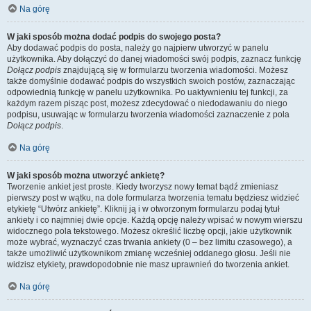
Na górę
W jaki sposób można dodać podpis do swojego posta?
Aby dodawać podpis do posta, należy go najpierw utworzyć w panelu
użytkownika. Aby dołączyć do danej wiadomości swój podpis, zaznacz funkcję
Dołącz podpis
znajdującą się w formularzu tworzenia wiadomości. Możesz
także domyślnie dodawać podpis do wszystkich swoich postów, zaznaczając
odpowiednią funkcję w panelu użytkownika. Po uaktywnieniu tej funkcji, za
każdym razem pisząc post, możesz zdecydować o niedodawaniu do niego
podpisu, usuwając w formularzu tworzenia wiadomości zaznaczenie z pola
Dołącz podpis
.
Na górę
W jaki sposób można utworzyć ankietę?
Tworzenie ankiet jest proste. Kiedy tworzysz nowy temat bądź zmieniasz
pierwszy post w wątku, na dole formularza tworzenia tematu będziesz widzieć
etykietę “Utwórz ankietę”. Kliknij ją i w otworzonym formularzu podaj tytuł
ankiety i co najmniej dwie opcje. Każdą opcję należy wpisać w nowym wierszu
widocznego pola tekstowego. Możesz określić liczbę opcji, jakie użytkownik
może wybrać, wyznaczyć czas trwania ankiety (0 – bez limitu czasowego), a
także umożliwić użytkownikom zmianę wcześniej oddanego głosu. Jeśli nie
widzisz etykiety, prawdopodobnie nie masz uprawnień do tworzenia ankiet.
Na górę