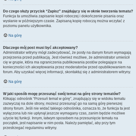
Do czego służy przycisk “Zapisz” znajdujący się w oknie tworzenia tematu?
Funkcja ta umożliwia zapisanie kopii roboczej i dokończenie pisania oraz
wysłanie w późniejszym czasie. Zapisaną kopię roboczą można wczytać z
poziomu panelu użytkownika.
Na górę
Dlaczego mój post musi być akceptowany?
Administrator witryny mógł zadecydować, że posty na danym forum wymagają
przejrzenia przed publikacją. Jest również możliwe, że administrator umieścił
cię w grupie, która ma ograniczenia publikowania postów polegające na
konieczności ich akceptowania przez moderatorów przed opublikowaniem na
forum. Aby uzyskać więcej informacji, skontaktuj się z administratorem witryny.
Na górę
W jaki sposób mogę przesunąć swój temat na górę strony tematów?
Klikając odnośnik “Przesuń temat w górę”, znajdujący się w widoku tematu
zazwyczaj na dole strony, możesz przesunąć go na samą górę pierwszej
strony forum. Jeśli nie widać takiego odnośnika, oznacza to, że funkcja ta jest
wyłączona lub nie upłynął jeszcze wymagany czas, zanim będzie możliwe
użycie tej funkcji. Innym, łatwym sposobem na przesunięcie tematu na
początek, jest napisanie w nim posta. Należy pamiętać, aby przy tym
przestrzegać regulaminu witryny.