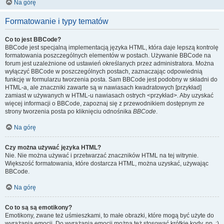
Na górę
Formatowanie i typy tematów
Co to jest BBCode?
BBCode jest specjalną implementacją języka HTML, która daje lepszą kontrolę
formatowania poszczególnych elementów w postach. Używanie BBCode na
forum jest uzależnione od ustawień określanych przez administratora. Można
wyłączyć BBCode w poszczególnych postach, zaznaczając odpowiednią
funkcję w formularzu tworzenia posta. Sam BBCode jest podobny w składni do
HTML-a, ale znaczniki zawarte są w nawiasach kwadratowych [przykład]
zamiast w używanych w HTML-u nawiasach ostrych <przykład>. Aby uzyskać
więcej informacji o BBCode, zapoznaj się z przewodnikiem dostępnym ze
strony tworzenia posta po kliknięciu odnośnika
BBCode
.
Na górę
Czy można używać języka HTML?
Nie. Nie można używać i przetwarzać znaczników HTML na tej witrynie.
Większość formatowania, które dostarcza HTML, można uzyskać, używając
BBCode.
Na górę
Co to są są emotikony?
Emotikony, zwane też uśmieszkami, to małe obrazki, które mogą być użyte do
wyrażania emocji. Do wyrażania emocji można też stosować krótkie kody, np. :)