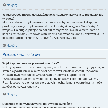
Na górę
W jaki sposób można dodawać/usuwać użytkowników z listy przyjaciół lub
wrogów?
Można dodawać użytkowników na dwa sposoby. Po pierwsze, klikając w
profilu wybranego użytkownika odnośnik
Dodaj do przyjaciół
lub
Dodaj do
wrogów
. Po drugie, przejść do panelu zarządzania swoim kontem i tam na
karcie
Przyjaciele i wrogowie
wprowadzić odpowiednie dane użytkownika. Na
tej samej karcie można także usuwać użytkowników z list.
Na górę
Przeszukiwanie forów
W jaki sposób można przeszukiwać fora?
Należy wprowadzić poszukiwaną frazę w pole wyszukiwania znajdujące się na
stronie wykazu forów, a także stronach forów i tematów. W celu uzyskania
zaawansowanych funkcji wyszukiwania należy kliknąć odnośnik
“Wyszukiwanie zaawansowane” dostępny na wszystkich stronach witryny.
Rozmieszczenie elementów sterujących mechanizmem wyszukiwania może
zależeć od używanego stylu.
Na górę
Dlaczego moje wyszukiwanie nie zwraca wyników?
Prawdopodobnie zapytanie nie było jasno sprecyzowane i zawierało wiele