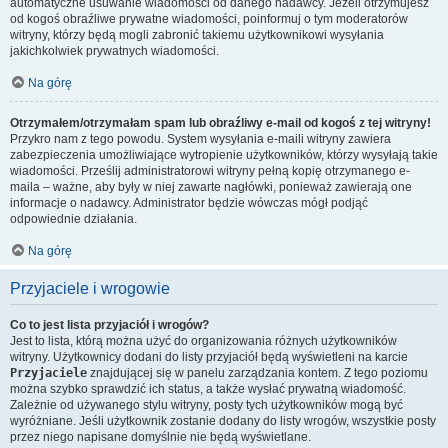
automatyczne usuwanie wiadomości od danego nadawcy. Jeżeli otrzymujesz
od kogoś obraźliwe prywatne wiadomości, poinformuj o tym moderatorów
witryny, którzy będą mogli zabronić takiemu użytkownikowi wysyłania
jakichkolwiek prywatnych wiadomości.
Na górę
Otrzymałem/otrzymałam spam lub obraźliwy e-mail od kogoś z tej witryny!
Przykro nam z tego powodu. System wysyłania e-maili witryny zawiera
zabezpieczenia umożliwiające wytropienie użytkowników, którzy wysyłają takie
wiadomości. Prześlij administratorowi witryny pełną kopię otrzymanego e-
maila – ważne, aby były w niej zawarte nagłówki, ponieważ zawierają one
informacje o nadawcy. Administrator będzie wówczas mógł podjąć
odpowiednie działania.
Na górę
Przyjaciele i wrogowie
Co to jest lista przyjaciół i wrogów?
Jest to lista, którą można użyć do organizowania różnych użytkowników
witryny. Użytkownicy dodani do listy przyjaciół będą wyświetleni na karcie
Przyjaciele
znajdującej się w panelu zarządzania kontem. Z tego poziomu
można szybko sprawdzić ich status, a także wysłać prywatną wiadomość.
Zależnie od używanego stylu witryny, posty tych użytkowników mogą być
wyróżniane. Jeśli użytkownik zostanie dodany do listy wrogów, wszystkie posty
przez niego napisane domyślnie nie będą wyświetlane.