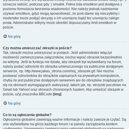
oznacza radość, podczas gdy :( smutek. Pełna lista emotikon jest dostępna z
poziomu formularza tworzenia wiadomości. Nie należy jednak nadmiernie
używać emotikon, gdyż mogą spowodować, że post stanie się nieczytelny i
moderator może podjąć decyzję o ich usunięciu bądź też usunięciu całego
posta. Administrator witryny może określić dopuszczalny limit emotikon w
poście.
Na górę
Czy można umieszczać obrazki w poście?
Tak, obrazki można umieszczać w postach. Jeśli administrator włączył
możliwość zamieszczania załączników, można wgrać obrazek bezpośrednio
na witrynę. Jeśli ta funkcja nie działa, aby obrazek był wyświetlany na forum,
należy podać odnośnik do obrazka umieszczonego na publicznie dostępnym
serwerze, np. http://www.jakas_strona.com/moj_obrazek.gif. Nie można
podawać odnośników do obrazków zapisanych na prywatnym komputerze,
chyba że jest publicznie dostępnym serwerem ani do obrazków znajdujących
się na stronach wymagających autoryzacji, takich jak, np. skrzynki pocztowe na
Gmail lub Yahoo! oraz stronach chronionych hasłem. Aby umieścić obrazek w
poście, użyj znacznika BBCode
[img]
.
Na górę
Co to są ogłoszenia globalne?
Ogłoszenia globalne zawierają ważne informacje i należy zawsze je czytać. Są
one wyświetlane na górze każdego forum i w panelu zarządzania kontem
użytkownika. Uprawnienia zamieszczania ogłoszeń globalnych są nadawane