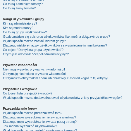
Co to są zamknięte tematy?
Co to są ikony tematu?
Rangi użytkownika i grupy
Kim są administratorzy?
Kim są moderatorzy?
Co to są grupy użytkowników?
Gdzie znajduje się spis grup użytkowników i jak można dołączyć do grupy?
W jaki sposób można zostać liderem grupy?
Dlaczego niektóre nazwy użytkowników są wyświetlane innymi kolorami?
Co to jest “Domyślna grupa użytkownika”?
Czym jest odnośnik “Zespół administracyjny”?
Prywatne wiadomości
Nie mogę wysyłać prywatnych wiadomości!
Otrzymuję niechciane prywatne wiadomości!
Otrzymałem/otrzymałam spam lub obraźliwy e-mail od kogoś z tej witryny!
Przyjaciele i wrogowie
Co to jest lista przyjaciół i wrogów?
W jaki sposób można dodawać/usuwać użytkowników z listy przyjaciół lub wrogów?
Przeszukiwanie forów
W jaki sposób można przeszukiwać fora?
Dlaczego moje wyszukiwanie nie zwraca wyników?
Dlaczego moje wyszukiwanie zwraca pustą stronę?!
Jak można wyszukać użytkowników?
W jaki sposób można znaleźć swoje posty i tematy?