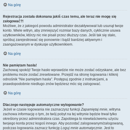
Na górę
Rejestracja została dokonana jakiś czas temu, ale teraz nie mogę się
zalogować?!
Możliwe, że z jakiegoś powodu administrator dezaktywował lub usunął twoje
konto. Wiele witryn, aby zmniejszyć rozmiar bazy danych, cyklicznie usuwa
użytkowników, którzy nic nie pisali przez dłuższy czas. Jeśli tak się stało,
spróbuj zarejestrować się ponownie i bądź bardziej aktywnym i
zaangażowanym w dyskusje użytkownikiem.
Na górę
Nie pamiętam hasła!
Zachowaj spokój! Twoje hasło wprawdzie nie może zostać odzyskane, ale bez
problemu może zostać zresetowane. Przejdź na stronę logowania i kliknij
odnośnik “Nie pamiętam hasła”. Postępuj zgodnie z instrukcjami, a
prawdopodobnie niedługo znów będziesz móc się zalogować.
Na górę
Dlaczego następuje automatyczne wylogowanie?
Jeżeli w czasie logowania nie zaznaczysz funkcji
Zapamiętaj mnie
, witryna
zachowa informację o tym, że twój pobyt na tej witrynie będzie trwał tylko
określony przez administratora czas. Zapobiega to niewłaściwemu użyciu
twojego konta przez kogoś innego. Aby pozostać zalogowanym/zalogowaną,
podczas logowania zaznacz funkcję
Loguj mnie automatycznie
. Jest to