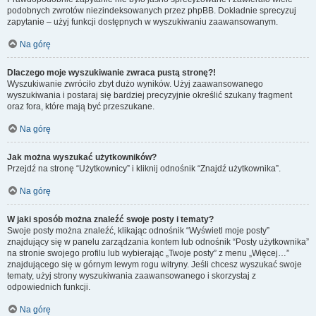
podobnych zwrotów niezindeksowanych przez phpBB. Dokładnie sprecyzuj
zapytanie – użyj funkcji dostępnych w wyszukiwaniu zaawansowanym.
Na górę
Dlaczego moje wyszukiwanie zwraca pustą stronę?!
Wyszukiwanie zwróciło zbyt dużo wyników. Użyj zaawansowanego
wyszukiwania i postaraj się bardziej precyzyjnie określić szukany fragment
oraz fora, które mają być przeszukane.
Na górę
Jak można wyszukać użytkowników?
Przejdź na stronę “Użytkownicy” i kliknij odnośnik “Znajdź użytkownika”.
Na górę
W jaki sposób można znaleźć swoje posty i tematy?
Swoje posty można znaleźć, klikając odnośnik “Wyświetl moje posty”
znajdujący się w panelu zarządzania kontem lub odnośnik “Posty użytkownika”
na stronie swojego profilu lub wybierając „Twoje posty” z menu „Więcej…”
znajdującego się w górnym lewym rogu witryny. Jeśli chcesz wyszukać swoje
tematy, użyj strony wyszukiwania zaawansowanego i skorzystaj z
odpowiednich funkcji.
Na górę