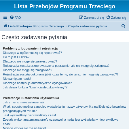
Lista Przebojów Programu Trzeciego
FAQ
Zarejestruj się
Zaloguj się
S
Lista Przebojów Programu Trzeciego
Często zadawane pytania
z
Często zadawane pytania
u
k
Problemy z logowaniem i rejestracją
Dlaczego w ogóle muszę się rejestrować?
a
Co to jest COPPA?
j
Dlaczego nie mogę się zarejestrować?
Rejestracja została przeprowadzona poprawnie, ale nie mogę się zalogować!
Dlaczego nie mogę się zalogować?
Rejestracja została dokonana jakiś czas temu, ale teraz nie mogę się zalogować?!
Nie pamiętam hasła!
Dlaczego następuje automatyczne wylogowanie?
Jak działa funkcja “Usuń ciasteczka witryny”?
Preferencje i ustawienia użytkownika
Jak zmienić moje ustawienia?
W jaki sposób można zapobiec wyświetlaniu nazwy użytkownika na liście użytkowników
przeglądających forum?
Jest wyświetlany nieprawidłowy czas!
Została wykonana zmiana strefy czasowej, a nadal jest wyświetlany nieprawidłowy
czas!
Mojego języka nie ma na liście!