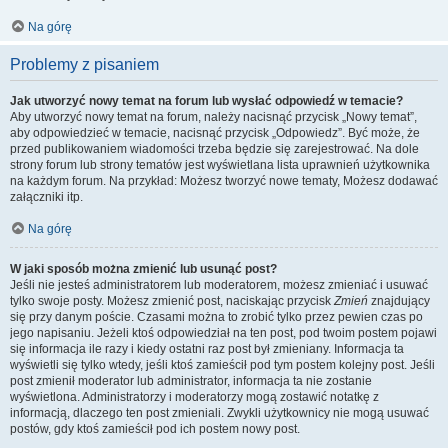
Na górę
Problemy z pisaniem
Jak utworzyć nowy temat na forum lub wysłać odpowiedź w temacie?
Aby utworzyć nowy temat na forum, należy nacisnąć przycisk „Nowy temat”,
aby odpowiedzieć w temacie, nacisnąć przycisk „Odpowiedz”. Być może, że
przed publikowaniem wiadomości trzeba będzie się zarejestrować. Na dole
strony forum lub strony tematów jest wyświetlana lista uprawnień użytkownika
na każdym forum. Na przykład: Możesz tworzyć nowe tematy, Możesz dodawać
załączniki itp.
Na górę
W jaki sposób można zmienić lub usunąć post?
Jeśli nie jesteś administratorem lub moderatorem, możesz zmieniać i usuwać
tylko swoje posty. Możesz zmienić post, naciskając przycisk
Zmień
znajdujący
się przy danym poście. Czasami można to zrobić tylko przez pewien czas po
jego napisaniu. Jeżeli ktoś odpowiedział na ten post, pod twoim postem pojawi
się informacja ile razy i kiedy ostatni raz post był zmieniany. Informacja ta
wyświetli się tylko wtedy, jeśli ktoś zamieścił pod tym postem kolejny post. Jeśli
post zmienił moderator lub administrator, informacja ta nie zostanie
wyświetlona. Administratorzy i moderatorzy mogą zostawić notatkę z
informacją, dlaczego ten post zmieniali. Zwykli użytkownicy nie mogą usuwać
postów, gdy ktoś zamieścił pod ich postem nowy post.