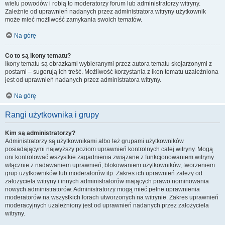
wielu powodów i robią to moderatorzy forum lub administratorzy witryny.
Zależnie od uprawnień nadanych przez administratora witryny użytkownik
może mieć możliwość zamykania swoich tematów.
Na górę
Co to są ikony tematu?
Ikony tematu są obrazkami wybieranymi przez autora tematu skojarzonymi z
postami – sugerują ich treść. Możliwość korzystania z ikon tematu uzależniona
jest od uprawnień nadanych przez administratora witryny.
Na górę
Rangi użytkownika i grupy
Kim są administratorzy?
Administratorzy są użytkownikami albo też grupami użytkowników
posiadającymi najwyższy poziom uprawnień kontrolnych całej witryny. Mogą
oni kontrolować wszystkie zagadnienia związane z funkcjonowaniem witryny
włącznie z nadawaniem uprawnień, blokowaniem użytkowników, tworzeniem
grup użytkowników lub moderatorów itp. Zakres ich uprawnień zależy od
założyciela witryny i innych administratorów mających prawo nominowania
nowych administratorów. Administratorzy mogą mieć pełne uprawnienia
moderatorów na wszystkich forach utworzonych na witrynie. Zakres uprawnień
moderacyjnych uzależniony jest od uprawnień nadanych przez założyciela
witryny.