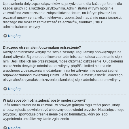
Uprawnienia dotyczące załączników są przydzielane dla każdego forum, dla
każdej grupy i dla każdego użytkownika. Administrator witryny mógł nie
zezwolić na zamieszczanie załączników na forum, na którym piszesz lub
przyznał uprawnienia tylko niektórym grupom. Jeśli nadal nie masz jasności,
dlaczego nie możesz zamieszczać załączników, skontaktuj się z
administratorem witryny.
Na górę
Dlaczego otrzymałem/otrzymałam ostrzeżenie?
Każdy administrator witryny ma swoje zasady i regulaminy obowiązujące na
danej witrynie. Są one opublikowane i administrator zaleca zapoznanie się z
nimi. Jeśli ktoś ich nie przestrzegał, może otrzymać ostrzeżenie. O udzieleniu
ostrzeżenia decyduje administrator witryny. phpBB Limited nie ma nic
wspólnego z ostrzeżeniami udzielanymi na tej witrynie i nie ponosi żadnej
odpowiedzialności związanej z nimi. Jeśli nadal nie masz jasności, dlaczego
otrzymałeś/otrzymałaś ostrzeżenie, skontaktuj się z administratorem witryny.
Na górę
W jaki sposób można zgłosić posty moderatorowi?
Jeśli administrator na to zezwolił, w prawym górnym rogu treści posta, który
chcesz zgłosić, powinien być widoczny odpowiedni przycisk. Naciśnięcie tego
przycisku spowoduje przeniesienie cię do formularza, który po jego
wypełnieniu umożliwi wysłanie zgłoszenia.
Na górę