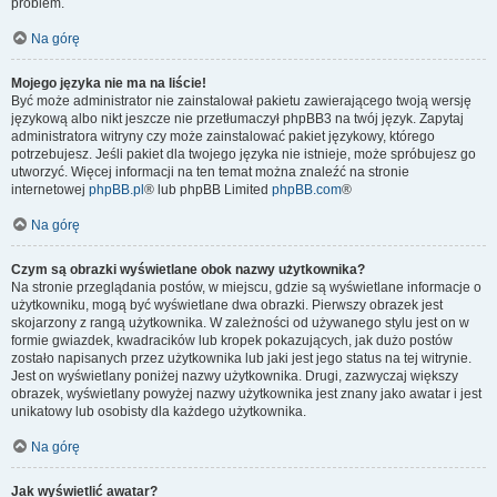
problem.
Na górę
Mojego języka nie ma na liście!
Być może administrator nie zainstalował pakietu zawierającego twoją wersję
językową albo nikt jeszcze nie przetłumaczył phpBB3 na twój język. Zapytaj
administratora witryny czy może zainstalować pakiet językowy, którego
potrzebujesz. Jeśli pakiet dla twojego języka nie istnieje, może spróbujesz go
utworzyć. Więcej informacji na ten temat można znaleźć na stronie
internetowej
phpBB.pl
® lub phpBB Limited
phpBB.com
®
Na górę
Czym są obrazki wyświetlane obok nazwy użytkownika?
Na stronie przeglądania postów, w miejscu, gdzie są wyświetlane informacje o
użytkowniku, mogą być wyświetlane dwa obrazki. Pierwszy obrazek jest
skojarzony z rangą użytkownika. W zależności od używanego stylu jest on w
formie gwiazdek, kwadracików lub kropek pokazujących, jak dużo postów
zostało napisanych przez użytkownika lub jaki jest jego status na tej witrynie.
Jest on wyświetlany poniżej nazwy użytkownika. Drugi, zazwyczaj większy
obrazek, wyświetlany powyżej nazwy użytkownika jest znany jako awatar i jest
unikatowy lub osobisty dla każdego użytkownika.
Na górę
Jak wyświetlić awatar?