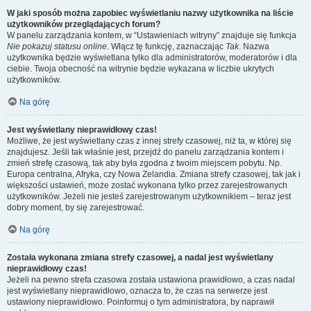
W jaki sposób można zapobiec wyświetlaniu nazwy użytkownika na liście
użytkowników przeglądających forum?
W panelu zarządzania kontem, w “Ustawieniach witryny” znajduje się funkcja
Nie pokazuj statusu online
. Włącz tę funkcję, zaznaczając
Tak
. Nazwa
użytkownika będzie wyświetlana tylko dla administratorów, moderatorów i dla
ciebie. Twoja obecność na witrynie będzie wykazana w liczbie ukrytych
użytkowników.
Na górę
Jest wyświetlany nieprawidłowy czas!
Możliwe, że jest wyświetlany czas z innej strefy czasowej, niż ta, w której się
znajdujesz. Jeśli tak właśnie jest, przejdź do panelu zarządzania kontem i
zmień strefę czasową, tak aby była zgodna z twoim miejscem pobytu. Np.
Europa centralna, Afryka, czy Nowa Zelandia. Zmiana strefy czasowej, tak jak i
większości ustawień, może zostać wykonana tylko przez zarejestrowanych
użytkowników. Jeżeli nie jesteś zarejestrowanym użytkownikiem – teraz jest
dobry moment, by się zarejestrować.
Na górę
Została wykonana zmiana strefy czasowej, a nadal jest wyświetlany
nieprawidłowy czas!
Jeżeli na pewno strefa czasowa została ustawiona prawidłowo, a czas nadal
jest wyświetlany nieprawidłowo, oznacza to, że czas na serwerze jest
ustawiony nieprawidłowo. Poinformuj o tym administratora, by naprawił