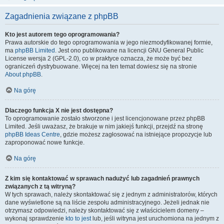
Zagadnienia związane z phpBB
Kto jest autorem tego oprogramowania?
Prawa autorskie do tego oprogramowania w jego niezmodyfikowanej formie,
ma
phpBB Limited
. Jest ono publikowane na licencji GNU General Public
License wersja 2 (GPL-2.0), co w praktyce oznacza, że może być bez
ograniczeń dystrybuowane. Więcej na ten temat dowiesz się na stronie
About phpBB
.
Na górę
Dlaczego funkcja X nie jest dostępna?
To oprogramowanie zostało stworzone i jest licencjonowane przez phpBB
Limited. Jeśli uważasz, że brakuje w nim jakiejś funkcji, przejdź na stronę
phpBB Ideas Centre
, gdzie możesz zagłosować na istniejące propozycje lub
zaproponować nowe funkcje.
Na górę
Z kim się kontaktować w sprawach nadużyć lub zagadnień prawnych
związanych z tą witryną?
W tych sprawach, należy skontaktować się z jednym z administratorów, których
dane wyświetlone są na liście zespołu administracyjnego. Jeżeli jednak nie
otrzymasz odpowiedzi, należy skontaktować się z właścicielem domeny –
wykonaj sprawdzenie
kto to jest
lub, jeśli witryna jest uruchomiona na jednym z