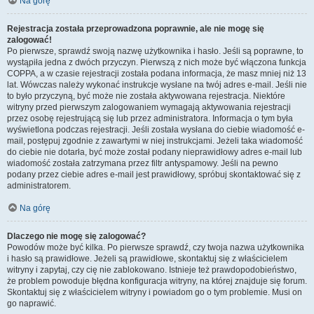
Na górę
Rejestracja została przeprowadzona poprawnie, ale nie mogę się
zalogować!
Po pierwsze, sprawdź swoją nazwę użytkownika i hasło. Jeśli są poprawne, to
wystąpiła jedna z dwóch przyczyn. Pierwszą z nich może być włączona funkcja
COPPA, a w czasie rejestracji została podana informacja, że masz mniej niż 13
lat. Wówczas należy wykonać instrukcje wysłane na twój adres e-mail. Jeśli nie
to było przyczyną, być może nie została aktywowana rejestracja. Niektóre
witryny przed pierwszym zalogowaniem wymagają aktywowania rejestracji
przez osobę rejestrującą się lub przez administratora. Informacja o tym była
wyświetlona podczas rejestracji. Jeśli została wysłana do ciebie wiadomość e-
mail, postępuj zgodnie z zawartymi w niej instrukcjami. Jeżeli taka wiadomość
do ciebie nie dotarła, być może został podany nieprawidłowy adres e-mail lub
wiadomość została zatrzymana przez filtr antyspamowy. Jeśli na pewno
podany przez ciebie adres e-mail jest prawidłowy, spróbuj skontaktować się z
administratorem.
Na górę
Dlaczego nie mogę się zalogować?
Powodów może być kilka. Po pierwsze sprawdź, czy twoja nazwa użytkownika
i hasło są prawidłowe. Jeżeli są prawidłowe, skontaktuj się z właścicielem
witryny i zapytaj, czy cię nie zablokowano. Istnieje też prawdopodobieństwo,
że problem powoduje błędna konfiguracja witryny, na której znajduje się forum.
Skontaktuj się z właścicielem witryny i powiadom go o tym problemie. Musi on
go naprawić.