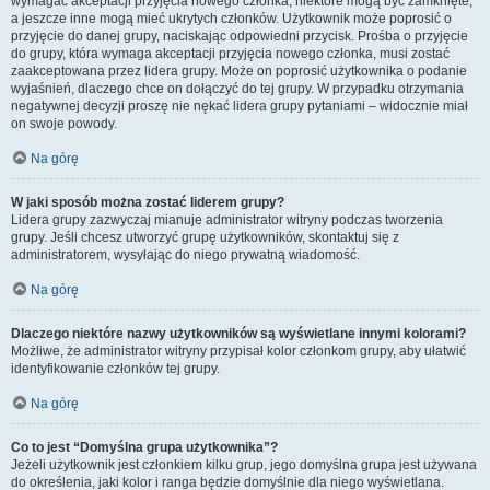
wymagać akceptacji przyjęcia nowego członka, niektóre mogą być zamknięte,
a jeszcze inne mogą mieć ukrytych członków. Użytkownik może poprosić o
przyjęcie do danej grupy, naciskając odpowiedni przycisk. Prośba o przyjęcie
do grupy, która wymaga akceptacji przyjęcia nowego członka, musi zostać
zaakceptowana przez lidera grupy. Może on poprosić użytkownika o podanie
wyjaśnień, dlaczego chce on dołączyć do tej grupy. W przypadku otrzymania
negatywnej decyzji proszę nie nękać lidera grupy pytaniami – widocznie miał
on swoje powody.
Na górę
W jaki sposób można zostać liderem grupy?
Lidera grupy zazwyczaj mianuje administrator witryny podczas tworzenia
grupy. Jeśli chcesz utworzyć grupę użytkowników, skontaktuj się z
administratorem, wysyłając do niego prywatną wiadomość.
Na górę
Dlaczego niektóre nazwy użytkowników są wyświetlane innymi kolorami?
Możliwe, że administrator witryny przypisał kolor członkom grupy, aby ułatwić
identyfikowanie członków tej grupy.
Na górę
Co to jest “Domyślna grupa użytkownika”?
Jeżeli użytkownik jest członkiem kilku grup, jego domyślna grupa jest używana
do określenia, jaki kolor i ranga będzie domyślnie dla niego wyświetlana.