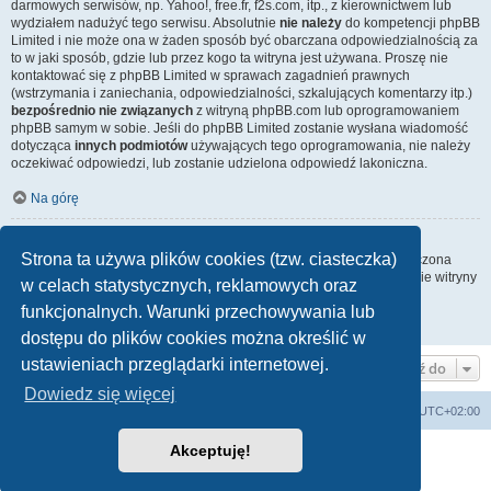
darmowych serwisów, np. Yahoo!, free.fr, f2s.com, itp., z kierownictwem lub
wydziałem nadużyć tego serwisu. Absolutnie
nie należy
do kompetencji phpBB
Limited i nie może ona w żaden sposób być obarczana odpowiedzialnością za
to w jaki sposób, gdzie lub przez kogo ta witryna jest używana. Proszę nie
kontaktować się z phpBB Limited w sprawach zagadnień prawnych
(wstrzymania i zaniechania, odpowiedzialności, szkalujących komentarzy itp.)
bezpośrednio nie związanych
z witryną phpBB.com lub oprogramowaniem
phpBB samym w sobie. Jeśli do phpBB Limited zostanie wysłana wiadomość
dotycząca
innych podmiotów
używających tego oprogramowania, nie należy
oczekiwać odpowiedzi, lub zostanie udzielona odpowiedź lakoniczna.
Na górę
Jak nawiązać kontakt z administratorem witryny?
Strona ta używa plików cookies (tzw. ciasteczka)
Wszyscy użytkownicy witryny mogą używać – jeśli funkcja ta jest włączona
przez administratora witryny – formularza „Kontakt z nami”. Członkowie witryny
w celach statystycznych, reklamowych oraz
mogą także używać odnośnika „Zespół administracyjny”.
funkcjonalnych. Warunki przechowywania lub
Na górę
dostępu do plików cookies można określić w
ustawieniach przeglądarki internetowej.
Przejdź do
Dowiedz się więcej
Lista Przebojów Programu Trzeciego
Strefa czasowa
UTC+02:00
Akceptuję!
Technologię dostarcza
phpBB
® Forum Software © phpBB Limited
Polski pakiet językowy dostarcza
phpBB.pl
Zasady ochrony danych osobowych
|
Regulamin