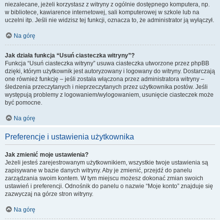
niezalecane, jeżeli korzystasz z witryny z ogólnie dostępnego komputera, np.
w bibliotece, kawiarence internetowej, sali komputerowej w szkole lub na
uczelni itp. Jeśli nie widzisz tej funkcji, oznacza to, że administrator ją wyłączył.
Na górę
Jak działa funkcja “Usuń ciasteczka witryny”?
Funkcja “Usuń ciasteczka witryny” usuwa ciasteczka utworzone przez phpBB
dzięki, którym użytkownik jest autoryzowany i logowany do witryny. Dostarczają
one również funkcję – jeśli została włączona przez administratora witryny –
śledzenia przeczytanych i nieprzeczytanych przez użytkownika postów. Jeśli
występują problemy z logowaniem/wylogowaniem, usunięcie ciasteczek może
być pomocne.
Na górę
Preferencje i ustawienia użytkownika
Jak zmienić moje ustawienia?
Jeżeli jesteś zarejestrowanym użytkownikiem, wszystkie twoje ustawienia są
zapisywane w bazie danych witryny. Aby je zmienić, przejdź do panelu
zarządzania swoim kontem. W tym miejscu możesz dokonać zmian swoich
ustawień i preferencji. Odnośnik do panelu o nazwie “Moje konto” znajduje się
zazwyczaj na górze stron witryny.
Na górę