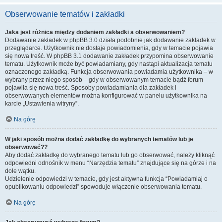
Obserwowanie tematów i zakładki
Jaka jest różnica między dodaniem zakładki a obserwowaniem?
Dodawanie zakładek w phpBB 3.0 działa podobnie jak dodawanie zakładek w
przeglądarce. Użytkownik nie dostaje powiadomienia, gdy w temacie pojawia
się nowa treść. W phpBB 3.1 dodawanie zakładek przypomina obserwowanie
tematu. Użytkownik może być powiadamiany, gdy nastąpi aktualizacja tematu
oznaczonego zakładką. Funkcja obserwowania powiadamia użytkownika – w
wybrany przez niego sposób – gdy w obserwowanym temacie bądź forum
pojawiła się nowa treść. Sposoby powiadamiania dla zakładek i
obserwowanych elementów można konfigurować w panelu użytkownika na
karcie „Ustawienia witryny”.
Na górę
W jaki sposób można dodać zakładkę do wybranych tematów lub je
obserwować??
Aby dodać zakładkę do wybranego tematu lub go obserwować, należy kliknąć
odpowiedni odnośnik w menu “Narzędzia tematu” znajdujące się na górze i na
dole wątku.
Udzielenie odpowiedzi w temacie, gdy jest aktywna funkcja “Powiadamiaj o
opublikowaniu odpowiedzi” spowoduje włączenie obserwowania tematu.
Na górę