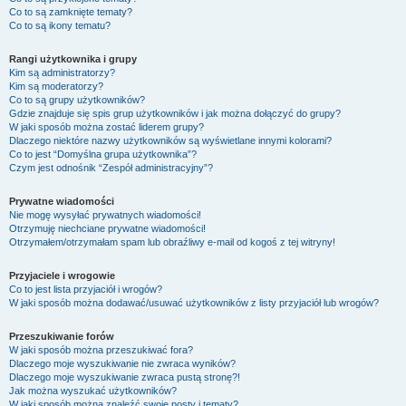
Co to są zamknięte tematy?
Co to są ikony tematu?
Rangi użytkownika i grupy
Kim są administratorzy?
Kim są moderatorzy?
Co to są grupy użytkowników?
Gdzie znajduje się spis grup użytkowników i jak można dołączyć do grupy?
W jaki sposób można zostać liderem grupy?
Dlaczego niektóre nazwy użytkowników są wyświetlane innymi kolorami?
Co to jest “Domyślna grupa użytkownika”?
Czym jest odnośnik “Zespół administracyjny”?
Prywatne wiadomości
Nie mogę wysyłać prywatnych wiadomości!
Otrzymuję niechciane prywatne wiadomości!
Otrzymałem/otrzymałam spam lub obraźliwy e-mail od kogoś z tej witryny!
Przyjaciele i wrogowie
Co to jest lista przyjaciół i wrogów?
W jaki sposób można dodawać/usuwać użytkowników z listy przyjaciół lub wrogów?
Przeszukiwanie forów
W jaki sposób można przeszukiwać fora?
Dlaczego moje wyszukiwanie nie zwraca wyników?
Dlaczego moje wyszukiwanie zwraca pustą stronę?!
Jak można wyszukać użytkowników?
W jaki sposób można znaleźć swoje posty i tematy?