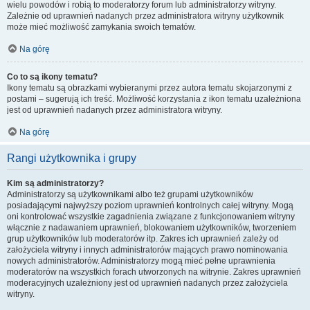
wielu powodów i robią to moderatorzy forum lub administratorzy witryny.
Zależnie od uprawnień nadanych przez administratora witryny użytkownik
może mieć możliwość zamykania swoich tematów.
Na górę
Co to są ikony tematu?
Ikony tematu są obrazkami wybieranymi przez autora tematu skojarzonymi z
postami – sugerują ich treść. Możliwość korzystania z ikon tematu uzależniona
jest od uprawnień nadanych przez administratora witryny.
Na górę
Rangi użytkownika i grupy
Kim są administratorzy?
Administratorzy są użytkownikami albo też grupami użytkowników
posiadającymi najwyższy poziom uprawnień kontrolnych całej witryny. Mogą
oni kontrolować wszystkie zagadnienia związane z funkcjonowaniem witryny
włącznie z nadawaniem uprawnień, blokowaniem użytkowników, tworzeniem
grup użytkowników lub moderatorów itp. Zakres ich uprawnień zależy od
założyciela witryny i innych administratorów mających prawo nominowania
nowych administratorów. Administratorzy mogą mieć pełne uprawnienia
moderatorów na wszystkich forach utworzonych na witrynie. Zakres uprawnień
moderacyjnych uzależniony jest od uprawnień nadanych przez założyciela
witryny.