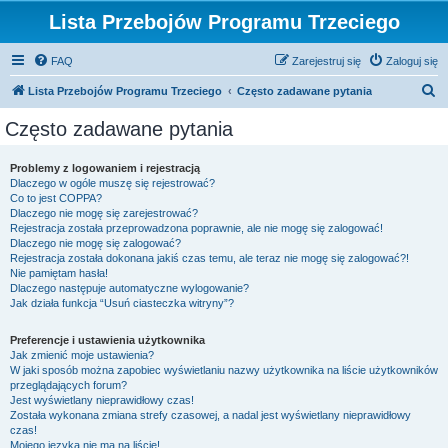
Lista Przebojów Programu Trzeciego
FAQ
Zarejestruj się
Zaloguj się
S
Lista Przebojów Programu Trzeciego
Często zadawane pytania
z
Często zadawane pytania
u
k
Problemy z logowaniem i rejestracją
Dlaczego w ogóle muszę się rejestrować?
a
Co to jest COPPA?
j
Dlaczego nie mogę się zarejestrować?
Rejestracja została przeprowadzona poprawnie, ale nie mogę się zalogować!
Dlaczego nie mogę się zalogować?
Rejestracja została dokonana jakiś czas temu, ale teraz nie mogę się zalogować?!
Nie pamiętam hasła!
Dlaczego następuje automatyczne wylogowanie?
Jak działa funkcja “Usuń ciasteczka witryny”?
Preferencje i ustawienia użytkownika
Jak zmienić moje ustawienia?
W jaki sposób można zapobiec wyświetlaniu nazwy użytkownika na liście użytkowników
przeglądających forum?
Jest wyświetlany nieprawidłowy czas!
Została wykonana zmiana strefy czasowej, a nadal jest wyświetlany nieprawidłowy
czas!
Mojego języka nie ma na liście!