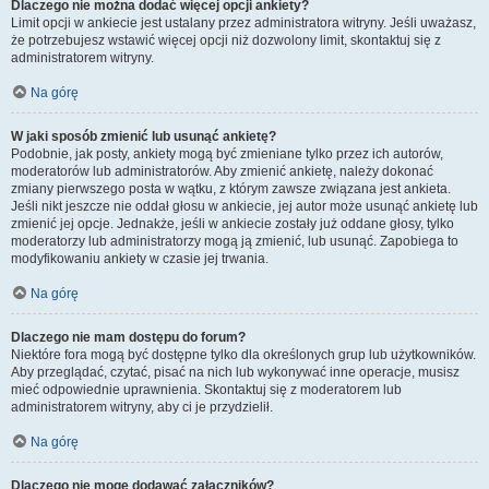
Dlaczego nie można dodać więcej opcji ankiety?
Limit opcji w ankiecie jest ustalany przez administratora witryny. Jeśli uważasz,
że potrzebujesz wstawić więcej opcji niż dozwolony limit, skontaktuj się z
administratorem witryny.
Na górę
W jaki sposób zmienić lub usunąć ankietę?
Podobnie, jak posty, ankiety mogą być zmieniane tylko przez ich autorów,
moderatorów lub administratorów. Aby zmienić ankietę, należy dokonać
zmiany pierwszego posta w wątku, z którym zawsze związana jest ankieta.
Jeśli nikt jeszcze nie oddał głosu w ankiecie, jej autor może usunąć ankietę lub
zmienić jej opcje. Jednakże, jeśli w ankiecie zostały już oddane głosy, tylko
moderatorzy lub administratorzy mogą ją zmienić, lub usunąć. Zapobiega to
modyfikowaniu ankiety w czasie jej trwania.
Na górę
Dlaczego nie mam dostępu do forum?
Niektóre fora mogą być dostępne tylko dla określonych grup lub użytkowników.
Aby przeglądać, czytać, pisać na nich lub wykonywać inne operacje, musisz
mieć odpowiednie uprawnienia. Skontaktuj się z moderatorem lub
administratorem witryny, aby ci je przydzielił.
Na górę
Dlaczego nie mogę dodawać załączników?