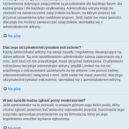
Uprawnienia dotyczące załączników są przydzielane dla każdego forum, dla
każdej grupy i dla każdego użytkownika. Administrator witryny mógł nie
zezwolić na zamieszczanie załączników na forum, na którym piszesz lub
przyznał uprawnienia tylko niektórym grupom. Jeśli nadal nie masz jasności,
dlaczego nie możesz zamieszczać załączników, skontaktuj się z
administratorem witryny.
Na górę
Dlaczego otrzymałem/otrzymałam ostrzeżenie?
Każdy administrator witryny ma swoje zasady i regulaminy obowiązujące na
danej witrynie. Są one opublikowane i administrator zaleca zapoznanie się z
nimi. Jeśli ktoś ich nie przestrzegał, może otrzymać ostrzeżenie. O udzieleniu
ostrzeżenia decyduje administrator witryny. phpBB Limited nie ma nic
wspólnego z ostrzeżeniami udzielanymi na tej witrynie i nie ponosi żadnej
odpowiedzialności związanej z nimi. Jeśli nadal nie masz jasności, dlaczego
otrzymałeś/otrzymałaś ostrzeżenie, skontaktuj się z administratorem witryny.
Na górę
W jaki sposób można zgłosić posty moderatorowi?
Jeśli administrator na to zezwolił, w prawym górnym rogu treści posta, który
chcesz zgłosić, powinien być widoczny odpowiedni przycisk. Naciśnięcie tego
przycisku spowoduje przeniesienie cię do formularza, który po jego
wypełnieniu umożliwi wysłanie zgłoszenia.
Na górę