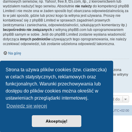
darmowych serwisów, np. Yahoo!, free.fr, f2s.com, itp., z kierownictwem lub
wydziałem nadużyć tego serwisu. Absolutnie
nie należy
do kompetencji phpBB
Limited i nie może ona w żaden sposób być obarczana odpowiedzialnością za
to w jaki sposób, gdzie lub przez kogo ta witryna jest używana. Proszę nie
kontaktować się z phpBB Limited w sprawach zagadnień prawnych
(wstrzymania i zaniechania, odpowiedzialności, szkalujących komentarzy itp.)
bezpośrednio nie związanych
z witryną phpBB.com lub oprogramowaniem
phpBB samym w sobie. Jeśli do phpBB Limited zostanie wysłana wiadomość
dotycząca
innych podmiotów
używających tego oprogramowania, nie należy
oczekiwać odpowiedzi, lub zostanie udzielona odpowiedź lakoniczna.
Na górę
Jak nawiązać kontakt z administratorem witryny?
Strona ta używa plików cookies (tzw. ciasteczka)
Wszyscy użytkownicy witryny mogą używać – jeśli funkcja ta jest włączona
przez administratora witryny – formularza „Kontakt z nami”. Członkowie witryny
w celach statystycznych, reklamowych oraz
mogą także używać odnośnika „Zespół administracyjny”.
funkcjonalnych. Warunki przechowywania lub
Na górę
dostępu do plików cookies można określić w
ustawieniach przeglądarki internetowej.
Przejdź do
Dowiedz się więcej
Lista Przebojów Programu Trzeciego
Strefa czasowa
UTC+02:00
Akceptuję!
Technologię dostarcza
phpBB
® Forum Software © phpBB Limited
Polski pakiet językowy dostarcza
phpBB.pl
Zasady ochrony danych osobowych
|
Regulamin