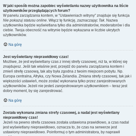
W jaki sposób można zapobiec wyświetlaniu nazwy użytkownika na liście
użytkowników przeglądających forum?
W panelu zarządzania kontem, w “Ustawieniach witryny” znajduje się funkcja
Nie pokazuj statusu online
. Włącz tę funkcję, zaznaczając
Tak
. Nazwa
użytkownika będzie wyświetlana tylko dla administratorów, moderatorów i dla
ciebie. Twoja obecność na witrynie będzie wykazana w liczbie ukrytych
użytkowników.
Na górę
Jest wyświetlany nieprawidłowy czas!
Możliwe, że jest wyświetlany czas z innej strefy czasowej, niż ta, w której się
znajdujesz. Jeśli tak właśnie jest, przejdź do panelu zarządzania kontem i
zmień strefę czasową, tak aby była zgodna z twoim miejscem pobytu. Np.
Europa centralna, Afryka, czy Nowa Zelandia. Zmiana strefy czasowej, tak jak i
większości ustawień, może zostać wykonana tylko przez zarejestrowanych
użytkowników. Jeżeli nie jesteś zarejestrowanym użytkownikiem – teraz jest
dobry moment, by się zarejestrować.
Na górę
Została wykonana zmiana strefy czasowej, a nadal jest wyświetlany
nieprawidłowy czas!
Jeżeli na pewno strefa czasowa została ustawiona prawidłowo, a czas nadal
jest wyświetlany nieprawidłowo, oznacza to, że czas na serwerze jest
ustawiony nieprawidłowo. Poinformuj o tym administratora, by naprawił