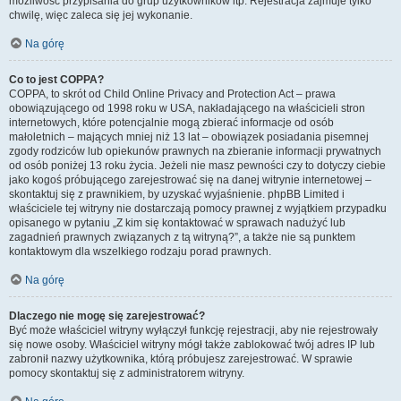
możliwość przypisania do grup użytkowników itp. Rejestracja zajmuje tylko
chwilę, więc zaleca się jej wykonanie.
Na górę
Co to jest COPPA?
COPPA, to skrót od Child Online Privacy and Protection Act – prawa
obowiązującego od 1998 roku w USA, nakładającego na właścicieli stron
internetowych, które potencjalnie mogą zbierać informacje od osób
małoletnich – mających mniej niż 13 lat – obowiązek posiadania pisemnej
zgody rodziców lub opiekunów prawnych na zbieranie informacji prywatnych
od osób poniżej 13 roku życia. Jeżeli nie masz pewności czy to dotyczy ciebie
jako kogoś próbującego zarejestrować się na danej witrynie internetowej –
skontaktuj się z prawnikiem, by uzyskać wyjaśnienie. phpBB Limited i
właściciele tej witryny nie dostarczają pomocy prawnej z wyjątkiem przypadku
opisanego w pytaniu „Z kim się kontaktować w sprawach nadużyć lub
zagadnień prawnych związanych z tą witryną?”, a także nie są punktem
kontaktowym dla wszelkiego rodzaju porad prawnych.
Na górę
Dlaczego nie mogę się zarejestrować?
Być może właściciel witryny wyłączył funkcję rejestracji, aby nie rejestrowały
się nowe osoby. Właściciel witryny mógł także zablokować twój adres IP lub
zabronił nazwy użytkownika, którą próbujesz zarejestrować. W sprawie
pomocy skontaktuj się z administratorem witryny.