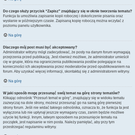
Do czego służy przycisk “Zapisz” znajdujący się w oknie tworzenia tematu?
Funkcja ta umożliwia zapisanie kopii roboczej i dokończenie pisania oraz
wysłanie w późniejszym czasie. Zapisaną kopię roboczą można wczytać z
poziomu panelu użytkownika.
Na górę
Dlaczego mój post musi być akceptowany?
Administrator witryny mógł zadecydować, że posty na danym forum wymagają
przejrzenia przed publikacją. Jest również możliwe, że administrator umieścił
cię w grupie, która ma ograniczenia publikowania postów polegające na
konieczności ich akceptowania przez moderatorów przed opublikowaniem na
forum. Aby uzyskać więcej informacji, skontaktuj się z administratorem witryny.
Na górę
W jaki sposób mogę przesunąć swój temat na górę strony tematów?
Klikając odnośnik “Przesuń temat w górę”, znajdujący się w widoku tematu
zazwyczaj na dole strony, możesz przesunąć go na samą górę pierwszej
strony forum. Jeśli nie widać takiego odnośnika, oznacza to, że funkcja ta jest
wyłączona lub nie upłynął jeszcze wymagany czas, zanim będzie możliwe
użycie tej funkcji. Innym, łatwym sposobem na przesunięcie tematu na
początek, jest napisanie w nim posta. Należy pamiętać, aby przy tym
przestrzegać regulaminu witryny.