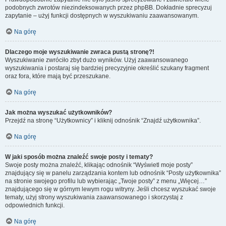
podobnych zwrotów niezindeksowanych przez phpBB. Dokładnie sprecyzuj
zapytanie – użyj funkcji dostępnych w wyszukiwaniu zaawansowanym.
Na górę
Dlaczego moje wyszukiwanie zwraca pustą stronę?!
Wyszukiwanie zwróciło zbyt dużo wyników. Użyj zaawansowanego
wyszukiwania i postaraj się bardziej precyzyjnie określić szukany fragment
oraz fora, które mają być przeszukane.
Na górę
Jak można wyszukać użytkowników?
Przejdź na stronę “Użytkownicy” i kliknij odnośnik “Znajdź użytkownika”.
Na górę
W jaki sposób można znaleźć swoje posty i tematy?
Swoje posty można znaleźć, klikając odnośnik “Wyświetl moje posty”
znajdujący się w panelu zarządzania kontem lub odnośnik “Posty użytkownika”
na stronie swojego profilu lub wybierając „Twoje posty” z menu „Więcej…”
znajdującego się w górnym lewym rogu witryny. Jeśli chcesz wyszukać swoje
tematy, użyj strony wyszukiwania zaawansowanego i skorzystaj z
odpowiednich funkcji.
Na górę