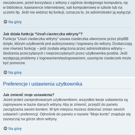
niezalecane, jeżeli korzystasz z witryny z ogólnie dostępnego komputera, np.
w bibliotece, kawiarence internetowej, sali komputerowej w szkole lub na
uczelni itp. Jeśli nie widzisz tej funkcji, oznacza to, że administrator ją wyłączył.
Na górę
Jak działa funkcja “Usuń ciasteczka witryny”?
Funkcja “Usuń ciasteczka witryny” usuwa ciasteczka utworzone przez phpBB
dzięki, którym użytkownik jest autoryzowany i logowany do witryny. Dostarczają
one również funkcję – jeśli została włączona przez administratora witryny –
śledzenia przeczytanych i nieprzeczytanych przez użytkownika postów. Jeśli
występują problemy z logowaniem/wylogowaniem, usunięcie ciasteczek może
być pomocne.
Na górę
Preferencje i ustawienia użytkownika
Jak zmienić moje ustawienia?
Jeżeli jesteś zarejestrowanym użytkownikiem, wszystkie twoje ustawienia są
zapisywane w bazie danych witryny. Aby je zmienić, przejdź do panelu
zarządzania swoim kontem. W tym miejscu możesz dokonać zmian swoich
ustawień i preferencji. Odnośnik do panelu o nazwie “Moje konto” znajduje się
zazwyczaj na górze stron witryny.
Na górę