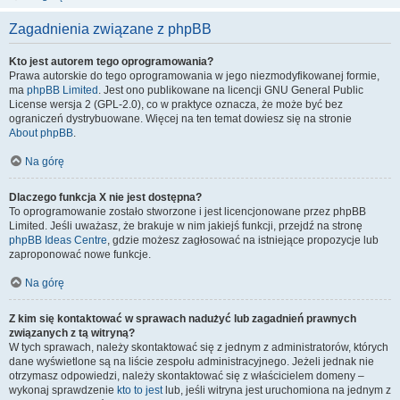
Zagadnienia związane z phpBB
Kto jest autorem tego oprogramowania?
Prawa autorskie do tego oprogramowania w jego niezmodyfikowanej formie,
ma
phpBB Limited
. Jest ono publikowane na licencji GNU General Public
License wersja 2 (GPL-2.0), co w praktyce oznacza, że może być bez
ograniczeń dystrybuowane. Więcej na ten temat dowiesz się na stronie
About phpBB
.
Na górę
Dlaczego funkcja X nie jest dostępna?
To oprogramowanie zostało stworzone i jest licencjonowane przez phpBB
Limited. Jeśli uważasz, że brakuje w nim jakiejś funkcji, przejdź na stronę
phpBB Ideas Centre
, gdzie możesz zagłosować na istniejące propozycje lub
zaproponować nowe funkcje.
Na górę
Z kim się kontaktować w sprawach nadużyć lub zagadnień prawnych
związanych z tą witryną?
W tych sprawach, należy skontaktować się z jednym z administratorów, których
dane wyświetlone są na liście zespołu administracyjnego. Jeżeli jednak nie
otrzymasz odpowiedzi, należy skontaktować się z właścicielem domeny –
wykonaj sprawdzenie
kto to jest
lub, jeśli witryna jest uruchomiona na jednym z