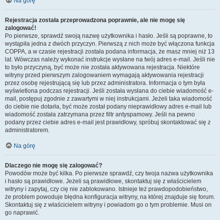
Na górę
Rejestracja została przeprowadzona poprawnie, ale nie mogę się
zalogować!
Po pierwsze, sprawdź swoją nazwę użytkownika i hasło. Jeśli są poprawne, to
wystąpiła jedna z dwóch przyczyn. Pierwszą z nich może być włączona funkcja
COPPA, a w czasie rejestracji została podana informacja, że masz mniej niż 13
lat. Wówczas należy wykonać instrukcje wysłane na twój adres e-mail. Jeśli nie
to było przyczyną, być może nie została aktywowana rejestracja. Niektóre
witryny przed pierwszym zalogowaniem wymagają aktywowania rejestracji
przez osobę rejestrującą się lub przez administratora. Informacja o tym była
wyświetlona podczas rejestracji. Jeśli została wysłana do ciebie wiadomość e-
mail, postępuj zgodnie z zawartymi w niej instrukcjami. Jeżeli taka wiadomość
do ciebie nie dotarła, być może został podany nieprawidłowy adres e-mail lub
wiadomość została zatrzymana przez filtr antyspamowy. Jeśli na pewno
podany przez ciebie adres e-mail jest prawidłowy, spróbuj skontaktować się z
administratorem.
Na górę
Dlaczego nie mogę się zalogować?
Powodów może być kilka. Po pierwsze sprawdź, czy twoja nazwa użytkownika
i hasło są prawidłowe. Jeżeli są prawidłowe, skontaktuj się z właścicielem
witryny i zapytaj, czy cię nie zablokowano. Istnieje też prawdopodobieństwo,
że problem powoduje błędna konfiguracja witryny, na której znajduje się forum.
Skontaktuj się z właścicielem witryny i powiadom go o tym problemie. Musi on
go naprawić.