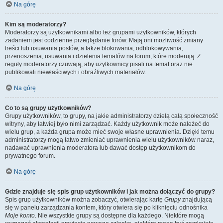
Na górę
Kim są moderatorzy?
Moderatorzy są użytkownikami albo też grupami użytkowników, których
zadaniem jest codzienne przeglądanie forów. Mają oni możliwość zmiany
treści lub usuwania postów, a także blokowania, odblokowywania,
przenoszenia, usuwania i dzielenia tematów na forum, które moderują. Z
reguły moderatorzy czuwają, aby użytkownicy pisali na temat oraz nie
publikowali niewłaściwych i obraźliwych materiałów.
Na górę
Co to są grupy użytkowników?
Grupy użytkowników, to grupy, na jakie administratorzy dzielą całą społeczność
witryny, aby łatwiej było nimi zarządzać. Każdy użytkownik może należeć do
wielu grup, a każda grupa może mieć swoje własne uprawnienia. Dzięki temu
administratorzy mogą łatwo zmieniać uprawnienia wielu użytkowników naraz,
nadawać uprawnienia moderatora lub dawać dostęp użytkownikom do
prywatnego forum.
Na górę
Gdzie znajduje się spis grup użytkowników i jak można dołączyć do grupy?
Spis grup użytkowników można zobaczyć, otwierając kartę
Grupy
znajdującą
się w panelu zarządzania kontem, który otwiera się po kliknięciu odnośnika
Moje konto
. Nie wszystkie grupy są dostępne dla każdego. Niektóre mogą