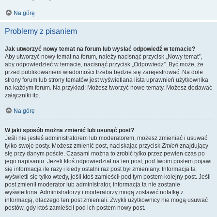
Na górę
Problemy z pisaniem
Jak utworzyć nowy temat na forum lub wysłać odpowiedź w temacie?
Aby utworzyć nowy temat na forum, należy nacisnąć przycisk „Nowy temat”,
aby odpowiedzieć w temacie, nacisnąć przycisk „Odpowiedz”. Być może, że
przed publikowaniem wiadomości trzeba będzie się zarejestrować. Na dole
strony forum lub strony tematów jest wyświetlana lista uprawnień użytkownika
na każdym forum. Na przykład: Możesz tworzyć nowe tematy, Możesz dodawać
załączniki itp.
Na górę
W jaki sposób można zmienić lub usunąć post?
Jeśli nie jesteś administratorem lub moderatorem, możesz zmieniać i usuwać
tylko swoje posty. Możesz zmienić post, naciskając przycisk
Zmień
znajdujący
się przy danym poście. Czasami można to zrobić tylko przez pewien czas po
jego napisaniu. Jeżeli ktoś odpowiedział na ten post, pod twoim postem pojawi
się informacja ile razy i kiedy ostatni raz post był zmieniany. Informacja ta
wyświetli się tylko wtedy, jeśli ktoś zamieścił pod tym postem kolejny post. Jeśli
post zmienił moderator lub administrator, informacja ta nie zostanie
wyświetlona. Administratorzy i moderatorzy mogą zostawić notatkę z
informacją, dlaczego ten post zmieniali. Zwykli użytkownicy nie mogą usuwać
postów, gdy ktoś zamieścił pod ich postem nowy post.