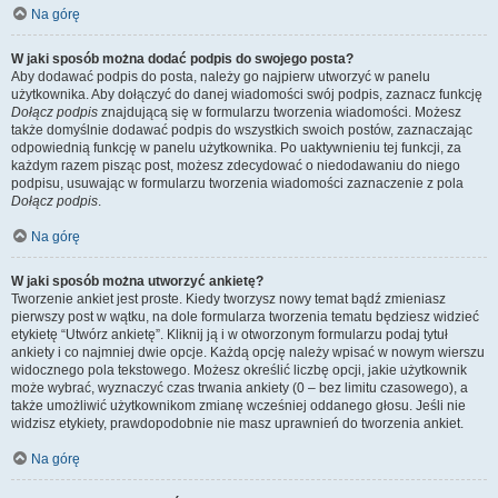
Na górę
W jaki sposób można dodać podpis do swojego posta?
Aby dodawać podpis do posta, należy go najpierw utworzyć w panelu
użytkownika. Aby dołączyć do danej wiadomości swój podpis, zaznacz funkcję
Dołącz podpis
znajdującą się w formularzu tworzenia wiadomości. Możesz
także domyślnie dodawać podpis do wszystkich swoich postów, zaznaczając
odpowiednią funkcję w panelu użytkownika. Po uaktywnieniu tej funkcji, za
każdym razem pisząc post, możesz zdecydować o niedodawaniu do niego
podpisu, usuwając w formularzu tworzenia wiadomości zaznaczenie z pola
Dołącz podpis
.
Na górę
W jaki sposób można utworzyć ankietę?
Tworzenie ankiet jest proste. Kiedy tworzysz nowy temat bądź zmieniasz
pierwszy post w wątku, na dole formularza tworzenia tematu będziesz widzieć
etykietę “Utwórz ankietę”. Kliknij ją i w otworzonym formularzu podaj tytuł
ankiety i co najmniej dwie opcje. Każdą opcję należy wpisać w nowym wierszu
widocznego pola tekstowego. Możesz określić liczbę opcji, jakie użytkownik
może wybrać, wyznaczyć czas trwania ankiety (0 – bez limitu czasowego), a
także umożliwić użytkownikom zmianę wcześniej oddanego głosu. Jeśli nie
widzisz etykiety, prawdopodobnie nie masz uprawnień do tworzenia ankiet.
Na górę