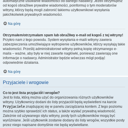
automatyczne usuwanie wiadomości od danego nadawcy. Jeżeli otrzymujesz
od kogoś obraźliwe prywatne wiadomości, poinformuj o tym moderatorów
witryny, którzy będą mogli zabronić takiemu użytkownikowi wysyłania
jakichkolwiek prywatnych wiadomości.
Na górę
Otrzymałem/otrzymałam spam lub obraźliwy e-mail od kogoś z tej witryny!
Przykro nam z tego powodu. System wysyłania e-maili witryny zawiera
zabezpieczenia umożliwiające wytropienie użytkowników, którzy wysyłają takie
wiadomości. Prześlij administratorowi witryny pełną kopię otrzymanego e-
maila – ważne, aby były w niej zawarte nagłówki, ponieważ zawierają one
informacje o nadawcy. Administrator będzie wówczas mógł podjąć
odpowiednie działania.
Na górę
Przyjaciele i wrogowie
Co to jest lista przyjaciół i wrogów?
Jest to lista, którą można użyć do organizowania różnych użytkowników
witryny. Użytkownicy dodani do listy przyjaciół będą wyświetleni na karcie
Przyjaciele
znajdującej się w panelu zarządzania kontem. Z tego poziomu
można szybko sprawdzić ich status, a także wysłać prywatną wiadomość.
Zależnie od używanego stylu witryny, posty tych użytkowników mogą być
wyróżniane. Jeśli użytkownik zostanie dodany do listy wrogów, wszystkie posty
przez niego napisane domyślnie nie będą wyświetlane.