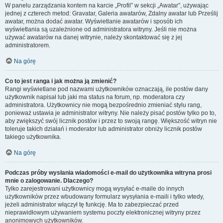
W panelu zarządzania kontem na karcie „Profil” w sekcji „Awatar”, używając
jednej z czterech metod: Gravatar, Galeria awatarów, Zdalny awatar lub Prześlij
awatar, można dodać awatar. Wyświetlanie awatarów i sposób ich
wyświetlania są uzależnione od administratora witryny. Jeśli nie można
używać awatarów na danej witrynie, należy skontaktować się z jej
administratorem.
Na górę
Co to jest ranga i jak można ją zmienić?
Rangi wyświetlane pod nazwami użytkowników oznaczają, ile postów dany
użytkownik napisał lub jaki ma status na forum, np. moderatora czy
administratora. Użytkownicy nie mogą bezpośrednio zmieniać stylu rang,
ponieważ ustawia je administrator witryny. Nie należy pisać postów tylko po to,
aby zwiększyć swój licznik postów i przez to swoją rangę. Większość witryn nie
toleruje takich działań i moderator lub administrator obniży licznik postów
takiego użytkownika.
Na górę
Podczas próby wysłania wiadomości e-mail do użytkownika witryna prosi
mnie o zalogowanie. Dlaczego?
Tylko zarejestrowani użytkownicy mogą wysyłać e-maile do innych
użytkowników przez wbudowany formularz wysyłania e-maili i tylko wtedy,
jeżeli administrator włączył tę funkcję. Ma to zabezpieczać przed
nieprawidłowym używaniem systemu poczty elektronicznej witryny przez
anonimowych użytkowników.