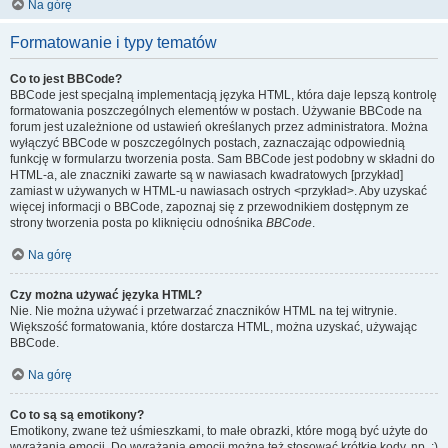
Na górę
Formatowanie i typy tematów
Co to jest BBCode?
BBCode jest specjalną implementacją języka HTML, która daje lepszą kontrolę
formatowania poszczególnych elementów w postach. Używanie BBCode na
forum jest uzależnione od ustawień określanych przez administratora. Można
wyłączyć BBCode w poszczególnych postach, zaznaczając odpowiednią
funkcję w formularzu tworzenia posta. Sam BBCode jest podobny w składni do
HTML-a, ale znaczniki zawarte są w nawiasach kwadratowych [przykład]
zamiast w używanych w HTML-u nawiasach ostrych <przykład>. Aby uzyskać
więcej informacji o BBCode, zapoznaj się z przewodnikiem dostępnym ze
strony tworzenia posta po kliknięciu odnośnika
BBCode
.
Na górę
Czy można używać języka HTML?
Nie. Nie można używać i przetwarzać znaczników HTML na tej witrynie.
Większość formatowania, które dostarcza HTML, można uzyskać, używając
BBCode.
Na górę
Co to są są emotikony?
Emotikony, zwane też uśmieszkami, to małe obrazki, które mogą być użyte do
wyrażania emocji. Do wyrażania emocji można też stosować krótkie kody, np. :)