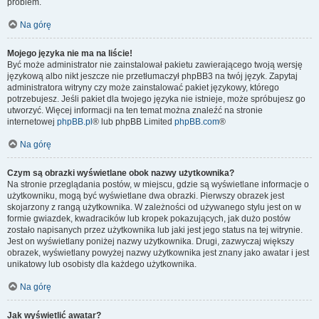
problem.
Na górę
Mojego języka nie ma na liście!
Być może administrator nie zainstalował pakietu zawierającego twoją wersję
językową albo nikt jeszcze nie przetłumaczył phpBB3 na twój język. Zapytaj
administratora witryny czy może zainstalować pakiet językowy, którego
potrzebujesz. Jeśli pakiet dla twojego języka nie istnieje, może spróbujesz go
utworzyć. Więcej informacji na ten temat można znaleźć na stronie
internetowej
phpBB.pl
® lub phpBB Limited
phpBB.com
®
Na górę
Czym są obrazki wyświetlane obok nazwy użytkownika?
Na stronie przeglądania postów, w miejscu, gdzie są wyświetlane informacje o
użytkowniku, mogą być wyświetlane dwa obrazki. Pierwszy obrazek jest
skojarzony z rangą użytkownika. W zależności od używanego stylu jest on w
formie gwiazdek, kwadracików lub kropek pokazujących, jak dużo postów
zostało napisanych przez użytkownika lub jaki jest jego status na tej witrynie.
Jest on wyświetlany poniżej nazwy użytkownika. Drugi, zazwyczaj większy
obrazek, wyświetlany powyżej nazwy użytkownika jest znany jako awatar i jest
unikatowy lub osobisty dla każdego użytkownika.
Na górę
Jak wyświetlić awatar?