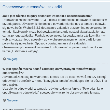
Obserwowanie tematów i zakładki
Jaka jest różnica między dodaniem zakładki a obserwowaniem?
Dodawanie zakładek w phpBB 3.0 działa podobnie jak dodawanie zakładek w
przeglądarce. Użytkownik nie dostaje powiadomienia, gdy w temacie pojawia
się nowa treść. W phpBB 3.1 dodawanie zakładek przypomina obserwowanie
tematu. Użytkownik może być powiadamiany, gdy nastąpi aktualizacja tematu
oznaczonego zakładką. Funkcja obserwowania powiadamia użytkownika – w
wybrany przez niego sposób – gdy w obserwowanym temacie bądź forum
pojawiła się nowa treść. Sposoby powiadamiania dla zakładek i
obserwowanych elementów można konfigurować w panelu użytkownika na
karcie „Ustawienia witryny”.
Na górę
W jaki sposób można dodać zakładkę do wybranych tematów lub je
obserwować??
Aby dodać zakładkę do wybranego tematu lub go obserwować, należy kliknąć
odpowiedni odnośnik w menu “Narzędzia tematu” znajdujące się na górze i na
dole wątku.
Udzielenie odpowiedzi w temacie, gdy jest aktywna funkcja “Powiadamiaj o
opublikowaniu odpowiedzi” spowoduje włączenie obserwowania tematu.
Na górę