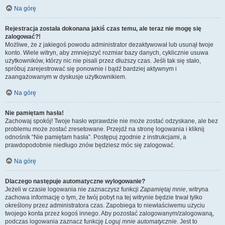
Na górę
Rejestracja została dokonana jakiś czas temu, ale teraz nie mogę się
zalogować?!
Możliwe, że z jakiegoś powodu administrator dezaktywował lub usunął twoje
konto. Wiele witryn, aby zmniejszyć rozmiar bazy danych, cyklicznie usuwa
użytkowników, którzy nic nie pisali przez dłuższy czas. Jeśli tak się stało,
spróbuj zarejestrować się ponownie i bądź bardziej aktywnym i
zaangażowanym w dyskusje użytkownikiem.
Na górę
Nie pamiętam hasła!
Zachowaj spokój! Twoje hasło wprawdzie nie może zostać odzyskane, ale bez
problemu może zostać zresetowane. Przejdź na stronę logowania i kliknij
odnośnik “Nie pamiętam hasła”. Postępuj zgodnie z instrukcjami, a
prawdopodobnie niedługo znów będziesz móc się zalogować.
Na górę
Dlaczego następuje automatyczne wylogowanie?
Jeżeli w czasie logowania nie zaznaczysz funkcji
Zapamiętaj mnie
, witryna
zachowa informację o tym, że twój pobyt na tej witrynie będzie trwał tylko
określony przez administratora czas. Zapobiega to niewłaściwemu użyciu
twojego konta przez kogoś innego. Aby pozostać zalogowanym/zalogowaną,
podczas logowania zaznacz funkcję
Loguj mnie automatycznie
. Jest to