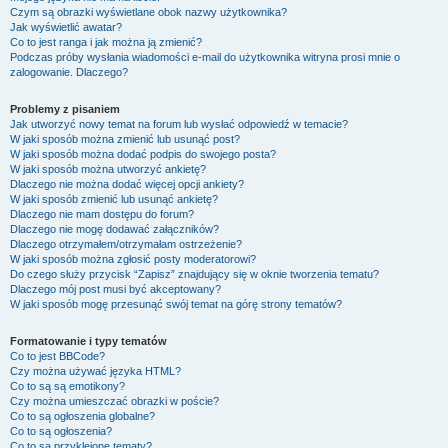
Czym są obrazki wyświetlane obok nazwy użytkownika?
Jak wyświetlić awatar?
Co to jest ranga i jak można ją zmienić?
Podczas próby wysłania wiadomości e-mail do użytkownika witryna prosi mnie o
zalogowanie. Dlaczego?
Problemy z pisaniem
Jak utworzyć nowy temat na forum lub wysłać odpowiedź w temacie?
W jaki sposób można zmienić lub usunąć post?
W jaki sposób można dodać podpis do swojego posta?
W jaki sposób można utworzyć ankietę?
Dlaczego nie można dodać więcej opcji ankiety?
W jaki sposób zmienić lub usunąć ankietę?
Dlaczego nie mam dostępu do forum?
Dlaczego nie mogę dodawać załączników?
Dlaczego otrzymałem/otrzymałam ostrzeżenie?
W jaki sposób można zgłosić posty moderatorowi?
Do czego służy przycisk “Zapisz” znajdujący się w oknie tworzenia tematu?
Dlaczego mój post musi być akceptowany?
W jaki sposób mogę przesunąć swój temat na górę strony tematów?
Formatowanie i typy tematów
Co to jest BBCode?
Czy można używać języka HTML?
Co to są są emotikony?
Czy można umieszczać obrazki w poście?
Co to są ogłoszenia globalne?
Co to są ogłoszenia?
Co to są przyklejone tematy?