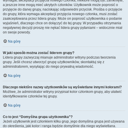
wymagać akceptacji przyjęcia nowego członka, niektóre mogą być zamknięte,
a jeszcze inne mogą mieć ukrytych członków. Użytkownik może poprosić o
przyjęcie do danej grupy, naciskając odpowiedni przycisk. Prośba o przyjęcie
do grupy, która wymaga akceptacji przyjęcia nowego członka, musi zostać
zaakceptowana przez lidera grupy. Może on poprosić użytkownika o podanie
wyjaśnień, dlaczego chce on dołączyć do tej grupy. W przypadku otrzymania
negatywnej decyzji proszę nie nękać lidera grupy pytaniami – widocznie miał
on swoje powody.
Na górę
W jaki sposób można zostać liderem grupy?
Lidera grupy zazwyczaj mianuje administrator witryny podczas tworzenia
grupy. Jeśli chcesz utworzyć grupę użytkowników, skontaktuj się z
administratorem, wysyłając do niego prywatną wiadomość.
Na górę
Dlaczego niektóre nazwy użytkowników są wyświetlane innymi kolorami?
Możliwe, że administrator witryny przypisał kolor członkom grupy, aby ułatwić
identyfikowanie członków tej grupy.
Na górę
Co to jest “Domyślna grupa użytkownika”?
Jeżeli użytkownik jest członkiem kilku grup, jego domyślna grupa jest używana
do określenia, jaki kolor i ranga będzie domyślnie dla niego wyświetlana.