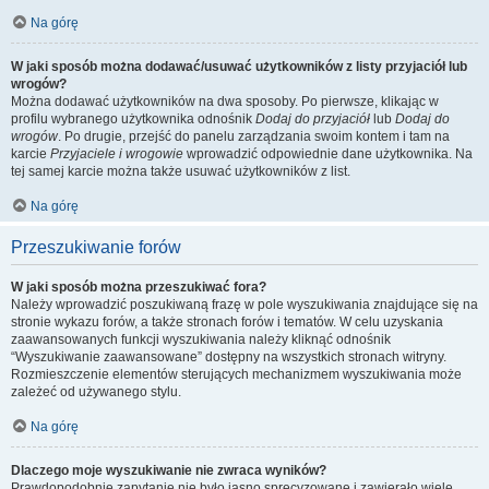
Na górę
W jaki sposób można dodawać/usuwać użytkowników z listy przyjaciół lub
wrogów?
Można dodawać użytkowników na dwa sposoby. Po pierwsze, klikając w
profilu wybranego użytkownika odnośnik
Dodaj do przyjaciół
lub
Dodaj do
wrogów
. Po drugie, przejść do panelu zarządzania swoim kontem i tam na
karcie
Przyjaciele i wrogowie
wprowadzić odpowiednie dane użytkownika. Na
tej samej karcie można także usuwać użytkowników z list.
Na górę
Przeszukiwanie forów
W jaki sposób można przeszukiwać fora?
Należy wprowadzić poszukiwaną frazę w pole wyszukiwania znajdujące się na
stronie wykazu forów, a także stronach forów i tematów. W celu uzyskania
zaawansowanych funkcji wyszukiwania należy kliknąć odnośnik
“Wyszukiwanie zaawansowane” dostępny na wszystkich stronach witryny.
Rozmieszczenie elementów sterujących mechanizmem wyszukiwania może
zależeć od używanego stylu.
Na górę
Dlaczego moje wyszukiwanie nie zwraca wyników?
Prawdopodobnie zapytanie nie było jasno sprecyzowane i zawierało wiele