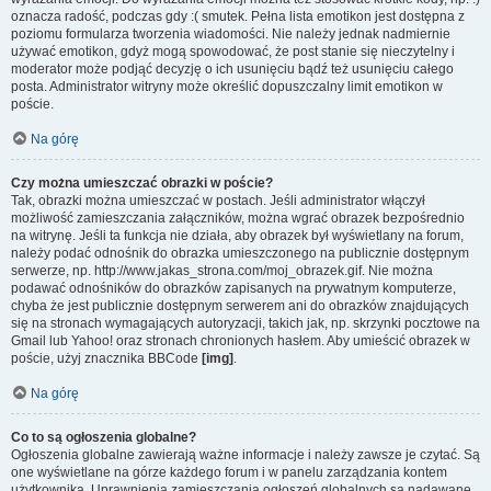
oznacza radość, podczas gdy :( smutek. Pełna lista emotikon jest dostępna z
poziomu formularza tworzenia wiadomości. Nie należy jednak nadmiernie
używać emotikon, gdyż mogą spowodować, że post stanie się nieczytelny i
moderator może podjąć decyzję o ich usunięciu bądź też usunięciu całego
posta. Administrator witryny może określić dopuszczalny limit emotikon w
poście.
Na górę
Czy można umieszczać obrazki w poście?
Tak, obrazki można umieszczać w postach. Jeśli administrator włączył
możliwość zamieszczania załączników, można wgrać obrazek bezpośrednio
na witrynę. Jeśli ta funkcja nie działa, aby obrazek był wyświetlany na forum,
należy podać odnośnik do obrazka umieszczonego na publicznie dostępnym
serwerze, np. http://www.jakas_strona.com/moj_obrazek.gif. Nie można
podawać odnośników do obrazków zapisanych na prywatnym komputerze,
chyba że jest publicznie dostępnym serwerem ani do obrazków znajdujących
się na stronach wymagających autoryzacji, takich jak, np. skrzynki pocztowe na
Gmail lub Yahoo! oraz stronach chronionych hasłem. Aby umieścić obrazek w
poście, użyj znacznika BBCode
[img]
.
Na górę
Co to są ogłoszenia globalne?
Ogłoszenia globalne zawierają ważne informacje i należy zawsze je czytać. Są
one wyświetlane na górze każdego forum i w panelu zarządzania kontem
użytkownika. Uprawnienia zamieszczania ogłoszeń globalnych są nadawane