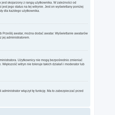
 jest skojarzony z rangą użytkownika. W zależności od
est jego status na tej witrynie. Jest on wyświetlany poniżej
sty dla każdego użytkownika.
lub Prześlij awatar, można dodać awatar. Wyświetlanie awatarów
z jej administratorem.
dministratora. Użytkownicy nie mogą bezpośrednio zmieniać
. Większość witryn nie toleruje takich działań i moderator lub
 administrator włączył tę funkcję. Ma to zabezpieczać przed