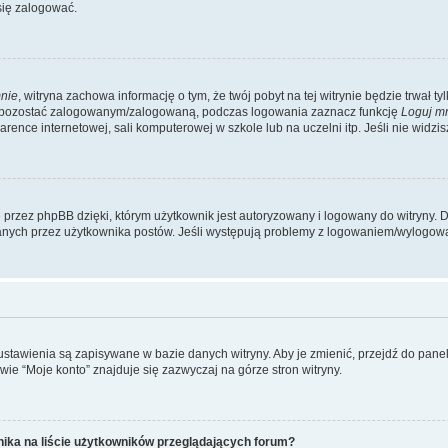
się zalogować.
nie
, witryna zachowa informację o tym, że twój pobyt na tej witrynie będzie trwał t
y pozostać zalogowanym/zalogowaną, podczas logowania zaznacz funkcję
Loguj m
ence internetowej, sali komputerowej w szkole lub na uczelni itp. Jeśli nie widzisz t
przez phpBB dzięki, którym użytkownik jest autoryzowany i logowany do witryny. D
zytanych przez użytkownika postów. Jeśli występują problemy z logowaniem/wylogo
 ustawienia są zapisywane w bazie danych witryny. Aby je zmienić, przejdź do p
ie “Moje konto” znajduje się zazwyczaj na górze stron witryny.
ika na liście użytkowników przeglądających forum?