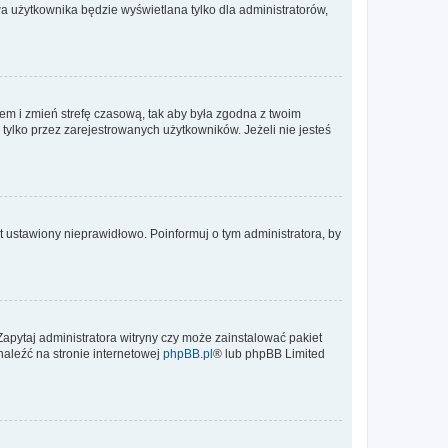
a użytkownika będzie wyświetlana tylko dla administratorów,
ontem i zmień strefę czasową, tak aby była zgodna z twoim
tylko przez zarejestrowanych użytkowników. Jeżeli nie jesteś
t ustawiony nieprawidłowo. Poinformuj o tym administratora, by
Zapytaj administratora witryny czy może zainstalować pakiet
naleźć na stronie internetowej
phpBB.pl
® lub phpBB Limited