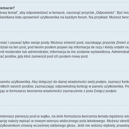
 temacie?
„Nowy temat”, aby odpowiedzieć w temacie, nacisnąć przycisk „Odpowiedz”. Być mo
wyświetlana lista uprawnień użytkownika na każdym forum. Na przykład: Możesz two
niać i usuwać tylko swoje posty. Możesz zmienić post, naciskając przycisk
Zmień
z
iał na ten post, pod twoim postem pojawi się informacja ile razy i kiedy ostatni raz
ienił moderator lub administrator, informacja ta nie zostanie wyświetlona. Administr
ać postów, gdy ktoś zamieścił pod ich postem nowy post.
panelu użytkownika. Aby dołączyć do danej wiadomości swój podpis, zaznacz funk
kich swoich postów, zaznaczając odpowiednią funkcję w panelu użytkownika. Po u
ąc w formularzu tworzenia wiadomości zaznaczenie z pola
Dołącz podpis
.
mieniasz pierwszy post w wątku, na dole formularza tworzenia tematu będziesz widzi
dą opcję należy wpisać w nowym wierszu widocznego pola tekstowego. Możesz określ
 użytkownikom zmianę wcześniej oddanego głosu. Jeśli nie widzisz etykiety, praw