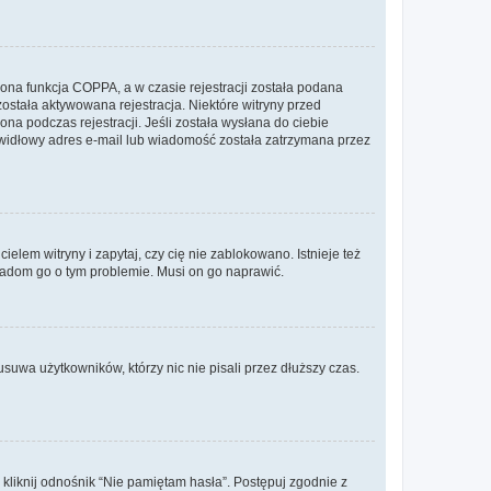
ona funkcja COPPA, a w czasie rejestracji została podana
została aktywowana rejestracja. Niektóre witryny przed
na podczas rejestracji. Jeśli została wysłana do ciebie
rawidłowy adres e-mail lub wiadomość została zatrzymana przez
lem witryny i zapytaj, czy cię nie zablokowano. Istnieje też
wiadom go o tym problemie. Musi on go naprawić.
suwa użytkowników, którzy nic nie pisali przez dłuższy czas.
liknij odnośnik “Nie pamiętam hasła”. Postępuj zgodnie z