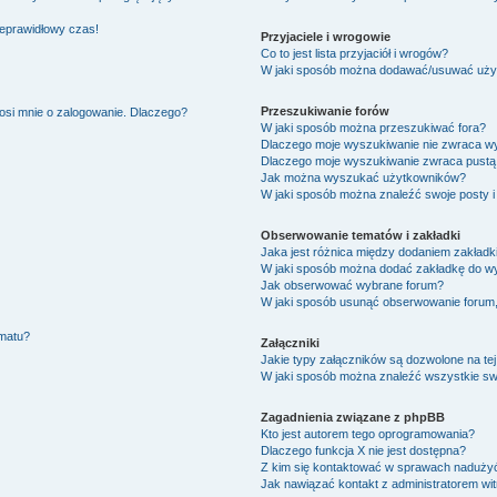
ieprawidłowy czas!
Przyjaciele i wrogowie
Co to jest lista przyjaciół i wrogów?
W jaki sposób można dodawać/usuwać użytk
Przeszukiwanie forów
osi mnie o zalogowanie. Dlaczego?
W jaki sposób można przeszukiwać fora?
Dlaczego moje wyszukiwanie nie zwraca w
Dlaczego moje wyszukiwanie zwraca pustą 
Jak można wyszukać użytkowników?
W jaki sposób można znaleźć swoje posty i
Obserwowanie tematów i zakładki
Jaka jest różnica między dodaniem zakład
W jaki sposób można dodać zakładkę do w
Jak obserwować wybrane forum?
W jaki sposób usunąć obserwowanie forum
ematu?
Załączniki
Jakie typy załączników są dozwolone na tej
W jaki sposób można znaleźć wszystkie swo
Zagadnienia związane z phpBB
Kto jest autorem tego oprogramowania?
Dlaczego funkcja X nie jest dostępna?
Z kim się kontaktować w sprawach nadużyć
Jak nawiązać kontakt z administratorem wi