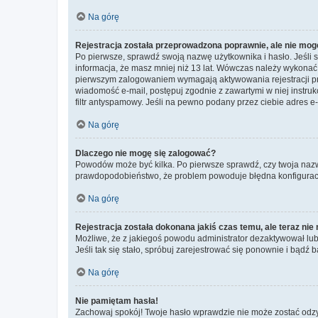
Na górę
Rejestracja została przeprowadzona poprawnie, ale nie mog
Po pierwsze, sprawdź swoją nazwę użytkownika i hasło. Jeśli 
informacja, że masz mniej niż 13 lat. Wówczas należy wykonać i
pierwszym zalogowaniem wymagają aktywowania rejestracji przez
wiadomość e-mail, postępuj zgodnie z zawartymi w niej instru
filtr antyspamowy. Jeśli na pewno podany przez ciebie adres e-
Na górę
Dlaczego nie mogę się zalogować?
Powodów może być kilka. Po pierwsze sprawdź, czy twoja nazwa u
prawdopodobieństwo, że problem powoduje błędna konfiguracja w
Na górę
Rejestracja została dokonana jakiś czas temu, ale teraz ni
Możliwe, że z jakiegoś powodu administrator dezaktywował lub u
Jeśli tak się stało, spróbuj zarejestrować się ponownie i bą
Na górę
Nie pamiętam hasła!
Zachowaj spokój! Twoje hasło wprawdzie nie może zostać odzys