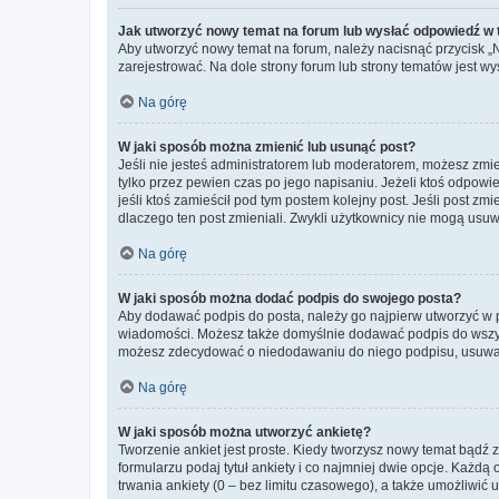
Jak utworzyć nowy temat na forum lub wysłać odpowiedź w
Aby utworzyć nowy temat na forum, należy nacisnąć przycisk 
zarejestrować. Na dole strony forum lub strony tematów jest 
Na górę
W jaki sposób można zmienić lub usunąć post?
Jeśli nie jesteś administratorem lub moderatorem, możesz zmie
tylko przez pewien czas po jego napisaniu. Jeżeli ktoś odpowiedz
jeśli ktoś zamieścił pod tym postem kolejny post. Jeśli post zm
dlaczego ten post zmieniali. Zwykli użytkownicy nie mogą usuw
Na górę
W jaki sposób można dodać podpis do swojego posta?
Aby dodawać podpis do posta, należy go najpierw utworzyć w 
wiadomości. Możesz także domyślnie dodawać podpis do wszyst
możesz zdecydować o niedodawaniu do niego podpisu, usuwaj
Na górę
W jaki sposób można utworzyć ankietę?
Tworzenie ankiet jest proste. Kiedy tworzysz nowy temat bądź z
formularzu podaj tytuł ankiety i co najmniej dwie opcje. Każ
trwania ankiety (0 – bez limitu czasowego), a także umożliwić