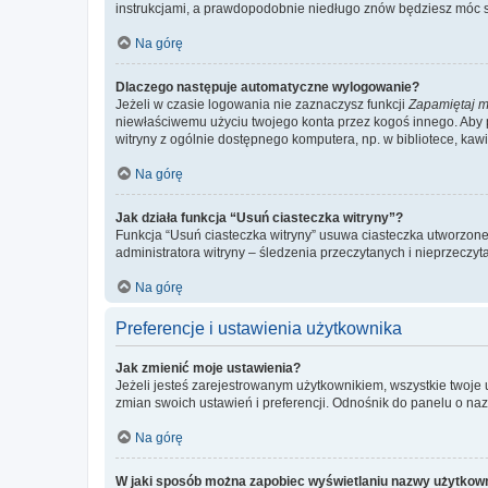
instrukcjami, a prawdopodobnie niedługo znów będziesz móc 
Na górę
Dlaczego następuje automatyczne wylogowanie?
Jeżeli w czasie logowania nie zaznaczysz funkcji
Zapamiętaj m
niewłaściwemu użyciu twojego konta przez kogoś innego. Ab
witryny z ogólnie dostępnego komputera, np. w bibliotece, kawiar
Na górę
Jak działa funkcja “Usuń ciasteczka witryny”?
Funkcja “Usuń ciasteczka witryny” usuwa ciasteczka utworzone 
administratora witryny – śledzenia przeczytanych i nieprzec
Na górę
Preferencje i ustawienia użytkownika
Jak zmienić moje ustawienia?
Jeżeli jesteś zarejestrowanym użytkownikiem, wszystkie twoje
zmian swoich ustawień i preferencji. Odnośnik do panelu o nazw
Na górę
W jaki sposób można zapobiec wyświetlaniu nazwy użytkown