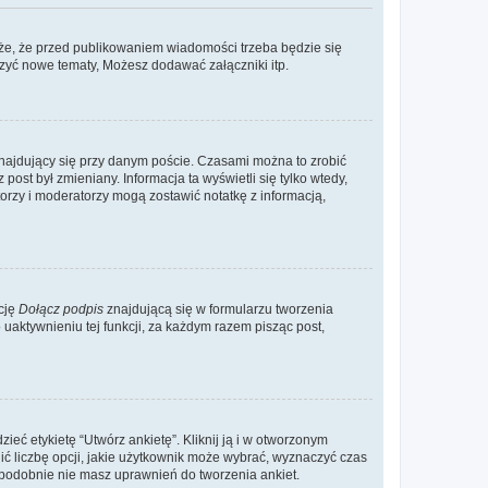
że, że przed publikowaniem wiadomości trzeba będzie się
rzyć nowe tematy, Możesz dodawać załączniki itp.
najdujący się przy danym poście. Czasami można to zrobić
 post był zmieniany. Informacja ta wyświetli się tylko wtedy,
atorzy i moderatorzy mogą zostawić notatkę z informacją,
cję
Dołącz podpis
znajdującą się w formularzu tworzenia
aktywnieniu tej funkcji, za każdym razem pisząc post,
eć etykietę “Utwórz ankietę”. Kliknij ją i w otworzonym
ić liczbę opcji, jakie użytkownik może wybrać, wyznaczyć czas
dopodobnie nie masz uprawnień do tworzenia ankiet.