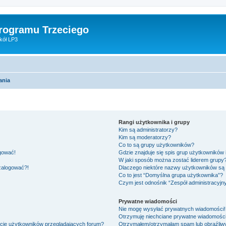
Programu Trzeciego
kół LP3
ania
Rangi użytkownika i grupy
Kim są administratorzy?
Kim są moderatorzy?
Co to są grupy użytkowników?
ogować!
Gdzie znajduje się spis grup użytkowników
W jaki sposób można zostać liderem grupy
 zalogować?!
Dlaczego niektóre nazwy użytkowników są 
Co to jest “Domyślna grupa użytkownika”?
Czym jest odnośnik “Zespół administracyjn
Prywatne wiadomości
Nie mogę wysyłać prywatnych wiadomości!
Otrzymuję niechciane prywatne wiadomości
ście użytkowników przeglądających forum?
Otrzymałem/otrzymałam spam lub obraźliwy 