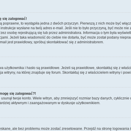
ę się zalogować!
są poprawne, to wystąpiła jedna z dwóch przyczyn. Pierwszą z nich może być włącz
nstrukcje wysłane na twój adres e-mail. Jeśli nie to było przyczyną, być może nie 
 osobę rejestrującą się lub przez administratora. Informacja o tym była wyświetlo
kcjami. Jeżeli taka wiadomość do ciebie nie dotarła, być może został podany niep
mail jest prawidłowy, spróbuj skontaktować się z administratorem.
żytkownika i hasło są prawidłowe. Jeżeli są prawidłowe, skontaktuj się z właścicie
itryny, na której znajduje się forum. Skontaktuj się z właścicielem witryny i po
e mogę się zalogować?!
sunął twoje konto. Wiele witryn, aby zmniejszyć rozmiar bazy danych, cyklicznie u
dź bardziej aktywnym i zaangażowanym w dyskusje użytkownikiem.
kane, ale bez problemu może zostać zresetowane. Przejdź na stronę logowania i k