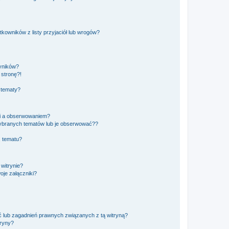
owników z listy przyjaciół lub wrogów?
yników?
stronę?!
 tematy?
ki a obserwowaniem?
ybranych tematów lub je obserwować??
, tematu?
 witrynie?
je załączniki?
 lub zagadnień prawnych związanych z tą witryną?
tryny?