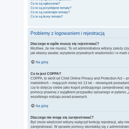
Co to są ogłoszenia?
Co to są przyklejone tematy?
Co to są zamknięte tematy?
Co to są ikony tematu?
Problemy z logowaniem i rejestracją
Dlaczego w ogóle muszę się rejestrować?
Możliwe, że nie musisz. To od administratora witryny zależy cz
jak własny awatar, wysyłanie prywatnych wiadomości i e-maili 
Na górę
Co to jest COPPA?
COPPA, to skrót od Child Online Privacy and Protection Act – 
małoletnich – mających mniej niż 13 lat – obowiązek posiadan
czy to dotyczy ciebie jako kogoś próbującego zarejestrować się 
pomocy prawnej z wyjątkiem przypadku opisanego w pytaniu „Z
wszelkiego rodzaju porad prawnych.
Na górę
Dlaczego nie mogę się zarejestrować?
Być może właściciel witryny wyłączył funkcję rejestracji, aby n
zarejestrować. W sprawie pomocy skontaktuj się z administrato