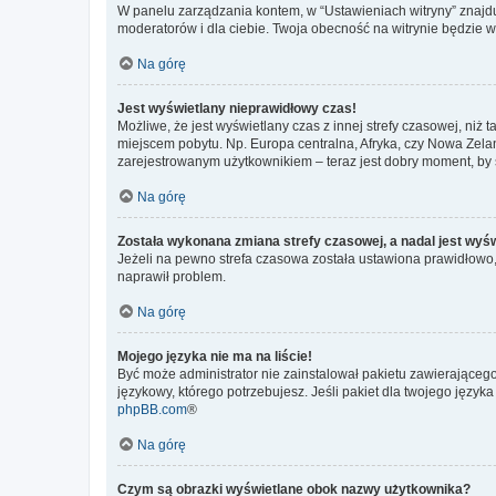
W panelu zarządzania kontem, w “Ustawieniach witryny” znajdu
moderatorów i dla ciebie. Twoja obecność na witrynie będzie 
Na górę
Jest wyświetlany nieprawidłowy czas!
Możliwe, że jest wyświetlany czas z innej strefy czasowej, niż 
miejscem pobytu. Np. Europa centralna, Afryka, czy Nowa Zelan
zarejestrowanym użytkownikiem – teraz jest dobry moment, by 
Na górę
Została wykonana zmiana strefy czasowej, a nadal jest wyś
Jeżeli na pewno strefa czasowa została ustawiona prawidłowo, 
naprawił problem.
Na górę
Mojego języka nie ma na liście!
Być może administrator nie zainstalował pakietu zawierającego
językowy, którego potrzebujesz. Jeśli pakiet dla twojego język
phpBB.com
®
Na górę
Czym są obrazki wyświetlane obok nazwy użytkownika?