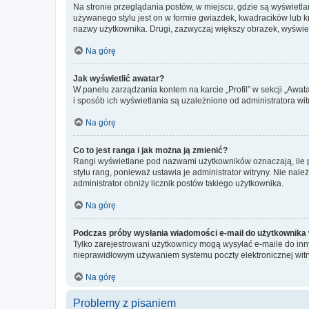
Na stronie przeglądania postów, w miejscu, gdzie są wyświetl
używanego stylu jest on w formie gwiazdek, kwadracików lub kro
nazwy użytkownika. Drugi, zazwyczaj większy obrazek, wyświet
Na górę
Jak wyświetlić awatar?
W panelu zarządzania kontem na karcie „Profil” w sekcji „Awat
i sposób ich wyświetlania są uzależnione od administratora wit
Na górę
Co to jest ranga i jak można ją zmienić?
Rangi wyświetlane pod nazwami użytkowników oznaczają, ile po
stylu rang, ponieważ ustawia je administrator witryny. Nie należ
administrator obniży licznik postów takiego użytkownika.
Na górę
Podczas próby wysłania wiadomości e-mail do użytkownika 
Tylko zarejestrowani użytkownicy mogą wysyłać e-maile do inny
nieprawidłowym używaniem systemu poczty elektronicznej wit
Na górę
Problemy z pisaniem