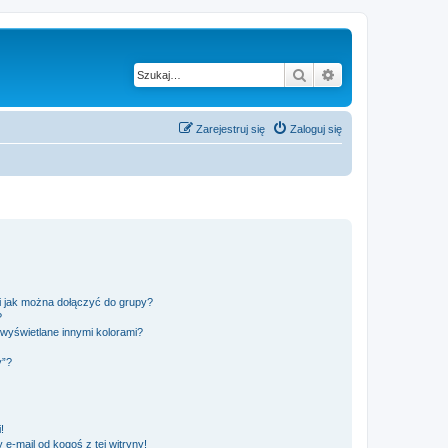
Szukaj
Wyszukiwanie z
Zarejestruj się
Zaloguj się
 i jak można dołączyć do grupy?
?
wyświetlane innymi kolorami?
y”?
!
e-mail od kogoś z tej witryny!