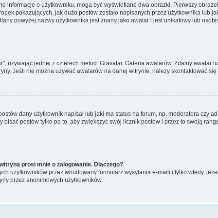
ane informacje o użytkowniku, mogą być wyświetlane dwa obrazki. Pierwszy obrazek
pek pokazujących, jak dużo postów zostało napisanych przez użytkownika lub jaki j
lany powyżej nazwy użytkownika jest znany jako awatar i jest unikatowy lub osobi
ar”, używając jednej z czterech metod: Gravatar, Galeria awatarów, Zdalny awatar 
ryny. Jeśli nie można używać awatarów na danej witrynie, należy skontaktować się 
stów dany użytkownik napisał lub jaki ma status na forum, np. moderatora czy a
y pisać postów tylko po to, aby zwiększyć swój licznik postów i przez to swoją rangę
witryna prosi mnie o zalogowanie. Dlaczego?
ch użytkowników przez wbudowany formularz wysyłania e-maili i tylko wtedy, jeżeli
ryny przez anonimowych użytkowników.