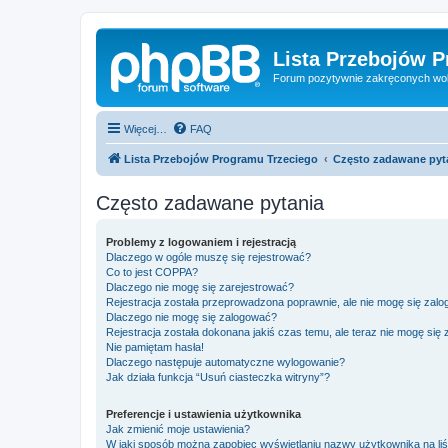
Lista Przebojów 
Forum pozytywnie zakręconych wo
Więcej…
FAQ
Lista Przebojów Programu Trzeciego
Często zadawane pyt
Często zadawane pytania
Problemy z logowaniem i rejestracją
Dlaczego w ogóle muszę się rejestrować?
Co to jest COPPA?
Dlaczego nie mogę się zarejestrować?
Rejestracja została przeprowadzona poprawnie, ale nie mogę się zal
Dlaczego nie mogę się zalogować?
Rejestracja została dokonana jakiś czas temu, ale teraz nie mogę się
Nie pamiętam hasła!
Dlaczego następuje automatyczne wylogowanie?
Jak działa funkcja “Usuń ciasteczka witryny”?
Preferencje i ustawienia użytkownika
Jak zmienić moje ustawienia?
W jaki sposób można zapobiec wyświetlaniu nazwy użytkownika na li