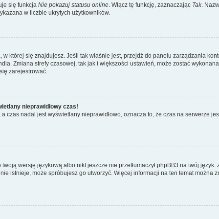
je się funkcja
Nie pokazuj statusu online
. Włącz tę funkcję, zaznaczając
Tak
. Nazw
wykazana w liczbie ukrytych użytkowników.
ta, w której się znajdujesz. Jeśli tak właśnie jest, przejdź do panelu zarządzania k
dia. Zmiana strefy czasowej, tak jak i większości ustawień, może zostać wykonana 
się zarejestrować.
wietlany nieprawidłowy czas!
a czas nadal jest wyświetlany nieprawidłowo, oznacza to, że czas na serwerze jes
 twoją wersję językową albo nikt jeszcze nie przetłumaczył phpBB3 na twój język. 
a nie istnieje, może spróbujesz go utworzyć. Więcej informacji na ten temat można z