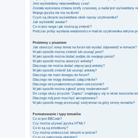
Jest wyświetlany nieprawidłowy czas!
Została wykonana zmiana strefy czasowej, a nadal jest wyświetlany n
Mojego języka nie ma na liście!
Czym są obrazki wyświetlane obok nazwy użytkownika?
Jak wyświetlić awatar?
Co to jest ranga i jak można ją zmienić?
Podczas próby wysłania wiadomości e-mail do użytkownika witryna pr
Problemy z pisaniem
Jak utworzyć nowy temat na forum lub wysłać odpowiedź w temacie?
W jaki sposób można zmienić lub usunąć post?
W jaki sposób można dodać podpis do swojego posta?
W jaki sposób można utworzyć ankietę?
Dlaczego nie można dodać więcej opcji ankiety?
W jaki sposób zmienić lub usunąć ankietę?
Dlaczego nie mam dostępu do forum?
Dlaczego nie mogę dodawać załączników?
Dlaczego otrzymałem/otrzymałam ostrzeżenie?
W jaki sposób można zgłosić posty moderatorowi?
Do czego służy przycisk “Zapisz” znajdujący się w oknie tworzenia t
Dlaczego mój post musi być akceptowany?
W jaki sposób mogę przesunąć swój temat na górę strony tematów?
Formatowanie i typy tematów
Co to jest BBCode?
Czy można używać języka HTML?
Co to są są emotikony?
Czy można umieszczać obrazki w poście?
Co to są ogłoszenia globalne?