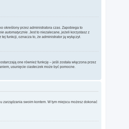
ylko określony przez administratora czas. Zapobiega to
nie automatycznie
. Jest to niezalecane, jeżeli korzystasz z
ej funkcji, oznacza to, że administrator ją wyłączył.
ostarczają one również funkcję – jeśli została włączona przez
waniem, usunięcie ciasteczek może być pomocne.
anelu zarządzania swoim kontem. W tym miejscu możesz dokonać