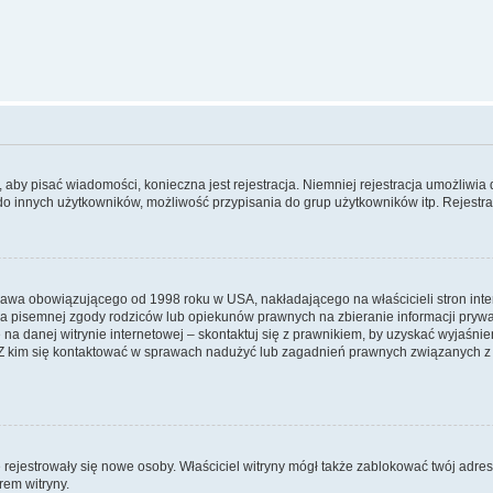
y, aby pisać wiadomości, konieczna jest rejestracja. Niemniej rejestracja umożliwia
do innych użytkowników, możliwość przypisania do grup użytkowników itp. Rejestracj
prawa obowiązującego od 1998 roku w USA, nakładającego na właścicieli stron int
ia pisemnej zgody rodziców lub opiekunów prawnych na zbieranie informacji prywa
na danej witrynie internetowej – skontaktuj się z prawnikiem, by uzyskać wyjaśnieni
 kim się kontaktować w sprawach nadużyć lub zagadnień prawnych związanych z t
ie rejestrowały się nowe osoby. Właściciel witryny mógł także zablokować twój adre
rem witryny.