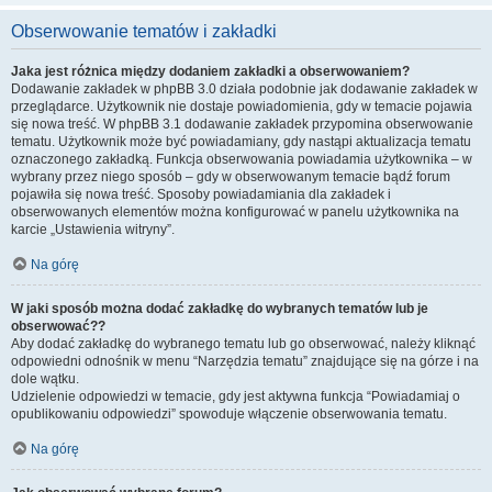
Obserwowanie tematów i zakładki
Jaka jest różnica między dodaniem zakładki a obserwowaniem?
Dodawanie zakładek w phpBB 3.0 działa podobnie jak dodawanie zakładek w
przeglądarce. Użytkownik nie dostaje powiadomienia, gdy w temacie pojawia
się nowa treść. W phpBB 3.1 dodawanie zakładek przypomina obserwowanie
tematu. Użytkownik może być powiadamiany, gdy nastąpi aktualizacja tematu
oznaczonego zakładką. Funkcja obserwowania powiadamia użytkownika – w
wybrany przez niego sposób – gdy w obserwowanym temacie bądź forum
pojawiła się nowa treść. Sposoby powiadamiania dla zakładek i
obserwowanych elementów można konfigurować w panelu użytkownika na
karcie „Ustawienia witryny”.
Na górę
W jaki sposób można dodać zakładkę do wybranych tematów lub je
obserwować??
Aby dodać zakładkę do wybranego tematu lub go obserwować, należy kliknąć
odpowiedni odnośnik w menu “Narzędzia tematu” znajdujące się na górze i na
dole wątku.
Udzielenie odpowiedzi w temacie, gdy jest aktywna funkcja “Powiadamiaj o
opublikowaniu odpowiedzi” spowoduje włączenie obserwowania tematu.
Na górę