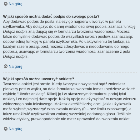
Na górę
W jaki sposób można dodać podpis do swojego posta?
Aby dodawać podpis do posta, należy go najpierw utworzyć w panelu
użytkownika. Aby dołączyć do danej wiadomości swój podpis, zaznacz funkcję
Dołącz podpis
znajdującą się w formularzu tworzenia wiadomości. Możesz
także domyślnie dodawać podpis do wszystkich swoich postów, zaznaczając
odpowiednią funkcję w panelu użytkownika. Po uaktywnieniu tej funkcji, za
każdym razem pisząc post, możesz zdecydować o niedodawaniu do niego
podpisu, usuwając w formularzu tworzenia wiadomości zaznaczenie z pola
Dołącz podpis
.
Na górę
W jaki sposób można utworzyć ankietę?
Tworzenie ankiet jest proste. Kiedy tworzysz nowy temat bądź zmieniasz
pierwszy post w wątku, na dole formularza tworzenia tematu będziesz widzieć
etykietę “Utwórz ankietę”. Kliknij ją i w otworzonym formularzu podaj tytuł
ankiety i co najmniej dwie opcje. Każdą opcję należy wpisać w nowym wierszu
widocznego pola tekstowego. Możesz określić liczbę opcji, jakie użytkownik
może wybrać, wyznaczyć czas trwania ankiety (0 – bez limitu czasowego), a
także umożliwić użytkownikom zmianę wcześniej oddanego głosu. Jeśli nie
widzisz etykiety, prawdopodobnie nie masz uprawnień do tworzenia ankiet.
Na górę