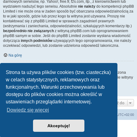
darmowych serwisów, np. Yahoo!, free.fr, f2s.com, itp., z kierownictwem lub
wydziałem nadużyć tego serwisu. Absolutnie
nie należy
do kompetencji phpBB
Limited i nie może ona w żaden sposób być obarczana odpowiedzialnością za
to w jaki sposób, gdzie lub przez kogo ta witryna jest używana. Proszę nie
kontaktować się z phpBB Limited w sprawach zagadnień prawnych
(wstrzymania i zaniechania, odpowiedzialności, szkalujących komentarzy itp.)
bezpośrednio nie związanych
z witryną phpBB.com lub oprogramowaniem
phpBB samym w sobie. Jeśli do phpBB Limited zostanie wysłana wiadomość
dotycząca
innych podmiotów
używających tego oprogramowania, nie należy
oczekiwać odpowiedzi, lub zostanie udzielona odpowiedź lakoniczna.
Na górę
Jak nawiązać kontakt z administratorem witryny?
Strona ta używa plików cookies (tzw. ciasteczka)
Wszyscy użytkownicy witryny mogą używać – jeśli funkcja ta jest włączona
przez administratora witryny – formularza „Kontakt z nami”. Członkowie witryny
w celach statystycznych, reklamowych oraz
mogą także używać odnośnika „Zespół administracyjny”.
funkcjonalnych. Warunki przechowywania lub
Na górę
dostępu do plików cookies można określić w
ustawieniach przeglądarki internetowej.
Przejdź do
Dowiedz się więcej
Lista Przebojów Programu Trzeciego
Strefa czasowa
UTC+02:00
Akceptuję!
Technologię dostarcza
phpBB
® Forum Software © phpBB Limited
Polski pakiet językowy dostarcza
phpBB.pl
Zasady ochrony danych osobowych
|
Regulamin