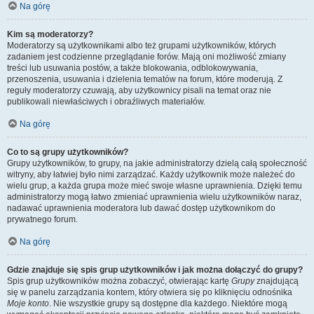
Na górę
Kim są moderatorzy?
Moderatorzy są użytkownikami albo też grupami użytkowników, których
zadaniem jest codzienne przeglądanie forów. Mają oni możliwość zmiany
treści lub usuwania postów, a także blokowania, odblokowywania,
przenoszenia, usuwania i dzielenia tematów na forum, które moderują. Z
reguły moderatorzy czuwają, aby użytkownicy pisali na temat oraz nie
publikowali niewłaściwych i obraźliwych materiałów.
Na górę
Co to są grupy użytkowników?
Grupy użytkowników, to grupy, na jakie administratorzy dzielą całą społeczność
witryny, aby łatwiej było nimi zarządzać. Każdy użytkownik może należeć do
wielu grup, a każda grupa może mieć swoje własne uprawnienia. Dzięki temu
administratorzy mogą łatwo zmieniać uprawnienia wielu użytkowników naraz,
nadawać uprawnienia moderatora lub dawać dostęp użytkownikom do
prywatnego forum.
Na górę
Gdzie znajduje się spis grup użytkowników i jak można dołączyć do grupy?
Spis grup użytkowników można zobaczyć, otwierając kartę
Grupy
znajdującą
się w panelu zarządzania kontem, który otwiera się po kliknięciu odnośnika
Moje konto
. Nie wszystkie grupy są dostępne dla każdego. Niektóre mogą