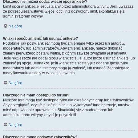
Dlaczego nie można dodać więcej opcji ankiety?
Limit opcji w ankiecie jest ustalany przez administratora witryny. Jeśli uważasz,
że potrzebujesz wstawić więcej opcji niż dozwolony limit, skontaktuj się z
administratorem witryny.
Na górę
W jaki sposób zmienić lub usunąć ankietę?
Podobnie, jak posty, ankiety mogą być zmieniane tylko przez ich autorów,
moderatorów lub administratorów. Aby zmienić ankietę, należy dokonać
zmiany pierwszego posta w wątku, z którym zawsze związana jest ankieta.
Jeśli nikt jeszcze nie oddał głosu w ankiecie, jej autor może usunąć ankietę lub
zmienić jej opcje. Jednakże, jeśli w ankiecie zostały już oddane głosy, tylko
moderatorzy lub administratorzy mogą ją zmienić, lub usunąć. Zapobiega to
modyfikowaniu ankiety w czasie jej trwania.
Na górę
Dlaczego nie mam dostępu do forum?
Niektóre fora mogą być dostępne tylko dla określonych grup lub użytkowników.
Aby przeglądać, czytać, pisać na nich lub wykonywać inne operacje, musisz
mieć odpowiednie uprawnienia. Skontaktuj się z moderatorem lub
administratorem witryny, aby ci je przydzielił.
Na górę
Dlaczego nie mogę dodawać załączników?