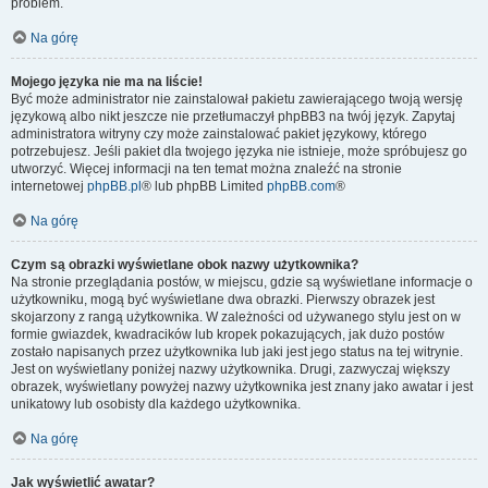
problem.
Na górę
Mojego języka nie ma na liście!
Być może administrator nie zainstalował pakietu zawierającego twoją wersję
językową albo nikt jeszcze nie przetłumaczył phpBB3 na twój język. Zapytaj
administratora witryny czy może zainstalować pakiet językowy, którego
potrzebujesz. Jeśli pakiet dla twojego języka nie istnieje, może spróbujesz go
utworzyć. Więcej informacji na ten temat można znaleźć na stronie
internetowej
phpBB.pl
® lub phpBB Limited
phpBB.com
®
Na górę
Czym są obrazki wyświetlane obok nazwy użytkownika?
Na stronie przeglądania postów, w miejscu, gdzie są wyświetlane informacje o
użytkowniku, mogą być wyświetlane dwa obrazki. Pierwszy obrazek jest
skojarzony z rangą użytkownika. W zależności od używanego stylu jest on w
formie gwiazdek, kwadracików lub kropek pokazujących, jak dużo postów
zostało napisanych przez użytkownika lub jaki jest jego status na tej witrynie.
Jest on wyświetlany poniżej nazwy użytkownika. Drugi, zazwyczaj większy
obrazek, wyświetlany powyżej nazwy użytkownika jest znany jako awatar i jest
unikatowy lub osobisty dla każdego użytkownika.
Na górę
Jak wyświetlić awatar?