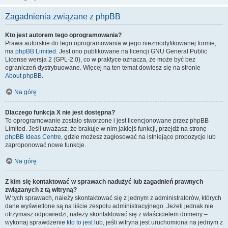
Zagadnienia związane z phpBB
Kto jest autorem tego oprogramowania?
Prawa autorskie do tego oprogramowania w jego niezmodyfikowanej formie,
ma
phpBB Limited
. Jest ono publikowane na licencji GNU General Public
License wersja 2 (GPL-2.0), co w praktyce oznacza, że może być bez
ograniczeń dystrybuowane. Więcej na ten temat dowiesz się na stronie
About phpBB
.
Na górę
Dlaczego funkcja X nie jest dostępna?
To oprogramowanie zostało stworzone i jest licencjonowane przez phpBB
Limited. Jeśli uważasz, że brakuje w nim jakiejś funkcji, przejdź na stronę
phpBB Ideas Centre
, gdzie możesz zagłosować na istniejące propozycje lub
zaproponować nowe funkcje.
Na górę
Z kim się kontaktować w sprawach nadużyć lub zagadnień prawnych
związanych z tą witryną?
W tych sprawach, należy skontaktować się z jednym z administratorów, których
dane wyświetlone są na liście zespołu administracyjnego. Jeżeli jednak nie
otrzymasz odpowiedzi, należy skontaktować się z właścicielem domeny –
wykonaj sprawdzenie
kto to jest
lub, jeśli witryna jest uruchomiona na jednym z