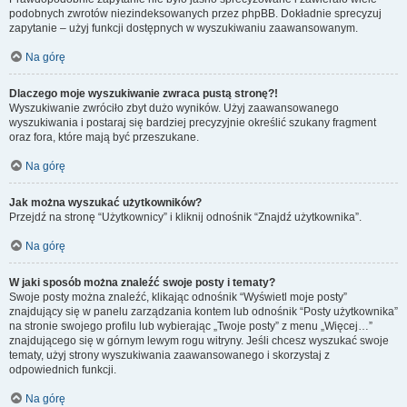
podobnych zwrotów niezindeksowanych przez phpBB. Dokładnie sprecyzuj
zapytanie – użyj funkcji dostępnych w wyszukiwaniu zaawansowanym.
Na górę
Dlaczego moje wyszukiwanie zwraca pustą stronę?!
Wyszukiwanie zwróciło zbyt dużo wyników. Użyj zaawansowanego
wyszukiwania i postaraj się bardziej precyzyjnie określić szukany fragment
oraz fora, które mają być przeszukane.
Na górę
Jak można wyszukać użytkowników?
Przejdź na stronę “Użytkownicy” i kliknij odnośnik “Znajdź użytkownika”.
Na górę
W jaki sposób można znaleźć swoje posty i tematy?
Swoje posty można znaleźć, klikając odnośnik “Wyświetl moje posty”
znajdujący się w panelu zarządzania kontem lub odnośnik “Posty użytkownika”
na stronie swojego profilu lub wybierając „Twoje posty” z menu „Więcej…”
znajdującego się w górnym lewym rogu witryny. Jeśli chcesz wyszukać swoje
tematy, użyj strony wyszukiwania zaawansowanego i skorzystaj z
odpowiednich funkcji.
Na górę