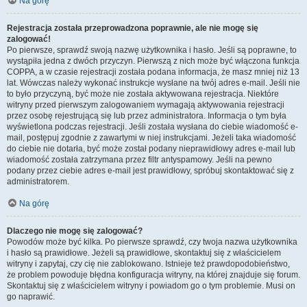
Na górę
Rejestracja została przeprowadzona poprawnie, ale nie mogę się
zalogować!
Po pierwsze, sprawdź swoją nazwę użytkownika i hasło. Jeśli są poprawne, to
wystąpiła jedna z dwóch przyczyn. Pierwszą z nich może być włączona funkcja
COPPA, a w czasie rejestracji została podana informacja, że masz mniej niż 13
lat. Wówczas należy wykonać instrukcje wysłane na twój adres e-mail. Jeśli nie
to było przyczyną, być może nie została aktywowana rejestracja. Niektóre
witryny przed pierwszym zalogowaniem wymagają aktywowania rejestracji
przez osobę rejestrującą się lub przez administratora. Informacja o tym była
wyświetlona podczas rejestracji. Jeśli została wysłana do ciebie wiadomość e-
mail, postępuj zgodnie z zawartymi w niej instrukcjami. Jeżeli taka wiadomość
do ciebie nie dotarła, być może został podany nieprawidłowy adres e-mail lub
wiadomość została zatrzymana przez filtr antyspamowy. Jeśli na pewno
podany przez ciebie adres e-mail jest prawidłowy, spróbuj skontaktować się z
administratorem.
Na górę
Dlaczego nie mogę się zalogować?
Powodów może być kilka. Po pierwsze sprawdź, czy twoja nazwa użytkownika
i hasło są prawidłowe. Jeżeli są prawidłowe, skontaktuj się z właścicielem
witryny i zapytaj, czy cię nie zablokowano. Istnieje też prawdopodobieństwo,
że problem powoduje błędna konfiguracja witryny, na której znajduje się forum.
Skontaktuj się z właścicielem witryny i powiadom go o tym problemie. Musi on
go naprawić.