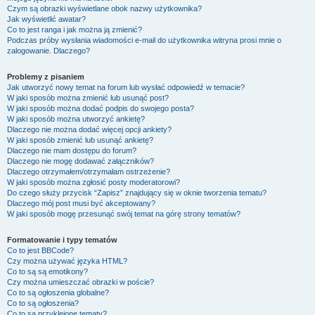
Czym są obrazki wyświetlane obok nazwy użytkownika?
Jak wyświetlić awatar?
Co to jest ranga i jak można ją zmienić?
Podczas próby wysłania wiadomości e-mail do użytkownika witryna prosi mnie o
zalogowanie. Dlaczego?
Problemy z pisaniem
Jak utworzyć nowy temat na forum lub wysłać odpowiedź w temacie?
W jaki sposób można zmienić lub usunąć post?
W jaki sposób można dodać podpis do swojego posta?
W jaki sposób można utworzyć ankietę?
Dlaczego nie można dodać więcej opcji ankiety?
W jaki sposób zmienić lub usunąć ankietę?
Dlaczego nie mam dostępu do forum?
Dlaczego nie mogę dodawać załączników?
Dlaczego otrzymałem/otrzymałam ostrzeżenie?
W jaki sposób można zgłosić posty moderatorowi?
Do czego służy przycisk “Zapisz” znajdujący się w oknie tworzenia tematu?
Dlaczego mój post musi być akceptowany?
W jaki sposób mogę przesunąć swój temat na górę strony tematów?
Formatowanie i typy tematów
Co to jest BBCode?
Czy można używać języka HTML?
Co to są są emotikony?
Czy można umieszczać obrazki w poście?
Co to są ogłoszenia globalne?
Co to są ogłoszenia?
Co to są przyklejone tematy?