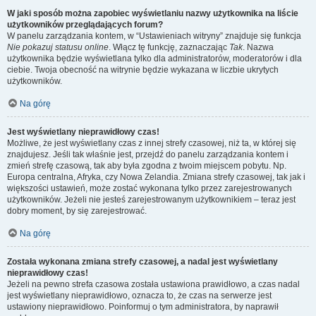
W jaki sposób można zapobiec wyświetlaniu nazwy użytkownika na liście
użytkowników przeglądających forum?
W panelu zarządzania kontem, w “Ustawieniach witryny” znajduje się funkcja
Nie pokazuj statusu online
. Włącz tę funkcję, zaznaczając
Tak
. Nazwa
użytkownika będzie wyświetlana tylko dla administratorów, moderatorów i dla
ciebie. Twoja obecność na witrynie będzie wykazana w liczbie ukrytych
użytkowników.
Na górę
Jest wyświetlany nieprawidłowy czas!
Możliwe, że jest wyświetlany czas z innej strefy czasowej, niż ta, w której się
znajdujesz. Jeśli tak właśnie jest, przejdź do panelu zarządzania kontem i
zmień strefę czasową, tak aby była zgodna z twoim miejscem pobytu. Np.
Europa centralna, Afryka, czy Nowa Zelandia. Zmiana strefy czasowej, tak jak i
większości ustawień, może zostać wykonana tylko przez zarejestrowanych
użytkowników. Jeżeli nie jesteś zarejestrowanym użytkownikiem – teraz jest
dobry moment, by się zarejestrować.
Na górę
Została wykonana zmiana strefy czasowej, a nadal jest wyświetlany
nieprawidłowy czas!
Jeżeli na pewno strefa czasowa została ustawiona prawidłowo, a czas nadal
jest wyświetlany nieprawidłowo, oznacza to, że czas na serwerze jest
ustawiony nieprawidłowo. Poinformuj o tym administratora, by naprawił