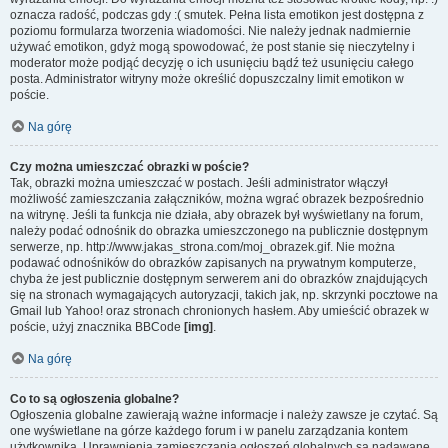
oznacza radość, podczas gdy :( smutek. Pełna lista emotikon jest dostępna z
poziomu formularza tworzenia wiadomości. Nie należy jednak nadmiernie
używać emotikon, gdyż mogą spowodować, że post stanie się nieczytelny i
moderator może podjąć decyzję o ich usunięciu bądź też usunięciu całego
posta. Administrator witryny może określić dopuszczalny limit emotikon w
poście.
Na górę
Czy można umieszczać obrazki w poście?
Tak, obrazki można umieszczać w postach. Jeśli administrator włączył
możliwość zamieszczania załączników, można wgrać obrazek bezpośrednio
na witrynę. Jeśli ta funkcja nie działa, aby obrazek był wyświetlany na forum,
należy podać odnośnik do obrazka umieszczonego na publicznie dostępnym
serwerze, np. http://www.jakas_strona.com/moj_obrazek.gif. Nie można
podawać odnośników do obrazków zapisanych na prywatnym komputerze,
chyba że jest publicznie dostępnym serwerem ani do obrazków znajdujących
się na stronach wymagających autoryzacji, takich jak, np. skrzynki pocztowe na
Gmail lub Yahoo! oraz stronach chronionych hasłem. Aby umieścić obrazek w
poście, użyj znacznika BBCode
[img]
.
Na górę
Co to są ogłoszenia globalne?
Ogłoszenia globalne zawierają ważne informacje i należy zawsze je czytać. Są
one wyświetlane na górze każdego forum i w panelu zarządzania kontem
użytkownika. Uprawnienia zamieszczania ogłoszeń globalnych są nadawane