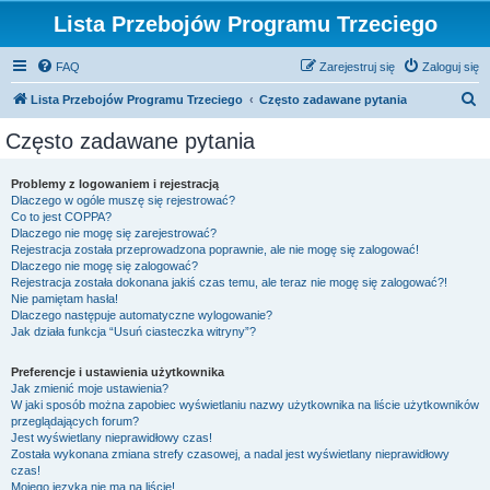
Lista Przebojów Programu Trzeciego
FAQ
Zarejestruj się
Zaloguj się
S
Lista Przebojów Programu Trzeciego
Często zadawane pytania
z
Często zadawane pytania
u
k
Problemy z logowaniem i rejestracją
Dlaczego w ogóle muszę się rejestrować?
a
Co to jest COPPA?
j
Dlaczego nie mogę się zarejestrować?
Rejestracja została przeprowadzona poprawnie, ale nie mogę się zalogować!
Dlaczego nie mogę się zalogować?
Rejestracja została dokonana jakiś czas temu, ale teraz nie mogę się zalogować?!
Nie pamiętam hasła!
Dlaczego następuje automatyczne wylogowanie?
Jak działa funkcja “Usuń ciasteczka witryny”?
Preferencje i ustawienia użytkownika
Jak zmienić moje ustawienia?
W jaki sposób można zapobiec wyświetlaniu nazwy użytkownika na liście użytkowników
przeglądających forum?
Jest wyświetlany nieprawidłowy czas!
Została wykonana zmiana strefy czasowej, a nadal jest wyświetlany nieprawidłowy
czas!
Mojego języka nie ma na liście!