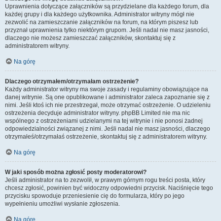
Uprawnienia dotyczące załączników są przydzielane dla każdego forum, dla
każdej grupy i dla każdego użytkownika. Administrator witryny mógł nie
zezwolić na zamieszczanie załączników na forum, na którym piszesz lub
przyznał uprawnienia tylko niektórym grupom. Jeśli nadal nie masz jasności,
dlaczego nie możesz zamieszczać załączników, skontaktuj się z
administratorem witryny.
Na górę
Dlaczego otrzymałem/otrzymałam ostrzeżenie?
Każdy administrator witryny ma swoje zasady i regulaminy obowiązujące na
danej witrynie. Są one opublikowane i administrator zaleca zapoznanie się z
nimi. Jeśli ktoś ich nie przestrzegał, może otrzymać ostrzeżenie. O udzieleniu
ostrzeżenia decyduje administrator witryny. phpBB Limited nie ma nic
wspólnego z ostrzeżeniami udzielanymi na tej witrynie i nie ponosi żadnej
odpowiedzialności związanej z nimi. Jeśli nadal nie masz jasności, dlaczego
otrzymałeś/otrzymałaś ostrzeżenie, skontaktuj się z administratorem witryny.
Na górę
W jaki sposób można zgłosić posty moderatorowi?
Jeśli administrator na to zezwolił, w prawym górnym rogu treści posta, który
chcesz zgłosić, powinien być widoczny odpowiedni przycisk. Naciśnięcie tego
przycisku spowoduje przeniesienie cię do formularza, który po jego
wypełnieniu umożliwi wysłanie zgłoszenia.
Na górę