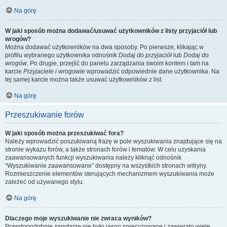
Na górę
W jaki sposób można dodawać/usuwać użytkowników z listy przyjaciół lub
wrogów?
Można dodawać użytkowników na dwa sposoby. Po pierwsze, klikając w
profilu wybranego użytkownika odnośnik
Dodaj do przyjaciół
lub
Dodaj do
wrogów
. Po drugie, przejść do panelu zarządzania swoim kontem i tam na
karcie
Przyjaciele i wrogowie
wprowadzić odpowiednie dane użytkownika. Na
tej samej karcie można także usuwać użytkowników z list.
Na górę
Przeszukiwanie forów
W jaki sposób można przeszukiwać fora?
Należy wprowadzić poszukiwaną frazę w pole wyszukiwania znajdujące się na
stronie wykazu forów, a także stronach forów i tematów. W celu uzyskania
zaawansowanych funkcji wyszukiwania należy kliknąć odnośnik
“Wyszukiwanie zaawansowane” dostępny na wszystkich stronach witryny.
Rozmieszczenie elementów sterujących mechanizmem wyszukiwania może
zależeć od używanego stylu.
Na górę
Dlaczego moje wyszukiwanie nie zwraca wyników?
Prawdopodobnie zapytanie nie było jasno sprecyzowane i zawierało wiele