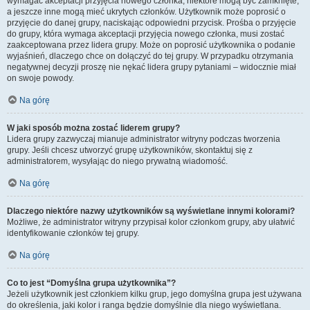
wymagać akceptacji przyjęcia nowego członka, niektóre mogą być zamknięte,
a jeszcze inne mogą mieć ukrytych członków. Użytkownik może poprosić o
przyjęcie do danej grupy, naciskając odpowiedni przycisk. Prośba o przyjęcie
do grupy, która wymaga akceptacji przyjęcia nowego członka, musi zostać
zaakceptowana przez lidera grupy. Może on poprosić użytkownika o podanie
wyjaśnień, dlaczego chce on dołączyć do tej grupy. W przypadku otrzymania
negatywnej decyzji proszę nie nękać lidera grupy pytaniami – widocznie miał
on swoje powody.
Na górę
W jaki sposób można zostać liderem grupy?
Lidera grupy zazwyczaj mianuje administrator witryny podczas tworzenia
grupy. Jeśli chcesz utworzyć grupę użytkowników, skontaktuj się z
administratorem, wysyłając do niego prywatną wiadomość.
Na górę
Dlaczego niektóre nazwy użytkowników są wyświetlane innymi kolorami?
Możliwe, że administrator witryny przypisał kolor członkom grupy, aby ułatwić
identyfikowanie członków tej grupy.
Na górę
Co to jest “Domyślna grupa użytkownika”?
Jeżeli użytkownik jest członkiem kilku grup, jego domyślna grupa jest używana
do określenia, jaki kolor i ranga będzie domyślnie dla niego wyświetlana.