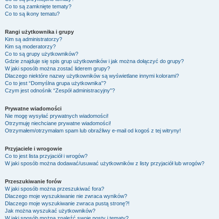
Co to są zamknięte tematy?
Co to są ikony tematu?
Rangi użytkownika i grupy
Kim są administratorzy?
Kim są moderatorzy?
Co to są grupy użytkowników?
Gdzie znajduje się spis grup użytkowników i jak można dołączyć do grupy?
W jaki sposób można zostać liderem grupy?
Dlaczego niektóre nazwy użytkowników są wyświetlane innymi kolorami?
Co to jest “Domyślna grupa użytkownika”?
Czym jest odnośnik “Zespół administracyjny”?
Prywatne wiadomości
Nie mogę wysyłać prywatnych wiadomości!
Otrzymuję niechciane prywatne wiadomości!
Otrzymałem/otrzymałam spam lub obraźliwy e-mail od kogoś z tej witryny!
Przyjaciele i wrogowie
Co to jest lista przyjaciół i wrogów?
W jaki sposób można dodawać/usuwać użytkowników z listy przyjaciół lub wrogów?
Przeszukiwanie forów
W jaki sposób można przeszukiwać fora?
Dlaczego moje wyszukiwanie nie zwraca wyników?
Dlaczego moje wyszukiwanie zwraca pustą stronę?!
Jak można wyszukać użytkowników?
W jaki sposób można znaleźć swoje posty i tematy?