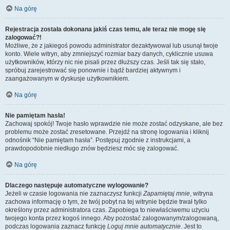
Na górę
Rejestracja została dokonana jakiś czas temu, ale teraz nie mogę się
zalogować?!
Możliwe, że z jakiegoś powodu administrator dezaktywował lub usunął twoje
konto. Wiele witryn, aby zmniejszyć rozmiar bazy danych, cyklicznie usuwa
użytkowników, którzy nic nie pisali przez dłuższy czas. Jeśli tak się stało,
spróbuj zarejestrować się ponownie i bądź bardziej aktywnym i
zaangażowanym w dyskusje użytkownikiem.
Na górę
Nie pamiętam hasła!
Zachowaj spokój! Twoje hasło wprawdzie nie może zostać odzyskane, ale bez
problemu może zostać zresetowane. Przejdź na stronę logowania i kliknij
odnośnik “Nie pamiętam hasła”. Postępuj zgodnie z instrukcjami, a
prawdopodobnie niedługo znów będziesz móc się zalogować.
Na górę
Dlaczego następuje automatyczne wylogowanie?
Jeżeli w czasie logowania nie zaznaczysz funkcji
Zapamiętaj mnie
, witryna
zachowa informację o tym, że twój pobyt na tej witrynie będzie trwał tylko
określony przez administratora czas. Zapobiega to niewłaściwemu użyciu
twojego konta przez kogoś innego. Aby pozostać zalogowanym/zalogowaną,
podczas logowania zaznacz funkcję
Loguj mnie automatycznie
. Jest to