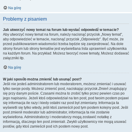
Na górę
Problemy z pisaniem
Jak utworzyć nowy temat na forum lub wysłać odpowiedź w temacie?
Aby utworzyć nowy temat na forum, należy nacisnąć przycisk „Nowy temat”,
aby odpowiedzieć w temacie, nacisnąć przycisk „Odpowiedz”. Być może, że
przed publikowaniem wiadomości trzeba będzie się zarejestrować. Na dole
strony forum lub strony tematów jest wyświetlana lista uprawnień użytkownika
na każdym forum. Na przykład: Możesz tworzyć nowe tematy, Możesz dodawać
załączniki itp.
Na górę
W jaki sposób można zmienić lub usunąć post?
Jeśli nie jesteś administratorem lub moderatorem, możesz zmieniać i usuwać
tylko swoje posty. Możesz zmienić post, naciskając przycisk
Zmień
znajdujący
się przy danym poście. Czasami można to zrobić tylko przez pewien czas po
jego napisaniu. Jeżeli ktoś odpowiedział na ten post, pod twoim postem pojawi
się informacja ile razy i kiedy ostatni raz post był zmieniany. Informacja ta
wyświetli się tylko wtedy, jeśli ktoś zamieścił pod tym postem kolejny post. Jeśli
post zmienił moderator lub administrator, informacja ta nie zostanie
wyświetlona. Administratorzy i moderatorzy mogą zostawić notatkę z
informacją, dlaczego ten post zmieniali. Zwykli użytkownicy nie mogą usuwać
postów, gdy ktoś zamieścił pod ich postem nowy post.