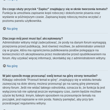
Do czego służy przycisk “Zapisz” znajdujący się w oknie tworzenia tematu?
Funkcja ta umożliwia zapisanie kopii roboczej i dokończenie pisania oraz
wysłanie w późniejszym czasie. Zapisaną kopię roboczą można wczytać z
poziomu panelu użytkownika.
Na górę
Dlaczego mój post musi być akceptowany?
Administrator witryny mógł zadecydować, że posty na danym forum wymagają
przejrzenia przed publikacją. Jest również możliwe, że administrator umieścił
cię w grupie, która ma ograniczenia publikowania postów polegające na
konieczności ich akceptowania przez moderatorów przed opublikowaniem na
forum. Aby uzyskać więcej informacji, skontaktuj się z administratorem witryny.
Na górę
W jaki sposób mogę przesunąć swój temat na górę strony tematów?
Klikając odnośnik “Przesuń temat w górę”, znajdujący się w widoku tematu
zazwyczaj na dole strony, możesz przesunąć go na samą górę pierwszej
strony forum. Jeśli nie widać takiego odnośnika, oznacza to, że funkcja ta jest
wyłączona lub nie upłynął jeszcze wymagany czas, zanim będzie możliwe
użycie tej funkcji. Innym, łatwym sposobem na przesunięcie tematu na
początek, jest napisanie w nim posta. Należy pamiętać, aby przy tym
przestrzegać regulaminu witryny.