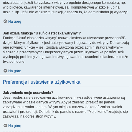
niezalecane, jeżeli korzystasz z witryny z ogólnie dostępnego komputera, np.
w bibliotece, kawiarence internetowej, sali komputerowej w szkole lub na
uczelni itp. Jeśli nie widzisz tej funkcji, oznacza to, że administrator ją wyłączył.
Na górę
Jak działa funkcja “Usuń ciasteczka witryny”?
Funkcja “Usuń ciasteczka witryny” usuwa ciasteczka utworzone przez phpBB
dzięki, którym użytkownik jest autoryzowany i logowany do witryny. Dostarczają
one również funkcję – jeśli została włączona przez administratora witryny –
śledzenia przeczytanych i nieprzeczytanych przez użytkownika postów. Jeśli
występują problemy z logowaniem/wylogowaniem, usunięcie ciasteczek może
być pomocne.
Na górę
Preferencje i ustawienia użytkownika
Jak zmienić moje ustawienia?
Jeżeli jesteś zarejestrowanym użytkownikiem, wszystkie twoje ustawienia są
zapisywane w bazie danych witryny. Aby je zmienić, przejdź do panelu
zarządzania swoim kontem. W tym miejscu możesz dokonać zmian swoich
ustawień i preferencji. Odnośnik do panelu o nazwie “Moje konto” znajduje się
zazwyczaj na górze stron witryny.
Na górę