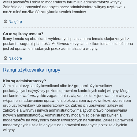
wielu powodów i robią to moderatorzy forum lub administratorzy witryny.
Zależnie od uprawnień nadanych przez administratora witryny użytkownik
może mieć możliwość zamykania swoich tematów.
Na górę
Co to są ikony tematu?
Ikony tematu są obrazkami wybieranymi przez autora tematu skojarzonymi z
postami – sugerują ich treść. Możliwość korzystania z ikon tematu uzależniona
jest od uprawnień nadanych przez administratora witryny.
Na górę
Rangi użytkownika i grupy
Kim są administratorzy?
Administratorzy są użytkownikami albo też grupami użytkowników
posiadającymi najwyższy poziom uprawnień kontrolnych całej witryny. Mogą
oni kontrolować wszystkie zagadnienia związane z funkcjonowaniem witryny
włącznie z nadawaniem uprawnień, blokowaniem użytkowników, tworzeniem
grup użytkowników lub moderatorów itp. Zakres ich uprawnień zależy od
założyciela witryny i innych administratorów mających prawo nominowania
nowych administratorów. Administratorzy mogą mieć pełne uprawnienia
moderatorów na wszystkich forach utworzonych na witrynie. Zakres uprawnień
moderacyjnych uzależniony jest od uprawnień nadanych przez założyciela
witryny.