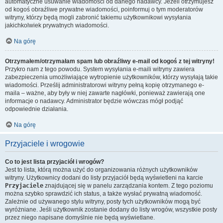
automatyczne usuwanie wiadomości od danego nadawcy. Jeżeli otrzymujesz
od kogoś obraźliwe prywatne wiadomości, poinformuj o tym moderatorów
witryny, którzy będą mogli zabronić takiemu użytkownikowi wysyłania
jakichkolwiek prywatnych wiadomości.
Na górę
Otrzymałem/otrzymałam spam lub obraźliwy e-mail od kogoś z tej witryny!
Przykro nam z tego powodu. System wysyłania e-maili witryny zawiera
zabezpieczenia umożliwiające wytropienie użytkowników, którzy wysyłają takie
wiadomości. Prześlij administratorowi witryny pełną kopię otrzymanego e-
maila – ważne, aby były w niej zawarte nagłówki, ponieważ zawierają one
informacje o nadawcy. Administrator będzie wówczas mógł podjąć
odpowiednie działania.
Na górę
Przyjaciele i wrogowie
Co to jest lista przyjaciół i wrogów?
Jest to lista, którą można użyć do organizowania różnych użytkowników
witryny. Użytkownicy dodani do listy przyjaciół będą wyświetleni na karcie
Przyjaciele
znajdującej się w panelu zarządzania kontem. Z tego poziomu
można szybko sprawdzić ich status, a także wysłać prywatną wiadomość.
Zależnie od używanego stylu witryny, posty tych użytkowników mogą być
wyróżniane. Jeśli użytkownik zostanie dodany do listy wrogów, wszystkie posty
przez niego napisane domyślnie nie będą wyświetlane.