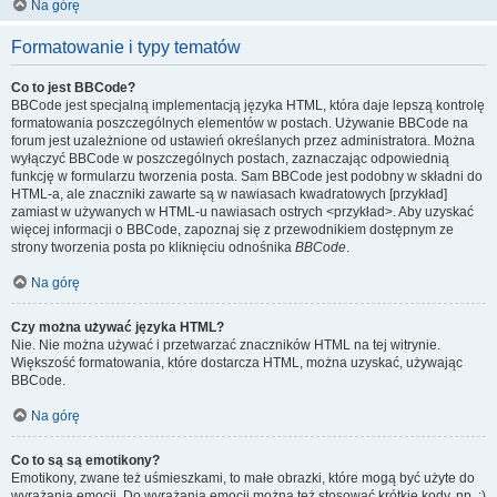
Na górę
Formatowanie i typy tematów
Co to jest BBCode?
BBCode jest specjalną implementacją języka HTML, która daje lepszą kontrolę
formatowania poszczególnych elementów w postach. Używanie BBCode na
forum jest uzależnione od ustawień określanych przez administratora. Można
wyłączyć BBCode w poszczególnych postach, zaznaczając odpowiednią
funkcję w formularzu tworzenia posta. Sam BBCode jest podobny w składni do
HTML-a, ale znaczniki zawarte są w nawiasach kwadratowych [przykład]
zamiast w używanych w HTML-u nawiasach ostrych <przykład>. Aby uzyskać
więcej informacji o BBCode, zapoznaj się z przewodnikiem dostępnym ze
strony tworzenia posta po kliknięciu odnośnika
BBCode
.
Na górę
Czy można używać języka HTML?
Nie. Nie można używać i przetwarzać znaczników HTML na tej witrynie.
Większość formatowania, które dostarcza HTML, można uzyskać, używając
BBCode.
Na górę
Co to są są emotikony?
Emotikony, zwane też uśmieszkami, to małe obrazki, które mogą być użyte do
wyrażania emocji. Do wyrażania emocji można też stosować krótkie kody, np. :)