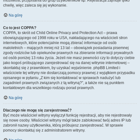
możliwość przypisania do grup użytkowników itp. Rejestracja zajmuje tylko
chwilę, więc zaleca się jej wykonanie.
Na górę
Co to jest COPPA?
COPPA, to skrót od Child Online Privacy and Protection Act – prawa
obowiązującego od 1998 roku w USA, nakładającego na właścicieli stron
internetowych, które potencjalnie mogą zbierać informacje od osób
małoletnich – mających mniej niż 13 lat – obowiązek posiadania pisemnej
zgody rodziców lub opiekunów prawnych na zbieranie informacji prywatnych
od osób poniżej 13 roku życia. Jeżeli nie masz pewności czy to dotyczy ciebie
jako kogoś próbującego zarejestrować się na danej witrynie internetowej –
skontaktuj się z prawnikiem, by uzyskać wyjaśnienie. phpBB Limited i
właściciele tej witryny nie dostarczają pomocy prawnej z wyjątkiem przypadku
opisanego w pytaniu „Z kim się kontaktować w sprawach nadużyć lub
zagadnień prawnych związanych z tą witryną?”, a także nie są punktem
kontaktowym dla wszelkiego rodzaju porad prawnych.
Na górę
Dlaczego nie mogę się zarejestrować?
Być może właściciel witryny wyłączył funkcję rejestracji, aby nie rejestrowały
się nowe osoby. Właściciel witryny mógł także zablokować twój adres IP lub
zabronił nazwy użytkownika, którą próbujesz zarejestrować. W sprawie
pomocy skontaktuj się z administratorem witryny.