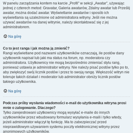
W panelu zarządzania kontem na karcie „Profil” w sekcji „Awatar”, używając
jednej z czterech metod: Gravatar, Galeria awatarów, Zdalny awatar lub Prześlij
awatar, można dodać awatar. Wyświetlanie awatarów i sposób ich
wyświetlania są uzależnione od administratora witryny. Jeśli nie można
używać awatarów na danej witrynie, należy skontaktować się z jej
administratorem.
Na górę
Co to jest ranga i jak można ją zmienić?
Rangi wyświetlane pod nazwami użytkowników oznaczają, ile postów dany
użytkownik napisał lub jaki ma status na forum, np. moderatora czy
administratora. Użytkownicy nie mogą bezpośrednio zmieniać stylu rang,
ponieważ ustawia je administrator witryny. Nie należy pisać postów tylko po to,
aby zwiększyć swój licznik postów i przez to swoją rangę. Większość witryn nie
toleruje takich działań i moderator lub administrator obniży licznik postów
takiego użytkownika.
Na górę
Podczas próby wysłania wiadomości e-mail do użytkownika witryna prosi
mnie o zalogowanie. Dlaczego?
Tylko zarejestrowani użytkownicy mogą wysyłać e-maile do innych
użytkowników przez wbudowany formularz wysyłania e-maili i tylko wtedy,
jeżeli administrator włączył tę funkcję. Ma to zabezpieczać przed
nieprawidłowym używaniem systemu poczty elektronicznej witryny przez
anonimowych użytkowników.