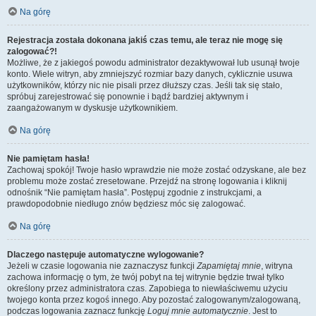
Na górę
Rejestracja została dokonana jakiś czas temu, ale teraz nie mogę się
zalogować?!
Możliwe, że z jakiegoś powodu administrator dezaktywował lub usunął twoje
konto. Wiele witryn, aby zmniejszyć rozmiar bazy danych, cyklicznie usuwa
użytkowników, którzy nic nie pisali przez dłuższy czas. Jeśli tak się stało,
spróbuj zarejestrować się ponownie i bądź bardziej aktywnym i
zaangażowanym w dyskusje użytkownikiem.
Na górę
Nie pamiętam hasła!
Zachowaj spokój! Twoje hasło wprawdzie nie może zostać odzyskane, ale bez
problemu może zostać zresetowane. Przejdź na stronę logowania i kliknij
odnośnik “Nie pamiętam hasła”. Postępuj zgodnie z instrukcjami, a
prawdopodobnie niedługo znów będziesz móc się zalogować.
Na górę
Dlaczego następuje automatyczne wylogowanie?
Jeżeli w czasie logowania nie zaznaczysz funkcji
Zapamiętaj mnie
, witryna
zachowa informację o tym, że twój pobyt na tej witrynie będzie trwał tylko
określony przez administratora czas. Zapobiega to niewłaściwemu użyciu
twojego konta przez kogoś innego. Aby pozostać zalogowanym/zalogowaną,
podczas logowania zaznacz funkcję
Loguj mnie automatycznie
. Jest to