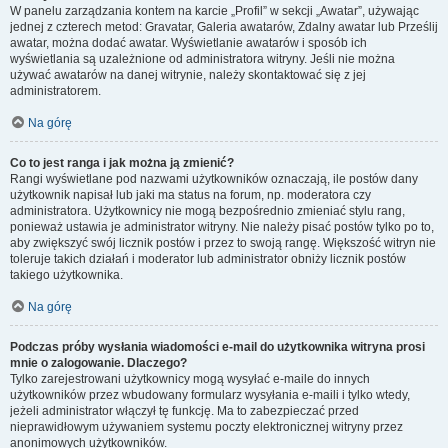
W panelu zarządzania kontem na karcie „Profil” w sekcji „Awatar”, używając
jednej z czterech metod: Gravatar, Galeria awatarów, Zdalny awatar lub Prześlij
awatar, można dodać awatar. Wyświetlanie awatarów i sposób ich
wyświetlania są uzależnione od administratora witryny. Jeśli nie można
używać awatarów na danej witrynie, należy skontaktować się z jej
administratorem.
Na górę
Co to jest ranga i jak można ją zmienić?
Rangi wyświetlane pod nazwami użytkowników oznaczają, ile postów dany
użytkownik napisał lub jaki ma status na forum, np. moderatora czy
administratora. Użytkownicy nie mogą bezpośrednio zmieniać stylu rang,
ponieważ ustawia je administrator witryny. Nie należy pisać postów tylko po to,
aby zwiększyć swój licznik postów i przez to swoją rangę. Większość witryn nie
toleruje takich działań i moderator lub administrator obniży licznik postów
takiego użytkownika.
Na górę
Podczas próby wysłania wiadomości e-mail do użytkownika witryna prosi
mnie o zalogowanie. Dlaczego?
Tylko zarejestrowani użytkownicy mogą wysyłać e-maile do innych
użytkowników przez wbudowany formularz wysyłania e-maili i tylko wtedy,
jeżeli administrator włączył tę funkcję. Ma to zabezpieczać przed
nieprawidłowym używaniem systemu poczty elektronicznej witryny przez
anonimowych użytkowników.