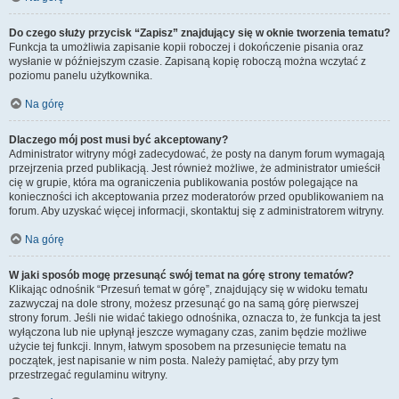
Do czego służy przycisk “Zapisz” znajdujący się w oknie tworzenia tematu?
Funkcja ta umożliwia zapisanie kopii roboczej i dokończenie pisania oraz
wysłanie w późniejszym czasie. Zapisaną kopię roboczą można wczytać z
poziomu panelu użytkownika.
Na górę
Dlaczego mój post musi być akceptowany?
Administrator witryny mógł zadecydować, że posty na danym forum wymagają
przejrzenia przed publikacją. Jest również możliwe, że administrator umieścił
cię w grupie, która ma ograniczenia publikowania postów polegające na
konieczności ich akceptowania przez moderatorów przed opublikowaniem na
forum. Aby uzyskać więcej informacji, skontaktuj się z administratorem witryny.
Na górę
W jaki sposób mogę przesunąć swój temat na górę strony tematów?
Klikając odnośnik “Przesuń temat w górę”, znajdujący się w widoku tematu
zazwyczaj na dole strony, możesz przesunąć go na samą górę pierwszej
strony forum. Jeśli nie widać takiego odnośnika, oznacza to, że funkcja ta jest
wyłączona lub nie upłynął jeszcze wymagany czas, zanim będzie możliwe
użycie tej funkcji. Innym, łatwym sposobem na przesunięcie tematu na
początek, jest napisanie w nim posta. Należy pamiętać, aby przy tym
przestrzegać regulaminu witryny.