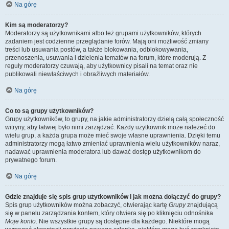
Na górę
Kim są moderatorzy?
Moderatorzy są użytkownikami albo też grupami użytkowników, których
zadaniem jest codzienne przeglądanie forów. Mają oni możliwość zmiany
treści lub usuwania postów, a także blokowania, odblokowywania,
przenoszenia, usuwania i dzielenia tematów na forum, które moderują. Z
reguły moderatorzy czuwają, aby użytkownicy pisali na temat oraz nie
publikowali niewłaściwych i obraźliwych materiałów.
Na górę
Co to są grupy użytkowników?
Grupy użytkowników, to grupy, na jakie administratorzy dzielą całą społeczność
witryny, aby łatwiej było nimi zarządzać. Każdy użytkownik może należeć do
wielu grup, a każda grupa może mieć swoje własne uprawnienia. Dzięki temu
administratorzy mogą łatwo zmieniać uprawnienia wielu użytkowników naraz,
nadawać uprawnienia moderatora lub dawać dostęp użytkownikom do
prywatnego forum.
Na górę
Gdzie znajduje się spis grup użytkowników i jak można dołączyć do grupy?
Spis grup użytkowników można zobaczyć, otwierając kartę
Grupy
znajdującą
się w panelu zarządzania kontem, który otwiera się po kliknięciu odnośnika
Moje konto
. Nie wszystkie grupy są dostępne dla każdego. Niektóre mogą