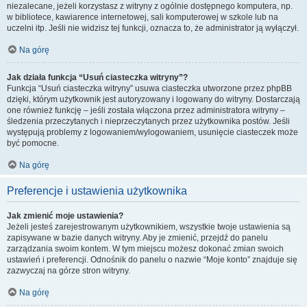
niezalecane, jeżeli korzystasz z witryny z ogólnie dostępnego komputera, np.
w bibliotece, kawiarence internetowej, sali komputerowej w szkole lub na
uczelni itp. Jeśli nie widzisz tej funkcji, oznacza to, że administrator ją wyłączył.
Na górę
Jak działa funkcja “Usuń ciasteczka witryny”?
Funkcja “Usuń ciasteczka witryny” usuwa ciasteczka utworzone przez phpBB
dzięki, którym użytkownik jest autoryzowany i logowany do witryny. Dostarczają
one również funkcję – jeśli została włączona przez administratora witryny –
śledzenia przeczytanych i nieprzeczytanych przez użytkownika postów. Jeśli
występują problemy z logowaniem/wylogowaniem, usunięcie ciasteczek może
być pomocne.
Na górę
Preferencje i ustawienia użytkownika
Jak zmienić moje ustawienia?
Jeżeli jesteś zarejestrowanym użytkownikiem, wszystkie twoje ustawienia są
zapisywane w bazie danych witryny. Aby je zmienić, przejdź do panelu
zarządzania swoim kontem. W tym miejscu możesz dokonać zmian swoich
ustawień i preferencji. Odnośnik do panelu o nazwie “Moje konto” znajduje się
zazwyczaj na górze stron witryny.
Na górę