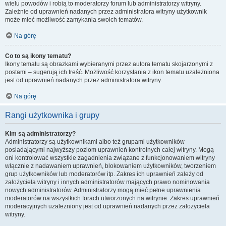
wielu powodów i robią to moderatorzy forum lub administratorzy witryny.
Zależnie od uprawnień nadanych przez administratora witryny użytkownik
może mieć możliwość zamykania swoich tematów.
Na górę
Co to są ikony tematu?
Ikony tematu są obrazkami wybieranymi przez autora tematu skojarzonymi z
postami – sugerują ich treść. Możliwość korzystania z ikon tematu uzależniona
jest od uprawnień nadanych przez administratora witryny.
Na górę
Rangi użytkownika i grupy
Kim są administratorzy?
Administratorzy są użytkownikami albo też grupami użytkowników
posiadającymi najwyższy poziom uprawnień kontrolnych całej witryny. Mogą
oni kontrolować wszystkie zagadnienia związane z funkcjonowaniem witryny
włącznie z nadawaniem uprawnień, blokowaniem użytkowników, tworzeniem
grup użytkowników lub moderatorów itp. Zakres ich uprawnień zależy od
założyciela witryny i innych administratorów mających prawo nominowania
nowych administratorów. Administratorzy mogą mieć pełne uprawnienia
moderatorów na wszystkich forach utworzonych na witrynie. Zakres uprawnień
moderacyjnych uzależniony jest od uprawnień nadanych przez założyciela
witryny.