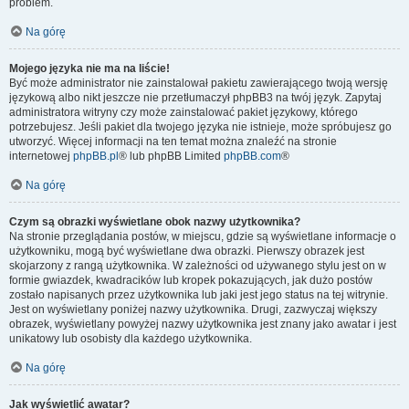
problem.
Na górę
Mojego języka nie ma na liście!
Być może administrator nie zainstalował pakietu zawierającego twoją wersję
językową albo nikt jeszcze nie przetłumaczył phpBB3 na twój język. Zapytaj
administratora witryny czy może zainstalować pakiet językowy, którego
potrzebujesz. Jeśli pakiet dla twojego języka nie istnieje, może spróbujesz go
utworzyć. Więcej informacji na ten temat można znaleźć na stronie
internetowej
phpBB.pl
® lub phpBB Limited
phpBB.com
®
Na górę
Czym są obrazki wyświetlane obok nazwy użytkownika?
Na stronie przeglądania postów, w miejscu, gdzie są wyświetlane informacje o
użytkowniku, mogą być wyświetlane dwa obrazki. Pierwszy obrazek jest
skojarzony z rangą użytkownika. W zależności od używanego stylu jest on w
formie gwiazdek, kwadracików lub kropek pokazujących, jak dużo postów
zostało napisanych przez użytkownika lub jaki jest jego status na tej witrynie.
Jest on wyświetlany poniżej nazwy użytkownika. Drugi, zazwyczaj większy
obrazek, wyświetlany powyżej nazwy użytkownika jest znany jako awatar i jest
unikatowy lub osobisty dla każdego użytkownika.
Na górę
Jak wyświetlić awatar?