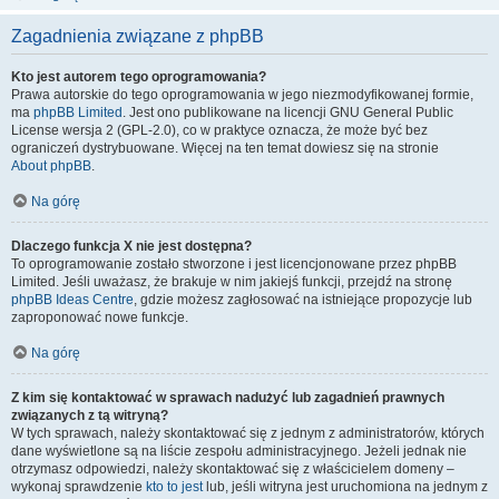
Zagadnienia związane z phpBB
Kto jest autorem tego oprogramowania?
Prawa autorskie do tego oprogramowania w jego niezmodyfikowanej formie,
ma
phpBB Limited
. Jest ono publikowane na licencji GNU General Public
License wersja 2 (GPL-2.0), co w praktyce oznacza, że może być bez
ograniczeń dystrybuowane. Więcej na ten temat dowiesz się na stronie
About phpBB
.
Na górę
Dlaczego funkcja X nie jest dostępna?
To oprogramowanie zostało stworzone i jest licencjonowane przez phpBB
Limited. Jeśli uważasz, że brakuje w nim jakiejś funkcji, przejdź na stronę
phpBB Ideas Centre
, gdzie możesz zagłosować na istniejące propozycje lub
zaproponować nowe funkcje.
Na górę
Z kim się kontaktować w sprawach nadużyć lub zagadnień prawnych
związanych z tą witryną?
W tych sprawach, należy skontaktować się z jednym z administratorów, których
dane wyświetlone są na liście zespołu administracyjnego. Jeżeli jednak nie
otrzymasz odpowiedzi, należy skontaktować się z właścicielem domeny –
wykonaj sprawdzenie
kto to jest
lub, jeśli witryna jest uruchomiona na jednym z