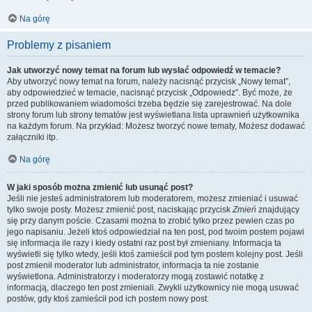
Na górę
Problemy z pisaniem
Jak utworzyć nowy temat na forum lub wysłać odpowiedź w temacie?
Aby utworzyć nowy temat na forum, należy nacisnąć przycisk „Nowy temat”,
aby odpowiedzieć w temacie, nacisnąć przycisk „Odpowiedz”. Być może, że
przed publikowaniem wiadomości trzeba będzie się zarejestrować. Na dole
strony forum lub strony tematów jest wyświetlana lista uprawnień użytkownika
na każdym forum. Na przykład: Możesz tworzyć nowe tematy, Możesz dodawać
załączniki itp.
Na górę
W jaki sposób można zmienić lub usunąć post?
Jeśli nie jesteś administratorem lub moderatorem, możesz zmieniać i usuwać
tylko swoje posty. Możesz zmienić post, naciskając przycisk
Zmień
znajdujący
się przy danym poście. Czasami można to zrobić tylko przez pewien czas po
jego napisaniu. Jeżeli ktoś odpowiedział na ten post, pod twoim postem pojawi
się informacja ile razy i kiedy ostatni raz post był zmieniany. Informacja ta
wyświetli się tylko wtedy, jeśli ktoś zamieścił pod tym postem kolejny post. Jeśli
post zmienił moderator lub administrator, informacja ta nie zostanie
wyświetlona. Administratorzy i moderatorzy mogą zostawić notatkę z
informacją, dlaczego ten post zmieniali. Zwykli użytkownicy nie mogą usuwać
postów, gdy ktoś zamieścił pod ich postem nowy post.