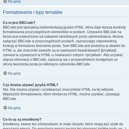
Na górę
Formatowanie i typy tematów
Co to jest BBCode?
BBCode jest specjalną implementacją języka HTML, która daje lepszą kontrolę
formatowania poszczególnych elementów w postach. Używanie BBCode na
forum jest uzależnione od ustawień określanych przez administratora. Można
wyłączyć BBCode w poszczególnych postach, zaznaczając odpowiednią
funkcję w formularzu tworzenia posta. Sam BBCode jest podobny w składni do
HTML-a, ale znaczniki zawarte są w nawiasach kwadratowych [przykład]
zamiast w używanych w HTML-u nawiasach ostrych <przykład>. Aby uzyskać
więcej informacji o BBCode, zapoznaj się z przewodnikiem dostępnym ze
strony tworzenia posta po kliknięciu odnośnika
BBCode
.
Na górę
Czy można używać języka HTML?
Nie. Nie można używać i przetwarzać znaczników HTML na tej witrynie.
Większość formatowania, które dostarcza HTML, można uzyskać, używając
BBCode.
Na górę
Co to są są emotikony?
Emotikony, zwane też uśmieszkami, to małe obrazki, które mogą być użyte do
wyrażania emocji. Do wyrażania emocji można też stosować krótkie kody, np. :)