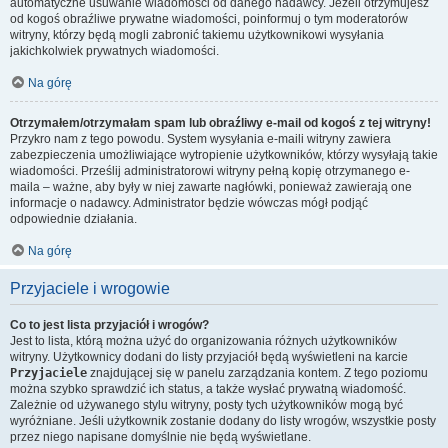
automatyczne usuwanie wiadomości od danego nadawcy. Jeżeli otrzymujesz
od kogoś obraźliwe prywatne wiadomości, poinformuj o tym moderatorów
witryny, którzy będą mogli zabronić takiemu użytkownikowi wysyłania
jakichkolwiek prywatnych wiadomości.
Na górę
Otrzymałem/otrzymałam spam lub obraźliwy e-mail od kogoś z tej witryny!
Przykro nam z tego powodu. System wysyłania e-maili witryny zawiera
zabezpieczenia umożliwiające wytropienie użytkowników, którzy wysyłają takie
wiadomości. Prześlij administratorowi witryny pełną kopię otrzymanego e-
maila – ważne, aby były w niej zawarte nagłówki, ponieważ zawierają one
informacje o nadawcy. Administrator będzie wówczas mógł podjąć
odpowiednie działania.
Na górę
Przyjaciele i wrogowie
Co to jest lista przyjaciół i wrogów?
Jest to lista, którą można użyć do organizowania różnych użytkowników
witryny. Użytkownicy dodani do listy przyjaciół będą wyświetleni na karcie
Przyjaciele
znajdującej się w panelu zarządzania kontem. Z tego poziomu
można szybko sprawdzić ich status, a także wysłać prywatną wiadomość.
Zależnie od używanego stylu witryny, posty tych użytkowników mogą być
wyróżniane. Jeśli użytkownik zostanie dodany do listy wrogów, wszystkie posty
przez niego napisane domyślnie nie będą wyświetlane.