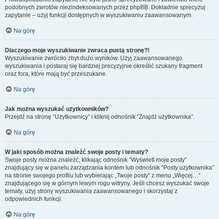
podobnych zwrotów niezindeksowanych przez phpBB. Dokładnie sprecyzuj
zapytanie – użyj funkcji dostępnych w wyszukiwaniu zaawansowanym.
Na górę
Dlaczego moje wyszukiwanie zwraca pustą stronę?!
Wyszukiwanie zwróciło zbyt dużo wyników. Użyj zaawansowanego
wyszukiwania i postaraj się bardziej precyzyjnie określić szukany fragment
oraz fora, które mają być przeszukane.
Na górę
Jak można wyszukać użytkowników?
Przejdź na stronę “Użytkownicy” i kliknij odnośnik “Znajdź użytkownika”.
Na górę
W jaki sposób można znaleźć swoje posty i tematy?
Swoje posty można znaleźć, klikając odnośnik “Wyświetl moje posty”
znajdujący się w panelu zarządzania kontem lub odnośnik “Posty użytkownika”
na stronie swojego profilu lub wybierając „Twoje posty” z menu „Więcej…”
znajdującego się w górnym lewym rogu witryny. Jeśli chcesz wyszukać swoje
tematy, użyj strony wyszukiwania zaawansowanego i skorzystaj z
odpowiednich funkcji.
Na górę