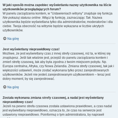
W jaki sposób można zapobiec wyświetlaniu nazwy użytkownika na liście
użytkowników przeglądających forum?
W panelu zarządzania kontem, w “Ustawieniach witryny” znajduje się funkcja
Nie pokazuj statusu online
. Włącz tę funkcję, zaznaczając
Tak
. Nazwa
użytkownika będzie wyświetlana tylko dla administratorów, moderatorów i dla
ciebie. Twoja obecność na witrynie będzie wykazana w liczbie ukrytych
użytkowników.
Na górę
Jest wyświetlany nieprawidłowy czas!
Możliwe, że jest wyświetlany czas z innej strefy czasowej, niż ta, w której się
znajdujesz. Jeśli tak właśnie jest, przejdź do panelu zarządzania kontem i
zmień strefę czasową, tak aby była zgodna z twoim miejscem pobytu. Np.
Europa centralna, Afryka, czy Nowa Zelandia. Zmiana strefy czasowej, tak jak i
większości ustawień, może zostać wykonana tylko przez zarejestrowanych
użytkowników. Jeżeli nie jesteś zarejestrowanym użytkownikiem – teraz jest
dobry moment, by się zarejestrować.
Na górę
Została wykonana zmiana strefy czasowej, a nadal jest wyświetlany
nieprawidłowy czas!
Jeżeli na pewno strefa czasowa została ustawiona prawidłowo, a czas nadal
jest wyświetlany nieprawidłowo, oznacza to, że czas na serwerze jest
ustawiony nieprawidłowo. Poinformuj o tym administratora, by naprawił