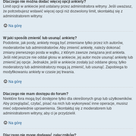
Dlaczego nie można dodać więcej opcji ankiety?
Limit opcji w ankiecie jest ustalany przez administratora witryny. Jeśli uważasz,
że potrzebujesz wstawić więcej opcji niż dozwolony limit, skontaktuj się z
administratorem witryny.
Na górę
W jaki sposób zmienić lub usunąć ankietę?
Podobnie, jak posty, ankiety mogą być zmieniane tylko przez ich autorów,
moderatorów lub administratorów. Aby zmienić ankietę, należy dokonać
zmiany pierwszego posta w wątku, z którym zawsze związana jest ankieta.
Jeśli nikt jeszcze nie oddał głosu w ankiecie, jej autor może usunąć ankietę lub
zmienić jej opcje. Jednakże, jeśli w ankiecie zostały już oddane głosy, tylko
moderatorzy lub administratorzy mogą ją zmienić, lub usunąć. Zapobiega to
modyfikowaniu ankiety w czasie jej trwania.
Na górę
Dlaczego nie mam dostępu do forum?
Niektóre fora mogą być dostępne tylko dla określonych grup lub użytkowników.
Aby przeglądać, czytać, pisać na nich lub wykonywać inne operacje, musisz
mieć odpowiednie uprawnienia. Skontaktuj się z moderatorem lub
administratorem witryny, aby ci je przydzielił.
Na górę
Dlaczego nie mogę dodawać załączników?