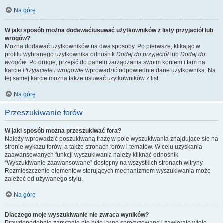
Na górę
W jaki sposób można dodawać/usuwać użytkowników z listy przyjaciół lub
wrogów?
Można dodawać użytkowników na dwa sposoby. Po pierwsze, klikając w
profilu wybranego użytkownika odnośnik
Dodaj do przyjaciół
lub
Dodaj do
wrogów
. Po drugie, przejść do panelu zarządzania swoim kontem i tam na
karcie
Przyjaciele i wrogowie
wprowadzić odpowiednie dane użytkownika. Na
tej samej karcie można także usuwać użytkowników z list.
Na górę
Przeszukiwanie forów
W jaki sposób można przeszukiwać fora?
Należy wprowadzić poszukiwaną frazę w pole wyszukiwania znajdujące się na
stronie wykazu forów, a także stronach forów i tematów. W celu uzyskania
zaawansowanych funkcji wyszukiwania należy kliknąć odnośnik
“Wyszukiwanie zaawansowane” dostępny na wszystkich stronach witryny.
Rozmieszczenie elementów sterujących mechanizmem wyszukiwania może
zależeć od używanego stylu.
Na górę
Dlaczego moje wyszukiwanie nie zwraca wyników?
Prawdopodobnie zapytanie nie było jasno sprecyzowane i zawierało wiele