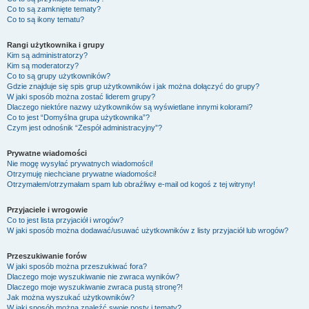
Co to są zamknięte tematy?
Co to są ikony tematu?
Rangi użytkownika i grupy
Kim są administratorzy?
Kim są moderatorzy?
Co to są grupy użytkowników?
Gdzie znajduje się spis grup użytkowników i jak można dołączyć do grupy?
W jaki sposób można zostać liderem grupy?
Dlaczego niektóre nazwy użytkowników są wyświetlane innymi kolorami?
Co to jest “Domyślna grupa użytkownika”?
Czym jest odnośnik “Zespół administracyjny”?
Prywatne wiadomości
Nie mogę wysyłać prywatnych wiadomości!
Otrzymuję niechciane prywatne wiadomości!
Otrzymałem/otrzymałam spam lub obraźliwy e-mail od kogoś z tej witryny!
Przyjaciele i wrogowie
Co to jest lista przyjaciół i wrogów?
W jaki sposób można dodawać/usuwać użytkowników z listy przyjaciół lub wrogów?
Przeszukiwanie forów
W jaki sposób można przeszukiwać fora?
Dlaczego moje wyszukiwanie nie zwraca wyników?
Dlaczego moje wyszukiwanie zwraca pustą stronę?!
Jak można wyszukać użytkowników?
W jaki sposób można znaleźć swoje posty i tematy?