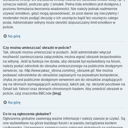
oznacza radość, podczas gdy :( smutek. Pełna lista emotikon jest dostępna z
poziomu formularza tworzenia wiadomości. Nie należy jednak nadmiernie
używać emotikon, gdyż mogą spowodować, że post stanie się nieczytelny i
moderator może podjąć decyzję o ich usunięciu bądź też usunięciu całego
posta. Administrator witryny może określić dopuszczalny limit emotikon w
poście.
Na górę
Czy można umieszczać obrazki w poście?
Tak, obrazki można umieszczać w postach. Jeśli administrator włączył
możliwość zamieszczania załączników, można wgrać obrazek bezpośrednio
na witrynę. Jeśli ta funkcja nie działa, aby obrazek był wyświetlany na forum,
należy podać odnośnik do obrazka umieszczonego na publicznie dostępnym
serwerze, np. http://www.jakas_strona.com/moj_obrazek.gif. Nie można
podawać odnośników do obrazków zapisanych na prywatnym komputerze,
chyba że jest publicznie dostępnym serwerem ani do obrazków znajdujących
się na stronach wymagających autoryzacji, takich jak, np. skrzynki pocztowe na
Gmail lub Yahoo! oraz stronach chronionych hasłem. Aby umieścić obrazek w
poście, użyj znacznika BBCode
[img]
.
Na górę
Co to są ogłoszenia globalne?
Ogłoszenia globalne zawierają ważne informacje i należy zawsze je czytać. Są
one wyświetlane na górze każdego forum i w panelu zarządzania kontem
użytkownika. Uprawnienia zamieszczania ogłoszeń globalnych są nadawane