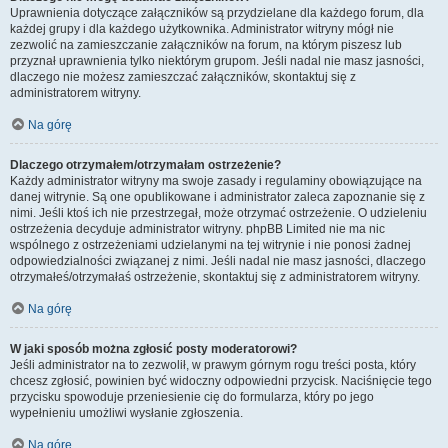
Uprawnienia dotyczące załączników są przydzielane dla każdego forum, dla
każdej grupy i dla każdego użytkownika. Administrator witryny mógł nie
zezwolić na zamieszczanie załączników na forum, na którym piszesz lub
przyznał uprawnienia tylko niektórym grupom. Jeśli nadal nie masz jasności,
dlaczego nie możesz zamieszczać załączników, skontaktuj się z
administratorem witryny.
Na górę
Dlaczego otrzymałem/otrzymałam ostrzeżenie?
Każdy administrator witryny ma swoje zasady i regulaminy obowiązujące na
danej witrynie. Są one opublikowane i administrator zaleca zapoznanie się z
nimi. Jeśli ktoś ich nie przestrzegał, może otrzymać ostrzeżenie. O udzieleniu
ostrzeżenia decyduje administrator witryny. phpBB Limited nie ma nic
wspólnego z ostrzeżeniami udzielanymi na tej witrynie i nie ponosi żadnej
odpowiedzialności związanej z nimi. Jeśli nadal nie masz jasności, dlaczego
otrzymałeś/otrzymałaś ostrzeżenie, skontaktuj się z administratorem witryny.
Na górę
W jaki sposób można zgłosić posty moderatorowi?
Jeśli administrator na to zezwolił, w prawym górnym rogu treści posta, który
chcesz zgłosić, powinien być widoczny odpowiedni przycisk. Naciśnięcie tego
przycisku spowoduje przeniesienie cię do formularza, który po jego
wypełnieniu umożliwi wysłanie zgłoszenia.
Na górę