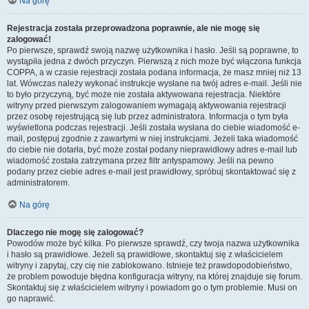
Na górę
Rejestracja została przeprowadzona poprawnie, ale nie mogę się
zalogować!
Po pierwsze, sprawdź swoją nazwę użytkownika i hasło. Jeśli są poprawne, to
wystąpiła jedna z dwóch przyczyn. Pierwszą z nich może być włączona funkcja
COPPA, a w czasie rejestracji została podana informacja, że masz mniej niż 13
lat. Wówczas należy wykonać instrukcje wysłane na twój adres e-mail. Jeśli nie
to było przyczyną, być może nie została aktywowana rejestracja. Niektóre
witryny przed pierwszym zalogowaniem wymagają aktywowania rejestracji
przez osobę rejestrującą się lub przez administratora. Informacja o tym była
wyświetlona podczas rejestracji. Jeśli została wysłana do ciebie wiadomość e-
mail, postępuj zgodnie z zawartymi w niej instrukcjami. Jeżeli taka wiadomość
do ciebie nie dotarła, być może został podany nieprawidłowy adres e-mail lub
wiadomość została zatrzymana przez filtr antyspamowy. Jeśli na pewno
podany przez ciebie adres e-mail jest prawidłowy, spróbuj skontaktować się z
administratorem.
Na górę
Dlaczego nie mogę się zalogować?
Powodów może być kilka. Po pierwsze sprawdź, czy twoja nazwa użytkownika
i hasło są prawidłowe. Jeżeli są prawidłowe, skontaktuj się z właścicielem
witryny i zapytaj, czy cię nie zablokowano. Istnieje też prawdopodobieństwo,
że problem powoduje błędna konfiguracja witryny, na której znajduje się forum.
Skontaktuj się z właścicielem witryny i powiadom go o tym problemie. Musi on
go naprawić.