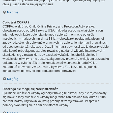
możliwość przypisania do grup użytkowników itp. Rejestracja zajmuje tylko
chwilę, więc zaleca się jej wykonanie.
Na górę
Co to jest COPPA?
COPPA, to skrót od Child Online Privacy and Protection Act – prawa
obowiązującego od 1998 roku w USA, nakładającego na właścicieli stron
internetowych, które potencjalnie mogą zbierać informacje od osób
małoletnich – mających mniej niż 13 lat – obowiązek posiadania pisemnej
zgody rodziców lub opiekunów prawnych na zbieranie informacji prywatnych
od osób poniżej 13 roku życia. Jeżeli nie masz pewności czy to dotyczy ciebie
jako kogoś próbującego zarejestrować się na danej witrynie internetowej –
skontaktuj się z prawnikiem, by uzyskać wyjaśnienie. phpBB Limited i
właściciele tej witryny nie dostarczają pomocy prawnej z wyjątkiem przypadku
opisanego w pytaniu „Z kim się kontaktować w sprawach nadużyć lub
zagadnień prawnych związanych z tą witryną?”, a także nie są punktem
kontaktowym dla wszelkiego rodzaju porad prawnych.
Na górę
Dlaczego nie mogę się zarejestrować?
Być może właściciel witryny wyłączył funkcję rejestracji, aby nie rejestrowały
się nowe osoby. Właściciel witryny mógł także zablokować twój adres IP lub
zabronił nazwy użytkownika, którą próbujesz zarejestrować. W sprawie
pomocy skontaktuj się z administratorem witryny.