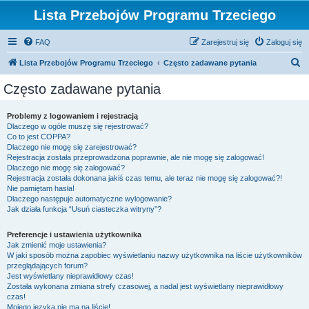
Lista Przebojów Programu Trzeciego
FAQ
Zarejestruj się
Zaloguj się
S
Lista Przebojów Programu Trzeciego
Często zadawane pytania
z
Często zadawane pytania
u
k
Problemy z logowaniem i rejestracją
Dlaczego w ogóle muszę się rejestrować?
a
Co to jest COPPA?
j
Dlaczego nie mogę się zarejestrować?
Rejestracja została przeprowadzona poprawnie, ale nie mogę się zalogować!
Dlaczego nie mogę się zalogować?
Rejestracja została dokonana jakiś czas temu, ale teraz nie mogę się zalogować?!
Nie pamiętam hasła!
Dlaczego następuje automatyczne wylogowanie?
Jak działa funkcja “Usuń ciasteczka witryny”?
Preferencje i ustawienia użytkownika
Jak zmienić moje ustawienia?
W jaki sposób można zapobiec wyświetlaniu nazwy użytkownika na liście użytkowników
przeglądających forum?
Jest wyświetlany nieprawidłowy czas!
Została wykonana zmiana strefy czasowej, a nadal jest wyświetlany nieprawidłowy
czas!
Mojego języka nie ma na liście!