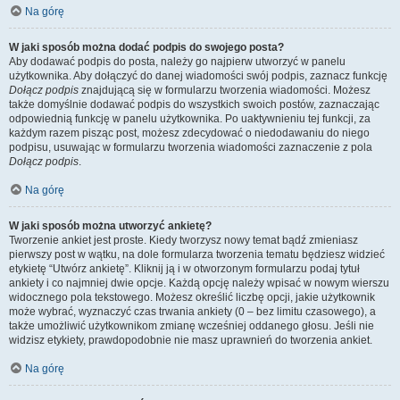
Na górę
W jaki sposób można dodać podpis do swojego posta?
Aby dodawać podpis do posta, należy go najpierw utworzyć w panelu
użytkownika. Aby dołączyć do danej wiadomości swój podpis, zaznacz funkcję
Dołącz podpis
znajdującą się w formularzu tworzenia wiadomości. Możesz
także domyślnie dodawać podpis do wszystkich swoich postów, zaznaczając
odpowiednią funkcję w panelu użytkownika. Po uaktywnieniu tej funkcji, za
każdym razem pisząc post, możesz zdecydować o niedodawaniu do niego
podpisu, usuwając w formularzu tworzenia wiadomości zaznaczenie z pola
Dołącz podpis
.
Na górę
W jaki sposób można utworzyć ankietę?
Tworzenie ankiet jest proste. Kiedy tworzysz nowy temat bądź zmieniasz
pierwszy post w wątku, na dole formularza tworzenia tematu będziesz widzieć
etykietę “Utwórz ankietę”. Kliknij ją i w otworzonym formularzu podaj tytuł
ankiety i co najmniej dwie opcje. Każdą opcję należy wpisać w nowym wierszu
widocznego pola tekstowego. Możesz określić liczbę opcji, jakie użytkownik
może wybrać, wyznaczyć czas trwania ankiety (0 – bez limitu czasowego), a
także umożliwić użytkownikom zmianę wcześniej oddanego głosu. Jeśli nie
widzisz etykiety, prawdopodobnie nie masz uprawnień do tworzenia ankiet.
Na górę