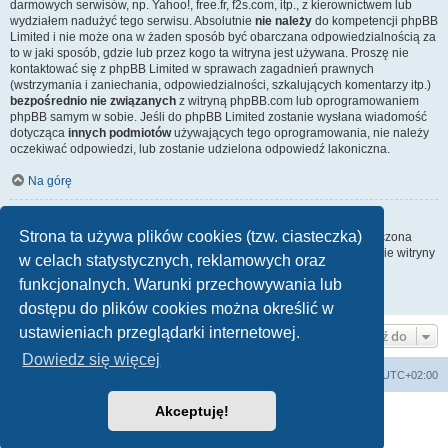
darmowych serwisów, np. Yahoo!, free.fr, f2s.com, itp., z kierownictwem lub
wydziałem nadużyć tego serwisu. Absolutnie
nie należy
do kompetencji phpBB
Limited i nie może ona w żaden sposób być obarczana odpowiedzialnością za
to w jaki sposób, gdzie lub przez kogo ta witryna jest używana. Proszę nie
kontaktować się z phpBB Limited w sprawach zagadnień prawnych
(wstrzymania i zaniechania, odpowiedzialności, szkalujących komentarzy itp.)
bezpośrednio nie związanych
z witryną phpBB.com lub oprogramowaniem
phpBB samym w sobie. Jeśli do phpBB Limited zostanie wysłana wiadomość
dotycząca
innych podmiotów
używających tego oprogramowania, nie należy
oczekiwać odpowiedzi, lub zostanie udzielona odpowiedź lakoniczna.
Na górę
Jak nawiązać kontakt z administratorem witryny?
Strona ta używa plików cookies (tzw. ciasteczka)
Wszyscy użytkownicy witryny mogą używać – jeśli funkcja ta jest włączona
przez administratora witryny – formularza „Kontakt z nami”. Członkowie witryny
w celach statystycznych, reklamowych oraz
mogą także używać odnośnika „Zespół administracyjny”.
funkcjonalnych. Warunki przechowywania lub
Na górę
dostępu do plików cookies można określić w
ustawieniach przeglądarki internetowej.
Przejdź do
Dowiedz się więcej
Lista Przebojów Programu Trzeciego
Strefa czasowa
UTC+02:00
Akceptuję!
Technologię dostarcza
phpBB
® Forum Software © phpBB Limited
Polski pakiet językowy dostarcza
phpBB.pl
Zasady ochrony danych osobowych
|
Regulamin