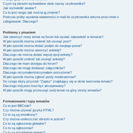
Czym są obrazki wyświetlane obok nazwy użytkownika?
Jak wyświetlić awatar?
Co to jest ranga i jak można ją zmienić?
Podczas próby wysłania wiadomości e-mail do użytkownika witryna prosi mnie o
zalogowanie. Dlaczego?
Problemy z pisaniem
Jak utworzyć nowy temat na forum lub wysłać odpowiedź w temacie?
W jaki sposób można zmienić lub usunąć post?
W jaki sposób można dodać podpis do swojego posta?
W jaki sposób można utworzyć ankietę?
Dlaczego nie można dodać więcej opcji ankiety?
W jaki sposób zmienić lub usunąć ankietę?
Dlaczego nie mam dostępu do forum?
Dlaczego nie mogę dodawać załączników?
Dlaczego otrzymałem/otrzymałam ostrzeżenie?
W jaki sposób można zgłosić posty moderatorowi?
Do czego służy przycisk “Zapisz” znajdujący się w oknie tworzenia tematu?
Dlaczego mój post musi być akceptowany?
W jaki sposób mogę przesunąć swój temat na górę strony tematów?
Formatowanie i typy tematów
Co to jest BBCode?
Czy można używać języka HTML?
Co to są są emotikony?
Czy można umieszczać obrazki w poście?
Co to są ogłoszenia globalne?
Co to są ogłoszenia?
Co to są przyklejone tematy?