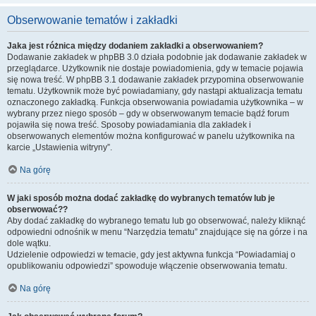
Obserwowanie tematów i zakładki
Jaka jest różnica między dodaniem zakładki a obserwowaniem?
Dodawanie zakładek w phpBB 3.0 działa podobnie jak dodawanie zakładek w
przeglądarce. Użytkownik nie dostaje powiadomienia, gdy w temacie pojawia
się nowa treść. W phpBB 3.1 dodawanie zakładek przypomina obserwowanie
tematu. Użytkownik może być powiadamiany, gdy nastąpi aktualizacja tematu
oznaczonego zakładką. Funkcja obserwowania powiadamia użytkownika – w
wybrany przez niego sposób – gdy w obserwowanym temacie bądź forum
pojawiła się nowa treść. Sposoby powiadamiania dla zakładek i
obserwowanych elementów można konfigurować w panelu użytkownika na
karcie „Ustawienia witryny”.
Na górę
W jaki sposób można dodać zakładkę do wybranych tematów lub je
obserwować??
Aby dodać zakładkę do wybranego tematu lub go obserwować, należy kliknąć
odpowiedni odnośnik w menu “Narzędzia tematu” znajdujące się na górze i na
dole wątku.
Udzielenie odpowiedzi w temacie, gdy jest aktywna funkcja “Powiadamiaj o
opublikowaniu odpowiedzi” spowoduje włączenie obserwowania tematu.
Na górę