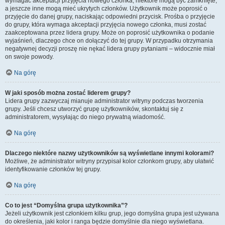
wymagać akceptacji przyjęcia nowego członka, niektóre mogą być zamknięte,
a jeszcze inne mogą mieć ukrytych członków. Użytkownik może poprosić o
przyjęcie do danej grupy, naciskając odpowiedni przycisk. Prośba o przyjęcie
do grupy, która wymaga akceptacji przyjęcia nowego członka, musi zostać
zaakceptowana przez lidera grupy. Może on poprosić użytkownika o podanie
wyjaśnień, dlaczego chce on dołączyć do tej grupy. W przypadku otrzymania
negatywnej decyzji proszę nie nękać lidera grupy pytaniami – widocznie miał
on swoje powody.
Na górę
W jaki sposób można zostać liderem grupy?
Lidera grupy zazwyczaj mianuje administrator witryny podczas tworzenia
grupy. Jeśli chcesz utworzyć grupę użytkowników, skontaktuj się z
administratorem, wysyłając do niego prywatną wiadomość.
Na górę
Dlaczego niektóre nazwy użytkowników są wyświetlane innymi kolorami?
Możliwe, że administrator witryny przypisał kolor członkom grupy, aby ułatwić
identyfikowanie członków tej grupy.
Na górę
Co to jest “Domyślna grupa użytkownika”?
Jeżeli użytkownik jest członkiem kilku grup, jego domyślna grupa jest używana
do określenia, jaki kolor i ranga będzie domyślnie dla niego wyświetlana.